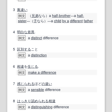
3
胤違い
（
兄弟
なら）a
half-brother
―a
half-
例文
sister
―（
子
なら）―a
child
by a
different
father
4
明白な
差異
.
a
distinct
difference
例文
5
区別する
こと
a
distinction
例文
6
相違
を
生じる
.
make a difference
例文
7
感じられる
ほど
の違い
a
sensible
difference
例文
8
はっきり
認められる
相違
a
distinguishing
difference
例文