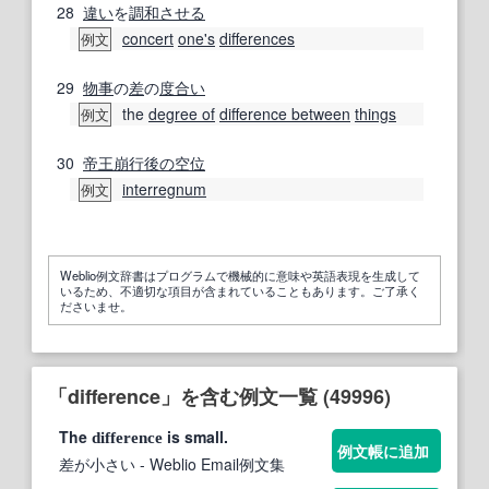
28
違い
を
調和させる
concert
one's
differences
例文
29
物事
の
差
の
度合い
the
degree of
difference between
things
例文
30
帝王
崩
行
後の
空位
interregnum
例文
Weblio例文辞書はプログラムで機械的に意味や英語表現を生成して
いるため、不適切な項目が含まれていることもあります。ご了承く
ださいませ。
「difference」を含む例文一覧 (49996)
The
is small.
difference
例文帳に追加
差が小さい
- Weblio Email例文集