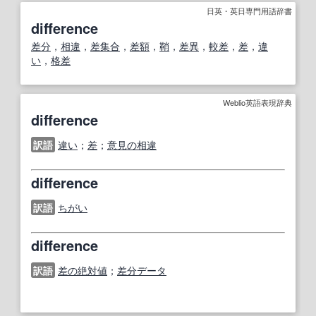
日英・英日専門用語辞書
difference
差分
，
相違
，
差集合
，
差額
，
鞘
，
差異
，
較差
，
差
，
違
い
，
格差
Weblio英語表現辞典
difference
訳語
違い
；
差
；
意見の相違
difference
訳語
ちがい
difference
訳語
差の絶対値
；
差分データ