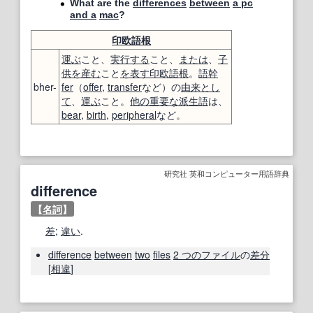
What are the
differences
between
a pc
and a
mac
?
印欧語
根
運ぶ
こと、
実行する
こと、
または
、
子
供を産む
こと
を表す
印欧語
根
。
語幹
bher-
fer
（
offer
,
transfer
など）の
由来
とし
て
、
運ぶ
こと。
他の
重要な
派生語
は、
bear
,
birth
,
peripheral
など。
研究社 英和コンピューター用語辞典
difference
【
名詞
】
差
;
違い
.
difference
between
two
files
2 つの
ファイル
の
差分
[
相違
]