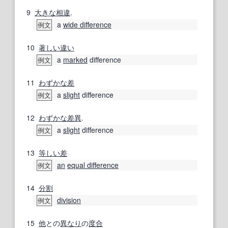
9
大きな
相違
.
a
wide difference
例文
10
著しい
違い
a
marked
difference
例文
11
わずかな
差
a
slight
difference
例文
12
わずかな
差異
.
a
slight
difference
例文
13
等しい
差
an
equal difference
例文
14
分割
division
例文
15
他
との
異なり
の
度合