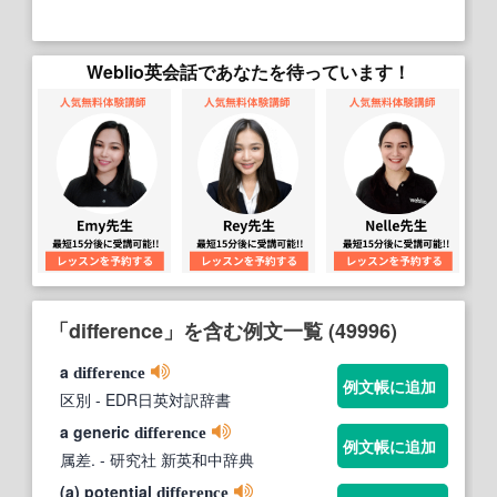
Weblio英会話であなたを待っています！
「difference」を含む例文一覧 (49996)
a
difference
例文帳に追加
区別
- EDR日英対訳辞書
a generic
difference
例文帳に追加
属差.
- 研究社 新英和中辞典
(a) potential
difference