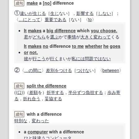
make
a [
no
] difference
成句
①
違いが生じる
［
生じ
ない］，
影響する
［
しない
］；
〈
…にとって
〉
重要である
［ない］〈
to
〉
It
makes
a
big difference
which
you choose.
君
が
どちら
を
選ぶ
かで
事情
が
大きく
変わって
くる
It
makes
no
difference
to me
whether
he
goes
or
not.
彼
が
行こう
が
行く
まいが
私には
問題ではない
②
〈
…の間に
〉
差別
をつける
［
つけな
い］〈
between
〉
split the difference
成句
((
口
))（
差額
を）
折半する
，
半分ずつ
負担する
；
歩み寄
る
，
折れ合う
，
妥協する
with a difference
成句
特別な
，
変わった
a
computer
with a difference
ひと
味
違う
コンピュータ