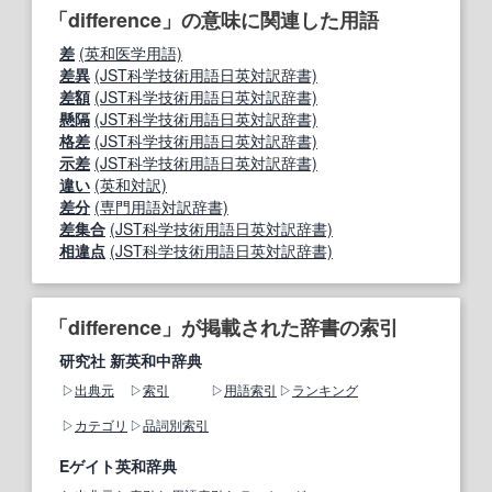
「difference」の意味に関連した用語
差
(英和医学用語)
差異
(JST科学技術用語日英対訳辞書)
差額
(JST科学技術用語日英対訳辞書)
懸隔
(JST科学技術用語日英対訳辞書)
格差
(JST科学技術用語日英対訳辞書)
示差
(JST科学技術用語日英対訳辞書)
違い
(英和対訳)
差分
(専門用語対訳辞書)
差集合
(JST科学技術用語日英対訳辞書)
相違点
(JST科学技術用語日英対訳辞書)
「difference」が掲載された辞書の索引
研究社 新英和中辞典
出典元
索引
用語索引
ランキング
カテゴリ
品詞別索引
Eゲイト英和辞典