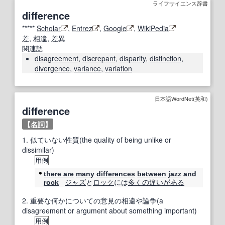
ライフサイエンス辞書
difference
*****
Scholar
,
Entrez
,
Google
,
WikiPedia
差
,
相違
,
差異
関連語
disagreement
,
discrepant
,
disparity
,
distinction
,
divergence
,
variance
,
variation
日本語WordNet(英和)
difference
【
名詞
】
1.
似ていない性質(the quality of being unlike or
dissimilar)
用例
there are
many
differences
between
jazz
and
ジャズ
と
ロック
には
多くの
違いがある
rock
2.
重要な何かについての意見の相違や論争(a
disagreement or argument about something important)
用例