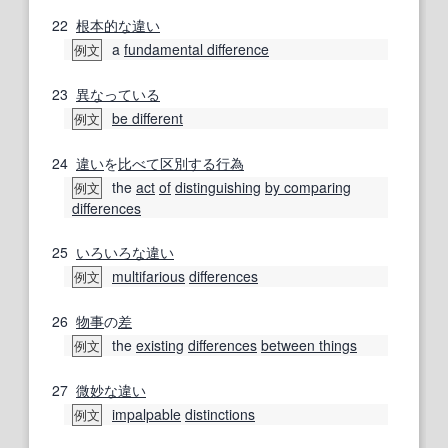
22
根本的な
違い
a
fundamental difference
例文
23
異なっている
be different
例文
24
違い
を
比べて
区別する
行為
the
act
of
distinguishing
by comparing
例文
differences
25
いろいろな
違い
multifarious
differences
例文
26
物事
の
差
the
existing
differences
between things
例文
27
微妙な
違い
impalpable
distinctions
例文