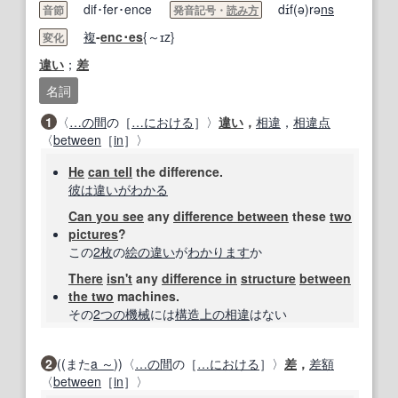
dif･fer･ence
dɪ́f(ə)rə
ns
音節
発音記号・
読み方
複
-
enc･
es
{～ɪz}
変化
違い
；
差
名詞
1
〈
…の間
の［
…に
おける
］〉
違い
，
相違
，
相違点
〈
between
［
in
］〉
He
can tell
the difference.
彼は
違いがわかる
Can you see
any
difference between
these
two
pictures
?
この
2枚
の
絵
の違い
が
わかります
か
There
isn't
any
difference in
structure
between
the two
machines.
その
2つの
機械
には
構造上の
相違
はない
2
((また
a ～
))〈
…の間
の［
…に
おける
］〉
差
，
差額
〈
between
［
in
］〉