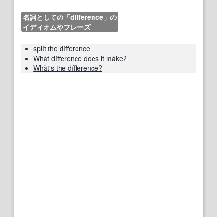
名詞としての「difference」の
イディオムやフレーズ
splít the dífference
Whát dífference does it máke?
Whàt's the dífference?