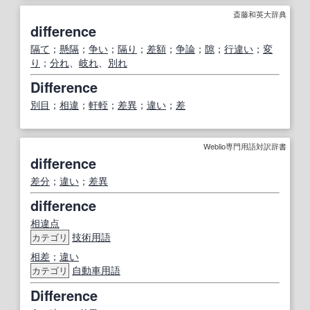
斎藤和英大辞典
difference
隔て
；
懸隔
；
争い
；
隔り
；
差額
；
争論
；
隙
；
行違い
；
変
り
；
分れ
、
岐れ
、
別れ
Difference
別目
；
相違
；
軒輊
；
差異
；
違い
；
差
Weblio専門用語対訳辞書
difference
差分
；
違い
；
差異
difference
相違点
技術用語
カテゴリ
相差
；
違い
自動車用語
カテゴリ
Difference