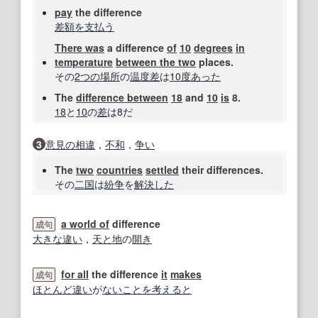
pay
the difference
差額
を支払う
There was
a difference
of
10
degrees
in
temperature
between the two
places.
その
2つの
場所
の
温度差
は
10
度
あった
The
difference between
18
and
10
is
8.
18
と
10
の
差
は8だ
3
意見の相違
，
不和
，
争い
The
two
countries
settled
their differences.
その
二国
は
紛争
を
解決した
a world of
difference
成句
大きな違い
，
天と地
の
開き
for all
the difference
it
makes
成句
ほとんど
違い
が
ないこと
を考えると