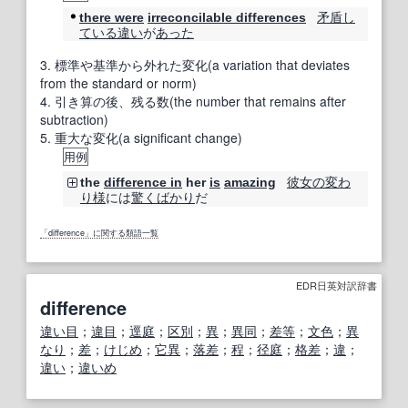
矛盾し
there were
irreconcilable differences
ている
違い
が
あった
3.
標準や基準から外れた変化(a variation that deviates
from the standard or norm)
4.
引き算の後、残る数(the number that remains after
subtraction)
5.
重大な変化(a significant change)
用例
彼女の
変わ
the
difference in
her
is
amazing
り様
には
驚く
ばかり
だ
「difference」に関する類語一覧
EDR日英対訳辞書
difference
違い目
；
違目
；
逕庭
；
区別
；
異
；
異同
；
差等
；
文色
；
異
なり
；
差
；
けじめ
；
它異
；
落差
；
程
；
径庭
；
格差
；
違
；
違い
；
違いめ