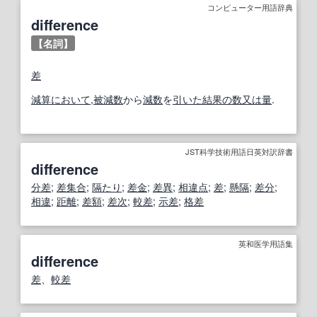
コンピューター用語辞典
difference
【名詞】
差
減算
において
,
被減数
から
減数
を
引いた
結果
の数
又は
量
.
JST科学技術用語日英対訳辞書
difference
分
差
;
差集合
;
隔たり
;
差金
;
差異
;
相違点
;
差
;
懸隔
;
差分
;
相違
;
距離
;
差額
;
差
次
;
較差
;
示差
;
格差
英和医学用語集
difference
差
、
較差