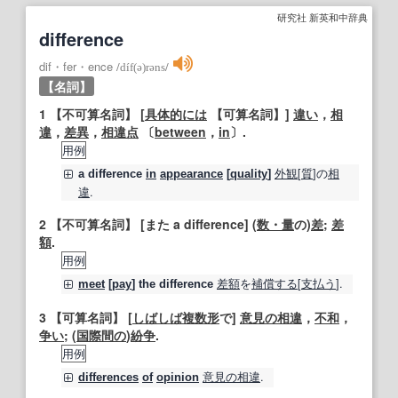
研究社 新英和中辞典
difference
dif・fer・ence
/
díf(ə)rəns
/
【名詞】
1
【不可算名詞】
[
具体的には
【可算名詞】
]
違い
，
相
違
，
差異
，
相違点
〔
between
，
in
〕.
用例
外観
[
質
]の
相
a
difference
in
appearance
[
quality
]
違
.
2
【不可算名詞】
[また a difference] (
数・量
の)
差
;
差
額
.
用例
差額
を
補償する
[
支払う
].
meet
[
pay
] the
difference
3
【可算名詞】
[
しばしば
複数形
で]
意見の相違
，
不和
，
争い
; (
国際
間の
)
紛争
.
用例
意見の相違
.
differences
of
opinion