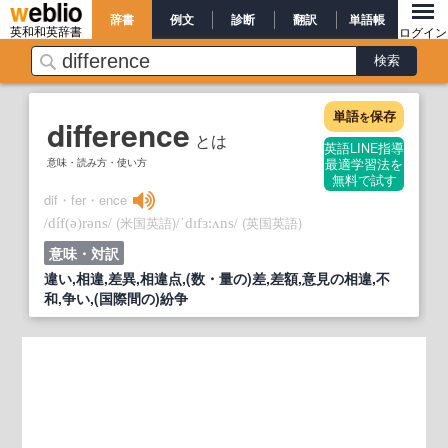
辞書
例文
診断
翻訳
単語帳
英和和英辞書
ログイン
単語
保存
を
difference
とは
英語LINE指導
意味・読み方・使い方
最適学習法を
無料で試す
dif・fer・ence
/
/
(米国英語)
/
/
(英国英語)
díf
(ə)
rəns
ˈdɪfɜ:ʌns
意味・対訳
違い,相違,差異,相違点,(数・量の)差,差額,意見の相違,不
和,争い,(国際間の)紛争