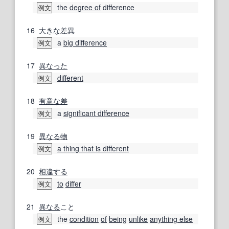
the
degree of
difference
例文
16
大きな差
異
a
big difference
例文
17
異なった
different
例文
18
有意な
差
a
significant difference
例文
19
異なる物
a thing that is different
例文
20
相違する
to
differ
例文
21
異なる
こと
the
condition
of
being
unlike
anything else
例文