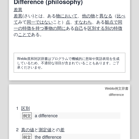
Difference (philosophy)
差異
差異
(さい)とは、ある
物
において
、
他の
物
と
異なる
（
比べ
て
みて
同一
ではない
こと）
点
、
すなわち
、ある
観点で
同
一の
特徴を持つ
事物
の間に
ある
自己
を
区別する
別の
特徴
の
ことで
ある。
Weblio英和対訳辞書はプログラムで機械的に意味や英語表現を生成
しているため、不適切な項目が含まれていることもあります。ご了
承くださいませ。
Weblio例文辞書
difference
1
区別
a difference
例文
2
真の値
と
測定値
との
差
the difference
例文