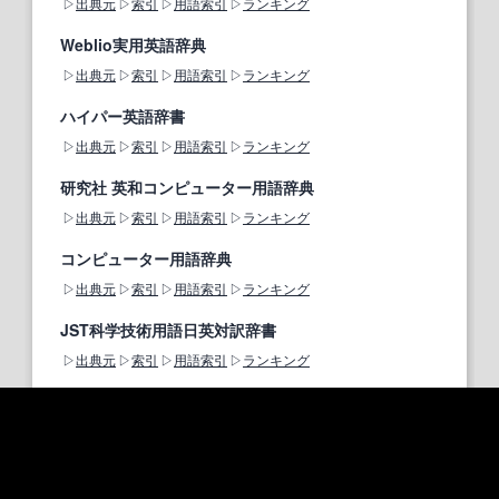
出典元
索引
用語索引
ランキング
Weblio実用英語辞典
出典元
索引
用語索引
ランキング
ハイパー英語辞書
出典元
索引
用語索引
ランキング
研究社 英和コンピューター用語辞典
出典元
索引
用語索引
ランキング
コンピューター用語辞典
出典元
索引
用語索引
ランキング
JST科学技術用語日英対訳辞書
出典元
索引
用語索引
ランキング
英和医学用語集
出典元
索引
用語索引
ランキング
ライフサイエンス辞書