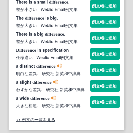
There is a small
.
difference
例文帳に追加
差が小さい
- Weblio Email例文集
The
is big.
difference
例文帳に追加
差が大きい
- Weblio Email例文集
There is a big
.
difference
例文帳に追加
差が大きい
- Weblio Email例文集
in specification
Difference
例文帳に追加
仕様違い
- Weblio Email例文集
a distinct
difference
例文帳に追加
明白な差異.
- 研究社 新英和中辞典
a slight
difference
例文帳に追加
わずかな差異.
- 研究社 新英和中辞典
a wide
difference
例文帳に追加
大きな相違.
- 研究社 新英和中辞典
>> 例文の一覧を見る