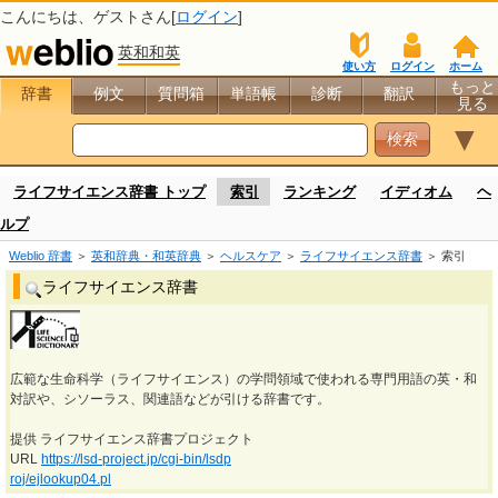
こんにちは、
ゲスト
さん[
ログイン
]
英和和英
使い方
ログイン
ホーム
もっと
辞書
例文
質問箱
単語帳
診断
翻訳
見る
▼
ライフサイエンス辞書 トップ
索引
ランキング
イディオム
ヘ
ルプ
Weblio 辞書
＞
英和辞典・和英辞典
＞
ヘルスケア
＞
ライフサイエンス辞書
＞ 索引
ライフサイエンス辞書
広範な生命科学（ライフサイエンス）の学問領域で使われる専門用語の英・和
対訳や、シソーラス、関連語などが引ける辞書です。
提供 ライフサイエンス辞書プロジェクト
URL
https://lsd-project.jp/cgi-bin/lsdp
roj/ejlookup04.pl