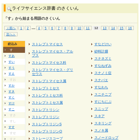
ライフサイエンス辞書 のさくいん
「す」から始まる用語のさくいん
...
.
＜前へ
1
2
4
5
6
7
8
9
10
11
12
13
14
15
16
次へ＞
絞込み
ストレプトマイセス
すなどけい
す
ストレプトマイセス・アル
砂時計腫
ブス
すあ
スナネズミ
すい
ストレプトマイセス科
すなねずみ
すう
ストレプトマイセス・グリ
スナノミ症
すえ
セウス
すお
スナバエ
ストレプトマイセス属
すか
すなわち
ストレプトミセス
すき
スニチニブ
ストレプトミセス科
すく
すにちにぶ
ストレプトミセス属
すけ
スニップ
すこ
ストレプトリシン
すさ
スネア
ストレプトリジン
すし
スネリング
ストレプトリジンS
すす
スノキ属
ストレプトリジンO
すせ
スノードロップ
ストレージスコープ
すそ