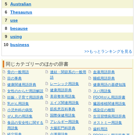
5
Australian
6
Thesaurus
7
use
8
because
9
using
10
business
>>もっとランキングを見る
同じカテゴリーのほかの辞書
骨の一般用語
連結・関節系の一般用
血液用語辞典
語
目の事典
睡眠用語辞典
レーシック用語集
健康関連用語辞典
健康用語の基礎知識
健康用語辞典
女性のからだ用語解説
スパ用語集
美容整形用語集
妊娠・子育て用語辞典
PDQ®がん用語辞書
エイズ関連用語集
乳がん用語集
臓器移植関連用語集
筋疾患百科事典
小児外科の病気
感染症の種類
国際保健用語集
ぜん息の用語集
生活習慣病用語辞典
アレルギー用語集
食品の安全性に関する
オストミー用語集
用語集
大腸肛門科辞典
歯科用語
経穴辞典
介護用語集