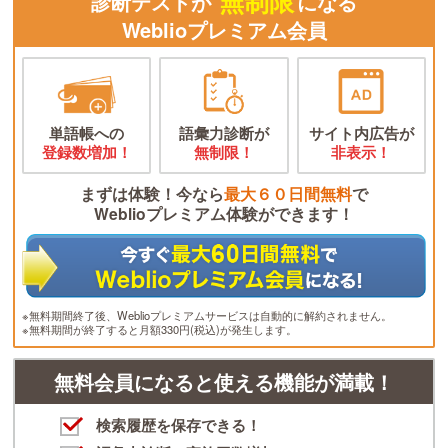
無制限
診断テストが
になる
Weblioプレミアム会員
単語帳への
語彙力診断が
サイト内広告が
登録数増加！
無制限！
非表示！
まずは体験！今なら
最大６０日間無料
で
Weblioプレミアム体験ができます！
※無料期間終了後、Weblioプレミアムサービスは自動的に解約されません。
※無料期間が終了すると月額330円(税込)が発生します。
無料会員になると使える機能が満載！
検索履歴を保存できる！