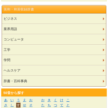
英和・和英収録辞書
ビジネス
業界用語
コンピュータ
工学
学問
ヘルスケア
辞書・百科事典
50音から探す
あ
い
う
え
お
か
き
く
け
こ
さ
し
す
せ
そ
た
ち
つ
て
と