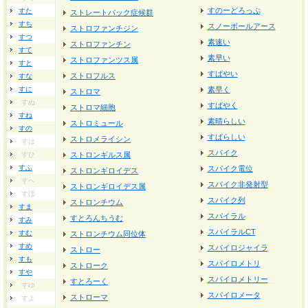
すのーどろっぷ
すた
ストレートバック症候群
すち
スノーボールアース
ストロファンチジン
すつ
素速い
ストロファンチン
すて
素早い
ストロファンツス属
すと
すばやい
ストロフルス
すな
すに
素早く
ストロマ
すぬ
すばやく
ストロマ細胞
すね
素晴らしい
ストロミュール
すの
すばらしい
ストロメライシン
すは
スパイク
すひ
ストロンギルス属
すふ
スパイク電位
ストロンギロイデス
すへ
スパイク非発射型
ストロンギロイデス属
すほ
スパイク列
ストロンチウム
すま
スパイラル
すとろんちうむ
すみ
スパイラルCT
すむ
ストロンチウム同位体
すめ
スパイロジャイラ
ストロー
すも
スパイロメトリ
ストローク
すや
スパイロメトリー
すとろーく
すゆ
スパイロメータ
ストローマ
すよ