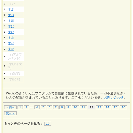
すび
すぶ
すべ
すぼ
すぱ
すぴ
すぷ
すぺ
すぽ
す(アルフ
ァベット)
す(タイ文
字)
す(数字)
す(記号)
Weblioのさくいんはプログラムで自動的に生成されているため、一部不適切なさく
いんの配置が含まれていることもあります。ご了承くださいませ。
お問い合わせ
。
...
.
＜前へ
1
2
4
5
6
7
8
9
10
11
12
13
14
15
16
次へ＞
もっと先のページを見る：
10