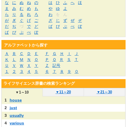
な
に
ぬ
ね
の
は
ひ
ふ
へ
ほ
ま
み
む
め
も
や
ゆ
よ
ら
り
る
れ
ろ
わ
を
ん
が
ぎ
ぐ
げ
ご
ざ
じ
ず
ぜ
ぞ
だ
ぢ
づ
で
ど
ば
び
ぶ
べ
ぼ
ぱ
ぴ
ぷ
ぺ
ぽ
アルファベットから探す
Ａ
Ｂ
Ｃ
Ｄ
Ｅ
Ｆ
Ｇ
Ｈ
Ｉ
Ｊ
Ｋ
Ｌ
Ｍ
Ｎ
Ｏ
Ｐ
Ｑ
Ｒ
Ｓ
Ｔ
Ｕ
Ｖ
Ｗ
Ｘ
Ｙ
Ｚ
記号
１
２
３
４
５
６
７
８
９
０
ライフサイエンス辞書の検索ランキング
▼
11～20
▼
21～30
▼
1～10
1
house
2
just
3
usually
4
various