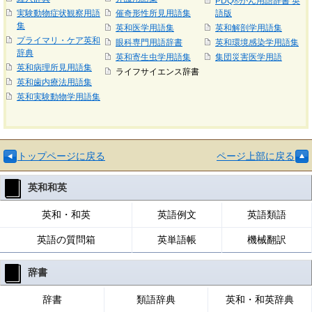
PDQ®がん用語辞書 英
実験動物症状観察用語
催奇形性所見用語集
語版
集
英和医学用語集
英和解剖学用語集
プライマリ・ケア英和
眼科専門用語辞書
英和環境感染学用語集
辞典
英和寄生虫学用語集
集団災害医学用語
英和病理所見用語集
ライフサイエンス辞書
英和歯内療法用語集
英和実験動物学用語集
トップページに戻る
ページ上部に戻る
英和和英
英和・和英
英語例文
英語類語
英語の質問箱
英単語帳
機械翻訳
辞書
辞書
類語辞典
英和・和英辞典