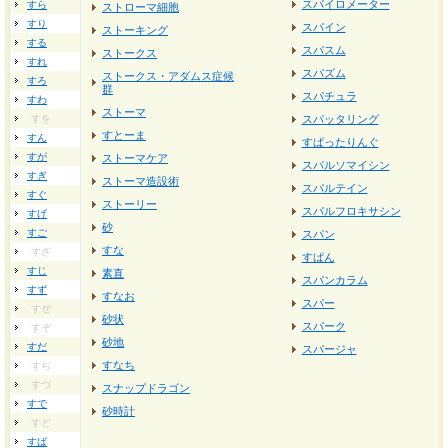
スパイロメーター
すら
ストローマ細胞
すり
スパイン
ストーキング
する
スパスム
ストークス
すれ
スパズム
ストークス・アダムス症候
すろ
群
スパチュラ
すわ
ストーマ
すを
スパッタリング
すとーま
すん
すぱったりんぐ
すが
ストーマケア
スパルソマイシン
すぎ
ストーマ造設術
スパルテイン
すぐ
ストーリー
スパルフロキサシン
すげ
砂
すご
スパン
すな
すざ
すぱん
すじ
素直
スパンカラム
すず
すなお
スパー
すぜ
砂状
スパーク
すぞ
砂地
すだ
スパージャ
すなち
すぢ
すづ
スナップドラゴン
すで
砂時計
すど
すば