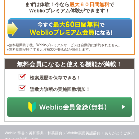
まずは体験！今なら
最大６０日間無料
で
Weblioプレミアム体験ができます！
※無料期間終了後、Weblioプレミアムサービスは自動的に解約されません。
※無料期間が終了すると月額330円(税込)が発生します。
無料会員になると使える機能が満載！
検索履歴を保存できる！
語彙力診断の実施回数増加！
Weblio 辞書
>
英和辞典・和英辞典
>
Weblio実用英語辞典
>
ありがとうござい
ました
の英語・英訳