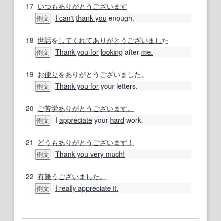
17
いつもありがとうございます
I can't
thank you
enough.
例文
18
世話
を
してくれてありがとう
ございまし
た
Thank you for
looking
after
me.
例文
19
お
便り
をありがとうございました。
Thank you for
your letters.
例文
20
ご苦労
ありがとうございます。
I
appreciate
your
hard
work.
例文
21
どうもありがとうございます！
Thank you very much!
例文
22
有難うございました。
I really appreciate it.
例文