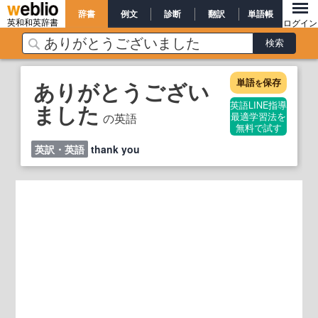
辞書
例文
診断
翻訳
単語帳
英和和英辞書
ログイン
単語
保存
ありがとうござい
を
ました
英語LINE指導
の英語
最適学習法を
無料で試す
英訳・英語
thank you