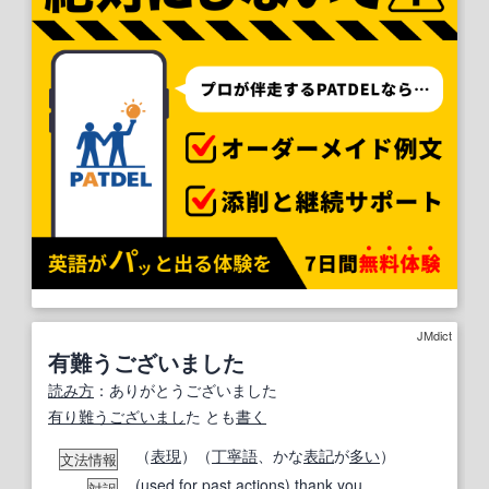
JMdict
有難うございました
読み方
：ありがとうございました
有り難う
ございまし
た とも
書く
（
表現
）（
丁寧語
、かな
表記
が
多い
）
文法情報
(used for
past
actions
)
thank you
対訳