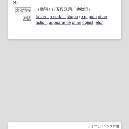
(4)
（
動詞
カ
行
五段活用
、
他動詞
）
文法情報
to form
a certain
shape
(
e.g.
path
of an
対訳
action
,
appearance
of an
object
,
etc.
)
ライフサイエンス辞書