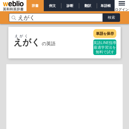
辞書
例文
診断
翻訳
単語帳
英和和英辞書
ログイン
単語
保存
を
えがく
えがく
の英語
英語LINE指導
最適学習法を
無料で試す