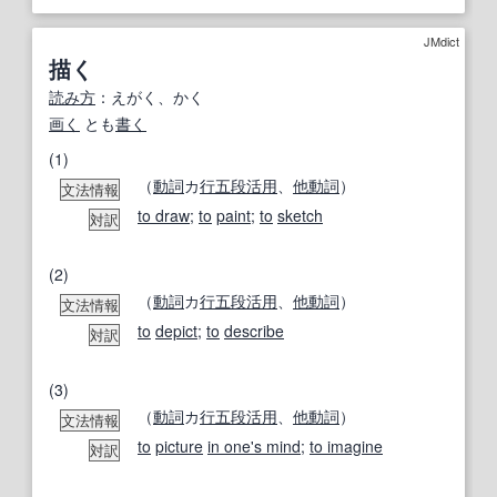
JMdict
描く
読み方
：えがく、かく
画く
とも
書く
(1)
（
動詞
カ
行
五段活用
、
他動詞
）
文法情報
to draw
;
to
paint
;
to
sketch
対訳
(2)
（
動詞
カ
行
五段活用
、
他動詞
）
文法情報
to
depict
;
to
describe
対訳
(3)
（
動詞
カ
行
五段活用
、
他動詞
）
文法情報
to
picture
in one's mind
;
to imagine
対訳