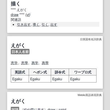
描く
****
えがく
draw
****
(
vt
)
関連語
引き出す
,
導く
,
引く
,
出す
日英固有名詞辞典
えがく
日本人名前
恵
学
、
恵
學
、
惠
学
、
惠
學
英語式
ヘボン式
訓令式
ワープロ式
Egaku
Egaku
Egaku
Egaku
Weblio英語表現辞典
えがく
訳語
〈絵や図に表す〉draw
；
paint