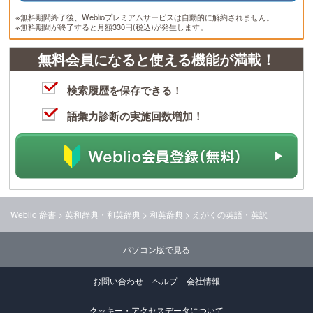
※無料期間終了後、Weblioプレミアムサービスは自動的に解約されません。
※無料期間が終了すると月額330円(税込)が発生します。
無料会員になると使える機能が満載！
検索履歴を保存できる！
語彙力診断の実施回数増加！
Weblio 辞書
>
英和辞典・和英辞典
>
和英辞典
>
えがく
の英語・英訳
パソコン版で見る
お問い合わせ
ヘルプ
会社情報
クッキー・アクセスデータについて