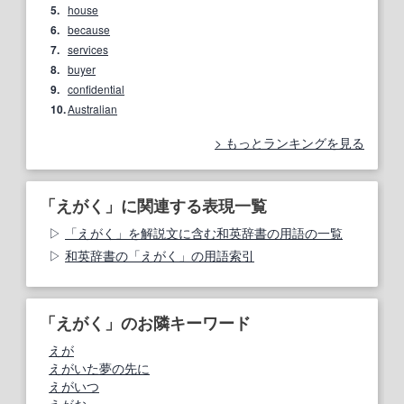
5.
house
6.
because
7.
services
8.
buyer
9.
confidential
10.
Australian
もっとランキングを見る
「えがく」に関連する表現一覧
「えがく」を解説文に含む和英辞書の用語の一覧
和英辞書の「えがく」の用語索引
「えがく」のお隣キーワード
えが
えがいた夢の先に
えがいつ