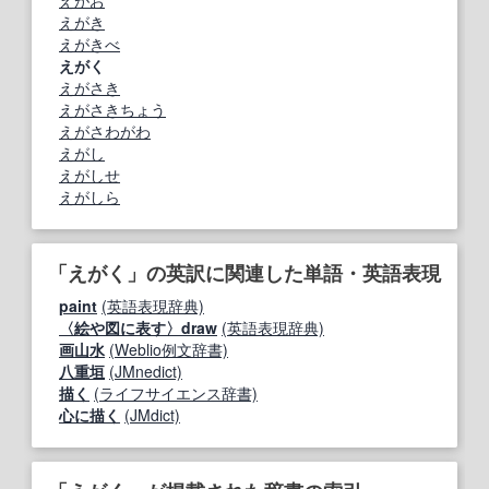
えがお
えがき
えがきべ
えがく
えがさき
えがさきちょう
えがさわがわ
えがし
えがしせ
えがしら
「えがく」の英訳に関連した単語・英語表現
paint
(英語表現辞典)
〈絵や図に表す〉draw
(英語表現辞典)
画山水
(Weblio例文辞書)
八重垣
(JMnedict)
描く
(ライフサイエンス辞書)
心に描く
(JMdict)