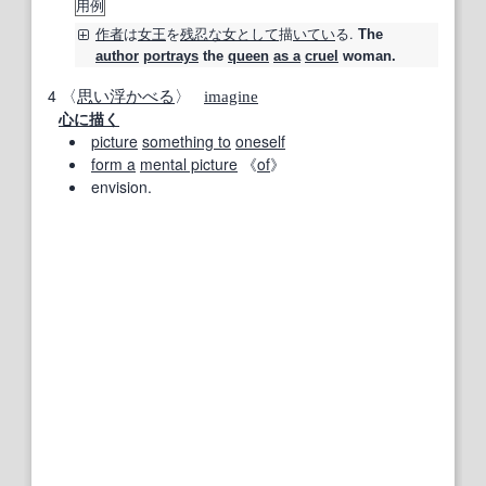
用例
作者
は
女王
を
残忍な
女
として
描
いてい
る.
The
author
portrays
the
queen
as a
cruel
woman.
4
〈
思い浮かべる
〉
imagine
心に描く
picture
something to
oneself
form a
mental picture
《
of
》
envision.