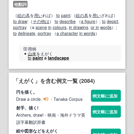
他動詞
（
絵の具
を
用い
れば）
to
paint
:（
絵の具
を
用い
ざれば）
to draw
:（
その他は
）
to
describe
（
a figure
）;
to
depict
,
portray
（a
scene
in
colours
,
in drawing
,
or in
words
）;
to
delineate
,
portray
（
a character
in words
）
用例
山水
をえがく
to
paint
a
landscape
「えがく」を含む例文一覧 (2084)
円を描く。
例文帳に追加
Draw a circle.
- Tanaka Corpus
射手、描く!
例文帳に追加
Archers, draw!
- 映画・海外ドラマ英
語字幕翻訳辞書
絵や図形などを
えがく