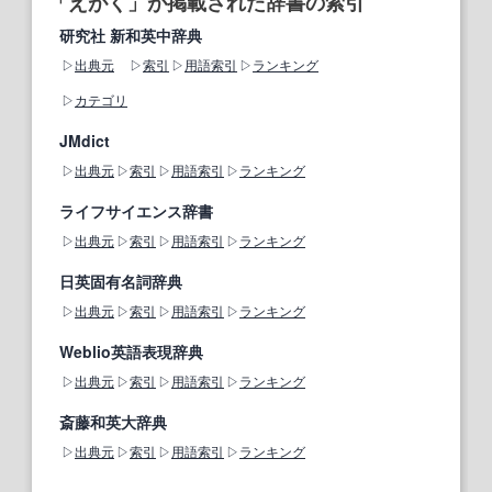
「えがく」が掲載された辞書の索引
研究社 新和英中辞典
出典元
索引
用語索引
ランキング
カテゴリ
JMdict
出典元
索引
用語索引
ランキング
ライフサイエンス辞書
出典元
索引
用語索引
ランキング
日英固有名詞辞典
出典元
索引
用語索引
ランキング
Weblio英語表現辞典
出典元
索引
用語索引
ランキング
斎藤和英大辞典
出典元
索引
用語索引
ランキング