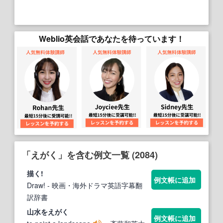
Weblio英会話であなたを待っています！
「えがく」を含む例文一覧 (2084)
描く!
例文帳に追加
Draw!
- 映画・海外ドラマ英語字幕翻
訳辞書
山水を
えがく
例文帳に追加