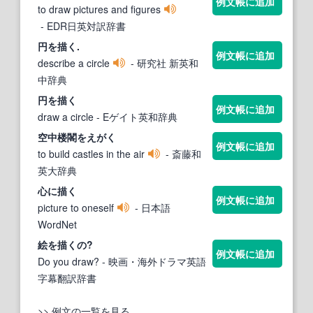
例文帳に追加
to draw pictures and figures
- EDR日英対訳辞書
円を描く.
例文帳に追加
describe a circle
- 研究社 新英和
中辞典
円を描く
例文帳に追加
draw a circle
- Eゲイト英和辞典
空中楼閣を
えがく
例文帳に追加
to build castles in the air
- 斎藤和
英大辞典
心に描く
例文帳に追加
picture to oneself
- 日本語
WordNet
絵を描くの?
例文帳に追加
Do you draw?
- 映画・海外ドラマ英語
字幕翻訳辞書
>> 例文の一覧を見る