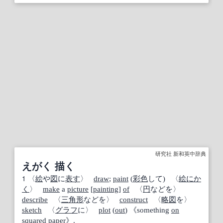
研究社 新和英中辞典
えがく 描く
1
〈
絵
や
図
に
表す
〉
draw
;
paint
(
彩色
して) 〈
絵
にか
く
〉
make
a
picture
[
painting
]
of
〈
円
などを〉
describe
〈
三角形
などを〉
construct
〈
略図
を〉
sketch
〈
グラフ
に〉
plot
(
out
) 《something
on
squared paper
》.