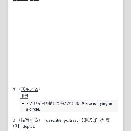
2
〈
形をとる
〉
用例
とんび
が
円
を描いて
飛んでいる
.
A
kite
is
flying
in
a
circle.
3
〈
描写する
〉
describe
;
portray
;
【形式ばった表
現】
depict.