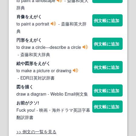
to paint a landscape
- 斎藤和英大
辞典
肖像を
えがく
例文帳に追加
to paint a portrait
- 斎藤和英大辞
典
円形を
えがく
例文帳に追加
to draw a circle―describe a circle
- 斎藤和英大辞典
絵や図形を
えがく
例文帳に追加
to make a picture or drawing
- EDR日英対訳辞書
図を描く
例文帳に追加
draw a diagram
- Weblio Email例文集
お前がクソ!
例文帳に追加
Fuck you!
- 映画・海外ドラマ英語字幕
翻訳辞書
>> 例文の一覧を見る