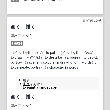
斎藤和英大辞典
画く、描く
読み方
えがく
他動詞
（
絵の具
を
用い
れば）
to
paint
:（
絵の具
を
用い
ざれば）
to draw
:（
その他は
）
to
describe
（
a figure
）;
to
depict
,
portray
（a
scene
in
colours
,
in drawing
,
or in
words
）;
to
delineate
,
portray
（
a character
in words
）
用例
山水
をえがく
to
paint
a
landscape
画く、描く
読み方
えがく