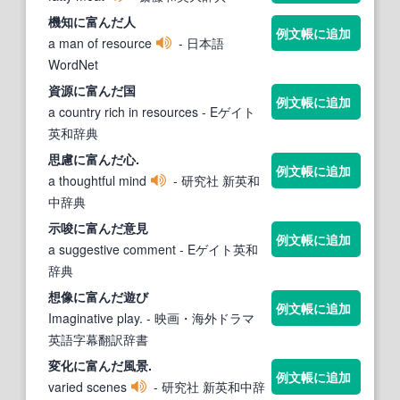
機知
に富んだ
人
例文帳に追加
a man of resource
- 日本語
WordNet
資源
に富んだ
国
例文帳に追加
a country rich in resources
- Eゲイト
英和辞典
思慮
に富んだ
心.
例文帳に追加
a thoughtful mind
- 研究社 新英和
中辞典
示唆
に富んだ
意見
例文帳に追加
a suggestive comment
- Eゲイト英和
辞典
想像
に富んだ
遊び
例文帳に追加
Imaginative play.
- 映画・海外ドラマ
英語字幕翻訳辞書
変化
に富んだ
風景.
例文帳に追加
varied scenes
- 研究社 新英和中辞