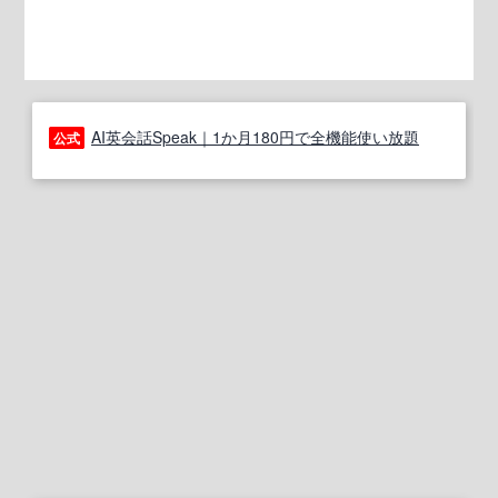
AI英会話Speak｜1か月180円で全機能使い放題
公式