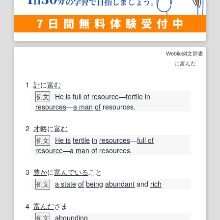
Weblio例文辞書
に富んだ
1
計
に
富む
He is
full of
resource
―
fertile
in
例文
resources
―
a man
of
resources.
2
才略
に
富む
He is
fertile
in
resources
―
full of
例文
resource
―
a man
of
resources.
3
豊か
に
富んでいる
こと
a state
of
being
abundant
and
rich
例文
4
富んだ
さま
abounding
例文