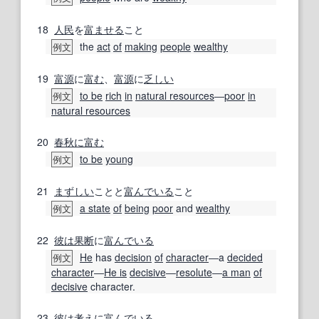
18
人民
を
富
ませる
こと
the
act
of
making
people
wealthy
例文
19
富源
に
富む
、
富源
に
乏しい
to be
rich
in
natural resources
―
poor
in
例文
natural resources
20
春秋に富む
to be
young
例文
21
まずしい
ことと
富んでいる
こと
a state
of
being
poor
and
wealthy
例文
22
彼は
果断
に
富んでいる
He
has
decision
of
character
―a
decided
例文
character
―
He is
decisive
―
resolute
―
a man
of
decisive
character.
23
彼は
考え
に
富んでいる