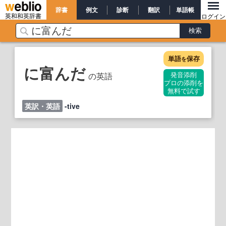
辞書
例文
診断
翻訳
単語帳
英和和英辞書
ログイン
単語
保存
を
に富んだ
の英語
発音添削
プロの添削を
無料で試す
英訳・英語
-tive