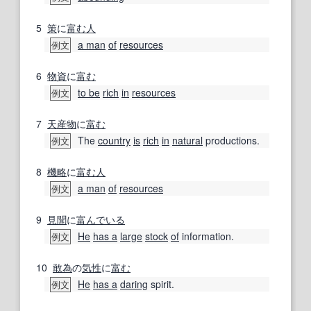
5
策
に
富む
人
a man
of
resources
例文
6
物資
に
富む
to be
rich
in
resources
例文
7
天産物
に
富む
The
country
is
rich
in
natural
productions.
例文
8
機略
に
富む
人
a man
of
resources
例文
9
見聞
に
富んでいる
He
has a
large
stock
of
information.
例文
10
敢為
の
気性
に
富む
He
has a
daring
spirit.
例文