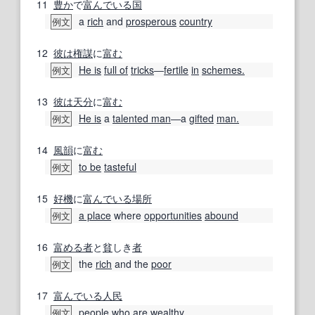
11
豊か
で
富んでいる
国
a
rich
and
prosperous
country
例文
12
彼は
権謀
に
富む
He is
full of
tricks
―
fertile
in
schemes.
例文
13
彼は
天分
に
富む
He is
a
talented man
―a
gifted
man.
例文
14
風韻
に
富む
to be
tasteful
例文
15
好機
に
富んでいる
場所
a place
where
opportunities
abound
例文
16
富める
者
と
貧
しき
者
the
rich
and the
poor
例文
17
富んでいる
人民
people
who are
wealthy
例文