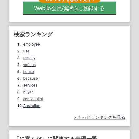
Weblio会員
(無料)
に登録する
検索ランキング
1.
employee
2.
use
3.
usually
4.
various
5.
house
6.
because
7.
services
8.
buyer
9.
confidential
10.
Australian
もっとランキングを見る
「に富んだ」に関連する表現一覧