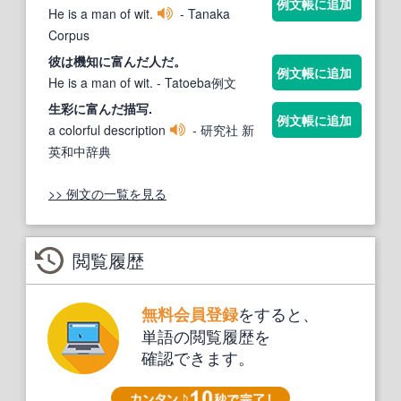
例文帳に追加
He is a man of wit.
- Tanaka
Corpus
彼は機知
に富んだ
人だ。
例文帳に追加
He is a man of wit.
- Tatoeba例文
生彩
に富んだ
描写.
例文帳に追加
a colorful description
- 研究社 新
英和中辞典
>> 例文の一覧を見る
閲覧履歴
をすると、
無料会員登録
単語の閲覧履歴を
確認できます。