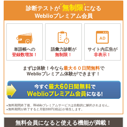
無制限
診断テストが
になる
Weblioプレミアム会員
単語帳への
語彙力診断が
サイト内広告が
登録数増加！
無制限！
非表示！
まずは体験！今なら
最大６０日間無料
で
Weblioプレミアム体験ができます！
※無料期間終了後、Weblioプレミアムサービスは自動的に解約されません。
※無料期間が終了すると月額330円(税込)が発生します。
無料会員になると使える機能が満載！