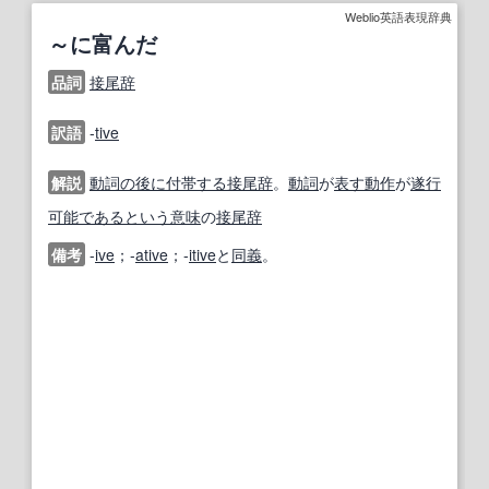
Weblio英語表現辞典
～に富んだ
品詞
接尾辞
訳語
-
tive
解説
動詞の
後に
付帯する
接尾辞
。
動詞
が
表す
動作
が
遂行
可能
である
という意味
の
接尾辞
備考
-
ive
；-
ative
；-
itive
と
同義
。