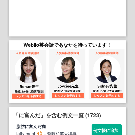
Weblio英会話であなたを待っています！
「に富んだ」を含む例文一覧 (1723)
脂肪
に富んだ
肉
例文帳に追加
fatty meat
- 斎藤和英大辞典