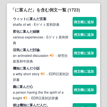
「に富んだ」を含む例文一覧 (1723)
ウィット
に富んだ
言葉
例文帳に追加
shafts of wit
- Eゲイト英和辞典
変化
に富んだ
経験
例文帳に追加
various experiences
- Eゲイト英和辞
典
活気
に富んだ
討論.
例文帳に追加
an animated discussion
- 研究社
新英和中辞典
機知
に富んだ
小話
例文帳に追加
a witty short story
- EDR日英対訳
辞書
義
に富んだ
心
例文帳に追加
a person having the the spirit of a
knight
- EDR日英対訳辞書
彼は機知
に富んだ
人だ。