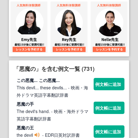
「悪魔の」を含む例文一覧 (731)
この
悪魔
... この
悪魔
...
例文帳に追加
This devil... these devils...
- 映画・海
外ドラマ英語字幕翻訳辞書
悪魔の
手
例文帳に追加
The devil's hand.
- 映画・海外ドラマ
英語字幕翻訳辞書
悪魔の
王
例文帳に追加
the devil
- EDR日英対訳辞書