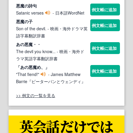
悪魔の
詩句
例文帳に追加
Satanic verses
- 日本語WordNet
悪魔の
子
例文帳に追加
Son of the devil.
- 映画・海外ドラマ英
語字幕翻訳辞書
あの
悪魔
・・
例文帳に追加
The devil you know...
- 映画・海外ド
ラマ英語字幕翻訳辞書
「あの
悪魔
め、」
例文帳に追加
"That fiend!"
- James Matthew
Barrie『ピーターパンとウェンディ』
>> 例文の一覧を見る