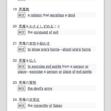
19
悪魔
教
a
religion
that
worships
a
devil
例文
20
悪魔
を
おさえ
しずめる
こと
the
conquest
of
evil
例文
21
悪魔の
本性
を
顕わす
to
show
one's
horns
―
shoot
one's
horns
例文
22
悪魔
を
払う
to exorcise evil spirits
from a
person
or
例文
place
―
exorcise
a
person
or
place
of
evil spirits
23
悪魔の
軍勢
the devil
's
army
例文
24
悪魔の
非
実在
the
nonentity
of
Satan
例文