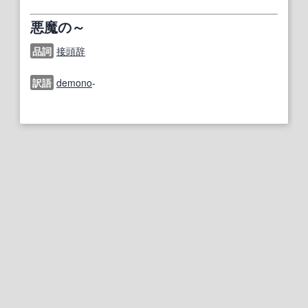
悪魔の～
品詞
接頭辞
訳語
demono
-