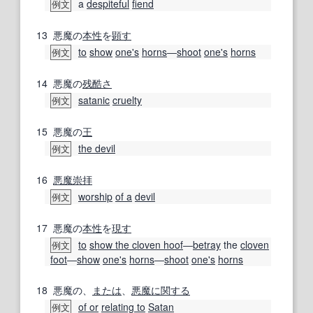
a
despiteful
fiend
例文
13
悪魔の
本性
を
顕す
to
show
one's
horns
―
shoot
one's
horns
例文
14
悪魔の
残酷さ
satanic
cruelty
例文
15
悪魔の
王
the devil
例文
16
悪魔崇拝
worship
of a
devil
例文
17
悪魔の
本性
を
現す
to
show the cloven hoof
―
betray
the
cloven
例文
foot
―
show
one's
horns
―
shoot
one's
horns
18
悪魔の、
または
、
悪魔
に関する
of or
relating to
Satan
例文