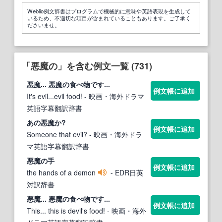
Weblio例文辞書はプログラムで機械的に意味や英語表現を生成して
いるため、不適切な項目が含まれていることもあります。ご了承く
ださいませ。
「悪魔の」を含む例文一覧 (731)
悪魔
...
悪魔の
食べ物です...
例文帳に追加
It's evil...evil food!
- 映画・海外ドラマ
英語字幕翻訳辞書
あの
悪魔
か?
例文帳に追加
Someone that evil?
- 映画・海外ドラ
マ英語字幕翻訳辞書
悪魔の
手
例文帳に追加
the hands of a demon
- EDR日英
対訳辞書
悪魔
...
悪魔の
食べ物です...
例文帳に追加
This... this is devil's food!
- 映画・海外