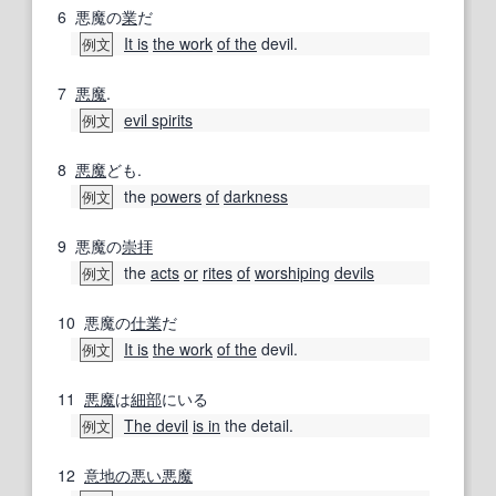
6
悪魔の
業
だ
It is
the work
of the
devil.
例文
7
悪魔
.
evil spirits
例文
8
悪魔
ども.
the
powers
of
darkness
例文
9
悪魔の
崇拝
the
acts
or
rites
of
worshiping
devils
例文
10
悪魔の
仕業
だ
It is
the work
of the
devil.
例文
11
悪魔
は
細部
にいる
The devil
is in
the detail.
例文
12
意地の悪い
悪魔