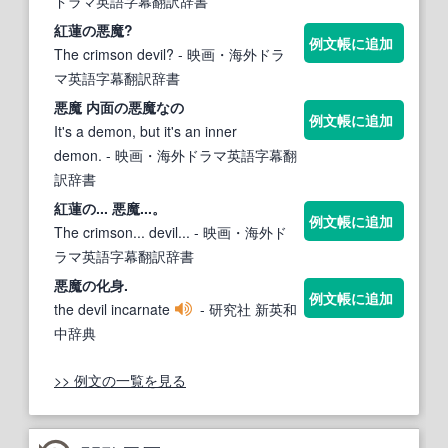
ドラマ英語字幕翻訳辞書
紅蓮の
悪魔
?
例文帳に追加
The crimson devil?
- 映画・海外ドラ
マ英語字幕翻訳辞書
悪魔
内面の
悪魔
なの
例文帳に追加
It's a demon, but it's an inner
demon.
- 映画・海外ドラマ英語字幕翻
訳辞書
紅蓮の...
悪魔
...。
例文帳に追加
The crimson... devil...
- 映画・海外ド
ラマ英語字幕翻訳辞書
悪魔の
化身.
例文帳に追加
the devil incarnate
- 研究社 新英和
中辞典
>> 例文の一覧を見る