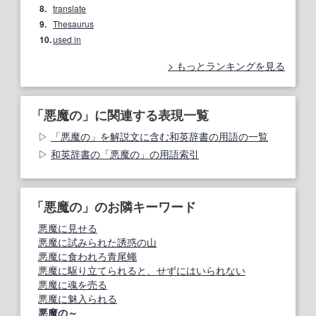
8.
translate
9.
Thesaurus
10.
used in
もっとランキングを見る
「悪魔の」に関連する表現一覧
「悪魔の」を解説文に含む和英辞書の用語の一覧
和英辞書の「悪魔の」の用語索引
「悪魔の」のお隣キーワード
悪魔に見せる
悪魔に試みられた誘惑の山
悪魔に食われろ青尾蠅
悪魔に駆り立てられると、せずにはいられない
悪魔に魂を売る
悪魔に魅入られる
悪魔の～