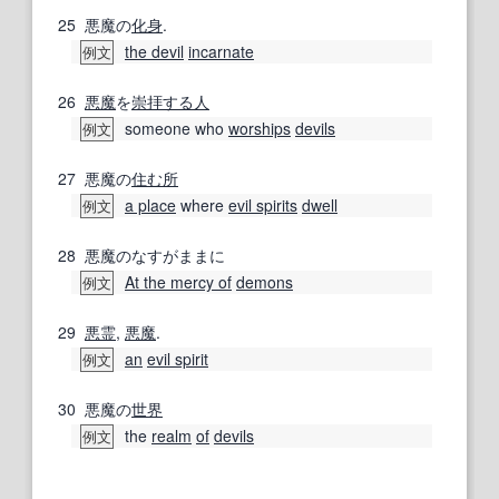
25
悪魔の
化身
.
the devil
incarnate
例文
26
悪魔
を
崇拝する
人
someone who
worships
devils
例文
27
悪魔の
住む
所
a place
where
evil spirits
dwell
例文
28
悪魔のなすがままに
At the mercy of
demons
例文
29
悪霊
,
悪魔
.
an
evil spirit
例文
30
悪魔の
世界
the
realm
of
devils
例文