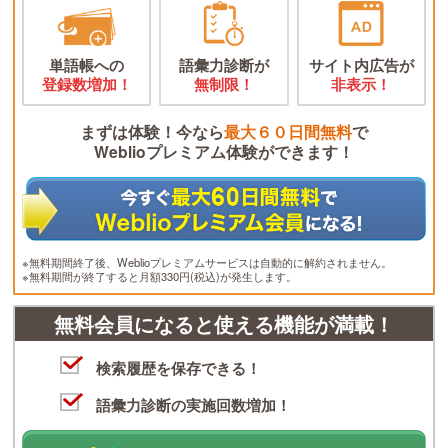
単語帳への
語彙力診断が
サイト内広告が
登録数増加！
無制限！
非表示！
まずは体験！今なら
最大６０日間無料
で
Weblioプレミアム体験ができます！
※無料期間終了後、Weblioプレミアムサービスは自動的に解約されません。
※無料期間が終了すると月額330円(税込)が発生します。
無料会員になると使える機能が満載！
検索履歴を保存できる！
語彙力診断の実施回数増加！