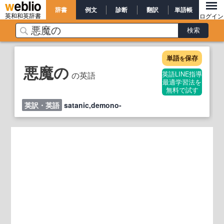
辞書
例文
診断
翻訳
単語帳
英和和英辞書
ログイン
単語
保存
を
悪魔の
の英語
英語LINE指導
最適学習法を
無料で試す
英訳・英語
satanic,demono-