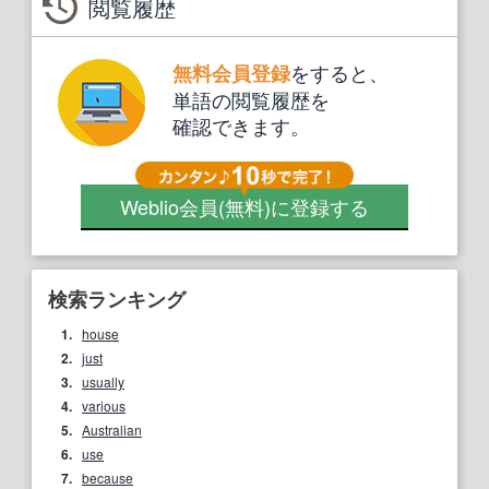
閲覧履歴
をすると、
無料会員登録
単語の閲覧履歴を
確認できます。
Weblio会員
(無料)
に登録する
検索ランキング
1.
house
2.
just
3.
usually
4.
various
5.
Australian
6.
use
7.
because