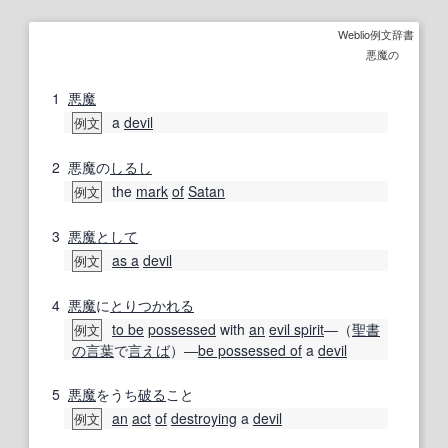
Weblio例文辞書
悪魔の
1
悪魔
a
devil
例文
2
悪魔の
しるし
the
mark
of
Satan
例文
3
悪魔
として
as a
devil
例文
4
悪魔
に
とりつ
かれる
to be
possessed
with
an
evil spirit
―（
聖書
例文
の言葉
で
言えば
）―
be possessed of
a
devil
5
悪魔
をうち
破る
こと
an
act
of
destroying
a
devil
例文