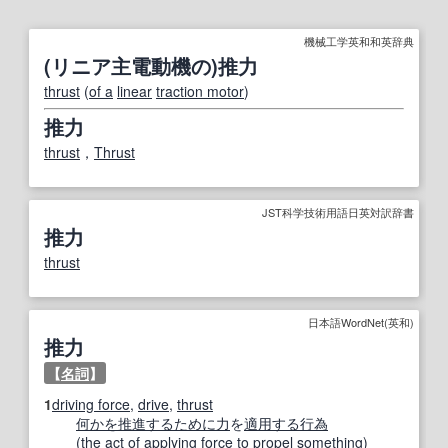
機械工学英和和英辞典
(リニア主電動機の)推力
thrust
(
of a
linear
traction motor
)
推力
thrust
，
Thrust
JST科学技術用語日英対訳辞書
推力
thrust
日本語WordNet(英和)
推力
【
名詞
】
1
driving force
,
drive
,
thrust
何かを
推進する
ために
力
を
適用する
行為
(the
act
of
applying
force
to
propel
something)