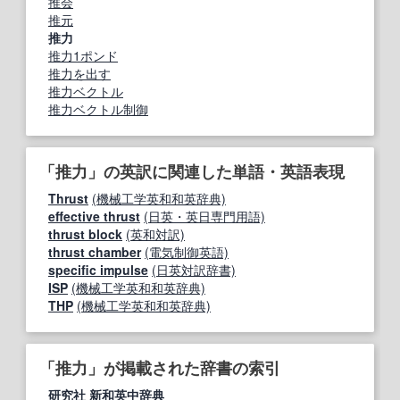
推会
推元
推力
推力1ポンド
推力を出す
推力ベクトル
推力ベクトル制御
「推力」の英訳に関連した単語・英語表現
Thrust
(機械工学英和和英辞典)
effective thrust
(日英・英日専門用語)
thrust block
(英和対訳)
thrust chamber
(電気制御英語)
specific impulse
(日英対訳辞書)
ISP
(機械工学英和和英辞典)
THP
(機械工学英和和英辞典)
「推力」が掲載された辞書の索引
研究社 新和英中辞典