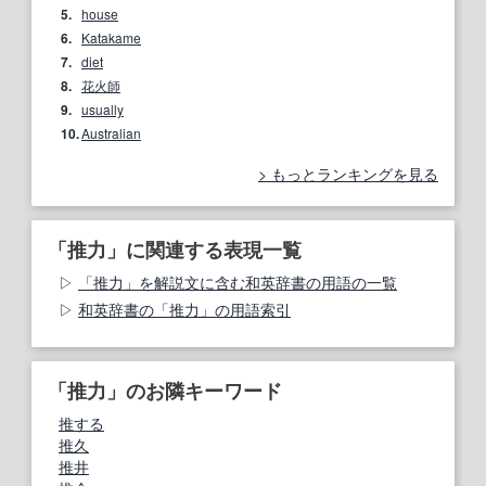
5.
house
6.
Katakame
7.
diet
8.
花火師
9.
usually
10.
Australian
もっとランキングを見る
「推力」に関連する表現一覧
「推力」を解説文に含む和英辞書の用語の一覧
和英辞書の「推力」の用語索引
「推力」のお隣キーワード
推する
推久
推井