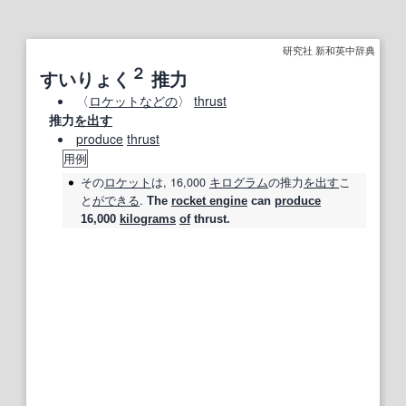
研究社 新和英中辞典
２
すいりょく
推力
〈
ロケット
などの
〉
thrust
推力
を出す
produce
thrust
用例
その
ロケット
は, 16,000
キログラム
の
推力
を出す
こ
と
ができる
.
The
rocket engine
can
produce
16,000
kilograms
of
thrust.