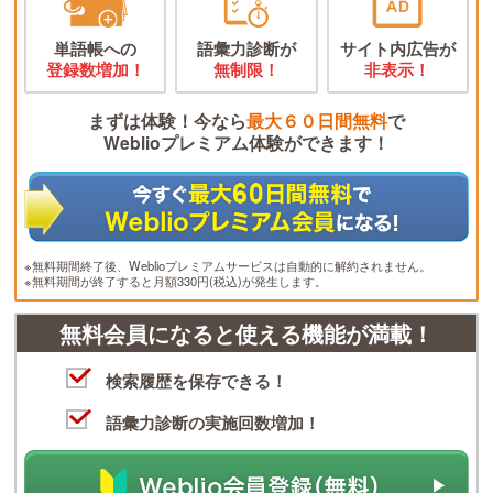
単語帳への
語彙力診断が
サイト内広告が
登録数増加！
無制限！
非表示！
まずは体験！今なら
最大６０日間無料
で
Weblioプレミアム体験ができます！
※無料期間終了後、Weblioプレミアムサービスは自動的に解約されません。
※無料期間が終了すると月額330円(税込)が発生します。
無料会員になると使える機能が満載！
検索履歴を保存できる！
語彙力診断の実施回数増加！