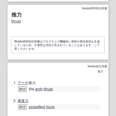
Weblio英和対訳辞書
推力
thrust
Weblio英和対訳辞書はプログラムで機械的に意味や英語表現を生成
しているため、不適切な項目が含まれていることもあります。ご了
承くださいませ。
Weblio例文辞書
推力
1
アーチ
推力
the
arch
thrust
例文
2
推進力
propellent
force
例文