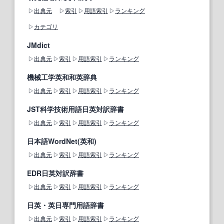
出典元
索引
用語索引
ランキング
カテゴリ
JMdict
出典元
索引
用語索引
ランキング
機械工学英和和英辞典
出典元
索引
用語索引
ランキング
JST科学技術用語日英対訳辞書
出典元
索引
用語索引
ランキング
日本語WordNet(英和)
出典元
索引
用語索引
ランキング
EDR日英対訳辞書
出典元
索引
用語索引
ランキング
日英・英日専門用語辞書
出典元
索引
用語索引
ランキング