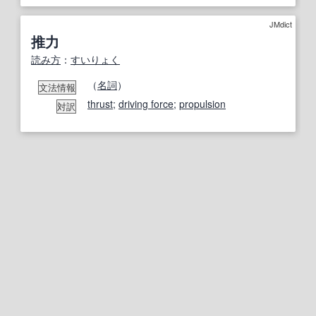
JMdict
推力
読み方
：
すいりょく
（
名詞
）
文法情報
thrust
;
driving force
;
propulsion
対訳