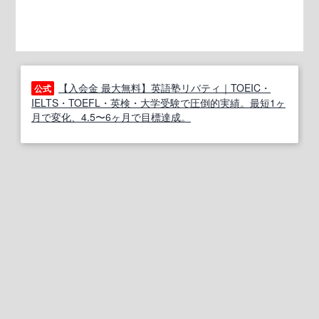
【入会金 最大無料】英語塾リバティ｜TOEIC・
公式
IELTS・TOEFL・英検・大学受験で圧倒的実績。最短1ヶ
月で変化、4.5〜6ヶ月で目標達成。