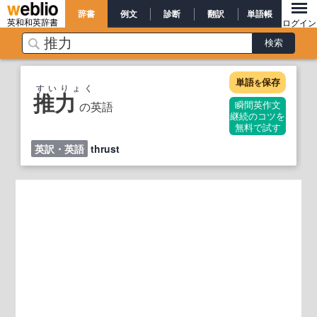
辞書
例文
診断
翻訳
単語帳
英和和英辞書
ログイン
単語
保存
を
すいりょく
推力
の英語
瞬間英作文
継続のコツを
無料で試す
英訳・英語
thrust