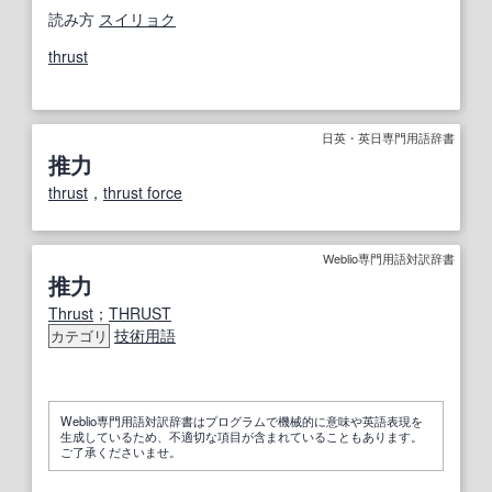
読み方
スイリョク
thrust
日英・英日専門用語辞書
推力
thrust
，
thrust force
Weblio専門用語対訳辞書
推力
Thrust
；
THRUST
技術用語
カテゴリ
Weblio専門用語対訳辞書はプログラムで機械的に意味や英語表現を
生成しているため、不適切な項目が含まれていることもあります。
ご了承くださいませ。