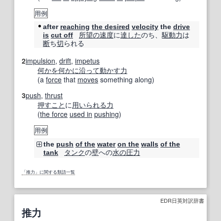
用例
after
reaching
the desired
velocity
the
drive
所望の
速度
に
達した
のち、
駆動力
は
is
cut off
断
ち
切
られる
2
impulsion
,
drift
,
impetus
何かを
何か
に沿って
動かす
力
(a
force
that
moves
something along)
3
push
,
thrust
押すこと
に
用いられる
力
(
the force
used in
pushing
)
用例
the
push
of the
water
on the
walls
of the
タンク
の
壁
への
水の
圧力
tank
「推力」に関する類語一覧
EDR日英対訳辞書
推力