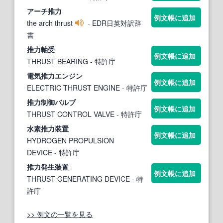
アーチ
推力
例文帳に追加
the arch thrust
- EDR日英対訳辞
書
推力
軸受
例文帳に追加
THRUST BEARING
- 特許庁
電気
推力
エンジン
例文帳に追加
ELECTRIC THRUST ENGINE
- 特許庁
推力
制御バルブ
例文帳に追加
THRUST CONTROL VALVE
- 特許庁
水素
推力
装置
例文帳に追加
HYDROGEN PROPULSION
DEVICE
- 特許庁
推力
発生装置
例文帳に追加
THRUST GENERATING DEVICE
- 特
許庁
>> 例文の一覧を見る