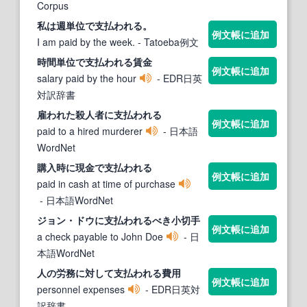
Corpus
私は週単位で
支払われる
。
例文帳に追加
I am paid by the week.
- Tatoeba例文
時間単位で
支払われる
賃金
例文帳に追加
salary paid by the hour
- EDR日英
対訳辞書
雇われた殺人者に
支払われる
例文帳に追加
paid to a hired murderer
- 日本語
WordNet
購入時に現金で
支払われる
例文帳に追加
paid in cash at time of purchase
- 日本語WordNet
ジョン・ドウに
支払われる
べき小切手
例文帳に追加
a check payable to John Doe
- 日
本語WordNet
人の労務に対して
支払われる
費用
例文帳に追加
personnel expenses
- EDR日英対
訳辞書