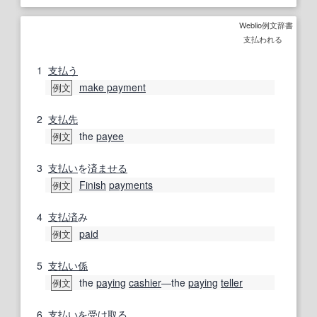
Weblio例文辞書
支払われる
1
支払う
make payment
例文
2
支払先
the
payee
例文
3
支払い
を
済ませる
Finish
payments
例文
4
支払済
み
paid
例文
5
支払い
係
the
paying
cashier
―the
paying
teller
例文
6
支払い
を受け取る