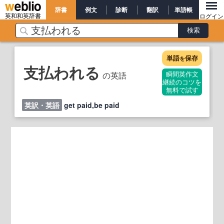
辞書
例文
診断
翻訳
単語帳
英和和英辞書
ログイン
単語
保存
を
支払われる
の英語
瞬間英作文
継続のコツを
無料で試す
英訳・英語
get paid,be paid