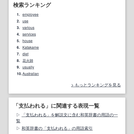
検索ランキング
1.
employee
2.
use
3.
various
4.
services
5.
house
6.
Katakame
7.
diet
8.
花火師
9.
usually
10.
Australian
もっとランキングを見る
「支払われる」に関連する表現一覧
「支払われる」を解説文に含む和英辞書の用語の一
覧
和英辞書の「支払われる」の用語索引