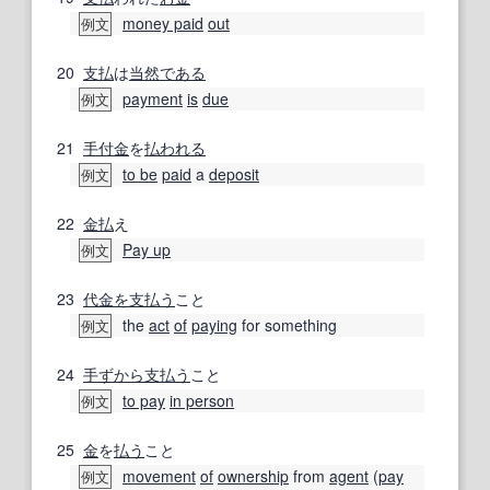
money paid
out
例文
20
支払
は
当然である
payment
is
due
例文
21
手付金
を
払
われる
to be
paid
a
deposit
例文
22
金
払
え
Pay up
例文
23
代金を支払う
こと
the
act
of
paying
for something
例文
24
手ずから
支払う
こと
to pay
in person
例文
25
金
を
払う
こと
movement
of
ownership
from
agent
(
pay
例文