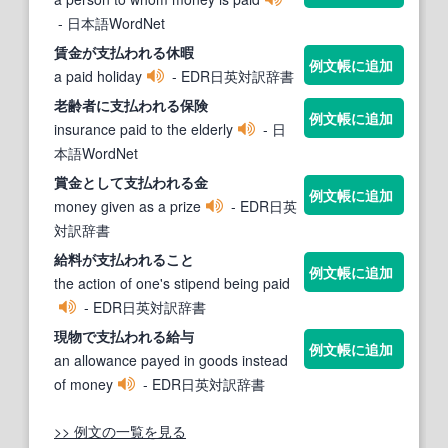
- 日本語WordNet
賃金が
支払われる
休暇
例文帳に追加
a paid holiday
- EDR日英対訳辞書
老齢者に
支払われる
保険
例文帳に追加
insurance paid to the elderly
- 日
本語WordNet
賞金として
支払われる
金
例文帳に追加
money given as a prize
- EDR日英
対訳辞書
給料が
支払われる
こと
例文帳に追加
the action of one's stipend being paid
- EDR日英対訳辞書
現物で
支払われる
給与
例文帳に追加
an allowance payed in goods instead
of money
- EDR日英対訳辞書
>> 例文の一覧を見る