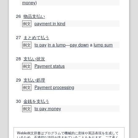
money
)
26
物品
支払い
payment in kind
例文
27
まとめて払う
to pay
in a lump
―
pay down
a
lump sum
例文
28
支払い状況
Payment status
例文
29
支払い
処理
Payment processing
例文
30
金銭
を支払う
to pay money
例文
Weblio例文辞書はプログラムで機械的に意味や英語表現を生成して
いるため、不適切な項目が含まれていることもあります。ご了承く