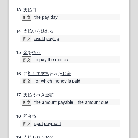
13
支払日
the
pay-day
例文
14
支払い
を
逃れる
avoid
paying
例文
15
金
を
払う
to pay
the
money
例文
16
に
対して
支払
われた
お金
for which
money
is
paid
例文
17
支払う
べき
金額
the
amount
payable
―the
amount due
例文
18
即金
払
spot
payment
例文
19
支払
われた
お金