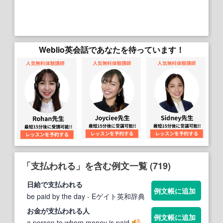
Weblio英会話であなたを待っています！
「支払われる」を含む例文一覧 (719)
日給で
支払われる
例文帳に追加
be paid by the day
- Eゲイト英和辞典
お金が
支払われる
人
例文帳に追加
a person to whom money is paid