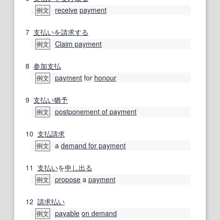
receive
payment
例文
7
支払いを請求する
Claim payment
例文
8
参加
支払
payment
for
honour
例文
9
支払い猶予
postponement of payment
例文
10
支払請求
a
demand for payment
例文
11
支払い
を
申し出る
propose
a
payment
例文
12
請求
払い
payable
on demand
例文