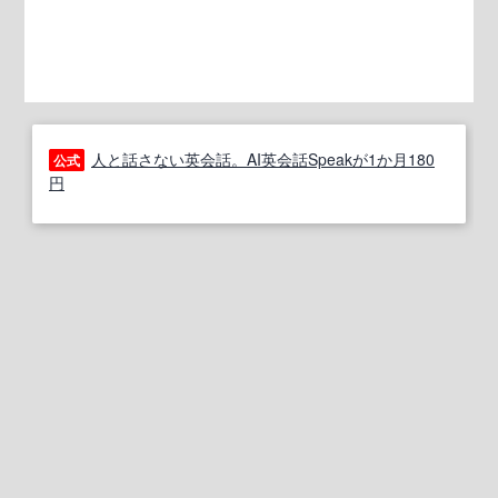
人と話さない英会話。AI英会話Speakが1か月180
公式
円