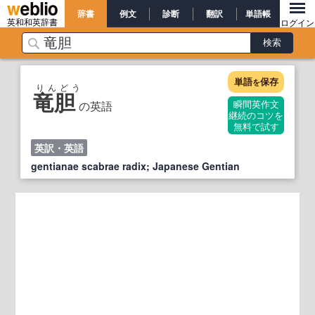
辞書
例文
診断
翻訳
単語帳
英和和英辞書
ログイン
単語
保存
を
りんどう
竜胆
の英語
瞬間英作文
継続のコツを
無料で試す
英訳・英語
gentianae scabrae radix; Japanese Gentian