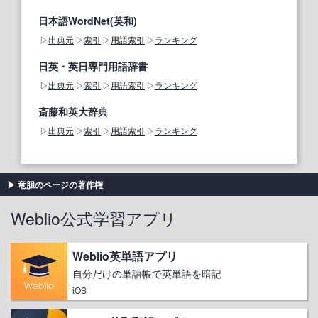
日本語WordNet(英和)
出典元
索引
用語索引
ランキング
日英・英日専門用語辞書
出典元
索引
用語索引
ランキング
斎藤和英大辞典
出典元
索引
用語索引
ランキング
竜胆のページの著作権
Weblio公式学習アプリ
Weblio英単語アプリ
自分だけの単語帳で英単語を暗記
iOS