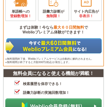
単語帳への
語彙力診断が
サイト内広告が
登録数増加！
無制限！
非表示！
まずは体験！今なら
最大６０日間無料
で
Weblioプレミアム体験ができます！
※無料期間終了後、Weblioプレミアムサービスは自動的に解約されません。
※無料期間が終了すると月額330円(税込)が発生します。
無料会員になると使える機能が満載！
検索履歴を保存できる！
語彙力診断の実施回数増加！