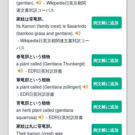
(gentian).
- Wikipedia日英京都関
連文書対訳コーパス
家紋は笹
竜胆
。
例文帳に追加
Its Kamon (family crest) is Sasarindo
(bamboo grass and gentians).
- Wikipedia日英京都関連文書対訳コー
パス
春
竜胆
という植物
例文帳に追加
a plant called {Gentiana Thunbergii}
- EDR日英対訳辞書
筆
竜胆
という植物
例文帳に追加
a plant called {Gentiana zollingeri}
- EDR日英対訳辞書
苔
竜胆
という植物
例文帳に追加
an herb plant called {gentiana
squarrosa}
- EDR日英対訳辞書
家紋は丸に笹
竜胆
。
例文帳に追加
Their kamon (crest) was