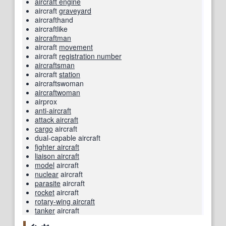
aircraft engine
aircraft
graveyard
aircrafthand
aircraftlike
aircraftman
aircraft
movement
aircraft
registration number
aircraftsman
aircraft
station
aircraftswoman
aircraftwoman
airprox
anti-aircraft
attack aircraft
cargo
aircraft
dual-capable aircraft
fighter aircraft
liaison aircraft
model
aircraft
nuclear
aircraft
parasite
aircraft
rocket
aircraft
rotary-wing aircraft
tanker
aircraft