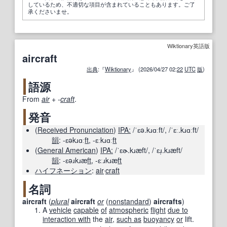
しているため、不適切な項目が含まれていることもあります。ご了
承くださいませ。
Wiktionary英語版
aircraft
出典
:『
Wiktionary
』 (2026/04/27 02:
22
UTC
版
)
語源
From
air
+‎
-
craft
.
発音
(
Received Pronunciation
)
IPA:
/ˈɛə.kɹɑːft/
,
/ˈɛː.kɹɑːft/
韻
:
-ɛəkɹɑː
ft
,
-ɛːkɹɑː
ft
(
General American
)
IPA:
/ˈɛɚ.kɹæft/
,
/ˈɛɹ̩.kɹæft/
韻
:
-ɛəɹkɹæ
ft
,
-ɛːɹkɹæ
ft
ハイフネーション
:
air
‧
craft
名詞
aircraft
(
plural
aircraft
or
(
nonstandard
)
aircrafts
)
A
vehicle
capable
of
atmospheric
flight
due to
interaction with
the
air
,
such as
buoyancy
or
lift.