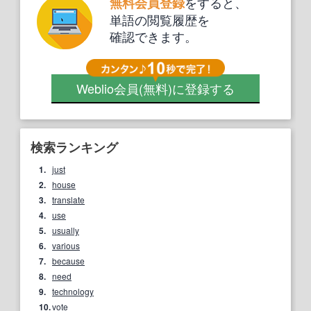
をすると、
無料会員登録
単語の閲覧履歴を
確認できます。
Weblio会員
(無料)
に登録する
検索ランキング
1.
just
2.
house
3.
translate
4.
use
5.
usually
6.
various
7.
because
8.
need
9.
technology
10.
vote