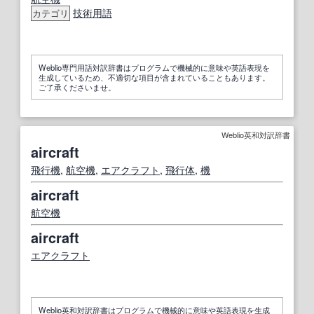
技術用語
カテゴリ
Weblio専門用語対訳辞書はプログラムで機械的に意味や英語表現を
生成しているため、不適切な項目が含まれていることもあります。
ご了承くださいませ。
Weblio英和対訳辞書
aircraft
飛行機
,
航空機
,
エアクラフト
,
飛行体
,
機
aircraft
航空機
aircraft
エアクラフト
Weblio英和対訳辞書はプログラムで機械的に意味や英語表現を生成