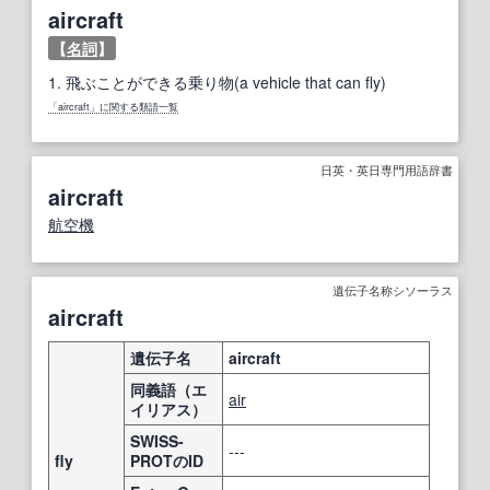
aircraft
【
名詞
】
1.
飛ぶことができる乗り物(a vehicle that can fly)
「aircraft」に関する類語一覧
日英・英日専門用語辞書
aircraft
航空機
遺伝子名称シソーラス
aircraft
遺伝子名
aircraft
同義語（エ
air
イリアス）
SWISS-
---
fly
PROTのID