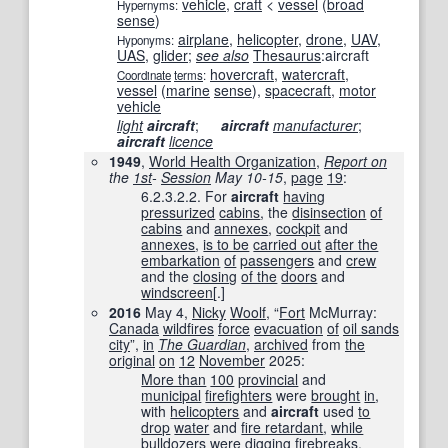
vehicle
,
craft
<
vessel
(
broad
Hypernyms:
sense
)
airplane
,
helicopter
,
drone
,
UAV
,
Hyponyms:
UAS
,
glider
;
see also
Thesaurus
:
aircraft
hovercraft
,
watercraft
,
Coordinate
terms
:
vessel
(
marine
sense
)
,
spacecraft
,
motor
vehicle
light
aircraft
;
aircraft
manufacturer
;
aircraft
licence
1949
,
World Health Organization
,
Report on
the
1st
-
Session
May 10-15
‎,
page
19
:
6.2.3.2.2. For
aircraft
having
pressurized
cabins
, the
disinsection
of
cabins
and
annexes
,
cockpit
and
annexes
,
is to be
carried out
after the
embarkation
of
passengers
and
crew
and the
closing
of the
doors
and
windscreen
[.]
2016
May 4,
Nicky
Woolf
, “
Fort
McMurray:
Canada
wildfires
force
evacuation
of
oil sands
city
”,
in
The Guardian
‎,
archived
from
the
original
on
12
November
2025
:
More than
100
provincial
and
municipal
firefighters
were
brought
in
,
with
helicopters
and
aircraft
used
to
drop
water
and
fire retardant
,
while
bulldozers
were
digging
firebreaks.