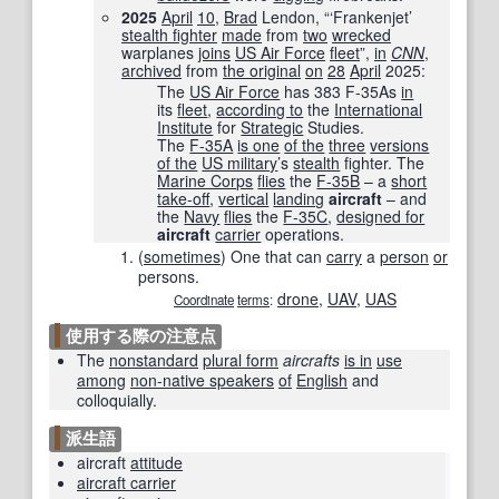
2025
April
10
,
Brad
Lendon, “‘Frankenjet’
stealth fighter
made
from
two
wrecked
warplanes
joins
US Air Force
fleet
”,
in
CNN
‎,
archived
from
the original
on
28
April
2025
:
The
US Air Force
has 383 F-35As
in
its
fleet
,
according to
the
International
Institute
for
Strategic
Studies.
The
F-35A
is one
of the
three
versions
of the
US military
’s
stealth
fighter. The
Marine Corps
flies
the
F-35B
– a
short
take-off
,
vertical
landing
aircraft
– and
the
Navy
flies
the
F-35C
,
designed for
aircraft
carrier
operations.
(
sometimes
)
One that can
carry
a
person
or
persons.
drone
,
UAV
,
UAS
Coordinate
terms
:
使用する際の注意点
The
nonstandard
plural form
aircrafts
is in
use
among
non-native speakers
of
English
and
colloquially.
派生語
aircraft
attitude
aircraft carrier