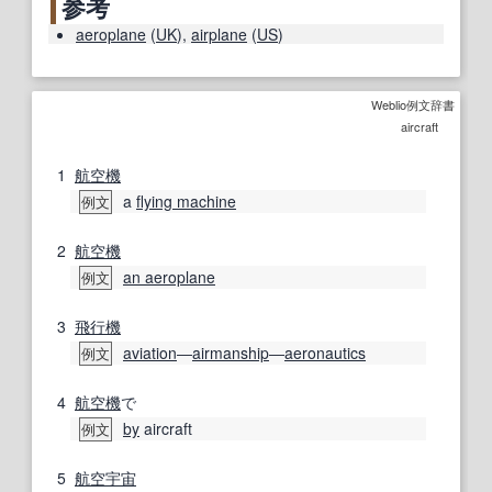
参考
aeroplane
(
UK
)
,
airplane
(
US
)
Weblio例文辞書
aircraft
1
航空機
a
flying machine
例文
2
航空機
an aeroplane
例文
3
飛行機
aviation
―
airmanship
―
aeronautics
例文
4
航空機
で
by
aircraft
例文
5
航空宇宙