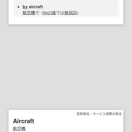
by
aircraft
航空機
で（
by
の後
では
無冠詞
）
英和商品・サービス国際分類名
Aircraft
航空機