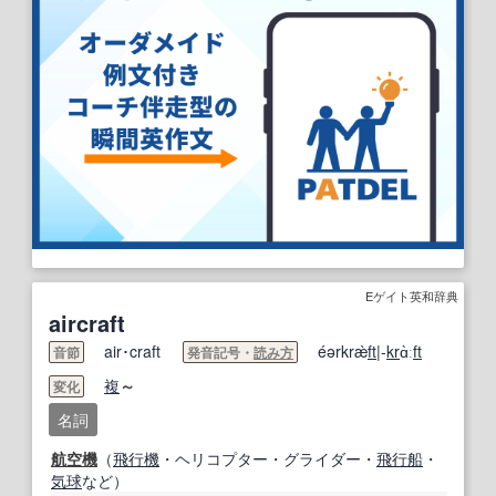
Eゲイト英和辞典
aircraft
air･craft
éərkræ̀
ft
|-
kr
ɑ̀ː
ft
音節
発音記号・
読み方
複
～
変化
名詞
航空機
（
飛行機
・ヘリコプター・グライダー・
飛行船
・
気球
など）