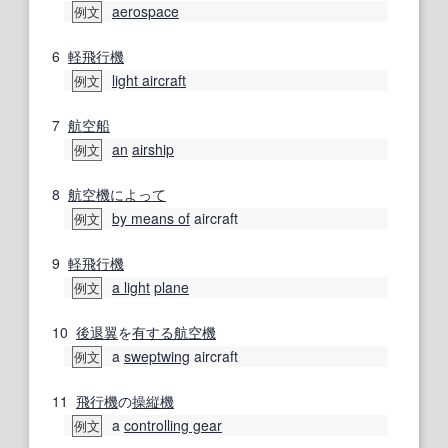
aerospace
例文
6
軽飛行機
light aircraft
例文
7
航空
船
an
airship
例文
8
航空機
によって
by means of
aircraft
例文
9
軽飛行機
a light
plane
例文
10
後退翼
を
有する
航空機
a
sweptwing
aircraft
例文
11
飛行機
の
操縦
機
a
controlling gear
例文