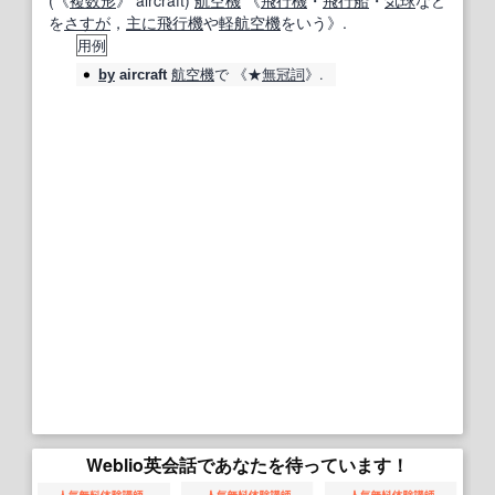
(《
複数形
》 aircraft)
航空機
《
飛行機
・
飛行船
・
気球
など
を
さすが
，
主に
飛行機
や
軽
航空機
をいう》.
用例
航空機
で 《★
無冠詞
》.
by
aircraft
Weblio英会話であなたを待っています！