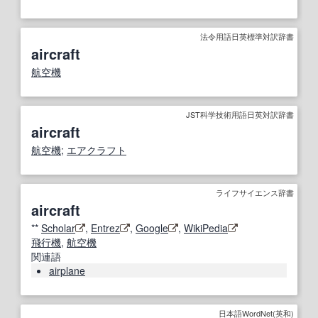
法令用語日英標準対訳辞書
aircraft
航空機
JST科学技術用語日英対訳辞書
aircraft
航空機
;
エアクラフト
ライフサイエンス辞書
aircraft
**
Scholar
,
Entrez
,
Google
,
WikiPedia
飛行機
,
航空機
関連語
airplane
日本語WordNet(英和)