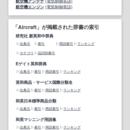
航空機アンテナ
(電気制御英語)
航空機エンジン
(電気制御英語)
「Aircraft」が掲載された辞書の索引
研究社 新英和中辞典
出典元
索引
用語索引
ランキング
カテゴリ
品詞別索引
Eゲイト英和辞典
出典元
索引
用語索引
ランキング
英和商品・サービス国際分類名
出典元
索引
用語索引
ランキング
和英日本標準商品分類
出典元
索引
用語索引
ランキング
和英マシニング用語集
出典元
索引
用語索引
ランキング