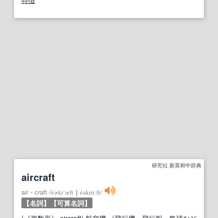
特徴
研究社 新英和中辞典
aircraft
air・craft
/
éɚkr`æft
｜
éəkrὰːft
/
【名詞】
【可算名詞】