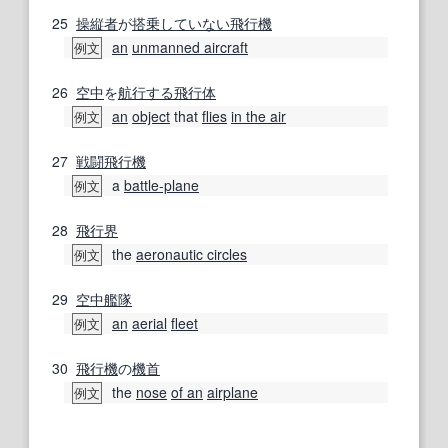
25
操縦者
が
搭乗して
いない
飛行機
an
unmanned aircraft
例文
26
空中
を
航行する
飛行体
an
object
that
flies
in the air
例文
27
戦闘
飛行機
a
battle-plane
例文
28
飛行界
the
aeronautic circles
例文
29
空中
艦隊
an
aerial
fleet
例文
30
飛行機
の
機首
the
nose
of an
airplane
例文