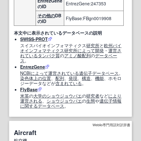
EntrezGene
EntrezGene:247353
のID
その他の
DB
FlyBase:FBgn0019908
のID
本文中に表示されているデータベースの説明
SWISS-PROT
スイスバイオインフォマティクス
研究所
と
欧州
バイ
オインフォマティクス
研究所
によって
開発
・
運営
さ
れている
タンパク質
の
アミノ酸配列
の
データベー
ス
。
EntrezGene
NCBI
によって
運営
されている
遺伝子データベース
。
染色体
上の
位置
、
配列
、
発現
、
構造
、
機能
、ホモロ
ジーデータなどが
含まれている
。
FlyBase
米英
の
大学の
ショウジョウバエ
の
研究者
など
により
運営
される
、
ショウジョウバエ
の
生態
や
遺伝子情報
に関する
データベース
。
Weblio専門用語対訳辞書
Aircraft
航空機