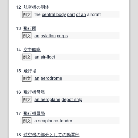
12
航空機の
胴体
the
central body
part
of an
aircraft
例文
13
飛行
団
an
aviation
corps
例文
14
空中
艦隊
an
air-fleet
例文
15
飛行場
an
aerodrome
例文
16
飛行機
母艦
an aeroplane
depot-ship
例文
17
飛行機
母艦
a seaplance-tender
例文
18
航空機の
部分
としての
動翼
部