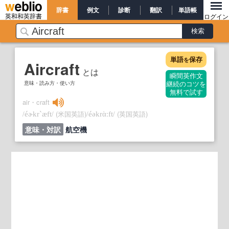
辞書
例文
診断
翻訳
単語帳
英和和英辞書
ログイン
単語
保存
を
Aircraft
とは
瞬間英作文
意味・読み方・使い方
継続のコツを
無料で試す
air・craft
/
/
(米国英語)
/
/
(英国英語)
éɚkr`æft
éəkrὰːft
意味・対訳
航空機