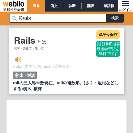
辞書
例文
診断
翻訳
単語帳
英和和英辞書
ログイン
単語
保存
を
Rails
とは
英語LINE指導
意味・読み方・使い方
最適学習法を
無料で試す
/
/
(米国英語)
/
/
(英国英語)
relz
reɪlz
意味・対訳
railの三人称単数現在。railの複数形。(さく・垣根などに
する)横木, 横棒