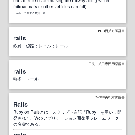
bars of rolled steel making the railway along which
railroad cars or other vehicles can roll)
「rails」に関する類語一覧
EDR日英対訳辞書
rails
鉄路
；
線路
；
レイル
；
レール
日英・英日専門用語辞書
rails
軌条
，
レール
Weblio英和対訳辞書
Rails
Ruby
on Rails
とは、
スクリプト言語
「
Ruby
」
を用いて
開
発された
、
Webアプリケーション
開発
用
フレームワーク
の
名称
である
。
rails