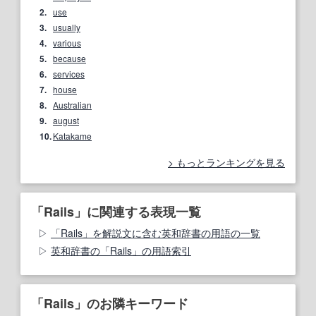
2.
use
3.
usually
4.
various
5.
because
6.
services
7.
house
8.
Australian
9.
august
10.
Katakame
もっとランキングを見る
「Rails」に関連する表現一覧
「Rails」を解説文に含む英和辞書の用語の一覧
英和辞書の「Rails」の用語索引
「Rails」のお隣キーワード