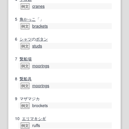
cranes
例文
5
角
かっこ
「」
brackets
例文
6
シャツ
の
ボタン
studs
例文
7
繋船場
moorings
例文
8
繋船
具
moorings
例文
9
マザマジカ
brockets
例文
10
エリマキシギ
ruffs
例文