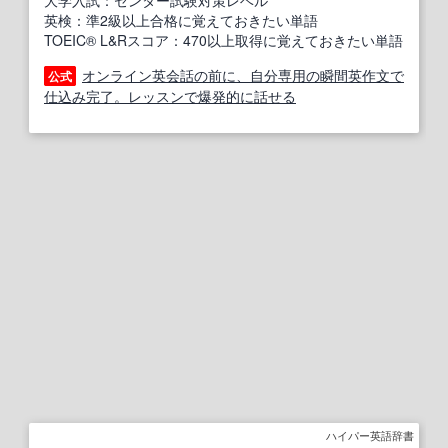
大学入試：センター試験対策レベル
英検：準2級以上合格に覚えておきたい単語
TOEIC® L&Rスコア：470以上取得に覚えておきたい単語
オンライン英会話の前に、自分専用の瞬間英作文で
公式
仕込み完了。レッスンで爆発的に話せる
ハイパー英語辞書