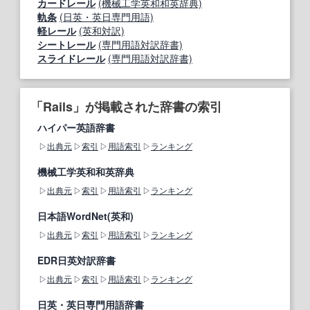
カードレール
(機械工学英和和英辞典)
軌条
(日英・英日専門用語)
軽レール
(英和対訳)
シートレール
(専門用語対訳辞書)
スライドレール
(専門用語対訳辞書)
「Rails」が掲載された辞書の索引
ハイパー英語辞書
出典元
索引
用語索引
ランキング
機械工学英和和英辞典
出典元
索引
用語索引
ランキング
日本語WordNet(英和)
出典元
索引
用語索引
ランキング
EDR日英対訳辞書
出典元
索引
用語索引
ランキング
日英・英日専門用語辞書