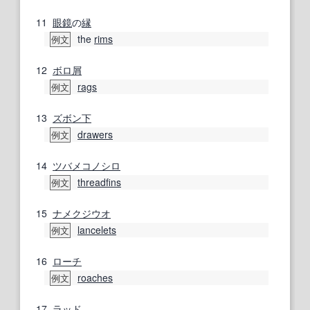
11
眼鏡
の
縁
the
rims
例文
12
ボロ
屑
rags
例文
13
ズボン下
drawers
例文
14
ツバメコノシロ
threadfins
例文
15
ナメクジウオ
lancelets
例文
16
ローチ
roaches
例文
17
ラッド