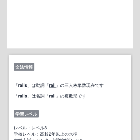
文法情報
「
rails
」は動詞「
rail
」の三人称単数現在です
「
rails
」は名詞「
rail
」の複数形です
学習レベル
レベル：レベル3
学校レベル：高校2年以上の水準