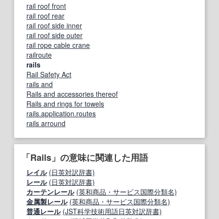
rail roof front
rail roof rear
rail roof side inner
rail roof side outer
rail rope cable crane
railroute
rails
Rail Safety Act
rails and
Rails and accessories thereof
Rails and rings for towels
rails.application.routes
rails arround
「Rails」の意味に関連した用語
レイル
(日英対訳辞書)
レール
(日英対訳辞書)
カーテンレール
(英和商品・サービス国際分類名)
金属製レール
(英和商品・サービス国際分類名)
普通レール
(JST科学技術用語日英対訳辞書)