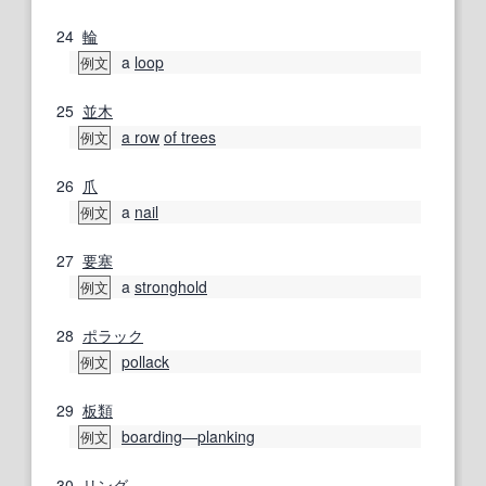
24
輪
a
loop
例文
25
並木
a row
of trees
例文
26
爪
a
nail
例文
27
要塞
a
stronghold
例文
28
ポラック
pollack
例文
29
板類
boarding
―
planking
例文
30
リング