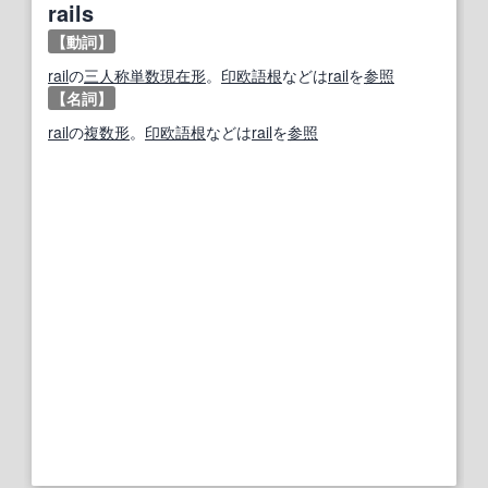
rails
【動詞】
rail
の
三人称単数
現在形
。
印欧語
根
などは
rail
を
参照
【名詞】
rail
の
複数形
。
印欧語
根
などは
rail
を
参照