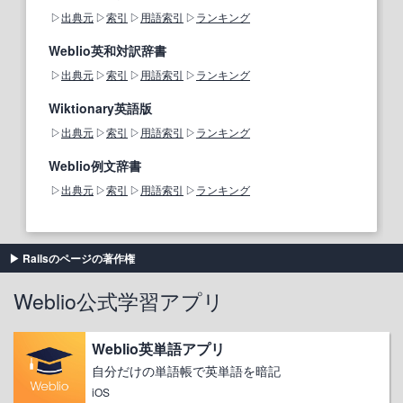
出典元
索引
用語索引
ランキング
Weblio英和対訳辞書
出典元
索引
用語索引
ランキング
Wiktionary英語版
出典元
索引
用語索引
ランキング
Weblio例文辞書
出典元
索引
用語索引
ランキング
Railsのページの著作権
Weblio公式学習アプリ
Weblio英単語アプリ
自分だけの単語帳で英単語を暗記
iOS