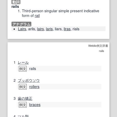
動詞
rails
Third-person singular simple present indicative
form of
rail
アナグラム
Lairs
,
arils
,
lairs
,
laris
,
liars
,
liras
,
rials
Weblio例文辞書
rails
1
レール
rails
例文
2
ブッポウソウ
rollers
例文
3
歯の
矯正
braces
例文
4
ツル
類