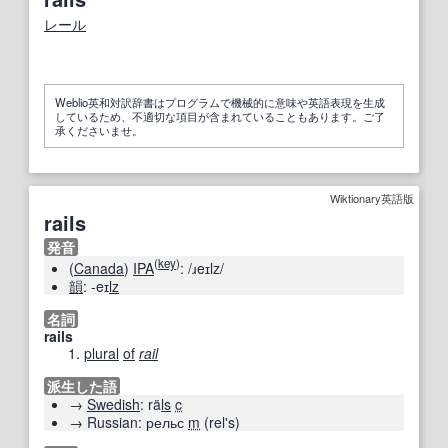
レール
Weblio英和対訳辞書はプログラムで機械的に意味や英語表現を生成
しているため、不適切な項目が含まれていることもあります。ご了
承くださいませ。
Wiktionary英語版
rails
発音
(
key
)
(
Canada
)
IPA
:
/ɹeɪlz/
韻
: -eɪ
lz
名詞
rails
plural
of
rail
派生した語
→
Swedish
:
rä
ls
c
→
Russian:
рельс
m
(
relʹs
)