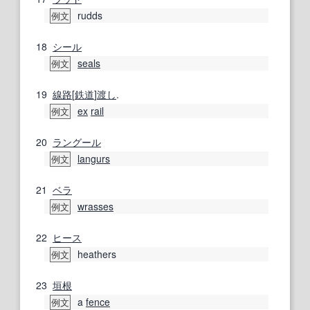
rudds
例文
18
シール
seals
例文
19
線路
[
鉄道
]
渡し
.
ex
rail
例文
20
ラングール
langurs
例文
21
ベラ
wrasses
例文
22
ヒース
heathers
例文
23
垣根
a
fence
例文