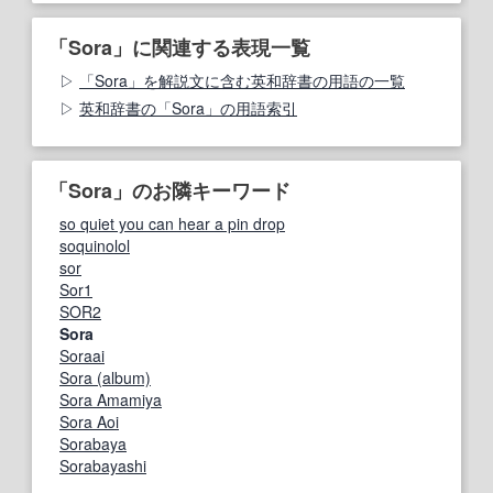
「Sora」に関連する表現一覧
「Sora」を解説文に含む英和辞書の用語の一覧
英和辞書の「Sora」の用語索引
「Sora」のお隣キーワード
so quiet you can hear a pin drop
soquinolol
sor
Sor1
SOR2
Sora
Soraai
Sora (album)
Sora Amamiya
Sora Aoi
Sorabaya
Sorabayashi