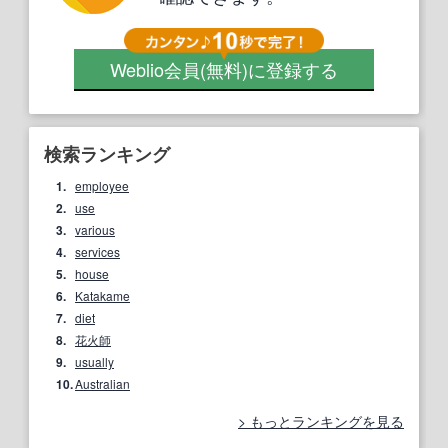
Weblio会員
(無料)
に登録する
検索ランキング
1.
employee
2.
use
3.
various
4.
services
5.
house
6.
Katakame
7.
diet
8.
花火師
9.
usually
10.
Australian
もっとランキングを見る