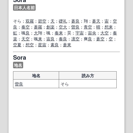
日本人名前
そら；
双
羅
；
碧空
；
天
；
礎
礼
；
蒼
良
；翔；
蒼天
；
宙
；
空
良
；
奏
空
；
蒼
羅
；
創
楽
；
空
大
；
曽
良
；
青空
；
晴
；
想
来
；
虹
；颯
良
；
大
翔；颯；
奏
来
；昊；
宇宙
；
宙
央
；
大空
；
奏
楽
；
天空
；颯
来
；
宙
良
；
奏
良
；
凛
空
；爽
良
；
蒼空
；
空
；
空
夏
；
想
空
；
星
宙
；
素
良
；
蒼
來
Sora
地名
地名
読み方
曽
良
そら