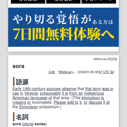
Wiktionary英語版
sora
出典
:『
Wiktionary
』 (2026/01/26 08:
57
UTC
版
)
語源
Early 19th-century
sources
observe
that
this term
was in
use
in
Virginia
;
presumably
it is
from an
Indigenous
American language
of
that area.
(This
etymology
is
missing
or
incomplete.
Please
add to
it
,
or
discuss
it
at
the
Etymology
scriptorium.)
名詞
sora
(
plural
soras
)