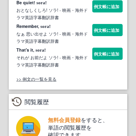
Be quiet!
!
sora
例文帳に追加
おとなしくしろ! ソラ!
- 映画・海外ド
ラマ英語字幕翻訳辞書
Remember,
!
sora
例文帳に追加
なぁ 思い出せよ ソラ!
- 映画・海外ド
ラマ英語字幕翻訳辞書
That's it,
!
sora
例文帳に追加
それが お前だよ ソラ!
- 映画・海外ド
ラマ英語字幕翻訳辞書
>> 例文の一覧を見る
閲覧履歴
をすると、
無料会員登録
単語の閲覧履歴を
確認できます。