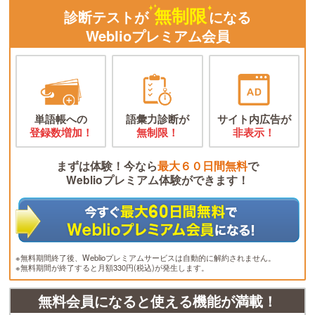
無制限
診断テストが
になる
Weblioプレミアム会員
単語帳への
語彙力診断が
サイト内広告が
登録数増加！
無制限！
非表示！
まずは体験！今なら
最大６０日間無料
で
Weblioプレミアム体験ができます！
※無料期間終了後、Weblioプレミアムサービスは自動的に解約されません。
※無料期間が終了すると月額330円(税込)が発生します。
無料会員になると使える機能が満載！