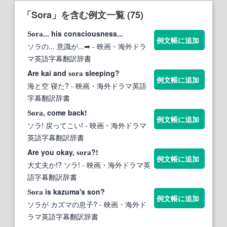
「Sora」を含む例文一覧 (75)
... his consciousness...
Sora
例文帳に追加
ソラの... 意識が...➡
- 映画・海外ドラ
マ英語字幕翻訳辞書
Are kai and
sleeping?
sora
例文帳に追加
海と空 寝た?
- 映画・海外ドラマ英語
字幕翻訳辞書
, come back!
Sora
例文帳に追加
ソラ! 戻ってこい!
- 映画・海外ドラマ
英語字幕翻訳辞書
Are you okay,
?!
sora
例文帳に追加
大丈夫か!? ソラ!
- 映画・海外ドラマ英
語字幕翻訳辞書
is kazuma's son?
Sora
例文帳に追加
ソラが カズマの息子?
- 映画・海外ド
ラマ英語字幕翻訳辞書