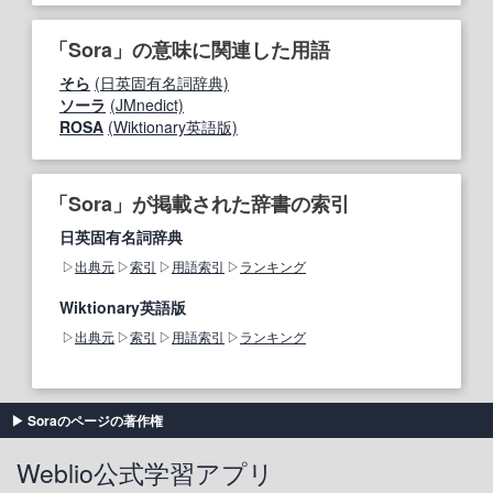
「Sora」の意味に関連した用語
そら
(日英固有名詞辞典)
ソーラ
(JMnedict)
ROSA
(Wiktionary英語版)
「Sora」が掲載された辞書の索引
日英固有名詞辞典
出典元
索引
用語索引
ランキング
Wiktionary英語版
出典元
索引
用語索引
ランキング
Soraのページの著作権
Weblio公式学習アプリ