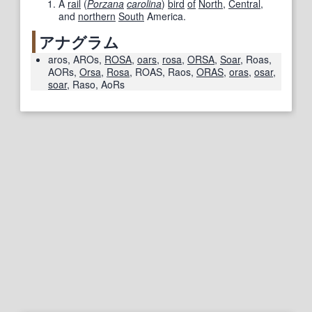
A
rail
(
Porzana
carolina
)
bird
of
North
,
Central
,
and
northern
South
America.
アナグラム
aros
,
AROs
,
ROSA
,
oars
,
rosa
,
ORSA
,
Soar
,
Roas
,
AORs
,
Orsa
,
Rosa
,
ROAS
,
Raos
,
ORAS
,
oras
,
osar
,
soar
,
Raso
,
AoRs