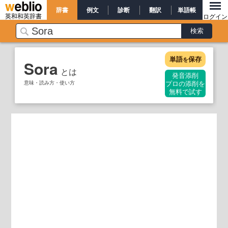
辞書
例文
診断
翻訳
単語帳
英和和英辞書
ログイン
単語
保存
を
Sora
とは
発音添削
意味・読み方・使い方
プロの添削を
無料で試す