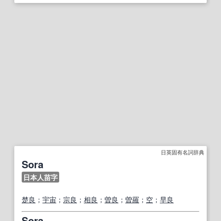
日英固有名詞辞典
Sora
日本人苗字
楚
良
；
宇宙
；
宗
良
；
相良
；
曽
良
；
曽
羅
；
空
；
早良
Sora