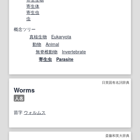
寄生体
寄生虫
虫
概念ツリー
真核生物
Eukaryota
動物
Animal
無脊椎動物
Invertebrate
寄生虫
Parasite
日英固有名詞辞典
Worms
人名
苗字
ウォルムス
斎藤和英大辞典