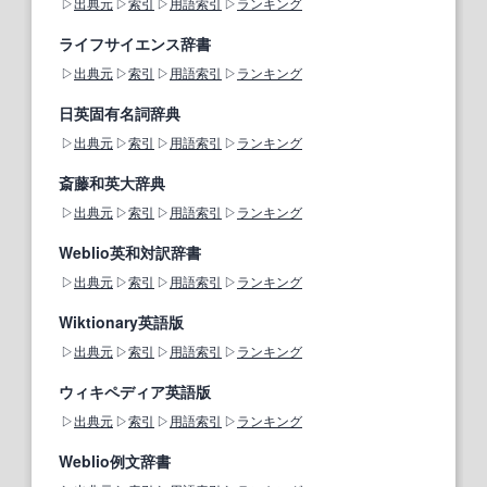
出典元
索引
用語索引
ランキング
ライフサイエンス辞書
出典元
索引
用語索引
ランキング
日英固有名詞辞典
出典元
索引
用語索引
ランキング
斎藤和英大辞典
出典元
索引
用語索引
ランキング
Weblio英和対訳辞書
出典元
索引
用語索引
ランキング
Wiktionary英語版
出典元
索引
用語索引
ランキング
ウィキペディア英語版
出典元
索引
用語索引
ランキング
Weblio例文辞書