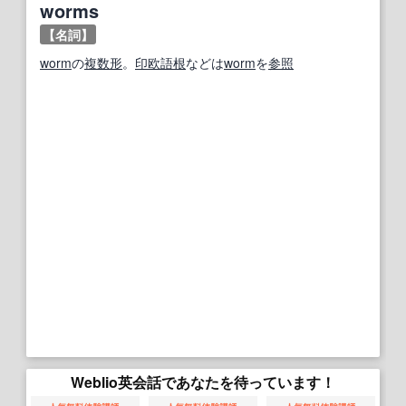
worms
【名詞】
worm
の
複数形
。
印欧語
根
などは
worm
を
参照
Weblio英会話であなたを待っています！