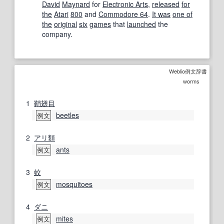
David
Maynard
for
Electronic Arts
,
released
for
the
Atari
800
and
Commodore 64
.
It was
one of
the
original
six
games
that
launched
the
company.
Weblio例文辞書
worms
1
鞘翅目
beetles
例文
2
アリ
類
ants
例文
3
蚊
mosquitoes
例文
4
ダニ
mites
例文