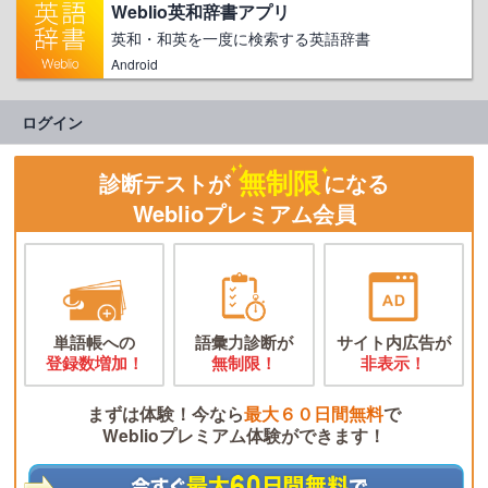
Weblio英和辞書アプリ
英和・和英を一度に検索する英語辞書
Android
ログイン
無制限
診断テストが
になる
Weblioプレミアム会員
単語帳への
語彙力診断が
サイト内広告が
登録数増加！
無制限！
非表示！
まずは体験！今なら
最大６０日間無料
で
Weblioプレミアム体験ができます！