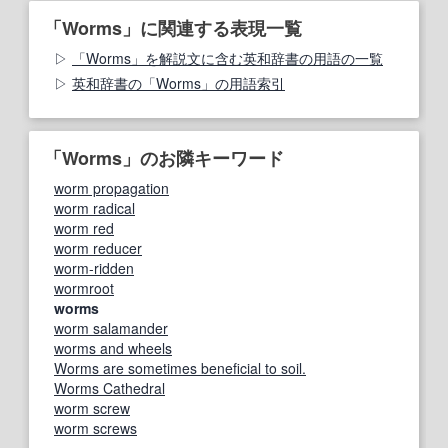
「Worms」に関連する表現一覧
「Worms」を解説文に含む英和辞書の用語の一覧
英和辞書の「Worms」の用語索引
「Worms」のお隣キーワード
worm propagation
worm radical
worm red
worm reducer
worm-ridden
wormroot
worms
worm salamander
worms and wheels
Worms are sometimes beneficial to soil.
Worms Cathedral
worm screw
worm screws