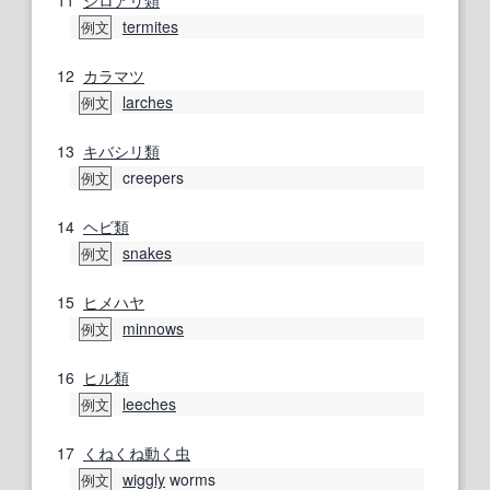
11
シロアリ
類
termites
例文
12
カラマツ
larches
例文
13
キバシリ
類
creepers
例文
14
ヘビ類
snakes
例文
15
ヒメハヤ
minnows
例文
16
ヒル類
leeches
例文
17
くねくね
動く
虫
wiggly
worms
例文