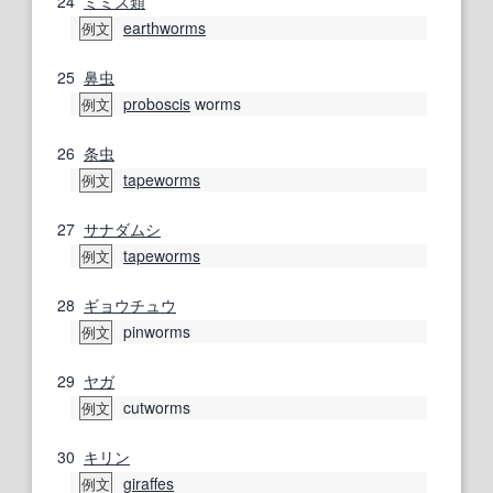
24
ミミズ類
earthworms
例文
25
鼻
虫
proboscis
worms
例文
26
条虫
tapeworms
例文
27
サナダムシ
tapeworms
例文
28
ギョウチュウ
pinworms
例文
29
ヤガ
cutworms
例文
30
キリン
giraffes
例文