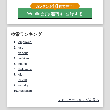
Weblio会員
(無料)
に登録する
検索ランキング
1.
employee
2.
use
3.
various
4.
services
5.
house
6.
Katakame
7.
diet
8.
花火師
9.
usually
10.
Australian
もっとランキングを見る