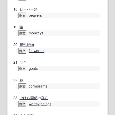
18
ビーバー
類
beavers
例文
19
猿
monkeys
例文
20
扁形動物
flatworms
例文
21
ヤギ
goats
例文
22
鵜
cormorants
例文
23
虫けら
同然
の
存在
wormy
beings
例文