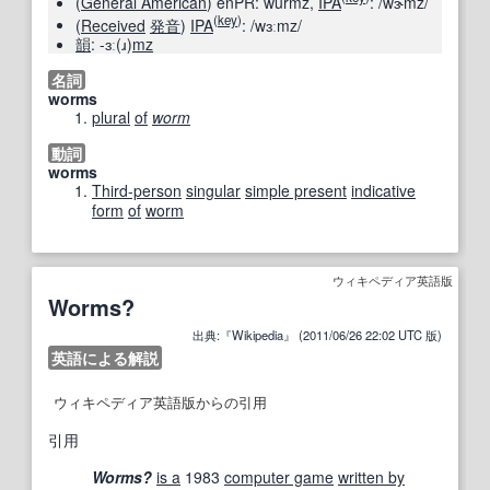
(
General American
)
enPR:
wûrmz
,
IPA
:
/wɝmz/
(
key
)
(
Received
発音
)
IPA
:
/wɜːmz/
韻
: -ɜː(ɹ)
mz
名詞
worms
plural
of
worm
動詞
worms
Third-person
singular
simple present
indicative
form
of
worm
ウィキペディア英語版
Worms?
出典:『Wikipedia』 (2011/06/26 22:02 UTC 版)
英語による解説
ウィキペディア英語版からの引用
引用
Worms?
is a
1983
computer game
written by