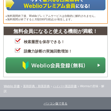
※無料期間終了後、Weblioプレミアムサービスは自動的に解約されません。
※無料期間が終了すると月額330円(税込)が発生します。
無料会員になると使える機能が満載！
検索履歴を保存できる！
語彙力診断の実施回数増加！
Weblio 辞書
>
英和辞典・和英辞典
>
ハイパー英語辞書
>
Worms
の意味・解
説
パソコン版で見る