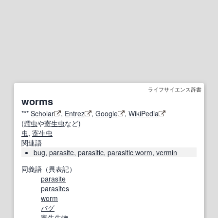
ライフサイエンス辞書
worms
***
Scholar
,
Entrez
,
Google
,
WikiPedia
(
蠕虫
や
寄生虫
など)
虫
,
寄生虫
関連語
bug
,
parasite
,
parasitic
,
parasitic worm
,
vermin
同義語（異表記）
parasite
parasites
worm
バグ
寄生生物