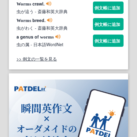
crawl.
Worms
例文帳に追加
虫が這う
- 斎藤和英大辞典
breed.
Worms
例文帳に追加
虫がわく
- 斎藤和英大辞典
a genus of
worms
例文帳に追加
虫の属
- 日本語WordNet
>> 例文の一覧を見る