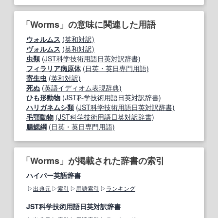
「Worms」の意味に関連した用語
ウォルムス
(英和対訳)
ヴォルムス
(英和対訳)
虫類
(JST科学技術用語日英対訳辞書)
フィラリア病原体
(日英・英日専門用語)
寄生虫
(英和対訳)
死ぬ
(英語イディオム表現辞典)
ひも形動物
(JST科学技術用語日英対訳辞書)
ハリガネムシ類
(JST科学技術用語日英対訳辞書)
毛顎動物
(JST科学技術用語日英対訳辞書)
腸鰓綱
(日英・英日専門用語)
「Worms」が掲載された辞書の索引
ハイパー英語辞書
出典元
索引
用語索引
ランキング
JST科学技術用語日英対訳辞書