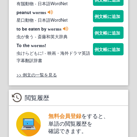
有鬚動物
- 日本語WordNet
peanut
worms
例文帳に追加
星口動物
- 日本語WordNet
to be eaten by
worms
例文帳に追加
虫が食う
- 斎藤和英大辞典
To the
!
worms
例文帳に追加
虫けらどもに!
- 映画・海外ドラマ英語
字幕翻訳辞書
>> 例文の一覧を見る
閲覧履歴
をすると、
無料会員登録
単語の閲覧履歴を
確認できます。