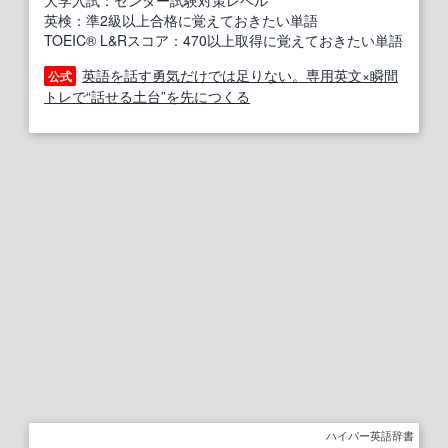
大学入試：センター試験対策レベル
英検：準2級以上合格に覚えておきたい単語
TOEIC® L&Rスコア：470以上取得に覚えておきたい単語
英語を話す勇気だけでは足りない。専用英文×瞬間
公式
トレで“話せる土台”を先につくる
ハイパー英語辞書