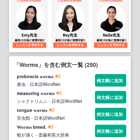
「Worms」を含む例文一覧 (250)
proboscis
worms
例文帳に追加
鼻虫
- 日本語WordNet
measuring
worms
例文帳に追加
シャクトリムシ
- 日本語WordNet
tongue
worms
例文帳に追加
舌虫類
- 日本語WordNet
breed.
Worms
例文帳に追加
蛆が涌く
- 斎藤和英大辞典