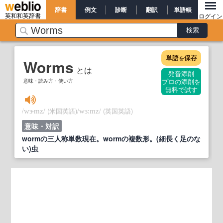
辞書
例文
診断
翻訳
単語帳
英和和英辞書
ログイン
単語
保存
を
Worms
とは
発音添削
意味・読み方・使い方
プロの添削を
無料で試す
/
/
(米国英語)
/
/
(英国英語)
wɝmz
wɜ:mz
意味・対訳
wormの三人称単数現在。wormの複数形。(細長く足のな
い)虫