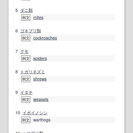
5
ダニ類
mites
例文
6
ゴキブリ類
cockroaches
例文
7
クモ
spiders
例文
8
トガリネズミ
shrews
例文
9
イタチ
weasels
例文
10
イボイノシシ
warthogs
例文