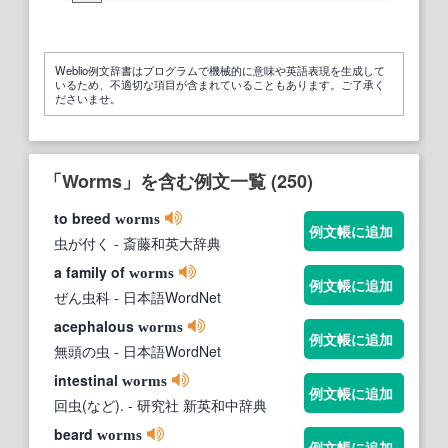
Weblio例文辞書はプログラムで機械的に意味や英語表現を生成して
いるため、不適切な項目が含まれていることもあります。ご了承く
ださいませ。
「Worms」を含む例文一覧 (250)
to breed
worms
例文帳に追加
虫が付く
- 斎藤和英大辞典
a family of
worms
例文帳に追加
ぜん虫科
- 日本語WordNet
acephalous
worms
例文帳に追加
無頭の虫
- 日本語WordNet
intestinal
worms
例文帳に追加
回虫(など).
- 研究社 新英和中辞典
beard
worms
例文帳に追加