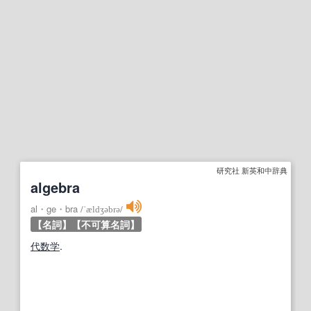
研究社 新英和中辞典
algebra
al・ge・bra
/
ˈældʒəbrə
/
【名詞】
【不可算名詞】
代数学
.