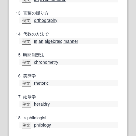
13
言葉の
綴り方
orthography
例文
14
代数の
方法で
in
an
algebraic
manner
例文
15
時間
測定法
chronometry
例文
16
美辞
学
rhetoric
例文
17
紋章学
heraldry
例文
18
＞philologist.
philology
例文