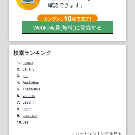
確認できます。
Weblio会員
(無料)
に登録する
検索ランキング
1.
house
2.
usually
3.
just
4.
Australian
5.
Thesaurus
6.
various
7.
used in
8.
using
9.
because
10.
use
もっとランキングを見る