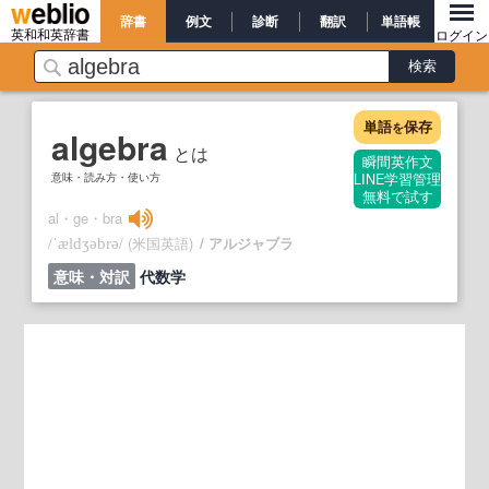
辞書
例文
診断
翻訳
単語帳
英和和英辞書
ログイン
単語
保存
を
algebra
とは
瞬間英作文
意味・読み方・使い方
LINE学習管理
無料で試す
al・ge・bra
/
/
(米国英語)
アルジャブラ
ˈældʒəbrə
意味・対訳
代数学