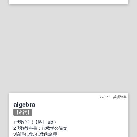
ハイパー英語辞書
algebra
【名詞】
1
代数
(
学
)(【
略
】
alg.
)
2
代数
教科書
；
代数学
の
論文
3
論理代数
,
代数的
論理