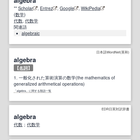
algebra
**
Scholar
,
Entrez
,
Google
,
WikiPedia
(
数学
)
代数
,
代数学
関連語
algebraic
日本語WordNet(英和)
algebra
【
名詞
】
1.
一般化された算術演算の数学(the mathematics of
generalized arithmetical operations)
「algebra」に関する類語一覧
EDR日英対訳辞書
algebra
代数
；
代数学