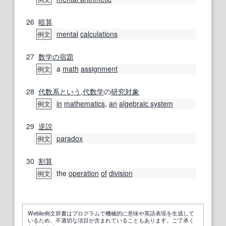
26
暗算
mental
calculations
例文
27
数学の
宿題
a
math
assignment
例文
28
代数系
という
,
代数学
の
研究対象
in
mathematics
,
an
algebraic system
例文
29
逆説
paradox
例文
30
割算
the
operation
of
division
例文
Weblio例文辞書はプログラムで機械的に意味や英語表現を生成して
いるため、不適切な項目が含まれていることもあります。ご了承く