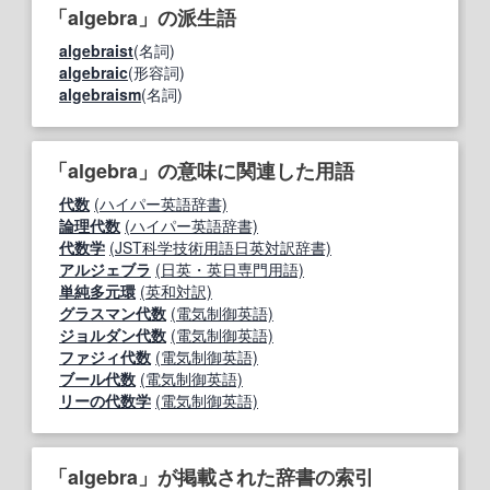
「algebra」の派生語
algebraist
(名詞)
algebraic
(形容詞)
algebraism
(名詞)
「algebra」の意味に関連した用語
代数
(ハイパー英語辞書)
論理代数
(ハイパー英語辞書)
代数学
(JST科学技術用語日英対訳辞書)
アルジェブラ
(日英・英日専門用語)
単純多元環
(英和対訳)
グラスマン代数
(電気制御英語)
ジョルダン代数
(電気制御英語)
ファジィ代数
(電気制御英語)
ブール代数
(電気制御英語)
リーの代数学
(電気制御英語)
「algebra」が掲載された辞書の索引