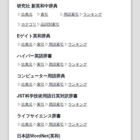
研究社 新英和中辞典
出典元
索引
用語索引
ランキング
カテゴリ
品詞別索引
Eゲイト英和辞典
出典元
索引
用語索引
ランキング
ハイパー英語辞書
出典元
索引
用語索引
ランキング
コンピューター用語辞典
出典元
索引
用語索引
ランキング
JST科学技術用語日英対訳辞書
出典元
索引
用語索引
ランキング
ライフサイエンス辞書
出典元
索引
用語索引
ランキング
日本語WordNet(英和)