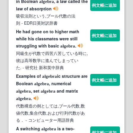
in Boolean
, a law called the
algebra
例文帳に追加
law of absorption
吸収法則という,ブール代数の法
則
- EDR日英対訳辞書
He had gone on to higher math
例文帳に追加
while his classmates were still
struggling with basic
.
algebra
同級生が代数で四苦八苦している時に,
彼は高等数学に進んでしまってい
た.
- 研究社 新和英中辞典
Examples of
ic structure are
algebra
例文帳に追加
Boolean
, numerical
algebra
, set
and matrix
algebra
algebra
.
algebra
代数構造の例としては,ブール代数,数
値代数,集合代数,および行列代数があ
る．
- コンピューター用語辞典
A switching
is a two-
algebra
例文帳に追加