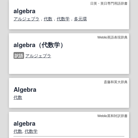
日英・英日専門用語辞書
algebra
アルジェブラ
，
代数
，
代数学
，
多元
環
Weblio英語表現辞典
algebra（代数学）
訳語
アルジェブラ
斎藤和英大辞典
Algebra
代数
Weblio英和対訳辞書
algebra
代数
,
代数学