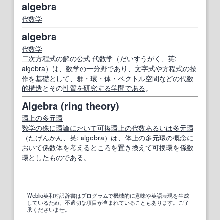
algebra
代数学
algebra
代数学
二次方程式
の
解
の
公式
代数学
（
だいすうがく
、
英
:
algebra）は、
数学の
一分
野
であり
、
文字式
や
方程式
の
操
作
を
基礎
として
、
群・環
・
体
・
ベクトル空間
などの
代数
的構造
とその
性質
を研究する
学問
である
。
Algebra (ring theory)
環
上の
多元
環
数学の
殊に
環
論
において
可換環
上の
代数
あるいは
多元
環
（
たげん
かん、
英
: algebra）は、
体
上の
多元
環
の
概念
に
おいて
係数
体
を考えると
ころを
置き換え
て
可換環
を
係数
環
と
したもの
である
。
Weblio英和対訳辞書はプログラムで機械的に意味や英語表現を生成
しているため、不適切な項目が含まれていることもあります。ご了
承くださいませ。