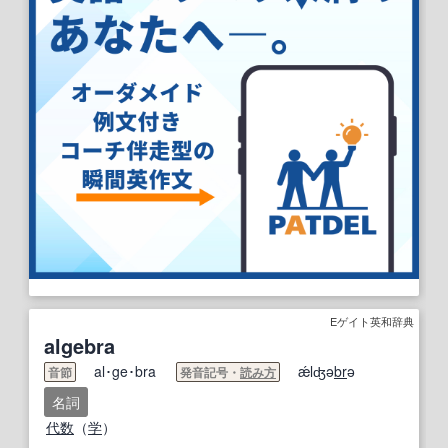
Eゲイト英和辞典
algebra
al･ge･bra
ǽlʤə
br
ə
音節
発音記号・
読み方
名詞
代数
（
学
）