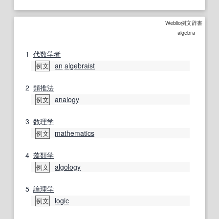
Weblio例文辞書
algebra
1
代数学
者
an
algebraist
例文
2
類推
法
analogy
例文
3
数理
学
mathematics
例文
4
藻類学
algology
例文
5
論理学
logic
例文