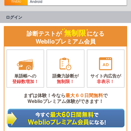
Android
ログイン
無制限
診断テストが
になる
Weblioプレミアム会員
単語帳への
語彙力診断が
サイト内広告が
登録数増加！
無制限！
非表示！
まずは体験！今なら
最大６０日間無料
で
Weblioプレミアム体験ができます！