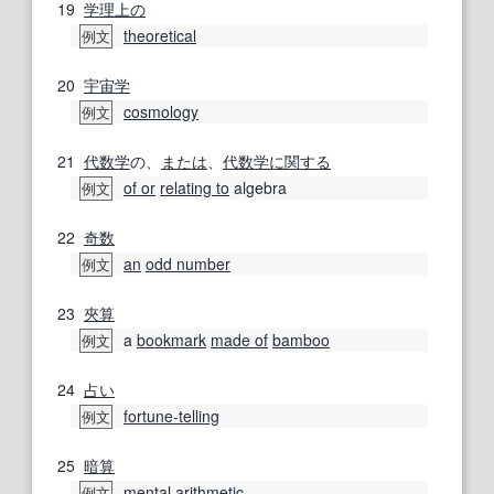
19
学理
上の
theoretical
例文
20
宇宙学
cosmology
例文
21
代数学
の、
または
、
代数学
に関する
of or
relating to
algebra
例文
22
奇数
an
odd number
例文
23
夾算
a
bookmark
made of
bamboo
例文
24
占い
fortune-telling
例文
25
暗算
mental arithmetic
例文