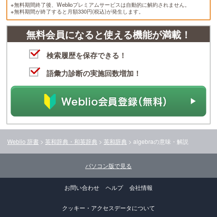
※無料期間終了後、Weblioプレミアムサービスは自動的に解約されません。
※無料期間が終了すると月額330円(税込)が発生します。
無料会員になると使える機能が満載！
検索履歴を保存できる！
語彙力診断の実施回数増加！
Weblio 辞書
>
英和辞典・和英辞典
>
英和辞典
>
algebra
の意味・解説
パソコン版で見る
お問い合わせ
ヘルプ
会社情報
クッキー・アクセスデータについて