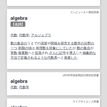
コンピューター用語辞典
algebra
【名詞】
代数
;
代数学
;
アルジェブラ
数の
集合の
うえでの
演算
や
関係
を研究する
数学の
分野の
一つ
.
初期の
頃
は,
有理数
を対象に
していた
が,
数の
集合
が
実数
,
複素数
へと
拡張
され,
さらに
記号
を
導入
した
抽象的な
方法で
定義される
ような
代数系
へと
発展した
.
JST科学技術用語日英対訳辞書
algebra
代数
;
代数学
ライフサイエンス辞書