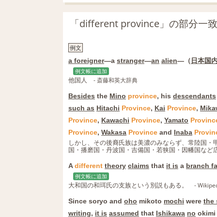
「different province」の
例文
a foreigner
―a
stranger
―
an
alien
―（
日本国
例文帳に追加
他国人
- 斎藤和英大辞典
Besides
the
Mino
province
, his
descendants
such as
Hitachi
Province
,
Kai
Province
,
Mika
Province
,
Kawachi
Province
,
Yamato
Provinc
Province
,
Wakasa
Province
and
Inaba
Provin
しかし、その後裔氏族は美濃のみならず、常陸国・
国・播磨国・丹波国・吉備国・若狭国・因幡国など
A
different
theory
claims
that
it is
a
branch f
例文帳に追加
大和国の和珥氏の支族という別説もある。
- Wik
Since soryo and
oho
mikoto
mochi
were
the
writing
,
it is
assumed
that
Ishikawa
no
okim