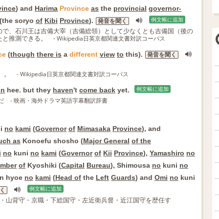
vince
) and
Harima
Province
as
the
provincial
governor-
(the soryo
of
Kibi
Province
).
例文帳に追加
発音を聞く
ので、石川王は吉備大宰（吉備総領）として少なくとも吉備国（後の
たと推測できる。
- Wikipedia日英京都関連文書対訳コーパス
ce
(
though
there is
a
different
view
to
this).
発音を聞く
）。
- Wikipedia日英京都関連文書対訳コーパス
un
hee. but they
haven
't
come back
yet.
例文帳に追加
だ
- 映画・海外ドラマ英語字幕翻訳辞書
i
no
kami
(
Governor
of
Mimasaka
Province
), and
uch as
Konoefu shosho (
Major General
of the
i
no
kuni
no
kami
(
Governor
of
Kii
Province
),
Yamashiro
no
mber
of
Kyoshiki (
Capital
Bureau
), Shimousa
no
kuni
no
on hyoe
no
kami
(
Head of
the
Left
Guards
) and
Omi
no
kuni
例文帳に追加
く
守・山背守・京職・下総国守・左近衛兵督・近江国守を歴任す