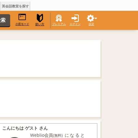
英会話教室を探す
小窓モード
プレミアム
ログイン
設定
使い方
こんにちは ゲスト さん
Weblio会員
になると
(無料)