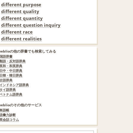
different purpose
different quality
different quantity
different question inquiry
different race
different realities
weblioの他の辞書でも検索してみる
国語辞書
類語・反対語辞典
英和・和英辞典
日中・中日辞典
日韓・韓日辞典
古語辞典
インドネシア語辞典
タイ語辞典
ベトナム語辞典
weblioのその他のサービス
単語帳
語彙力診断
英会話コラム