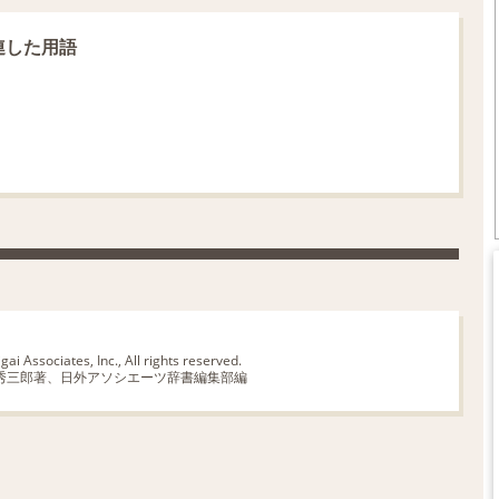
に関連した用語
ai Associates, Inc., All rights reserved.
秀三郎著、日外アソシエーツ辞書編集部編