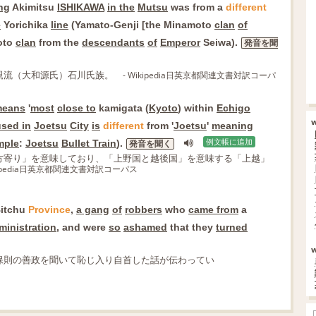
ng
Akimitsu
ISHIKAWA
in the
Mutsu
was from a
different
e
Yorichika
line
(Yamato-Genji [the Minamoto
clan
of
oto
clan
from the
descendants
of
Emperor
Seiwa).
発音を聞
親流（大和源氏）石川氏族。
- Wikipedia日英京都関連文書対訳コーパ
eans
'
most
close to
kamigata (
Kyoto
) within
Echigo
used in
Joetsu
City
is
different
from '
Joetsu
'
meaning
mple
:
Joetsu
Bullet Train
).
例文帳に追加
発音を聞く
方寄り」を意味しており、「上野国と越後国」を意味する「上越」
ikipedia日英京都関連文書対訳コーパス
itchu
Province
,
a gang
of
robbers
who
came from
a
ministration
, and were
so
ashamed
that they
turned
保則の善政を聞いて恥じ入り自首した話が伝わってい