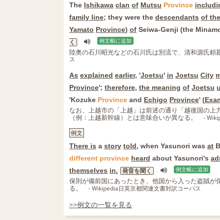
The
Ishikawa
clan
of
Mutsu
Province
includi
family line
; they were the
descendants
of th
Yamato
Province
)
of
Seiwa-Genji (the Minam
例文帳に追加
く
陸奥の石川昭光などの石川氏は別流で、清和源氏頼
ス
As
explained
earlier
, '
Joetsu
'
in
Joetsu
City
m
Province
';
therefore
,
the meaning
of
Joetsu
'Kozuke
Province
and
Echigo
Province
' (
Exa
なお、上越市の「上越」は前述の通り「越後国の上
（例：上越新幹線）とは意味合いが異なる。
- W
例文
There is
a
story
told
, when Yasunori was
at
B
different
province
heard
about Yasunori's
ad
themselves
in.
例文帳に追加
発音を聞く
保則が備前国にあったとき、他国から入った盗賊が
る。
- Wikipedia日英京都関連文書対訳コーパス
>>例文の一覧を見る