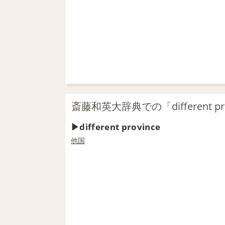
斎藤和英大辞典での「different pr
different province
他国