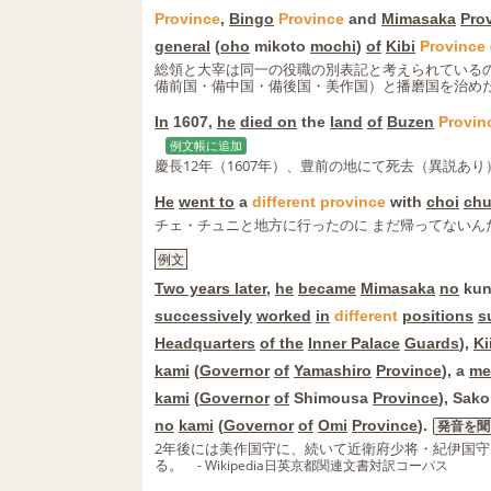
Province
,
Bingo
Province
and
Mimasaka
Pro
general
(
oho
mikoto
mochi
)
of
Kibi
Province
総領と大宰は同一の役職の別表記と考えられている
備前国・備中国・備後国・美作国）と播磨国を治め
In
1607,
he
died on
the
land
of
Buzen
Provin
例文帳に追加
慶長12年（1607年）、豊前の地にて死去（異説あり
He
went to
a
different
province
with
choi
ch
チェ・チュニと地方に行ったのに まだ帰ってないん
例文
Two years later
,
he
became
Mimasaka
no
kun
successively
worked
in
different
positions
s
Headquarters
of the
Inner Palace
Guards
),
Ki
kami
(
Governor
of
Yamashiro
Province
), a
me
kami
(
Governor
of
Shimousa
Province
), Sak
no
kami
(
Governor
of
Omi
Province
).
発音を聞
2年後には美作国守に、続いて近衛府少将・紀伊国
る。
- Wikipedia日英京都関連文書対訳コーパス