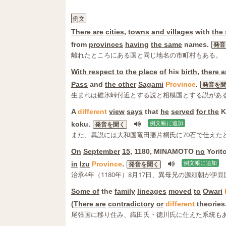
例文
There are
cities
,
towns and villages
with
the
from
provinces
having
the same
names.
発音
離れたところにある国と同じ地名の市町村もある。
With respect to
the place
of
his
birth
,
there a
Pass
and
the other
Sagami
Province
.
発音を
生まれは碓氷峠付近とする説と相模国とする説があ
A
different
view
says
that
he
served
for the
K
koku.
例文帳に追加
発音を聞く
また、異説には大和国竜田藩片桐氏に70石で仕えた
On
September
15
, 1180, MINAMOTO
no
Yorit
in
Izu
Province
.
例文帳に追加
発音を聞く
治承4年（1180年）8月17日、異母兄の源頼朝が伊
Some of
the
family
lineages
moved
to
Owari
(
There are
contradictory
or
different
theories
尾張国に移り住み、織田氏・徳川氏に仕えた系統も