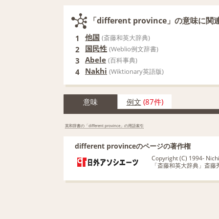
「different province」の意味
他国
1
(斎藤和英大辞典)
国民性
2
(Weblio例文辞書)
Abele
3
(百科事典)
Nakhi
4
(Wiktionary英語版)
意味
例文
(87件)
英和辞書の「different province」の用語索引
different provinceのページの著作権
Copyright (C) 1994- Nichig
「斎藤和英大辞典」斎藤