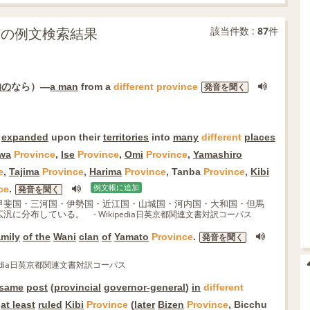
部分一致の例文検索結果
該当件数 :
87
件
内の
なら）―
a man
from a
different
province
発音を聞く
expanded
upon their
territories
into
many
different
places
wa
Province
,
Ise
Province
,
Omi
Province
,
Yamashiro
e
,
Tajima
Province
,
Harima
Province
, Tanba
Province
,
Kibi
ce
.
例文帳に追加
発音を聞く
甲斐国・三河国・伊勢国・近江国・山城国・河内国・大和国・但馬
広汎に分布している。
- Wikipedia日英京都関連文書対訳コーパス
amily
of the
Wani
clan
of
Yamato
Province
.
発音を聞く
ipedia日英京都関連文書対訳コーパス
 same
post
(
provincial
governor-general
)
in
different
i
at least
ruled
Kibi
Province
(
later
Bizen
Province
, Bicchu