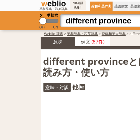
506万語
英和和英辞典
英語例文
英語
収録！
英和辞典・和英辞典
Weblio 辞書
>
英和辞典・和英辞典
>
斎藤和英大辞典
>
diffe
意味
例文
(87件)
different provinc
読み方・使い方
他国
意味・対訳