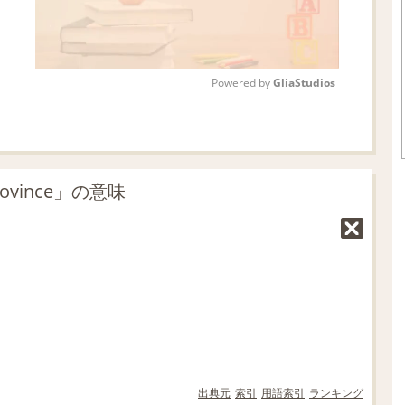
Powered by 
GliaStudios
M
u
t
ovince」の意味
e
出典元
索引
用語索引
ランキング