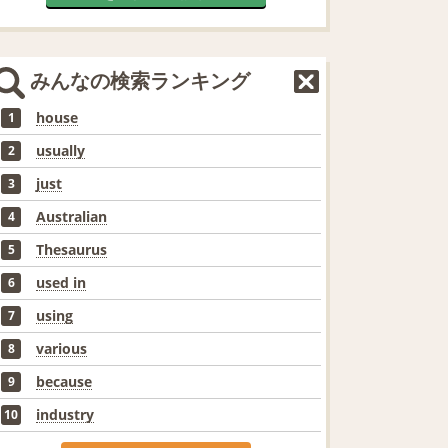
みんなの検索ランキング
house
1
usually
2
just
3
Australian
4
Thesaurus
5
used in
6
using
7
various
8
because
9
industry
10