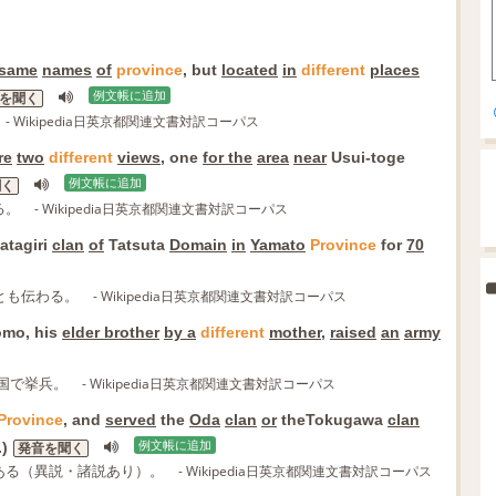
 same
names
of
province
, but
located
in
different
places
例文帳に追加
を聞く
- Wikipedia日英京都関連文書対訳コーパス
re
two
different
views
, one
for the
area
near
Usui-toge
例文帳に追加
聞く
る。
- Wikipedia日英京都関連文書対訳コーパス
atagiri
clan
of
Tatsuta
Domain
in
Yamato
Province
for
70
とも伝わる。
- Wikipedia日英京都関連文書対訳コーパス
omo, his
elder brother
by a
different
mother
,
raised
an
army
豆国で挙兵。
- Wikipedia日英京都関連文書対訳コーパス
Province
, and
served
the
Oda
clan
or
theTokugawa
clan
.)
例文帳に追加
発音を聞く
ある（異説・諸説あり）。
- Wikipedia日英京都関連文書対訳コーパス