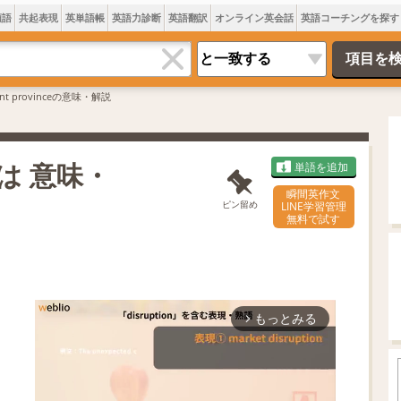
類語
共起表現
英単語帳
英語力診断
英語翻訳
オンライン英会話
英語コーチングを探す
rent provinceの意味・解説
eとは 意味・
単語を追加
瞬間英作文
ピン留め
LINE学習管理
無料で試す
もっとみる
arrow_forward_ios