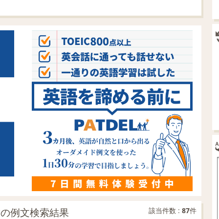
部分一致の例文検索結果
該当件数 :
87
件