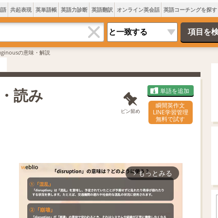
類語
共起表現
英単語帳
英語力診断
英語翻訳
オンライン英会話
英語コーチングを探す
ruginousの意味・解説
意味・読み
単語を追加
瞬間英作文
ピン留め
LINE学習管理
無料で試す
もっとみる
arrow_forward_ios