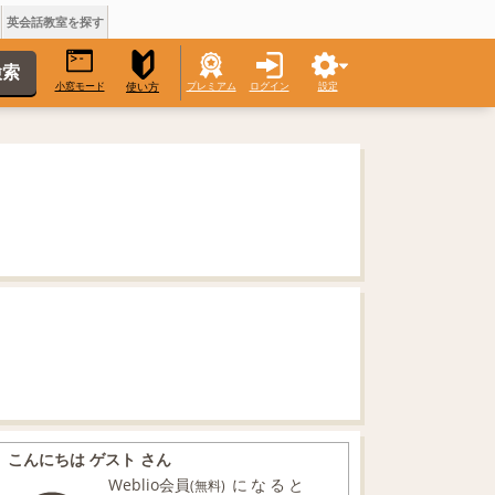
英会話教室を探す
小窓モード
プレミアム
ログイン
設定
使い方
こんにちは ゲスト さん
Weblio会員
になると
(無料)