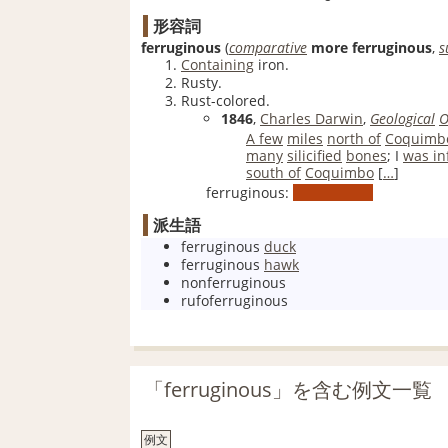
形容詞
ferruginous
(
comparative
more
ferruginous
,
s
Containing
iron.
Rusty.
Rust-colored.
1846
,
Charles Darwin
,
Geological
O
A few
miles
north of
Coquimb
many
silicified
bones
; I
was i
south of
Coquimbo
[
…
]
ferruginous:
派生語
ferruginous
duck
ferruginous
hawk
nonferruginous
rufoferruginous
「ferruginous」を含む例文一覧
例文