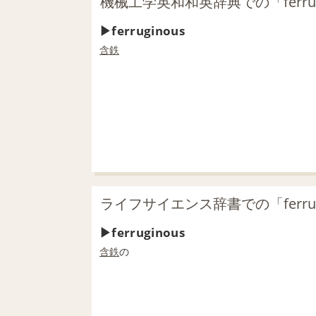
機械工学英和和英辞典での「ferrug
ferruginous
含鉄
ライフサイエンス辞書での「ferrug
ferruginous
含鉄
の