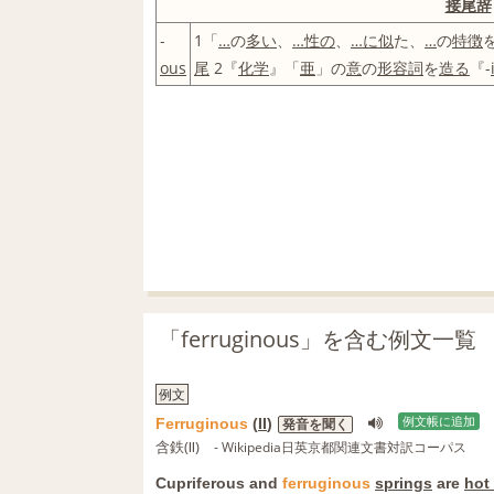
接尾辞
-
1「
…
の
多い
、
…
性の
、
…に
似
た、
…
の
特徴
ous
尾
2『
化学
』「
亜
」の
意
の
形容詞
を
造る
『-
「ferruginous」を含む例文一覧
例文
Ferruginous
(
II
)
例文帳に追加
発音を聞く
含鉄(Ⅱ)
- Wikipedia日英京都関連文書対訳コーパス
Cupriferous and
ferruginous
springs
are
hot