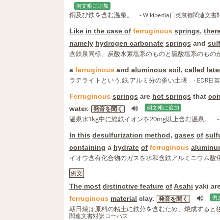
例文帳に追加
銅及び鉄を含む温泉。
- Wikipedia日英京都関連
Like
in the case of
ferruginous
springs
,
ther
namely
hydrogen carbonate
springs
and
sul
含鉄泉同様、炭酸水素塩系のものと硫酸塩系のもの
a
ferruginous
and
aluminous
soil
,
called
late
ラテライトという,鉄,アルミ分の多い土壌
- EDR
Ferruginous
springs
are
hot springs
that
con
water.
例文帳に追加
発音を聞く
温泉水1kg中に総鉄イオンを20mg以上含む温泉。
In this
desulfurization
method
,
gases
of
sulf
containing
a
hydrate
of
ferruginous
aluminu
イオウ含有化合物のガスを水和含鉄アルミニウム酸
例文
The most
distinctive feature
of
Asahi
yaki are
ferruginous
material
clay.
例
発音を聞く
朝日焼は原料の粘土に鉄分を含むため、焼成すると
関連文書対訳コーパス