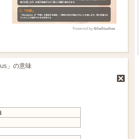
Powered by 
GliaStudios
M
u
t
ous」の意味
e
根