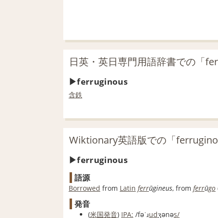
日英・英日専門用語辞書での「ferr
ferruginous
含鉄
Wiktionary英語版での「ferrugi
ferruginous
語源
Borrowed
from
Latin
ferr
ūgineus
, from
ferr
ū
go
発音
(
米国
発音
)
IPA:
/fəˈɹ
ud
ʒənə
s/