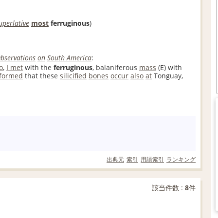
uperlative
most
ferruginous
)
bservations
on
South America
:
o
,
I met
with the
ferruginous
, balaniferous
mass
(E) with
nformed
that these
silicified
bones
occur
also
at
Tonguay,
出典元
索引
用語索引
ランキング
該当件数 :
8
件