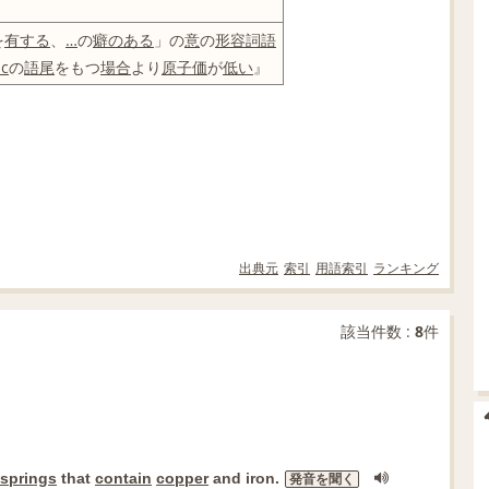
を
有する
、
…
の
癖のある
」の
意
の
形容詞
語
ic
の
語尾
をもつ
場合
より
原子価
が
低い
』
出典元
索引
用語索引
ランキング
該当件数 :
8
件
 springs
that
contain
copper
and iron.
発音を聞く