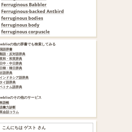
Ferruginous Babbler
Ferruginous-backed Antbird
ferruginous bodies
ferruginous body
ferruginous corpuscle
weblioの他の辞書でも検索してみる
国語辞書
類語・反対語辞典
英和・和英辞典
日中・中日辞典
日韓・韓日辞典
古語辞典
インドネシア語辞典
タイ語辞典
ベトナム語辞典
weblioのその他のサービス
単語帳
語彙力診断
英会話コラム
こんにちは ゲスト さん