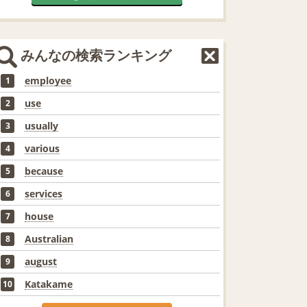
みんなの検索ランキング
employee
1
use
2
usually
3
various
4
because
5
services
6
house
7
Australian
8
august
9
Katakame
10