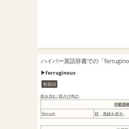
ハイパー英語辞書での「ferrugin
ferruginous
形容詞
鉄
を含む
,
鉄さび
色の
印欧語
ferrum
鉄
，
真鍮
を表す
｡