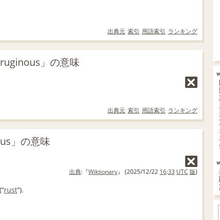
出典元
索引
用語索引
ランキング
uginous」の意味
出典元
索引
用語索引
ランキング
nous」の意味
出典
:『
Wiktionary
』 (2025/12/22
16
:
33
UTC
版
)
(
“
rust
”
)
.