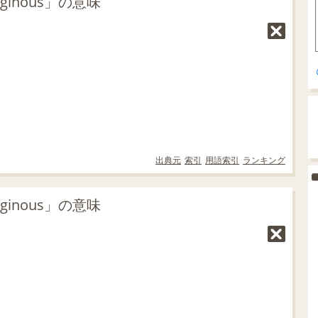
inous」の意味
出典元
索引
用語索引
ランキング
inous」の意味