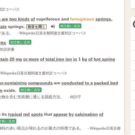
文書対訳コーパス
e are
two kinds
of
cupriferous and
ferruginous
springs
,
fate
springs.
例文帳に追加
発音を聞く
がある。
- Wikipedia日英京都関連文書対訳コーパス
rite
例文帳に追加
日英対訳辞書
tain
20
mg
or more
of
total iron
ion
in
1
kg
of
hot spring
- Wikipedia日英京都関連文書対訳コーパス
ur-containing
compounds
are
conducted
to a
packed bed
m
oxide.
例文帳に追加
化物を含む充填層に通じる脱硫方法。
- 特許庁
 its
typical
red
spots
that
appear
by
calcination
of
文帳に追加
独特の赤い斑点が現れるのが最大の特徴である。
- Wikipedia日英京都