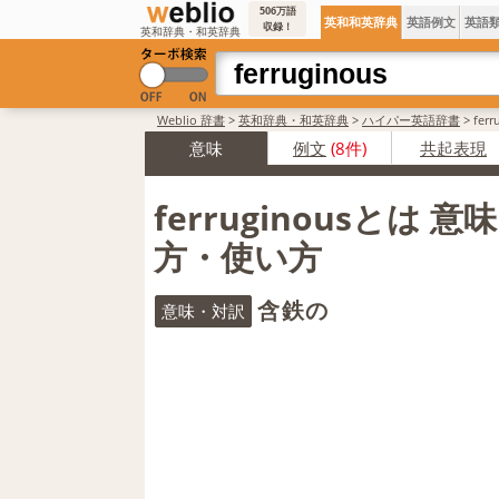
506万語
英和和英辞典
英語例文
英語
収録！
英和辞典・和英辞典
Weblio 辞書
>
英和辞典・和英辞典
>
ハイパー英語辞書
>
fer
意味
例文
(8件)
共起表現
ferruginousとは 
方・使い方
含鉄の
意味・対訳