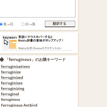
英→日
日→英
「ferruginous」のお隣キーワード
ferruginizations
ferruginize
ferruginized
ferruginizes
ferruginizing
ferruginol
ferruginous
Ferruginous Antbird