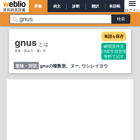
辞書
例文
診断
翻訳
単語帳
英和和英辞書
ログイン
単語
保存
を
gnus
とは
瞬間英作文
意味・読み方・使い方
LINE学習管理
無料で試す
意味・対訳
gnuの複数形。ヌー, ウシレイヨウ