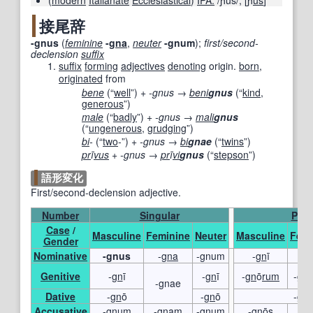
接尾辞
-gnus
(
feminine
-
gna
,
neuter
-gnum
)
;
first/second-
declension
suffix
suffix
forming
adjectives
denoting
origin.
born
,
originated
from
bene
(
“
well
”
)
+ ‎
-gnus
→ ‎
beni
gnus
(
“
kind
,
generous
”
)
male
(
“
badly
”
)
+ ‎
-gnus
→ ‎
mali
gnus
(
“
ungenerous
,
grudging
”
)
bi
-
(
“
two
-
”
)
+ ‎
-gnus
→ ‎
bi
gnae
(
“
twins
”
)
pr
ī
vus
+ ‎
-gnus
→ ‎
pr
ī
vi
gnus
(
“
stepson
”
)
語形変化
First/second-declension adjective.
Number
Singular
Plur
Case
/
Masculine
Feminine
Neuter
Masculine
Femi
Gender
Nominative
-gnus
-
gna
-gnum
-
gn
ī
-g
Genitive
-
gn
ī
-
gn
ī
-
gn
ō
rum
-
gn
-gnae
Dative
-
gn
ō
-
gn
ō
-
gn
ī
Accusative
-gnum
-gnam
-gnum
-
gn
ōs
-
g