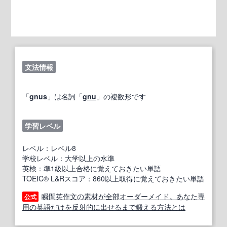
文法情報
「
gnus
」は名詞「
gnu
」の複数形です
学習レベル
レベル：レベル8
学校レベル：大学以上の水準
英検：準1級以上合格に覚えておきたい単語
TOEIC® L&Rスコア：860以上取得に覚えておきたい単語
瞬間英作文の素材が全部オーダーメイド。あなた専
公式
用の英語だけを反射的に出せるまで鍛える方法とは