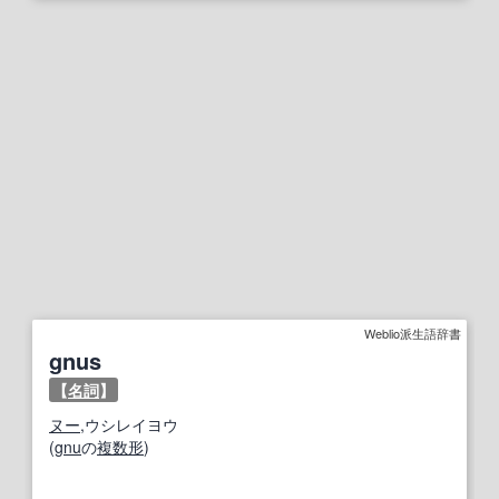
Weblio派生語辞書
gnus
【
名詞
】
ヌー
,ウシレイヨウ
(
gnu
の
複数形
)