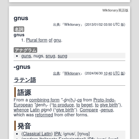
Wiktionary英語版
gnus
出典:『Wiktionary』 (2013/01/02 03:50 UTC 版)
名詞
gnus
Plural form
of
gnu
.
アナグラム
guns
, nugs,
snug
,
sung
-gnus
出典
:『
Wiktionary
』 (2024/06/30
10
:
40
UTC
版
)
ラテン語
語源
From a
combining form
*-ǵn(
h₁
)-
os
from
Proto-Indo-
European
*ǵenh₁-
(
“
to produce
,
to
beget
,
to
give birth
”
)
,
whence
Latin
gignō
(
“
give birth
”
)
.
Compare
-
genus
,
which was
reformed
from other forms.
発音
(
Classical Latin
)
IPA:
/ɡnus/
,
[ŋnʊs̠]
(
modern
Italianate
Ecclesiastical
)
IPA:
/ɲus/
,
[ɲ
us
]