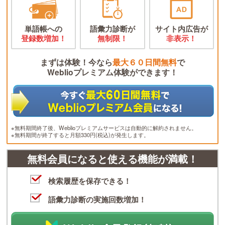
単語帳への
語彙力診断が
サイト内広告が
登録数増加！
無制限！
非表示！
まずは体験！今なら
最大６０日間無料
で
Weblioプレミアム体験ができます！
※無料期間終了後、Weblioプレミアムサービスは自動的に解約されません。
※無料期間が終了すると月額330円(税込)が発生します。
無料会員になると使える機能が満載！
検索履歴を保存できる！
語彙力診断の実施回数増加！