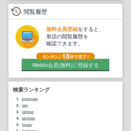
閲覧履歴
をすると、
無料会員登録
単語の閲覧履歴を
確認できます。
Weblio会員
(無料)
に登録する
検索ランキング
1.
employee
2.
use
3.
various
4.
services
5.
house
Katakame