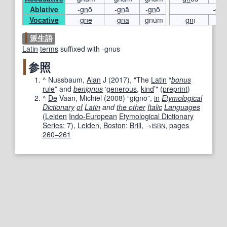
Ablative
-
gn
ō
-
gn
ā
-
gn
ō
-
gn
ī
Vocative
-
gne
-
gna
-gnum
-
gn
ī
-g
派生語
Latin
terms
suffixed with -gnus
参照
^
Nussbaum,
Alan
J (2017), "The
Latin
“
bonus
rule
” and
benignus
‘
generous
,
kind
’" (
preprint
)
^
De
Vaan, Michiel (
2008
) “gignō”,
in
Etymological
Dictionary
of
Latin
and
the other
Italic
Languages
(
Leiden
Indo-European
Etymological Dictionary
Series
; 7),
Leiden
,
Boston
:
Brill
,
,
pages
→
ISBN
260–261