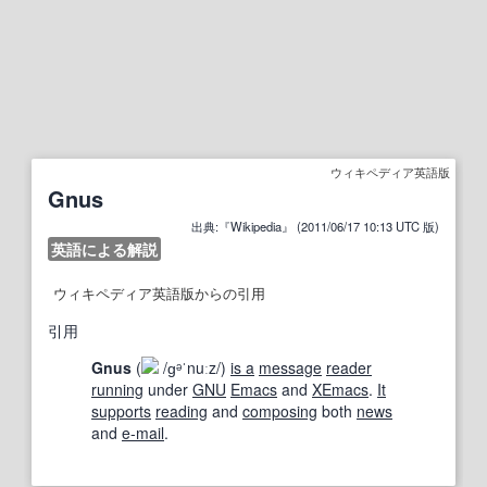
ウィキペディア英語版
Gnus
出典:『Wikipedia』 (2011/06/17 10:13 UTC 版)
英語による解説
ウィキペディア英語版からの引用
引用
Gnus
(
/
ɡ
ᵊ
ˈ
n
uː
z
/
)
is a
message
reader
running
under
GNU
Emacs
and
XEmacs
.
It
supports
reading
and
composing
both
news
and
e-mail
.