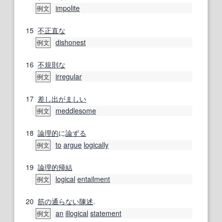
impolite
例文
15
不正直な
dishonest
例文
16
不規則な
irregular
例文
17
差し出がましい
meddlesome
例文
18
論理的
に
論ずる
to
argue
logically
例文
19
論理的帰結
logical
entailment
例文
20
筋の通らない
陳述
.
an
illogical
statement
例文