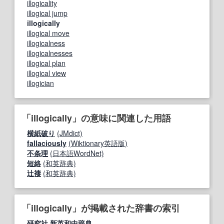
illogicality
illogical jump
illogically
illogical move
illogicalness
illogicalnesses
illogical plan
illogical view
illogician
「illogically」の意味に関連した用語
横紙破り
(JMdict)
fallaciously
(Wiktionary英語版)
不条理
(日本語WordNet)
短絡
(和英辞典)
辻褄
(和英辞典)
「illogically」が掲載された辞書の索引
研究社 新英和中辞典