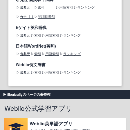
出典元
索引
用語索引
ランキング
カテゴリ
品詞別索引
Eゲイト英和辞典
出典元
索引
用語索引
ランキング
日本語WordNet(英和)
出典元
索引
用語索引
ランキング
Weblio例文辞書
出典元
索引
用語索引
ランキング
illogicallyのページの著作権
Weblio公式学習アプリ
Weblio英単語アプリ