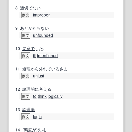
8
適切
でない
improper
例文
9
あとかたもない
unfounded
例文
10
悪意で
した.
ill
‐
intentioned
例文
11
道理
から
外れている
さま
unjust
例文
12
論理的
に
考える
to
think
logically
例文
13
論理学
logic
例文
14
(
態度
が)
失礼