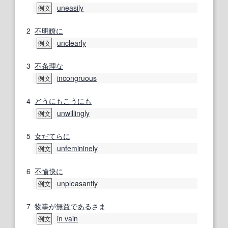
uneasily
例文
2
不明瞭に
unclearly
例文
3
不条理な
incongruous
例文
4
どうにもこうにも
unwillingly
例文
5
女だてらに
unfemininely
例文
6
不愉快に
unpleasantly
例文
7
物事
が
無益
である
さま
in vain
例文