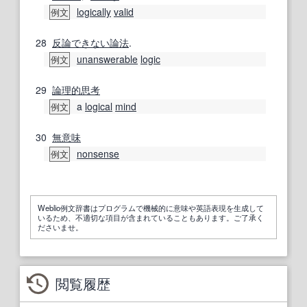
logically
valid
例文
28
反論
できない
論法
.
unanswerable
logic
例文
29
論理的思考
a
logical
mind
例文
30
無意味
nonsense
例文
Weblio例文辞書はプログラムで機械的に意味や英語表現を生成して
いるため、不適切な項目が含まれていることもあります。ご了承く
ださいませ。
閲覧履歴