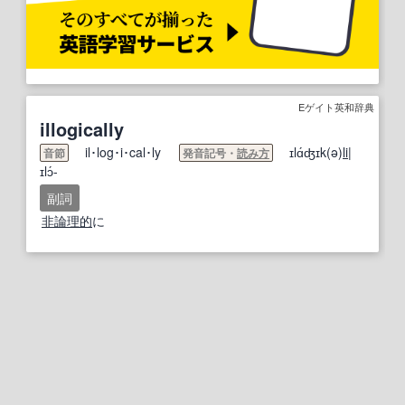
Eゲイト英和辞典
illogically
il･log･i･cal･ly
ɪlɑ́ʤɪk(ə)
li
|
音節
発音記号・
読み方
ɪlɔ́-
副詞
非論理的
に