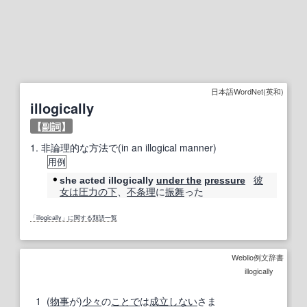
日本語WordNet(英和)
illogically
【
副詞
】
1.
非論理的な方法で(in an illogical manner)
用例
彼
she acted illogically
under the
pressure
女は
圧力
の下
、
不条理
に
振舞
った
「illogically」に関する類語一覧
Weblio例文辞書
illogically
1
(
物事
が)
少々
の
ことで
は
成立しない
さま