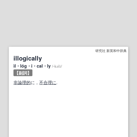
研究社 新英和中辞典
illogically
ìl・lóg・i・cal・ly
/
‐kəli
/
【副詞】
非論理的
に，
不合理に
.