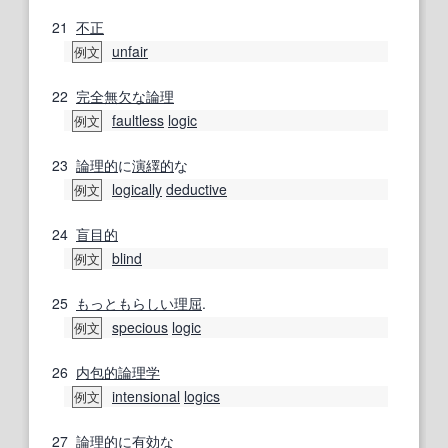
21
不正
unfair
例文
22
完全無欠な
論理
faultless
logic
例文
23
論理的
に
演繹的
な
logically
deductive
例文
24
盲目的
blind
例文
25
もっともらしい
理屈
.
specious
logic
例文
26
内包
的
論理学
intensional
logics
例文
27
論理的
に
有効な