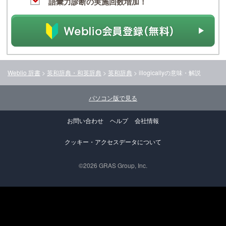
語彙力診断の実施回数増加！
Weblio 辞書
>
英和辞典・和英辞典
>
英和辞典
>
illogically
の意味・解説
パソコン版で見る
お問い合わせ
ヘルプ
会社情報
クッキー・アクセスデータについて
©2026 GRAS Group, Inc.