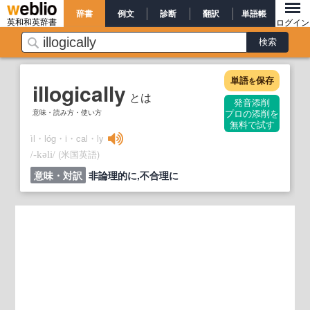
辞書
例文
診断
翻訳
単語帳
英和和英辞書
ログイン
単語
保存
を
illogically
とは
発音添削
意味・読み方・使い方
プロの添削を
無料で試す
ìl・lóg・i・cal・ly
/
/
(米国英語)
‐kəli
意味・対訳
非論理的に,不合理に