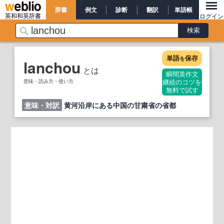
辞書
例文
診断
翻訳
単語帳
英和和英辞書
ログイン
単語
保存
を
lanchou
とは
瞬間英作文
意味・読み方・使い方
継続のコツを
無料で試す
意味・対訳
黄河沿岸にある中国の甘粛省の省都