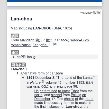
Wiktionary英語版
Lan-chou
Map
including
LAN-CHOU
(
DMA
, 1975)
語源
From
Mandarin
蘭州
／
兰
州
(
Lánzhōu
)
Wade–Giles
[1]
[2]
romanization
:
Lan
²-
chou
¹
.
発音
enPR:
länʹ
jō
ʹ
固有名詞
Lan-chou
Alternative
form
of
Lanzhou
1891
December
3, “The
Land
of the
Lamas
”,
[2]
in
Nature
,
volume
45
,
number
1153,
ISSN
,
,
page 98
:
0028-0836
OCLC
421716612
He
determined
to enter
Tibet
from the
north
, and
started
from
Peking
on
December
17. The
choice
of
this
route
made it
necessary
for him
to make
in
the first instance
for
Lan-chou
, the