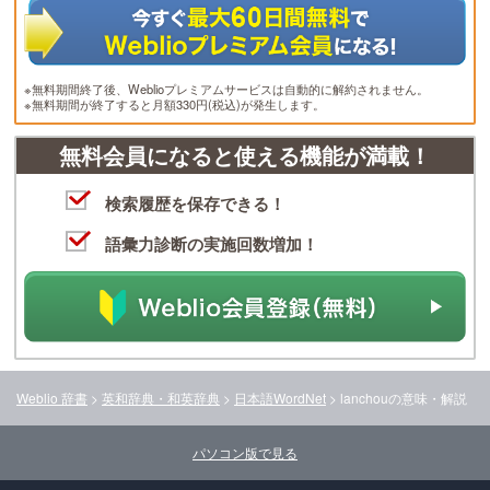
※無料期間終了後、Weblioプレミアムサービスは自動的に解約されません。
※無料期間が終了すると月額330円(税込)が発生します。
無料会員になると使える機能が満載！
検索履歴を保存できる！
語彙力診断の実施回数増加！
Weblio 辞書
>
英和辞典・和英辞典
>
日本語WordNet
>
lanchou
の意味・解説
パソコン版で見る