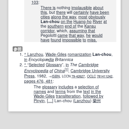
103
:
There is
nothing
implausible
about
this
, but
there
will
certainly
have been
cities
along the way
,
most
obviously
Lan-chou
on the
Huang-ho
River
at
the
southern
end of
the
Kansu
corridor
, which,
assuming that
Pegolotti
came
that way
,
he
would
have
found
impossible
to
miss.
参照
^
Lanzhou
,
Wade-Giles
romanization
Lan-chou
,
in
Encyclopæ
dia
Britannica
^
“
Selected
Glossary
”,
in
The
Cambridge
[1]
Encyclopedia
of
China
,
Cambridge University
Press
, 1982,
,
,
,
→
ISBN
LCCN
79-42627
OCLC
781411242
pages 476, 481
:
The
glossary
includes
a
selection of
names
and
terms
from the
text
in the
Wade-Giles
transliteration
,
followed by
Pinyin
,
[
…
]
Lan-chou (
Lanzhou
)
蘭州