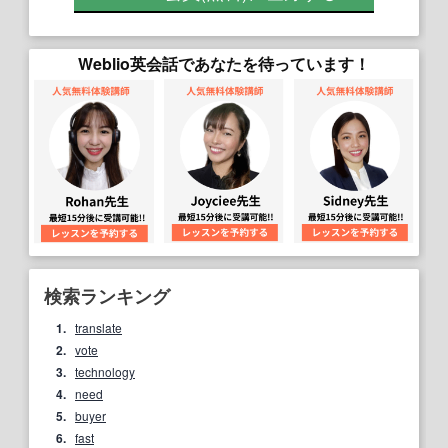
Weblio英会話であなたを待っています！
検索ランキング
1.
translate
2.
vote
3.
technology
4.
need
5.
buyer
6.
fast