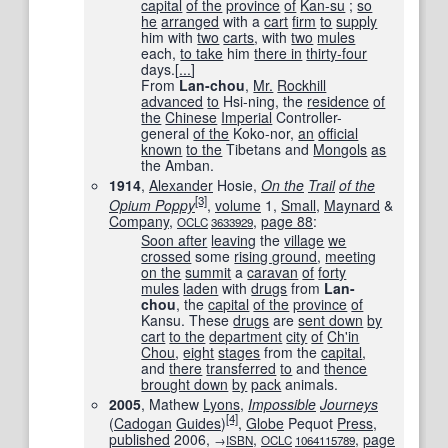
capital
of the
province
of
Kan-su
;
so
he
arranged
with a
cart
firm
to
supply
him with
two
carts
, with
two
mules
each,
to take
him
there in
thirty-four
days.[
...
]
From
Lan-chou
,
Mr.
Rockhill
advanced
to
Hsi-ning, the
residence
of
the
Chinese
Imperial
Controller-
general
of the
Koko-nor,
an
official
known
to the
Tibetans and
Mongols
as
the Amban.
1914
,
Alexander
Hosie,
On the
Trail
of the
[3]
Opium Poppy
,
volume
1,
Small
,
Maynard
&
Company
,
,
page 88
:
OCLC
3633929
Soon after
leaving
the
village
we
crossed
some
rising ground
,
meeting
on the
summit
a
caravan
of
forty
mules
laden
with
drugs
from
Lan-
chou
, the
capital
of the
province
of
Kansu. These
drugs
are
sent down
by
cart
to the
department
city
of
Ch'in
Chou
,
eight
stages
from the
capital
,
and
there
transferred
to
and
thence
brought down
by
pack
animals.
2005
, Mathew
Lyons
,
Impossible
Journeys
[4]
(
Cadogan
Guides
)‎
,
Globe
Pequot
Press
,
published
2006,
,
,
page
→
ISBN
OCLC
1064115789