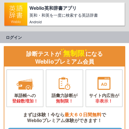
Weblio英和辞書アプリ
英和・和英を一度に検索する英語辞書
Android
ログイン
無制限
診断テストが
になる
Weblioプレミアム会員
単語帳への
語彙力診断が
サイト内広告が
登録数増加！
無制限！
非表示！
まずは体験！今なら
最大６０日間無料
で
Weblioプレミアム体験ができます！