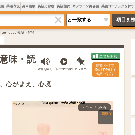
類語
共起表現
英単語帳
英語力診断
英語翻訳
オンライン英会話
英語コーチングを探す
al attitudeの意味・解説
とは 意味・読
単語を追加
瞬間英作文
発音を聞く
プレーヤー再生
ピン留め
添削で伸ばす
無料で試す
、心がまえ、心境
もっとみる
arrow_forward_ios