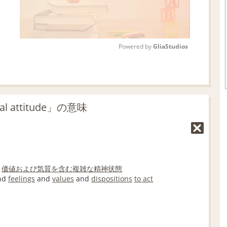
Powered by 
GliaStudios
M
u
t
 attitude」の意味
e
、
価値
および
気質
を含む
複雑な
精神状態
nd
feelings
and
values
and
dispositions
to act