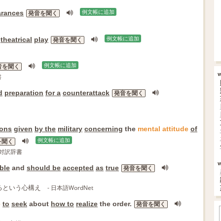
rances
例文帳に追加
発音を聞く
theatrical
play
例文帳に追加
発音を聞く
例文帳に追加
音を聞く
書
d
preparation
for a
counterattack
発音を聞く
ions
given
by the
military
concerning
the
mental
attitude
of
例文帳に追加
を聞く
英対訳辞書
ble
and
should be
accepted
as
true
発音を聞く
るという心構え
- 日本語WordNet
e
to
seek
about
how to
realize
the order.
発音を聞く