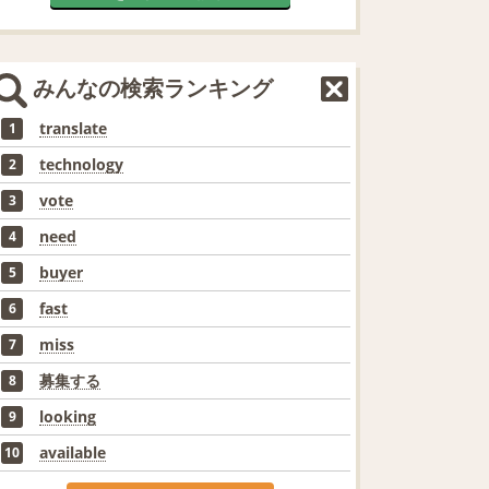
みんなの検索ランキング
translate
1
technology
2
vote
3
need
4
buyer
5
fast
6
miss
7
募集する
8
looking
9
available
10