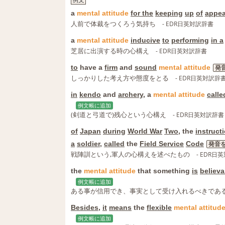
a
mental
attitude
for the
keeping
up
of
appea
人前で体裁をつくろう気持ち
- EDR日英対訳辞書
a
mental
attitude
inducive
to
performing
in a
芝居に出演する時の心構え
- EDR日英対訳辞書
to
have a
firm
and
sound
mental
attitude
発
しっかりした考え方や態度をとる
- EDR日英対訳辞
in
kendo
and
archery
, a
mental
attitude
calle
例文帳に追加
(剣道と弓道で)残心という心構え
- EDR日英対訳辞書
of
Japan
during
World War
Two
, the
instruct
a
soldier
,
called
the
Field Service
Code
発音
戦陣訓という,軍人の心構えを述べたもの
- EDR日
the
mental
attitude
that something
is
believa
例文帳に追加
ある事が信用でき、事実として受け入れるべきであ
Besides
,
it
means
the
flexible
mental
attitud
例文帳に追加