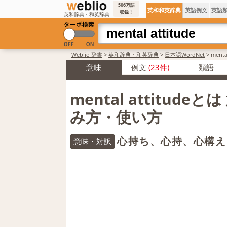
506万語
英和和英辞典
英語例文
英語
収録！
英和辞典・和英辞典
Weblio 辞書
>
英和辞典・和英辞典
>
日本語WordNet
>
ment
意味
例文
(23件)
類語
mental attitude
み方・使い方
心持ち、心持、心構え
意味・対訳