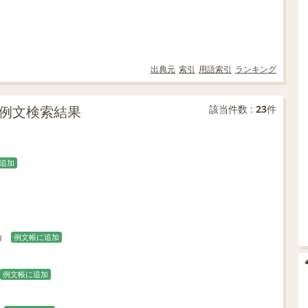
出典元
索引
用語索引
ランキング
一致の例文検索結果
該当件数 :
23
件
追加
例文帳に追加
例文帳に追加