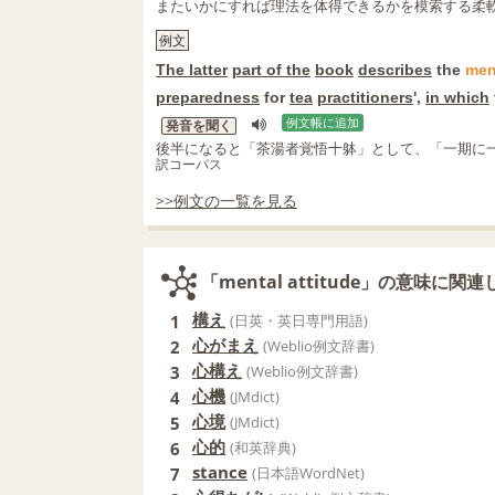
またいかにすれば理法を体得できるかを模索する柔
例文
The latter
part of the
book
describes
the
men
preparedness
for
tea
practitioners
',
in which
例文帳に追加
発音を聞く
後半になると「茶湯者覚悟十躰」として、「一期に
訳コーパス
>>例文の一覧を見る
「mental attitude」の意味に関
構え
1
(日英・英日専門用語)
心がまえ
2
(Weblio例文辞書)
心構え
3
(Weblio例文辞書)
心機
4
(JMdict)
心境
5
(JMdict)
心的
6
(和英辞典)
stance
7
(日本語WordNet)