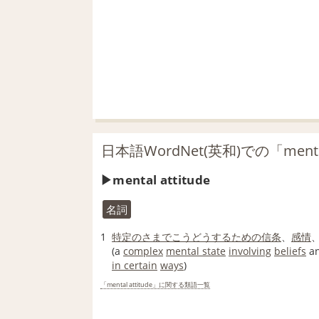
日本語WordNet(英和)での「mental
mental attitude
名詞
1
特定の
さまで
こうどう
するための
信条
、
感情
(a
complex
mental state
involving
beliefs
a
in certain
ways
)
「mental attitude」に関する類語一覧