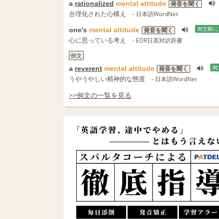
a
rationalized
mental
attitude
発音を聞く
合理化された心構え
- 日本語WordNet
one's
mental
attitude
例文帳に
発音を聞く
心に思っている考え
- EDR日英対訳辞書
例文
a
reverent
mental
attitude
例
発音を聞く
うやうやしい精神的な態度
- 日本語WordNet
>>例文の一覧を見る