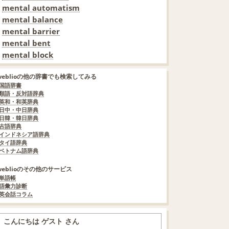
mental automatism
mental balance
mental barrier
mental bent
mental block
weblioの他の辞書でも検索してみる
国語辞書
類語・反対語辞典
英和・和英辞典
日中・中日辞典
日韓・韓日辞典
古語辞典
インドネシア語辞典
タイ語辞典
ベトナム語辞典
weblioのその他のサービス
単語帳
語彙力診断
英会話コラム
こんにちは ゲスト さん