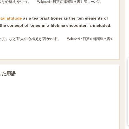
軟な心構えをいう。
- Wikipedia日英京都関連文書対訳コーパス
tal
attitude
as a
tea
practitioner
as
the '
ten
elements
of
the
concept
of
'
once-in-a-lifetime encounter
'
is
included.
一度」など茶人の心構えが説かれる。
- Wikipedia日英京都関連文書対
連した用語