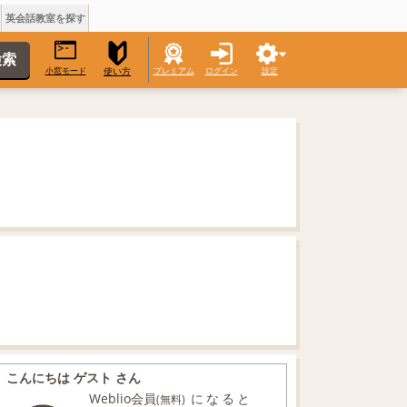
英会話教室を探す
小窓モード
プレミアム
ログイン
設定
使い方
こんにちは ゲスト さん
Weblio会員
になると
(無料)