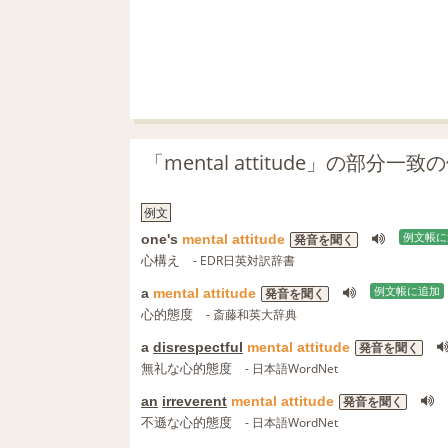
「mental attitude」の部分
例文
one's
mental
attitude
例文帳に
発音を聞く
心構え
- EDR日英対訳辞書
a
mental
attitude
例文帳に追加
発音を聞く
心的態度
- 斎藤和英大辞典
a
disrespectful
mental
attitude
発音を聞く
無礼な心的態度
- 日本語WordNet
an
irreverent
mental
attitude
発音を聞く
不遜な心的態度
- 日本語WordNet