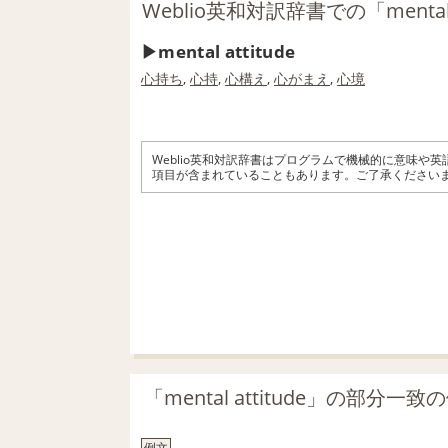
Weblio英和対訳辞書での「mental 
mental attitude
心持ち
,
心持
,
心構え
,
心がまえ
,
心境
Weblio英和対訳辞書はプログラムで機械的に意味や
項目が含まれていることもあります。ご了承ください
「mental attitude」の部分
例文