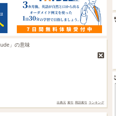
tude」の意味
出典元
索引
用語索引
ランキング