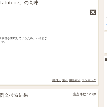
attitude」の意味
英語表現を生成しているため、不適切な
ませ。
出典元
索引
用語索引
ランキング
一致の例文検索結果
該当件数 :
23
件