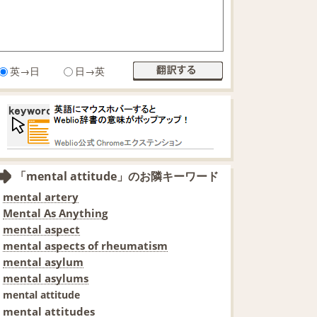
英→日
日→英
「mental attitude」のお隣キーワード
mental artery
Mental As Anything
mental aspect
mental aspects of rheumatism
mental asylum
mental asylums
mental attitude
mental attitudes