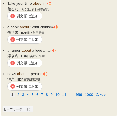
Take your time
about
it.
焦るな.
- 研究社 新和英中辞典
例文帳に追加
+
a book
about
Confucianism
儒学書
- EDR日英対訳辞書
例文帳に追加
+
a rumor
about
a love affair
浮き名
- EDR日英対訳辞書
例文帳に追加
+
news
about
a person
消息
- EDR日英対訳辞書
例文帳に追加
+
2
3
4
5
6
7
8
9
10
11
...
.
999
1000
次へ＞
1
セーフサーチ：オン