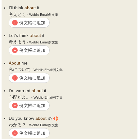
I'll think
about
it.
考えとく
- Weblio Email例文集
例文帳に追加
+
Let's think
about
it.
考えよう
- Weblio Email例文集
例文帳に追加
+
About
me
私について
- Weblio Email例文集
例文帳に追加
+
I'm worried
about
it.
心配だよ。
- Weblio Email例文集
例文帳に追加
+
Do you know
about
it?
わかる？
- Weblio Email例文集
例文帳に追加
+