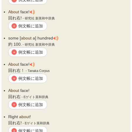
About
face!
回れ右!
- 研究社 新英和中辞典
例文帳に追加
+
some [
about
a] hundred
約 100.
- 研究社 新英和中辞典
例文帳に追加
+
About
face!
回れ右！
- Tanaka Corpus
例文帳に追加
+
About
face!
回れ右
- Eゲイト英和辞典
例文帳に追加
+
Right
about
!
回れ右!
- Eゲイト英和辞典
例文帳に追加
+