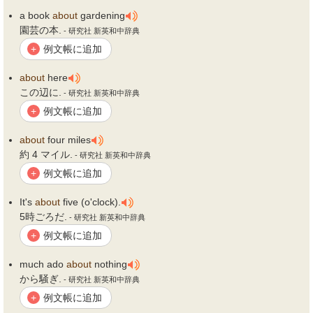
a book
about
gardening
園芸の本.
- 研究社 新英和中辞典
例文帳に追加
+
about
here
この辺に.
- 研究社 新英和中辞典
例文帳に追加
+
about
four miles
約 4 マイル.
- 研究社 新英和中辞典
例文帳に追加
+
It's
about
five (o'clock).
5時ごろだ.
- 研究社 新英和中辞典
例文帳に追加
+
much ado
about
nothing
から騒ぎ.
- 研究社 新英和中辞典
例文帳に追加
+