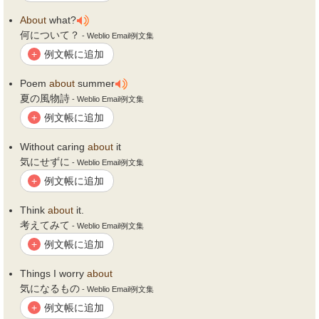
About
what?
何について？
- Weblio Email例文集
例文帳に追加
+
Poem
about
summer
夏の風物詩
- Weblio Email例文集
例文帳に追加
+
Without caring
about
it
気にせずに
- Weblio Email例文集
例文帳に追加
+
Think
about
it.
考えてみて
- Weblio Email例文集
例文帳に追加
+
Things I worry
about
気になるもの
- Weblio Email例文集
例文帳に追加
+