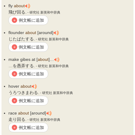
fly
about
飛び回る.
- 研究社 新英和中辞典
例文帳に追加
+
flounder
about
[around]
じたばたする.
- 研究社 新英和中辞典
例文帳に追加
+
make gibes at [
about
]…
…を愚弄する.
- 研究社 新英和中辞典
例文帳に追加
+
hover
about
うろつきまわる.
- 研究社 新英和中辞典
例文帳に追加
+
race
about
[around]
走り回る.
- 研究社 新英和中辞典
例文帳に追加
+