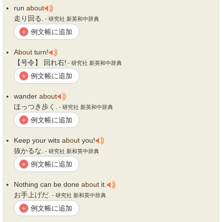
run
about
走り回る.
- 研究社 新英和中辞典
例文帳に追加
+
About
turn!
【号令】 回れ右!
- 研究社 新英和中辞典
例文帳に追加
+
wander
about
ほっつき歩く.
- 研究社 新英和中辞典
例文帳に追加
+
Keep your wits
about
you!
抜かるな.
- 研究社 新和英中辞典
例文帳に追加
+
Nothing can be done
about
it.
お手上げだ.
- 研究社 新和英中辞典
例文帳に追加
+