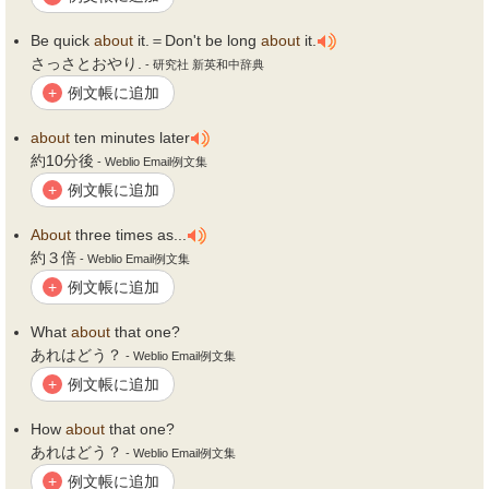
Be quick
about
it.＝Don't be long
about
it.
さっさとおやり.
- 研究社 新英和中辞典
例文帳に追加
+
about
ten minutes later
約10分後
- Weblio Email例文集
例文帳に追加
+
About
three times as...
約３倍
- Weblio Email例文集
例文帳に追加
+
What
about
that one?
あれはどう？
- Weblio Email例文集
例文帳に追加
+
How
about
that one?
あれはどう？
- Weblio Email例文集
例文帳に追加
+