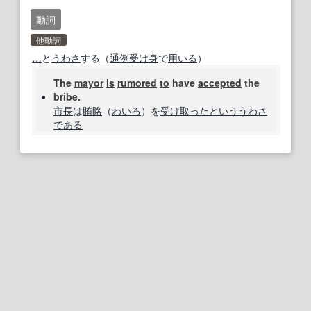
動詞
他動詞
…
と
うわさ
する（
通例
受け身
で
用いる
）
The
mayor
is
rumored
to
have
accepted
the
bribe.
市長
は
賄賂
（
わいろ
）を
受け取った
という
うわさ
である