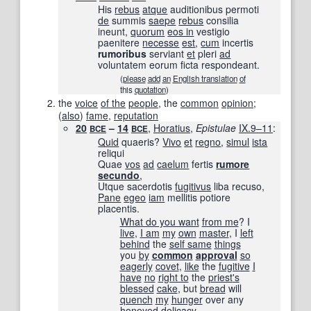
His
rebus
atque
auditionibus permoti
de
summis
saepe
rebus
consilia
ineunt,
quorum
eos in
vestigio
paenitere
necesse
est
,
cum
incertis
rumoribus
serviant
et
pleri
ad
voluntatem eorum ficta respondeant.
(
please
add
an
English translation
of
this
quotation
)
the
voice
of the
people
, the
common
opinion
;
(
also
)
fame
,
reputation
20
–
14
,
Horatius
,
Epistulae
IX.9–11
:
BCE
BCE
Quid
quaeris?
Vivo
et
regno
,
simul
ista
reliqui
Quae
vos
ad
caelum
fertis
rumore
secundo
,
Utque sacerdotis
fugitivus
liba recuso,
Pane
egeo
iam
mellitis potiore
placentis.
What do you want
from me
? I
live
,
I am
my
own
master
, I
left
behind
the
self same
things
you
by
common
approval
so
eagerly
covet
,
like
the
fugitive
I
have
no
right to
the
priest
's
blessed
cake
, but
bread
will
quench
my
hunger
over any
honeyed
delicacy.