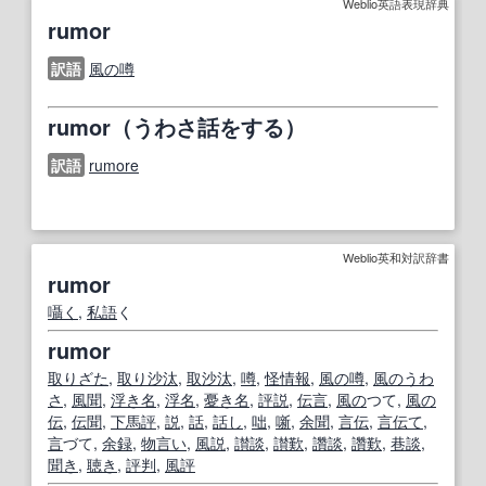
Weblio英語表現辞典
rumor
訳語
風の噂
rumor（うわさ話をする）
訳語
rumore
Weblio英和対訳辞書
rumor
囁く
,
私語
く
rumor
取りざた
,
取り沙汰
,
取沙汰
,
噂
,
怪
情報
,
風の噂
,
風の
うわ
さ
,
風聞
,
浮き名
,
浮名
,
憂き
名
,
評説
,
伝言
,
風の
つて,
風の
伝
,
伝聞
,
下馬評
,
説
,
話
,
話し
,
咄
,
噺
,
余聞
,
言伝
,
言伝て
,
言
づて,
余録
,
物言い
,
風説
,
讃談
,
讃歎
,
讚談
,
讚歎
,
巷談
,
聞き
,
聴き
,
評判
,
風評