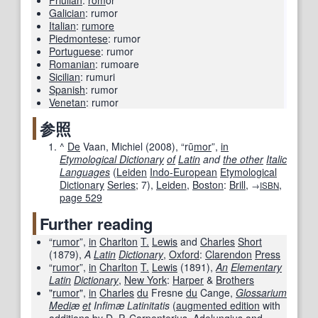
Friulian
:
rom
ôr
Galician
:
rumor
Italian
:
rumore
Piedmontese
:
rumor
Portuguese
:
rumor
Romanian
:
rumoare
Sicilian
:
rumuri
Spanish
:
rumor
Venetan
:
rumor
参照
^
De
Vaan, Michiel (
2008
), “
rū
mor
”,
in
Etymological Dictionary
of
Latin
and
the other
Italic
Languages
(
Leiden
Indo-European
Etymological
Dictionary
Series
; 7),
Leiden
,
Boston
:
Brill
,
,
→
ISBN
page
529
Further reading
“
rumor
”,
in
Charlton
T.
Lewis
and
Charles
Short
(
1879
),
A
Latin
Dictionary
,
Oxford
:
Clarendon
Press
“
rumor
”,
in
Charlton
T.
Lewis
(
1891
),
An
Elementary
Latin
Dictionary
,
New York
:
Harper
&
Brothers
"
rumor
",
in
Charles
du
Fresne
du
Cange,
Glossarium
Medi
æ
et
Infimæ Latinitatis
(
augmented edition
with