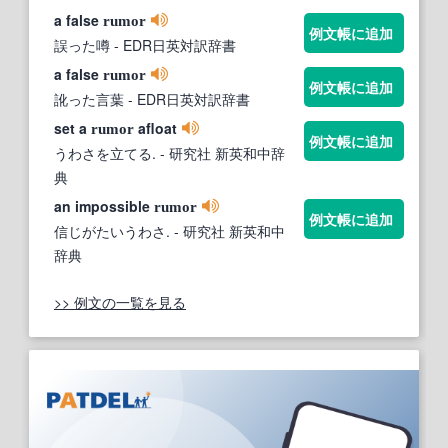
a false
rumor
例文帳に追加
誤った噂
- EDR日英対訳辞書
a false
rumor
例文帳に追加
訛った言葉
- EDR日英対訳辞書
set a
afloat
rumor
例文帳に追加
うわさを立てる.
- 研究社 新英和中辞
典
an impossible
rumor
例文帳に追加
信じがたいうわさ.
- 研究社 新英和中
辞典
>> 例文の一覧を見る