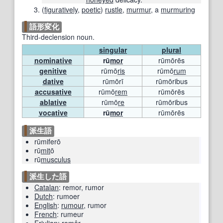
(
figuratively
,
poetic
)
rustle
,
murmur
, a
murmuring
語形変化
Third-declension noun.
singular
plural
nominative
rū
mor
rūmōrēs
genitive
rūmō
ris
rūmō
rum
dative
rūmōrī
rūmōribus
accusative
rūmō
rem
rūmōrēs
ablative
rūmō
re
rūmōribus
vocative
rū
mor
rūmōrēs
派生語
rūmiferō
rū
mit
ō
rū
musculus
派生した語
Catalan
:
remor
,
rumor
Dutch
:
rumoer
English
:
rumour
,
rumor
French
:
rumeur