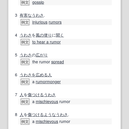
gossip
例文
3
有害な
うわさ
.
injurious
rumors
例文
4
うわさ
を
風の便り
に
聞く
to hear a rumor
例文
5
うわさ
の
広がり
the rumor
spread
例文
6
うわさを広める
人
a
rumormonger
例文
7
人
を
傷つける
うわさ
a
mischievous
rumor
例文
8
人
を
傷つける
ような
うわさ
.
a
mischievous
rumor
例文