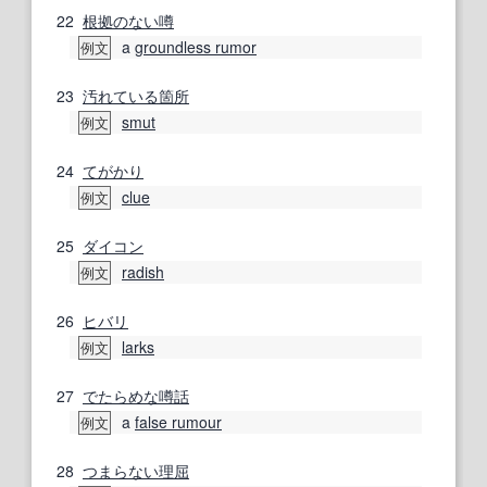
22
根拠のない
噂
a
groundless rumor
例文
23
汚れている
箇所
smut
例文
24
てがかり
clue
例文
25
ダイコン
radish
例文
26
ヒバリ
larks
例文
27
でたらめな
噂話
a
false rumour
例文
28
つまらない
理屈