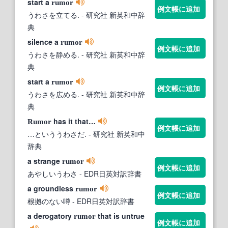
start a
rumor
例文帳に追加
うわさを立てる.
- 研究社 新英和中辞
典
silence a
rumor
例文帳に追加
うわさを静める.
- 研究社 新英和中辞
典
start a
rumor
例文帳に追加
うわさを広める.
- 研究社 新英和中辞
典
has it that…
Rumor
例文帳に追加
…といううわさだ.
- 研究社 新英和中
辞典
a strange
rumor
例文帳に追加
あやしいうわさ
- EDR日英対訳辞書
a groundless
rumor
例文帳に追加
根拠のない噂
- EDR日英対訳辞書
a derogatory
that is untrue
rumor
例文帳に追加