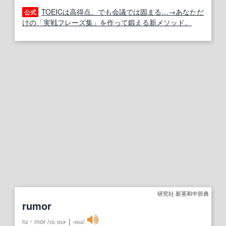
TOEICは高得点。でも会議では固まる…→あなただ
公式
けの「実戦フレーズ集」を作って鍛える新メソッド。
研究社 新英和中辞典
rumor
ru・mor
/
rúːmɚ
｜
‐mə
/