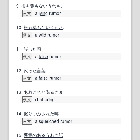
9
根も葉もない
うわさ
.
a
lying
rumor
例文
10
根も葉もない
うわさ
.
a
wild
rumor
例文
11
誤った
噂
a
false
rumor
例文
12
訛
った
言葉
a
false
rumor
例文
13
あれこれ
と
喋る
さま
chattering
例文
14
握り
つぶさ
れた
噂
a
squelched
rumor
例文
15
悪意のあるうわさ
話