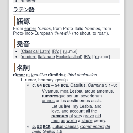
rumorer
ラテン語
語源
From
earlier
*rūmōs
, from
Proto-Italic
*roumōs
, from
Proto-Indo-European
*
h₃
rewH-
(
“
to
shout
,
to
roar
”
)
.
発音
(
Classical Latin
)
IPA:
[ˈ
ru
ː.mɔr]
(
modern
Italianate
Ecclesiastical
)
IPA:
[ˈ
ru
ː.mor]
名詞
rū
mor
m
(
genitive
rūmōris
)
;
third declension
rumor, hearsay, gossip
c.
84
– 54
, Catullus,
Carmina
5.1–3
:
BCE
BCE
Vivamus,
mea
Lesbia,
atque
amemus,
rumores
que
senum severiorum
omnes
unius aestimemus assis.
Let us
live
,
my
Lesbia, and
love
, and
account
all the
rumours
of
very
grave
old
men
as
worth
a
single
penny.
c.
52
,
Julius Caesar
,
Commentarii
de
BCE
bello
Gallico
4.5
: