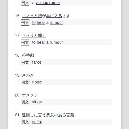
a
vicious rumor
例文
16
ちょっと
噂
が
耳に入る
さま
to
hear
a
rumour
例文
17
ちらりと
聞く
to
hear
a
rumour
例文
18
茶番劇
farce
例文
19
さわぎ
noise
例文
20
ナメクジ
slugs
例文
21
遠回しに言う
悪意のある
言葉
satire
例文