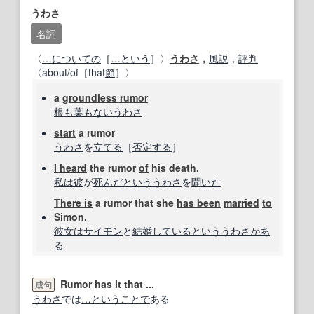
うわさ
名詞
〈
…に
ついての
［
…
という
］〉
うわさ
，
風説
，
評判
〈about/of［that
節
］〉
a
groundless rumor
根も葉もない
うわさ
start
a rumor
うわさ
を
立てる
［
否定する
］
I heard
the rumor
of
his death.
私は
彼
が
死んだ
という
うわさ
を
聞いた
There is
a rumor that she
has been
married
to
Simon.
彼女は
サイモン
と
結婚している
という
うわさ
があ
る
Rumor
has it
that ...
成句
うわさ
では
…
ということで
ある