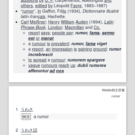
additions
by
D. P.
Carpenterius, Adelungius
and
others
,
edited
by
Léopold
Favre
, 1883–1887)
“
rumor
”,
in
Gaffiot, Fé
lix
(
1934
),
Dictionnaire illustré
latin-franç
ais
, Hachette.
Carl
Meißner
;
Henry
William
Auden
(
1894
),
Latin
Phrase-Book
‎,
London
:
Macmillan
and
Co.
report
says
;
people say
:
rumor,
fama
,
sermo
est
or
manat
a
rumour
is
prevalent
:
rumor,
fama
viget
a
report
,
an
impression
is
gaining
ground
:
rumor
increbrescit
to
spread
a
rumour
:
rumorem spargere
vague
rumours
reach
us
:
dubii rumores
afferuntur
ad
nos
Weblio例文辞書
rumor
1
うわさ
a rumor
例文
2
うわさ話