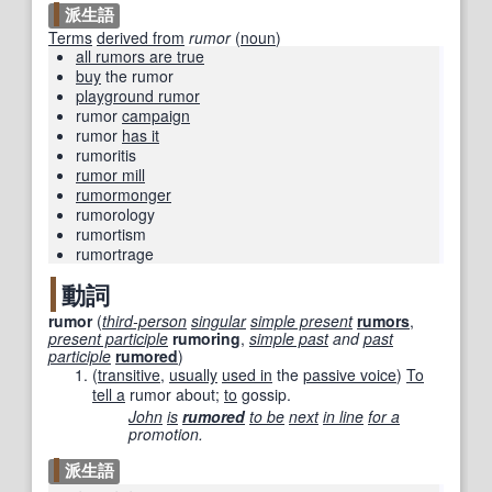
派生語
Terms
derived from
rumor
(
noun
)
all rumors are true
buy
the rumor
playground rumor
rumor
campaign
rumor
has it
rumoritis
rumor mill
rumormonger
rumorology
rumortism
rumortrage
動詞
rumor
(
third-person
singular
simple present
rumors
,
present participle
rumoring
,
simple past
and
past
participle
rumored
)
(
transitive
,
usually
used in
the
passive voice
)
To
tell a
rumor about;
to
gossip.
John
is
rumored
to be
next
in line
for a
promotion.
派生語