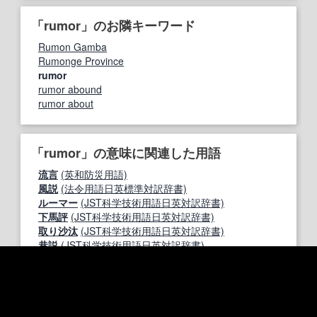
「rumor」のお隣キーワード
Rumon Gamba
Rumonge Province
rumor
rumor abound
rumor about
「rumor」の意味に関連した用語
流言
(英和防災用語)
風説
(法令用語日英標準対訳辞書)
ルーマー
(JST科学技術用語日英対訳辞書)
下馬評
(JST科学技術用語日英対訳辞書)
取り沙汰
(JST科学技術用語日英対訳辞書)
巷説
(JST科学技術用語日英対訳辞書)
風聞
(JST科学技術用語日英対訳辞書)
風評
(JST科学技術用語日英対訳辞書)
噂
(日英・英日専門用語)
ゴシップ
(日英対訳辞書)