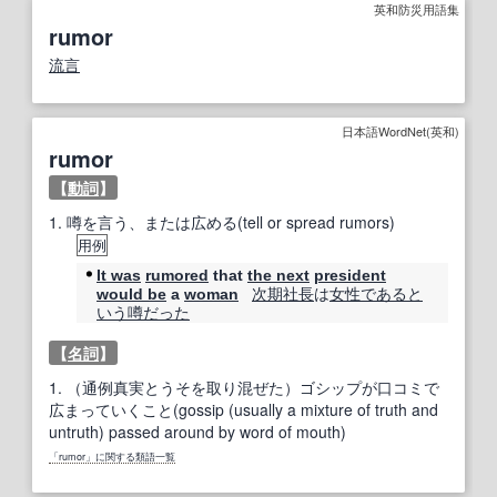
英和防災用語集
rumor
流言
日本語WordNet(英和)
rumor
【
動詞
】
1.
噂を言う、または広める(tell or spread rumors)
用例
It was
rumored
that
the next
president
次期
社長
は
女性
である
と
would be
a
woman
いう
噂
だった
【
名詞
】
1.
（通例真実とうそを取り混ぜた）ゴシップが口コミで
広まっていくこと(gossip (usually a mixture of truth and
untruth) passed around by word of mouth)
「rumor」に関する類語一覧