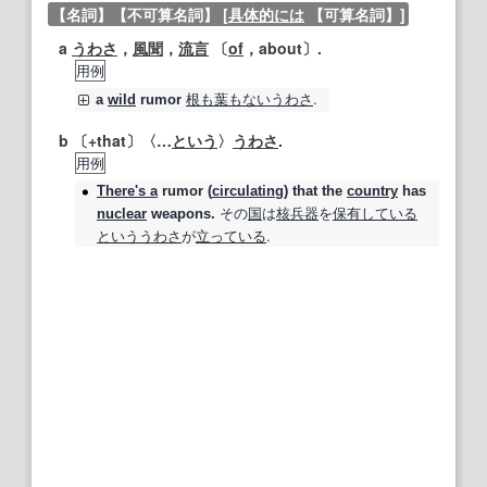
【名詞】
【不可算名詞】
[
具体的には
【可算名詞】
]
a
うわさ
，
風聞
，
流言
〔
of
，about〕.
用例
根も葉もない
うわさ
.
a
wild
rumor
b 〔+that〕〈…
という
〉
うわさ
.
用例
There's a
rumor
(
circulating
) that the
country
has
その
国
は
核兵器
を
保有している
nuclear
weapons.
という
うわさ
が
立っている
.