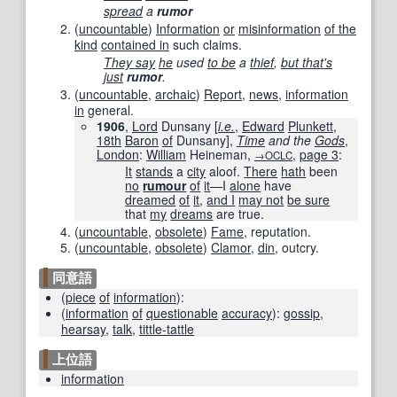
spread
a
rumor
(
uncountable
)
Information
or
misinformation
of the
kind
contained in
such claims.
They say
he
used
to be
a
thief
,
but that
's
just
rumor
.
(
uncountable
,
archaic
)
Report
,
news
,
information
in
general.
1906
,
Lord
Dunsany [
i.e.
,
Edward
Plunkett
,
18th
Baron
of
Dunsany],
Time
and the
Gods
‎,
London
:
William
Heineman,
,
page 3
:
→OCLC
It
stands
a
city
aloof.
There
hath
been
no
rumour
of
it
—I
alone
have
dreamed
of
it
,
and I
may not
be sure
that
my
dreams
are true.
(
uncountable
,
obsolete
)
Fame
, reputation.
(
uncountable
,
obsolete
)
Clamor
,
din
, outcry.
同意語
(
piece
of
information
)
:
(
information
of
questionable
accuracy
)
:
gossip
,
hearsay
,
talk
,
tittle-tattle
上位語
information