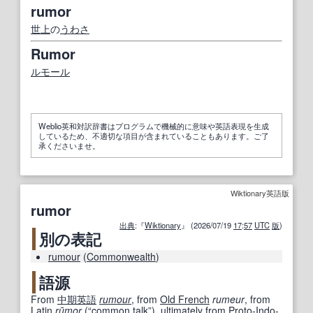
rumor
世上
の
うわさ
Rumor
ルモール
Weblio英和対訳辞書はプログラムで機械的に意味や英語表現を生成
しているため、不適切な項目が含まれていることもあります。ご了
承くださいませ。
Wiktionary英語版
rumor
出典
:『
Wiktionary
』 (2026/07/19
17
:
57
UTC
版
)
別の表記
rumour
(
Commonwealth
)
語源
From
中期
英語
rumour
, from
Old French
rumeur
, from
Latin
rū
mor
(
“
common
talk
”
)
,
ultimately
from
Proto-Indo-