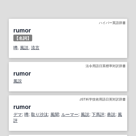
ハイパー英語辞書
rumor
【名詞】
噂
,
風説
,
流言
法令用語日英標準対訳辞書
rumor
風説
JST科学技術用語日英対訳辞書
rumor
デマ
;
噂
;
取り沙汰
;
風聞
;
ルーマー
;
風説
;
下馬評
;
巷説
;
風
評