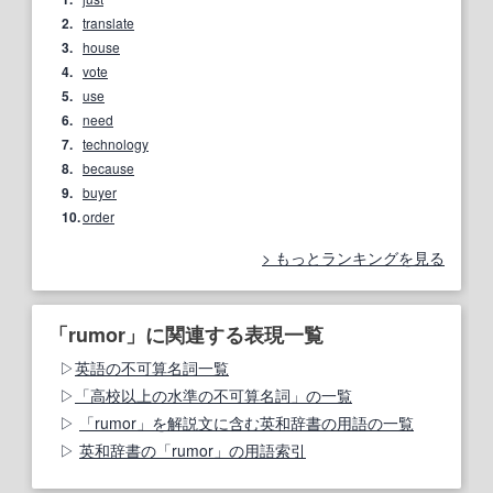
2.
translate
3.
house
4.
vote
5.
use
6.
need
7.
technology
8.
because
9.
buyer
10.
order
もっとランキングを見る
「rumor」に関連する表現一覧
英語の不可算名詞一覧
「高校以上の水準の不可算名詞」の一覧
「rumor」を解説文に含む英和辞書の用語の一覧
英和辞書の「rumor」の用語索引