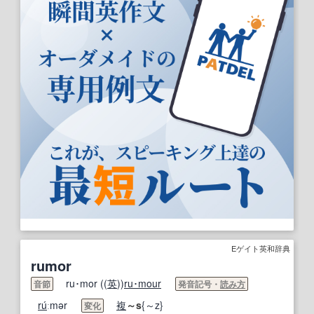
Eゲイト英和辞典
rumor
ru･mor ((
英
))
ru･mour
音節
発音記号・
読み方
ru
́ːmər
複
～s
{～z}
変化