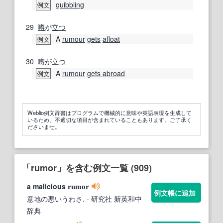
quibbling
例文
29
噂
が
立つ
A
rumour
gets
afloat
例文
30
噂
が
立つ
A
rumour
gets abroad
例文
Weblio例文辞書はプログラムで機械的に意味や英語表現を生成して
いるため、不適切な項目が含まれていることもあります。ご了承く
ださいませ。
「rumor」を含む例文一覧 (909)
a malicious
rumor
例文帳に追加
意地の悪いうわさ.
- 研究社 新英和中
辞典