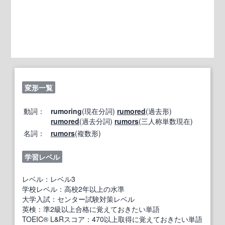
変形一覧
動詞：
rumoring
(現在分詞)
rumored
(過去形)
rumored
(過去分詞)
rumors
(三人称単数現在)
名詞：
rumors
(複数形)
学習レベル
レベル：レベル3
学校レベル：高校2年以上の水準
大学入試：センター試験対策レベル
英検：準2級以上合格に覚えておきたい単語
TOEIC® L&Rスコア：470以上取得に覚えておきたい単語