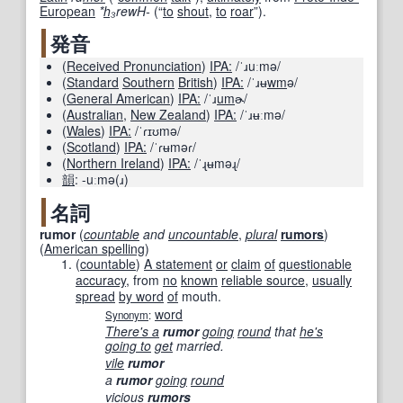
European
*
h₃
rewH-
(
“
to
shout
,
to
roar
”
)
.
発音
(
Received Pronunciation
)
IPA:
/ˈɹuːmə/
(
Standard
Southern
British
)
IPA:
/ˈɹʉ
wm
ə/
(
General American
)
IPA:
/ˈɹ
um
ɚ/
(
Australian
,
New Zealand
)
IPA:
/ˈɹʉːmə/
(
Wales
)
IPA:
/ˈɾɪʊmə/
(
Scotland
)
IPA:
/ˈɾʉməɾ/
(
Northern Ireland
)
IPA:
/ˈɻʉməɻ/
韻
:
-uːmə(ɹ)
名詞
rumor
(
countable
and
uncountable
,
plural
rumors
)
(
American spelling
)
(
countable
)
A statement
or
claim
of
questionable
accuracy
, from
no
known
reliable source
,
usually
spread
by word
of
mouth.
word
Synonym
:
There's a
rumor
going
round
that
he's
going to
get
married.
vile
rumor
a
rumor
going
round
vicious
rumors