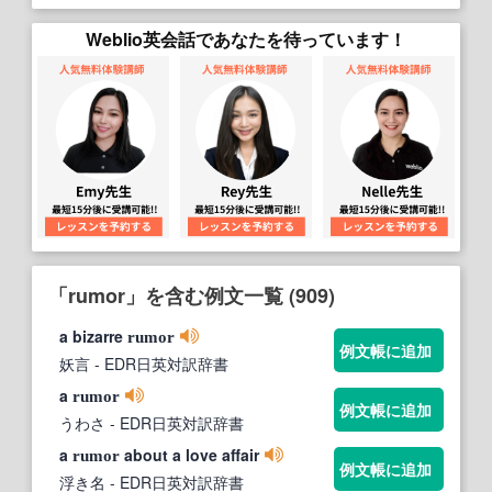
Weblio英会話であなたを待っています！
「rumor」を含む例文一覧 (909)
a bizarre
rumor
例文帳に追加
妖言
- EDR日英対訳辞書
a
rumor
例文帳に追加
うわさ
- EDR日英対訳辞書
a
about a love affair
rumor
例文帳に追加
浮き名
- EDR日英対訳辞書