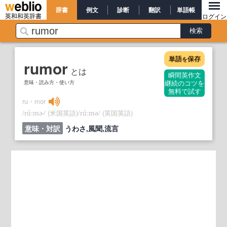
辞書
例文
診断
翻訳
単語帳
英和和英辞書
ログイン
単語
保存
を
rumor
とは
瞬間英作文
意味・読み方・使い方
継続のコツを
無料で試す
ru・mor
/
/
(米国英語)
/
/
(英国英語)
rúːmɚ
rúːmə
意味・対訳
うわさ,風聞,流言