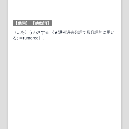
【動詞】
【他動詞】
〈…を〉
うわさ
する 《★
通例
過去分詞
で
形容詞的
に
用い
る
; ⇒
rumored
》.