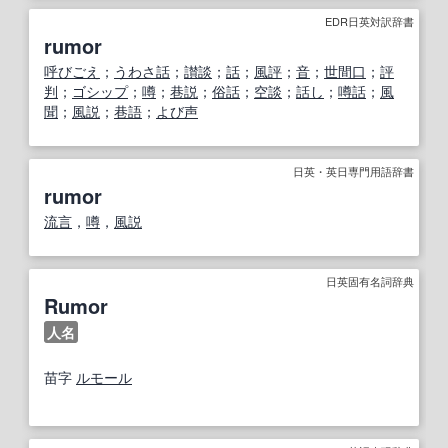
EDR日英対訳辞書
rumor
呼びごえ
；
うわさ話
；
讃談
；
話
；
風評
；
音
；
世間口
；
評
判
；
ゴシップ
；
噂
；
巷説
；
俗話
；
空談
；
話し
；
噂話
；
風
聞
；
風説
；
巷語
；
よび声
日英・英日専門用語辞書
rumor
流言
，
噂
，
風説
日英固有名詞辞典
Rumor
人名
苗字
ルモール