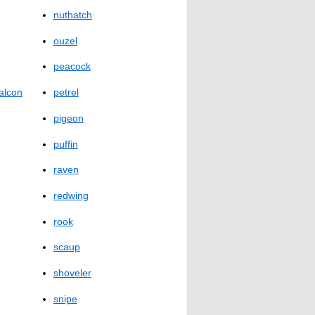
nuthatch
ouzel
peacock
alcon
petrel
pigeon
puffin
raven
redwing
rook
scaup
shoveler
snipe