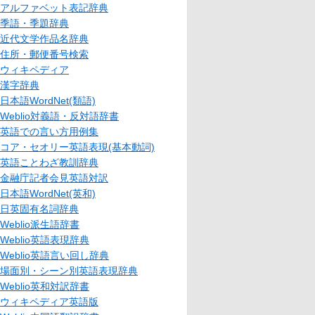
アルファベット表記辞典
季語・季題辞典
近代文学作品名辞典
住所・郵便番号検索
ウィキペディア
漢字辞典
日本語WordNet(類語)
Weblio対義語・反対語辞書
英語での言い方用例集
コア・セオリー英語表現(基本動詞)
英語ことわざ教訓辞典
金融庁記者会見英語対訳
日本語WordNet(英和)
日英固有名詞辞典
Weblio派生語辞書
Weblio英語表現辞典
Weblio英語言い回し辞典
場面別・シーン別英語表現辞典
Weblio英和対訳辞書
ウィキペディア英語版