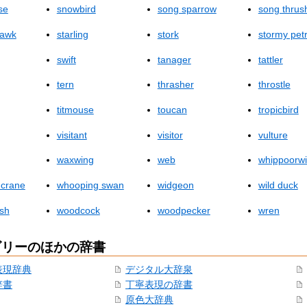
se
snowbird
song sparrow
song thrus
hawk
starling
stork
stormy petr
swift
tanager
tattler
tern
thrasher
throstle
titmouse
toucan
tropicbird
visitant
visitor
vulture
waxwing
web
whippoorwil
 crane
whooping swan
widgeon
wild duck
sh
woodcock
woodpecker
wren
ゴリーのほかの辞書
表現辞典
デジタル大辞泉
辞書
丁寧表現の辞書
原色大辞典