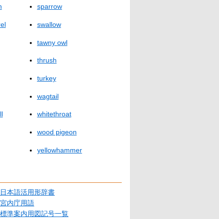
h
sparrow
el
swallow
tawny owl
thrush
turkey
wagtail
l
whitethroat
wood pigeon
yellowhammer
日本語活用形辞書
宮内庁用語
標準案内用図記号一覧