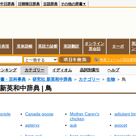
中日辞典
日韓韓日辞典
古語辞典
その他の辞書▼
オンライン
英
起表現
英単語帳
英語力診断
英語翻訳
ターボ
英会話
ン
検索フォームの固定解
ランキング
カテゴリー
イディオム
品詞別索引
ヘルプ
辞書・百科事典
＞
研究社 新英和中辞典
＞
カテゴリー
＞
生物
＞ 鳥
新英和中辞典 | 鳥
oriole
Canada goose
Mother Carey's
adjutant bi
chicken
apteryx
auk
avocet