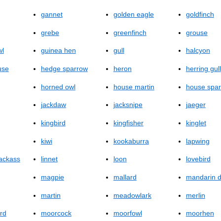
gannet
golden eagle
goldfinch
grebe
greenfinch
grouse
wl
guinea hen
gull
halcyon
use
hedge sparrow
heron
herring gull
horned owl
house martin
house spa
jackdaw
jacksnipe
jaeger
kingbird
kingfisher
kinglet
kiwi
kookaburra
lapwing
jackass
linnet
loon
lovebird
magpie
mallard
mandarin 
martin
meadowlark
merlin
rd
moorcock
moorfowl
moorhen