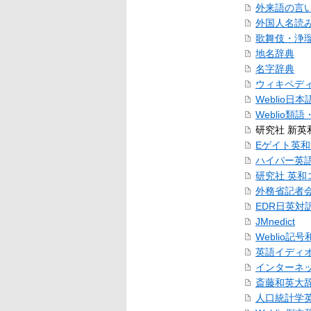
外来語の言
外国人名読
歌舞伎・浄
地名辞典
名字辞典
ウィキペデ
Weblio日
Weblio類
研究社 新英
Eゲイト英
ハイパー英
研究社 英
外務省記者
EDR日英対
JMnedict
Weblio記
英語イディ
インターネ
斎藤和英大
人口統計学