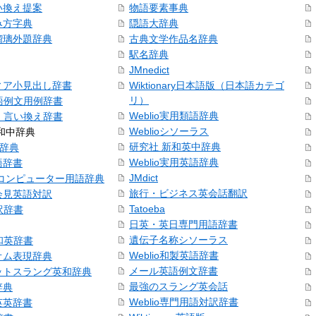
い換え提案
物語要素事典
み方字典
隠語大辞典
瑠璃外題辞典
古典文学作品名辞典
駅名辞典
JMnedict
ィア小見出し辞書
Wiktionary日本語版（日本語カテゴ
リ）
本語例文用例辞書
Weblio実用類語辞典
語・言い換え辞書
Weblioシソーラス
和中辞典
研究社 新和英中辞典
和辞典
Weblio実用英語辞典
語辞書
JMdict
和コンピューター用語辞典
旅行・ビジネス英会話翻訳
会見英語対訳
Tatoeba
訳辞書
日英・英日専門用語辞書
遺伝子名称シソーラス
号和英辞書
Weblio和製英語辞書
オム表現辞典
メール英語例文辞書
ットスラング英和辞典
最強のスラング英会話
辞典
Weblio専門用語対訳辞書
英英辞書