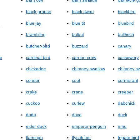
barn owl
barn swallow
barnacle g
black grouse
black swan
blackbird
d
blue jay
blue tit
bluebird
brambling
bulbul
bullfinch
butcher‐bird
buzzard
canary
ie
cardinal bird
carrion crow
cassowary
chickadee
chimney swallow
chimney sw
condor
coot
cormorant
crake
crane
creeper
cuckoo
curlew
dabchick
dodo
dove
duck
eider duck
emperor penguin
emu
flamingo
flycatcher
frigate bird