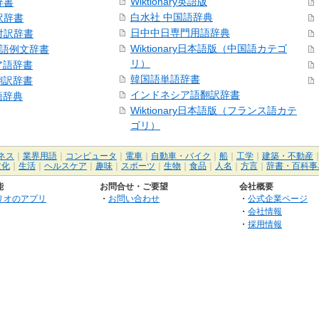
Wiktionary英語版
辞書
白水社 中国語辞典
訳辞書
日中中日専門用語辞典
日対訳辞書
Wiktionary日本語版（中国語カテゴ
中国語例文辞書
リ）
ア語辞書
韓国語単語辞書
翻訳辞書
インドネシア語翻訳辞書
語辞典
Wiktionary日本語版（フランス語カテ
ゴリ）
ネス
｜
業界用語
｜
コンピュータ
｜
電車
｜
自動車・バイク
｜
船
｜
工学
｜
建築・不動産
文化
｜
生活
｜
ヘルスケア
｜
趣味
｜
スポーツ
｜
生物
｜
食品
｜
人名
｜
方言
｜
辞書・百科事
能
お問合せ・ご要望
会社概要
リオのアプリ
・
お問い合わせ
・
公式企業ページ
・
会社情報
・
採用情報