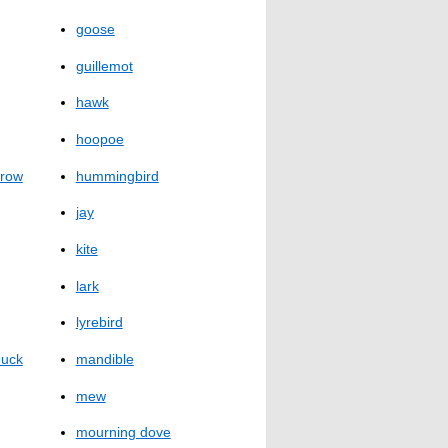
goose
guillemot
hawk
hoopoe
rrow
hummingbird
jay
kite
lark
lyrebird
duck
mandible
mew
mourning dove