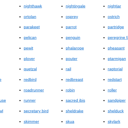
nighthawk
nightingale
nightjar
ortolan
osprey
ostrich
parakeet
parrot
partridge
pelican
penguin
peregrine f
pewit
phalarope
pheasant
plover
pouter
ptarmigan
quetzal
rail
raptorial
e
redbird
redbreast
redstart
roadrunner
robin
roller
ouse
runner
sacred ibis
sandpiper
wl
secretary bird
sheldrake
shelduck
skimmer
skua
skylark