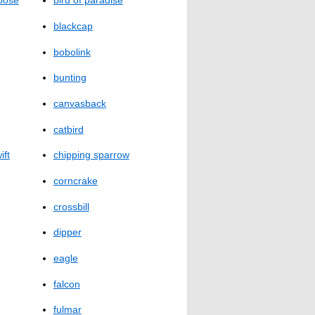
oose
bird of paradise
blackcap
bobolink
bunting
canvasback
catbird
ift
chipping sparrow
corncrake
crossbill
dipper
eagle
falcon
fulmar