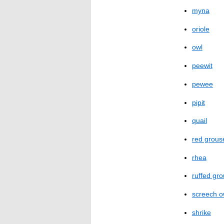
myna
oriole
owl
peewit
pewee
pipit
quail
red grous
rhea
ruffed gr
screech o
shrike