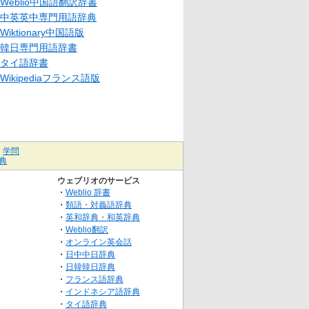
Weblio中国語翻訳辞書
中英英中専門用語辞典
Wiktionary中国語版
韓日専門用語辞書
タイ語辞書
Wikipediaフランス語版
｜
学問
典
ウェブリオのサービス
・
Weblio 辞書
・
類語・対義語辞典
・
英和辞典・和英辞典
・
Weblio翻訳
・
オンライン英会話
・
日中中日辞典
・
日韓韓日辞典
・
フランス語辞典
・
インドネシア語辞典
・
タイ語辞典