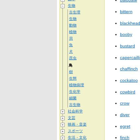
baldpate
生物
bittern
古生理
生物
blackhea
動物
植物
booby
貝
魚
bustard
犬
capercaill
昆虫
鳥
chaffinch
樹
生態
cockatoo
植物病理
cowbird
生化学
細菌
crow
古生物
社会科学
diver
文芸
映画・音楽
egret
スポーツ
finch
生活・文化