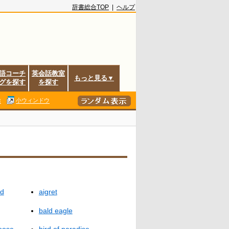
辞書総合TOP
|
ヘルプ
語コーチ
英会話教室
もっと見る▼
グを探す
を探す
除
小ウィンドウ
rd
aigret
bald eagle