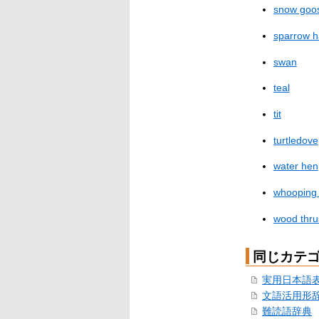
snow goo
sparrow 
swan
teal
tit
turtledove
water hen
whooping
wood thru
同じカテ
実用日本語
文語活用形
難読語辞典