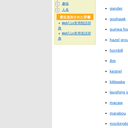
趣味
gander
人名
最近追加された辞書
goshawk
Weblio実用類語辞
▼
典
guinea fo
Weblio実用英語辞
▼
典
hazel gro
hornbill
ibis
kestrel
kittiwake
laughing 
macaw
marabou
mockingbi