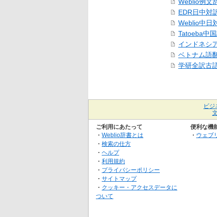
Weblio例文
EDR日中対
Weblio中
Tatoeba
インドネシ
ベトナム語
学研全訳古
ビジ
ご利用にあたって
便利な機
・
Weblio辞書とは
・
ウェブ
・
検索の仕方
・
ヘルプ
・
利用規約
・
プライバシーポリシー
・
サイトマップ
・
クッキー・アクセスデータに
ついて