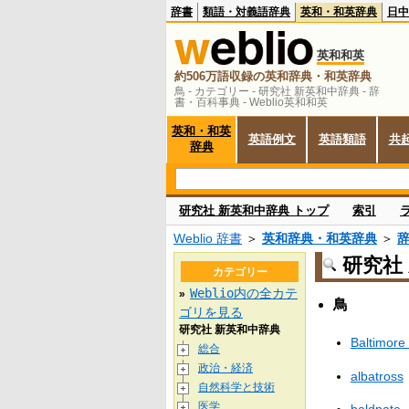
辞書
類語・対義語辞典
英和・和英辞典
日中
英和和英
約506万語収録の英和辞典・和英辞典
鳥 - カテゴリー - 研究社 新英和中辞典 - 辞
書・百科事典 - Weblio英和和英
英和・和英
英語例文
英語類語
共
辞典
研究社 新英和中辞典 トップ
索引
Weblio 辞書
＞
英和辞典・和英辞典
＞
研究社 
カテゴリー
Weblio内の全カテ
»
鳥
ゴリを見る
研究社 新英和中辞典
Baltimore 
総合
政治・経済
albatross
自然科学と技術
医学