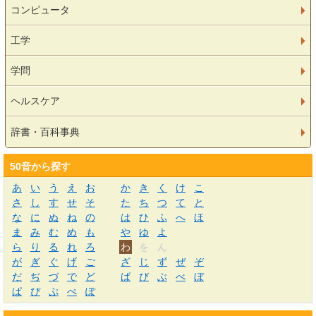
コンピュータ
工学
学問
ヘルスケア
辞書・百科事典
50音から探す
あ
い
う
え
お
か
き
く
け
こ
さ
し
す
せ
そ
た
ち
つ
て
と
な
に
ぬ
ね
の
は
ひ
ふ
へ
ほ
ま
み
む
め
も
や
ゆ
よ
ら
り
る
れ
ろ
わ
を
ん
が
ぎ
ぐ
げ
ご
ざ
じ
ず
ぜ
ぞ
だ
ぢ
づ
で
ど
ば
び
ぶ
べ
ぼ
ぱ
ぴ
ぷ
ぺ
ぽ