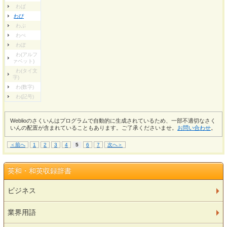
わぱ
わぴ
わぷ
わぺ
わぽ
わ(アルフ
ァベット)
わ(タイ文
字)
わ(数字)
わ(記号)
Weblioのさくいんはプログラムで自動的に生成されているため、一部不適切なさく
いんの配置が含まれていることもあります。ご了承くださいませ。
お問い合わせ
。
＜前へ
1
2
3
4
5
6
7
次へ＞
英和・和英収録辞書
ビジネス
業界用語