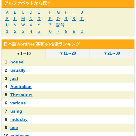
アルファベットから探す
Ａ
Ｂ
Ｃ
Ｄ
Ｅ
Ｆ
Ｇ
Ｈ
Ｉ
Ｊ
Ｋ
Ｌ
Ｍ
Ｎ
Ｏ
Ｐ
Ｑ
Ｒ
Ｓ
Ｔ
Ｕ
Ｖ
Ｗ
Ｘ
Ｙ
Ｚ
記号
１
２
３
４
５
６
７
８
９
０
日本語WordNet(英和)の検索ランキング
▼
11～20
▼
21～30
▼
1～10
1
house
2
usually
3
just
4
Australian
5
Thesaurus
6
various
7
using
8
industry
9
use
10
business