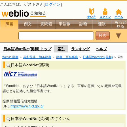
こんにちは、
ゲスト
さん[
ログイン
]
英和和英
使い方
ログイン
ホーム
もっと
辞書
例文
質問箱
単語帳
診断
翻訳
見る
▼
日本語WordNet(英和) トップ
索引
ランキング
ヘルプ
Weblio 辞書
＞
英和辞典・和英辞典
＞
辞書・百科事典
＞
日本語WordNet(英和)
＞ 索引
日本語WordNet(英和)
「WordNet」および「日本語WordNet」による、言葉の意義ごとの定義や同義
語などを記述した概念辞書です。
提供 情報通信研究機構
URL
https://www.nict.go.jp/
日本語WordNet(英和) のさくいん