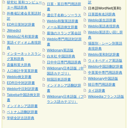
研究社 英和コンピュー
訳
日英・英日専門用語辞
ター用語辞典
日本語WordNet(英和)
書
外務省記者会見英語対
日英固有名詞辞典
遺伝子名称シソーラス
訳
Weblio派生語辞書
Weblio和製英語辞書
EDR日英対訳辞書
Weblio英語表現辞典
メール英語例文辞書
JMnedict
Weblio英語言い回し辞
最強のスラング英会話
Weblio記号和英辞書
典
Weblio専門用語対訳辞
英語イディオム表現辞
場面別・シーン別英語
書
典
表現辞典
Wiktionary英語版
インターネットスラン
Weblio英和対訳辞書
白水社 中国語辞典
グ英和辞典
ウィキペディア英語版
日中中日専門用語辞典
斎藤和英大辞典
Weblio中国語翻訳辞書
Wiktionary日本語版（中
人口統計学英英辞書
中英英中専門用語辞典
国語カテゴリ）
Weblio例文辞書
Wiktionary中国語版
韓国語単語辞書
EDR日中対訳辞書
韓日専門用語辞書
インドネシア語翻訳辞
Weblio中日対訳辞書
書
タイ語辞書
Tatoeba中国語例文辞
Wiktionary日本語版（フ
Wikipediaフランス語版
書
ランス語カテゴリ）
インドネシア語辞書
ベトナム語翻訳辞書
学研全訳古語辞典