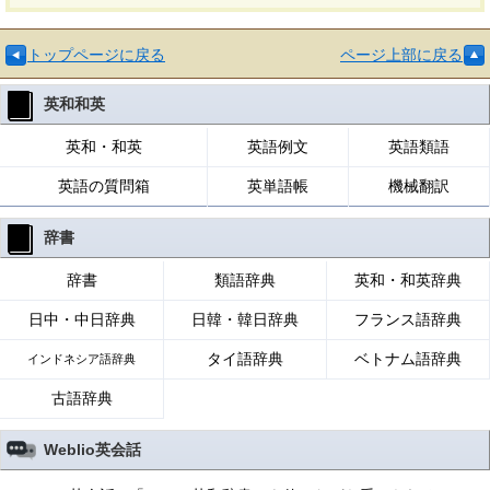
トップページに戻る
ページ上部に戻る
英和和英
英和・和英
英語例文
英語類語
英語の質問箱
英単語帳
機械翻訳
辞書
辞書
類語辞典
英和・和英辞典
日中・中日辞典
日韓・韓日辞典
フランス語辞典
タイ語辞典
ベトナム語辞典
インドネシア語辞典
古語辞典
Weblio英会話