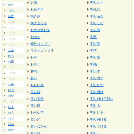
話法
割りかた
わと
わめき声
割込む
わな
わに
喚き声
割り込む
わぬ
喚き立てる
割りこむ
わね
わめき散らす
わり算
わの
わめく
割算
わは
輪紋ゴキブリ
割り算
わひ
わふ
ワモンゴキブリ
割下
わへ
わや
割り鏨
わほ
わやく
割高
わま
和与
割出す
わみ
笑い
割り出す
わむ
わめ
わらい顔
割りだす
わも
笑い鴎
割り付け
わや
笑い翡翠
割り付け可能な
わゆ
笑い顔
割付る
わよ
わらい声
割付ける
わら
わり
笑い声
割り付ける
わる
笑いながら
割りつける
われ
笑い話
割りと