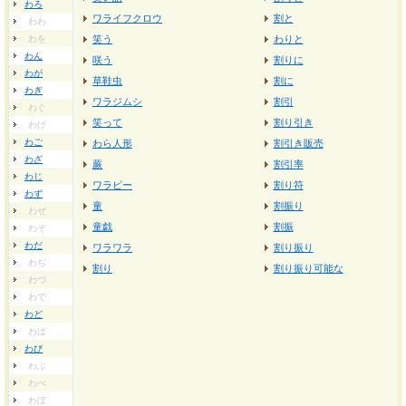
わろ
ワライフクロウ
割と
わわ
わを
笑う
わりと
わん
咲う
割りに
わが
草鞋虫
割に
わぎ
ワラジムシ
割引
わぐ
笑って
割り引き
わげ
わご
わら人形
割引き販売
わざ
蕨
割引率
わじ
ワラビー
割り符
わず
童
割振り
わぜ
童戯
割振
わぞ
わだ
ワラワラ
割り振り
わぢ
割り
割り振り可能な
わづ
わで
わど
わば
わび
わぶ
わべ
わぼ