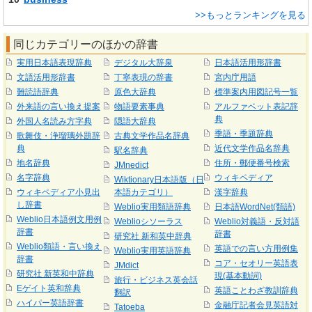
>>もっとランキングを見る
同じカテゴリーのほかの辞書
実用日本語表現辞典
デジタル大辞泉
日本語活用形辞書
文語活用形辞書
丁寧表現の辞書
宮内庁用語
難読語辞典
原色大辞典
標準案内用図記号一覧
外来語の言い換え提案
物語要素事典
アルファベット表記辞
典
外国人名読み方字典
隠語大辞典
季語・季題辞典
歌舞伎・浄瑠璃外題辞
古典文学作品名辞典
典
近代文学作品名辞典
駅名辞典
地名辞典
住所・郵便番号検索
JMnedict
名字辞典
ウィキペディア
Wiktionary日本語版（日
ウィキペディア小見出
本語カテゴリ）
漢字辞典
し辞書
Weblio実用類語辞典
日本語WordNet(類語)
Weblio日本語例文用例
Weblioシソーラス
Weblio対義語・反対語
辞書
辞書
研究社 新和英中辞典
Weblio類語・言い換え
英語での言い方用例集
Weblio実用英語辞典
辞書
コア・セオリー英語表
JMdict
研究社 新英和中辞典
現(基本動詞)
旅行・ビジネス英会話
Eゲイト英和辞典
英語ことわざ教訓辞典
翻訳
ハイパー英語辞書
金融庁記者会見英語対
Tatoeba