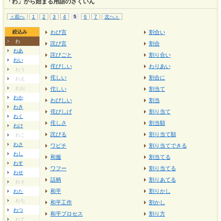
「わ」から始まる用語のさくいん
＜前へ
1
2
3
4
5
6
7
次へ＞
絞込み
わび言
割合い
わ
詫び言
割合
わあ
詫びごと
割り合い
わい
侘びしい
わりあい
わう
侘しい
割合に
わえ
わお
佗しい
割当て
わか
わびしい
割当
わき
侘びしげ
割り当て
わく
侘しさ
割当額
わけ
詫びる
割り当て額
わこ
わさ
ワピチ
割り当てできる
わし
和服
割当てる
わす
ワフー
割り当てる
わせ
話柄
割りあてる
わそ
和平
割りかし
わた
わち
和平工作
割かし
わつ
和平プロセス
割り方
わて