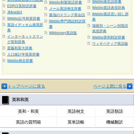
Weblio派生語辞書
Weblio和製英語辞書
EDR日英対訳辞書
Weblio英語表現辞典
メール英語例文辞書
JMnedict
Weblio英語言い回し辞
最強のスラング英会話
Weblio記号和英辞書
典
Weblio専門用語対訳辞
英語イディオム表現辞
場面別・シーン別英語
書
典
表現辞典
Wiktionary英語版
インターネットスラン
Weblio英和対訳辞書
グ英和辞典
ウィキペディア英語版
斎藤和英大辞典
人口統計学英英辞書
Weblio例文辞書
トップページに戻る
ページ上部に戻る
英和和英
英和・和英
英語例文
英語類語
英語の質問箱
英単語帳
機械翻訳