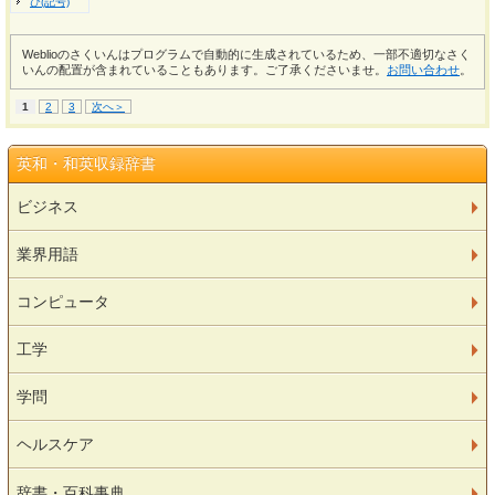
ひ(記号)
Weblioのさくいんはプログラムで自動的に生成されているため、一部不適切なさく
いんの配置が含まれていることもあります。ご了承くださいませ。
お問い合わせ
。
1
2
3
次へ＞
英和・和英収録辞書
ビジネス
業界用語
コンピュータ
工学
学問
ヘルスケア
辞書・百科事典