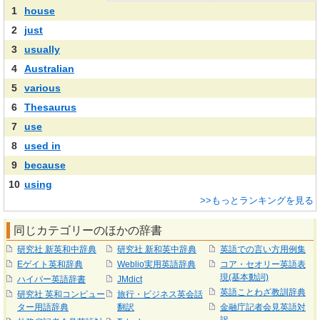
1
house
2
just
3
usually
4
Australian
5
various
6
Thesaurus
7
use
8
used in
9
because
10
using
>>もっとランキングを見る
同じカテゴリーのほかの辞書
研究社 新英和中辞典
研究社 新和英中辞典
英語での言い方用例集
Eゲイト英和辞典
Weblio実用英語辞典
コア・セオリー英語表
現(基本動詞)
ハイパー英語辞書
JMdict
英語ことわざ教訓辞典
研究社 英和コンピュー
旅行・ビジネス英会話
ター用語辞典
翻訳
金融庁記者会見英語対