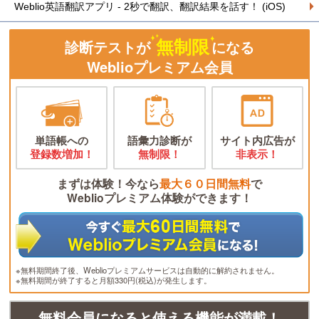
Weblio英語翻訳アプリ - 2秒で翻訳、翻訳結果を話す！ (iOS)
無制限
診断テストが
になる
Weblioプレミアム会員
単語帳への
語彙力診断が
サイト内広告が
登録数増加！
無制限！
非表示！
まずは体験！今なら
最大６０日間無料
で
Weblioプレミアム体験ができます！
※無料期間終了後、Weblioプレミアムサービスは自動的に解約されません。
※無料期間が終了すると月額330円(税込)が発生します。
無料会員になると使える機能が満載！