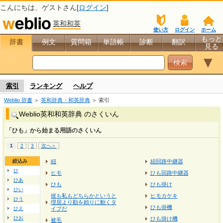
こんにちは、
ゲスト
さん[
ログイン
]
英和和英
使い方
ログイン
ホーム
もっと
辞書
例文
質問箱
単語帳
診断
翻訳
見る
▼
索引
ランキング
ヘルプ
Weblio 辞書
＞
英和辞典・和英辞典
＞ 索引
Weblio英和和英辞典 のさくいん
「ひも」から始まる用語のさくいん
1
2
3
次へ＞
絞込み
紐
紐回路中継器
ひ
ヒモ
ひも回路中継器
ひあ
ひも
ひも掛け
ひい
彼も私もどちらかというと
ヒモカケキ
ひう
理屈より勘を頼りに動くタ
ひも掛機
ひえ
イプだ
ひお
ひも掛け機
被毛