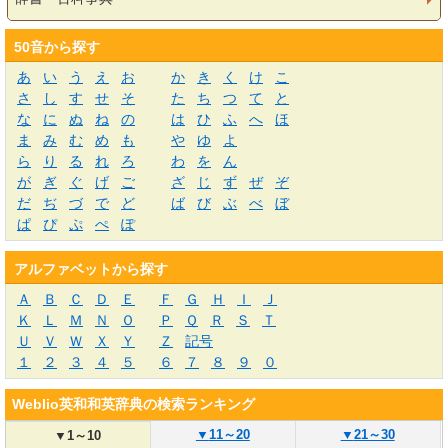
50音から探す
あ
い
う
え
お
か
き
く
け
こ
さ
し
す
せ
そ
た
ち
つ
て
と
な
に
ぬ
ね
の
は
ひ
ふ
へ
ほ
ま
み
む
め
も
や
ゆ
よ
ら
り
る
れ
ろ
わ
を
ん
が
ぎ
ぐ
げ
ご
ざ
じ
ず
ぜ
ぞ
だ
ぢ
づ
で
ど
ば
び
ぶ
べ
ぼ
ぱ
ぴ
ぷ
ぺ
ぽ
アルファベットから探す
Ａ
Ｂ
Ｃ
Ｄ
Ｅ
Ｆ
Ｇ
Ｈ
Ｉ
Ｊ
Ｋ
Ｌ
Ｍ
Ｎ
Ｏ
Ｐ
Ｑ
Ｒ
Ｓ
Ｔ
Ｕ
Ｖ
Ｗ
Ｘ
Ｙ
Ｚ
記号
１
２
３
４
５
６
７
８
９
０
Weblio英和和英辞典の検索ランキング
▼
11～20
▼
21～30
▼
1～10