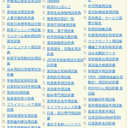
訳
外務省記者会見英語対
Tatoeba
訳
外交関連用語集
経済のにほんご
英和経済用語辞典
英文財務諸表用語集
英和生命保険用語辞典
人事労務和英辞典
英和商品・サービス国
警察用語英訳一覧
際分類名
和英日本標準商品分類
英和ITS関連用語集
和英防衛略語集
和英マシニング用語集
電気・電子用語集
作業環境測定和英辞典
ラムサール条約用語和
科学技術論文動詞集
英対訳集
マイクロソフト用語集
電気制御英語辞典
コンピューター用語辞
機械工学英和和英辞典
部局課名・官職名英訳
典
法令名翻訳データ
辞典
和英宇宙実験対訳用語
英和独禁法用語辞典
JST科学技術用語日英対
集
訳辞書
英語論文検索辞書
法令用語日英標準対訳
英語論文投稿用語集
和英図学用語辞書
辞書
英和防災用語集
ITER（国際熱核融合実
学術用語英和対訳集
験炉）用語対訳辞書
和英教育用語辞典
日英対訳言語学用語集
PDQ®がん用語辞書 英
英和医学用語集
英和GIS用語集
語版
眼科専門用語辞書
脱原発和英小辞典
英和解剖学用語集
英和寄生虫学用語集
プライマリ・ケア英和
英和環境感染学用語集
ライフサイエンス辞書
辞典
集団災害医学用語
日英・英日専門用語辞
英和病理所見用語集
日本語WordNet(英和)
書
英和歯内療法用語集
日英固有名詞辞典
遺伝子名称シソーラス
英和実験動物学用語集