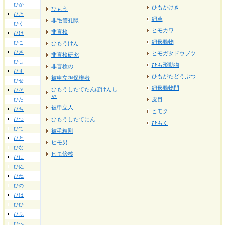
ひか
ひもかけき
ひもう
ひき
紐革
非毛管孔隙
ひく
ヒモカワ
非盲検
ひけ
紐形動物
ひこ
ひもうけん
ひさ
ヒモガタドウブツ
非盲検研究
ひし
ひも形動物
非盲検の
ひす
ひもがたどうぶつ
被申立担保権者
ひせ
紐形動物門
ひもうしたてたんぽけんし
ひそ
ゃ
皮目
ひた
被申立人
ひち
ヒモク
ひつ
ひもうしたてにん
ひもく
ひて
被毛粗剛
ひと
ヒモ男
ひな
ヒモ傍核
ひに
ひぬ
ひね
ひの
ひは
ひひ
ひふ
ひへ