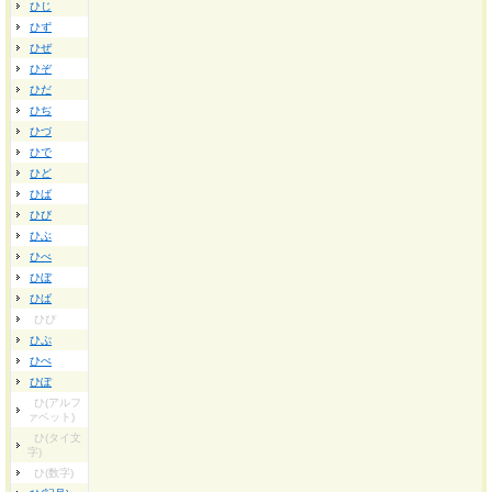
ひじ
ひず
ひぜ
ひぞ
ひだ
ひぢ
ひづ
ひで
ひど
ひば
ひび
ひぶ
ひべ
ひぼ
ひぱ
ひぴ
ひぷ
ひぺ
ひぽ
ひ(アルフ
ァベット)
ひ(タイ文
字)
ひ(数字)