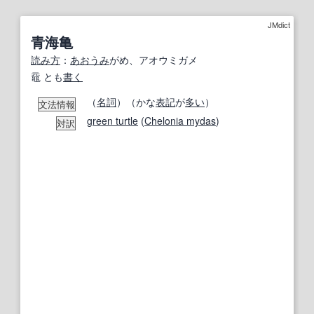
JMdict
青海亀
読み方
：
あおうみ
がめ、アオウミガメ
黿 とも
書く
（
名詞
）（かな
表記
が
多い
）
文法情報
green turtle
(
Chelonia mydas
)
対訳