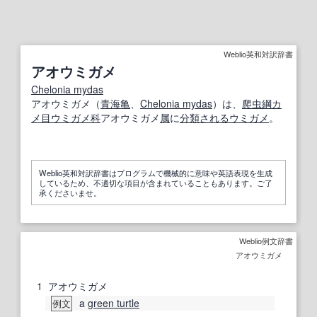
Weblio英和対訳辞書
アオウミガメ
Chelonia mydas
アオウミガメ（
青海
亀
、
Chelonia mydas
）は、
爬虫綱
カ
メ目
ウミガメ科
アオウミガメ
属
に
分類される
ウミガメ
。
Weblio英和対訳辞書はプログラムで機械的に意味や英語表現を生成
しているため、不適切な項目が含まれていることもあります。ご了
承くださいませ。
Weblio例文辞書
アオウミガメ
1
アオウミガメ
a
green turtle
例文