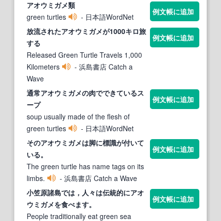
アオウミガメ
類
例文帳に追加
green turtles
- 日本語WordNet
放流された
アオウミガメ
が1000キロ旅
例文帳に追加
する
Released Green Turtle Travels 1,000
Kilometers
- 浜島書店 Catch a
Wave
通常
アオウミガメ
の肉でできているス
例文帳に追加
ープ
soup usually made of the flesh of
green turtles
- 日本語WordNet
その
アオウミガメ
は脚に標識が付いて
例文帳に追加
いる。
The green turtle has name tags on its
limbs.
- 浜島書店 Catch a Wave
小笠原諸島では，人々は伝統的に
アオ
例文帳に追加
ウミガメ
を食べます。
People traditionally eat green sea