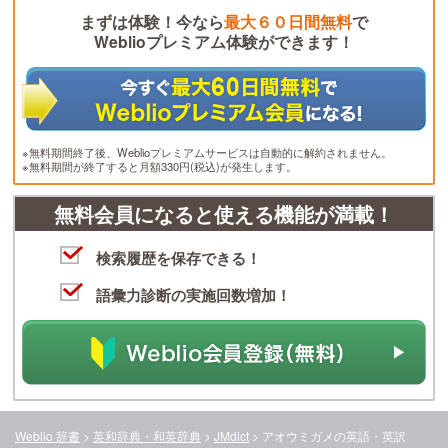
まずは体験！今なら
最大６０日間無料
で
Weblioプレミアム体験ができます！
※無料期間終了後、Weblioプレミアムサービスは自動的に解約されません。
※無料期間が終了すると月額330円(税込)が発生します。
無料会員になると使える機能が満載！
検索履歴を保存できる！
語彙力診断の実施回数増加！
Weblio 辞書
>
英和辞典・和英辞典
>
JMdict
>
アオウミガメ
の英語・英訳