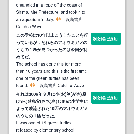
entangled in a rope off the coast of
Shima, Mie Prefecture, and took it to
an aquarium in July.
- 浜島書店
Catch a Wave
この学校は10年以上こうしたことを行
例文帳に追加
っているが，それらの
アオウミガメ
の
うちの１匹が見つかったのは今回が初
めてだ。
The school has done this for more
than 10 years and this is the first time
one of the green turtles has been
found.
- 浜島書店 Catch a Wave
それは2006年３月に小(お)笠(がさ)原
例文帳に追加
(わら)諸島父(ちち)島(じま)の小学生に
よって放流された19匹の
アオウミガメ
のうちの１匹だった。
It was one of 19 green turtles
released by elementary school