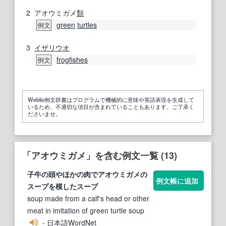
2
アオウミガメ
類
green
turtles
例文
3
イザリウオ
frogfishes
例文
Weblio例文辞書はプログラムで機械的に意味や英語表現を生成して
いるため、不適切な項目が含まれていることもあります。ご了承く
ださいませ。
「アオウミガメ」を含む例文一覧 (13)
子牛の頭やほかの肉で
アオウミガメ
の
例文帳に追加
スープを模したスープ
soup made from a calf's head or other
meat in imitation of green turtle soup
- 日本語WordNet