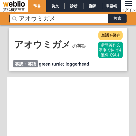
辞書
例文
診断
翻訳
単語帳
英和和英辞書
ログイン
単語
保存
を
アオウミガメ
の英語
瞬間英作文
添削で伸ばす
無料で試す
英訳・英語
green turtle; loggerhead