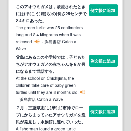
この
アオウミガメ
は，放流されたとき
例文帳に追加
には(甲(こう)羅(ら)の)長さ25センチで
2.4キロあった。
The green turtle was 25 centimeters
long and 2.4 kilograms when it was
released.
- 浜島書店 Catch a
Wave
父島にあるこの小学校では，子どもた
例文帳に追加
ちが
アオウミガメ
の赤ちゃんを８か月
になるまで世話する。
At the school on Chichijima, the
children take care of baby green
turtles until they are 8 months old.
- 浜島書店 Catch a Wave
７月，三重県志(し)摩(ま)市沖でロー
例文帳に追加
プにからまっていた
アオウミガメ
を漁
民が発見し，水族館に連れていった。
A fisherman found a green turtle