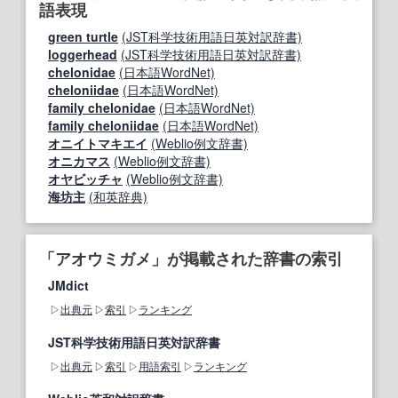
語表現
green turtle
(JST科学技術用語日英対訳辞書)
loggerhead
(JST科学技術用語日英対訳辞書)
chelonidae
(日本語WordNet)
cheloniidae
(日本語WordNet)
family chelonidae
(日本語WordNet)
family cheloniidae
(日本語WordNet)
オニイトマキエイ
(Weblio例文辞書)
オニカマス
(Weblio例文辞書)
オヤビッチャ
(Weblio例文辞書)
海坊主
(和英辞典)
「アオウミガメ」が掲載された辞書の索引
JMdict
出典元
索引
ランキング
JST科学技術用語日英対訳辞書
出典元
索引
用語索引
ランキング