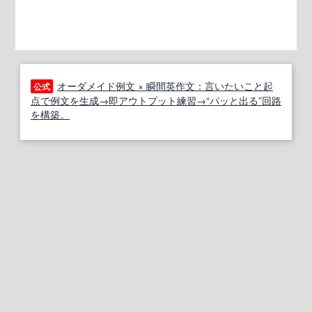
オーダメイド例文 × 瞬間英作文：言いたいこと起
公式
点で例文を生成→即アウトプット練習→“パッと出る”回路
を構築。