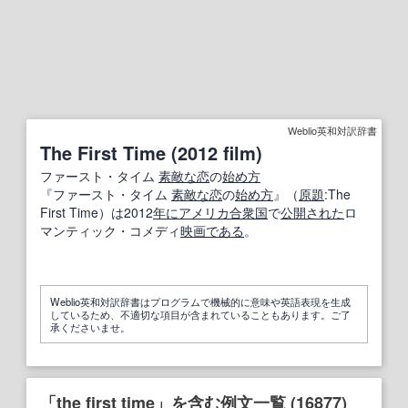
Weblio英和対訳辞書
The First Time (2012 film)
ファースト・タイム
素敵な
恋
の
始め方
『ファースト・タイム
素敵な
恋
の
始め方
』（
原題
:The
First Time）は2012
年に
アメリカ合衆国
で
公開
された
ロ
マンティック・コメディ
映画
である
。
Weblio英和対訳辞書はプログラムで機械的に意味や英語表現を生成
しているため、不適切な項目が含まれていることもあります。ご了
承くださいませ。
「the first time」を含む例文一覧 (16877)