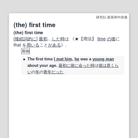
研究社 新英和中辞典
(the) first time
(the) fírst tìme
[
接続詞
的に
]
最初
…
した時
は 《★
【用法】
time
の後
に
that を
用いる
こと
がある
》.
用例
The
first time
I met him
,
he
was a
young man
最初に
彼に会った
時
は
彼は
君
くら
about your age.
い
の
年
の
青年
だった
.