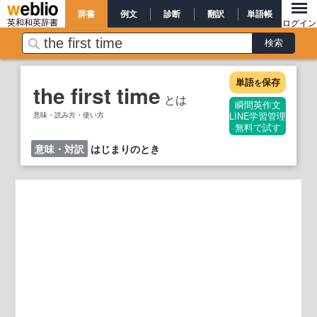
辞書
例文
診断
翻訳
単語帳
英和和英辞書
ログイン
単語
保存
を
the first time
とは
瞬間英作文
意味・読み方・使い方
LINE学習管理
無料で試す
意味・対訳
はじまりのとき