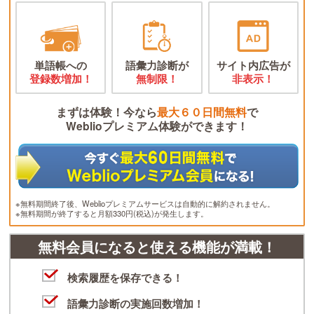
単語帳への
語彙力診断が
サイト内広告が
登録数増加！
無制限！
非表示！
まずは体験！今なら
最大６０日間無料
で
Weblioプレミアム体験ができます！
※無料期間終了後、Weblioプレミアムサービスは自動的に解約されません。
※無料期間が終了すると月額330円(税込)が発生します。
無料会員になると使える機能が満載！
検索履歴を保存できる！
語彙力診断の実施回数増加！