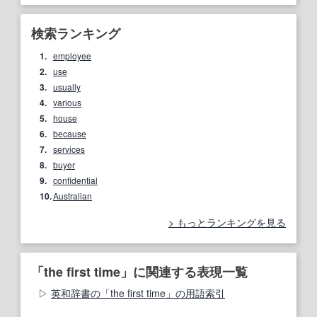
検索ランキング
1.
employee
2.
use
3.
usually
4.
various
5.
house
6.
because
7.
services
8.
buyer
9.
confidential
10.
Australian
もっとランキングを見る
「the first time」に関連する表現一覧
英和辞書の「the first time」の用語索引