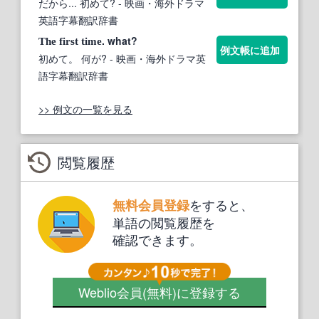
だから... 初めて?
- 映画・海外ドラマ
英語字幕翻訳辞書
. what?
The
first
time
例文帳に追加
初めて。 何が?
- 映画・海外ドラマ英
語字幕翻訳辞書
>> 例文の一覧を見る
閲覧履歴
をすると、
無料会員登録
単語の閲覧履歴を
確認できます。
Weblio会員
(無料)
に登録する