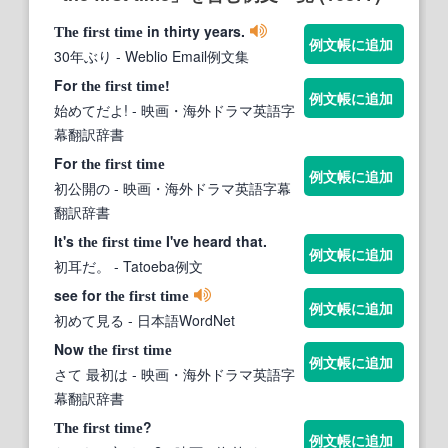
in thirty years.
The
first
time
例文帳に追加
30年ぶり
- Weblio Email例文集
For
!
the
first
time
例文帳に追加
始めてだよ!
- 映画・海外ドラマ英語字
幕翻訳辞書
For
the
first
time
例文帳に追加
初公開の
- 映画・海外ドラマ英語字幕
翻訳辞書
It's
I've heard that.
the
first
time
例文帳に追加
初耳だ。
- Tatoeba例文
see for
the
first
time
例文帳に追加
初めて見る
- 日本語WordNet
Now
the
first
time
例文帳に追加
さて 最初は
- 映画・海外ドラマ英語字
幕翻訳辞書
?
The
first
time
例文帳に追加