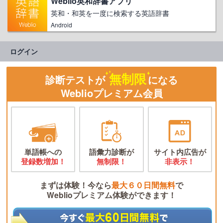
Weblio英和辞書アプリ
英和・和英を一度に検索する英語辞書
Android
ログイン
無制限
診断テストが
になる
Weblioプレミアム会員
単語帳への
語彙力診断が
サイト内広告が
登録数増加！
無制限！
非表示！
まずは体験！今なら
最大６０日間無料
で
Weblioプレミアム体験ができます！