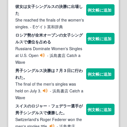
彼女は女子
シングルス
の決勝に出場し
例文帳に追加
た
She reached the finals of the women's
singles.
- Eゲイト英和辞典
ロシア勢が全米オープンの女子
シング
例文帳に追加
ルス
で優位を占める
Russians Dominate Women's Singles
at U.S. Open
- 浜島書店 Catch a
Wave
男子
シングルス
決勝は７月３日に行わ
例文帳に追加
れた。
The final of the men's singles was
held on July 3.
- 浜島書店 Catch a
Wave
スイスのロジャー・フェデラー選手が
例文帳に追加
男子
シングルス
で優勝した。
Switzerland's Roger Federer won the
men's singles title.
- 浜島書店