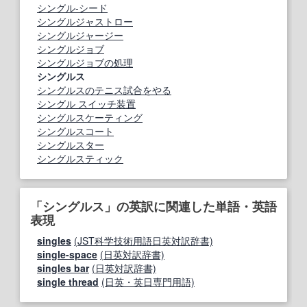
シングル‐シード
シングルジャストロー
シングルジャージー
シングルジョブ
シングルジョブの処理
シングルス
シングルスのテニス試合をやる
シングル スイッチ装置
シングルスケーティング
シングルスコート
シングルスター
シングルスティック
「シングルス」の英訳に関連した単語・英語
表現
singles
(JST科学技術用語日英対訳辞書)
single-space
(日英対訳辞書)
singles bar
(日英対訳辞書)
single thread
(日英・英日専門用語)