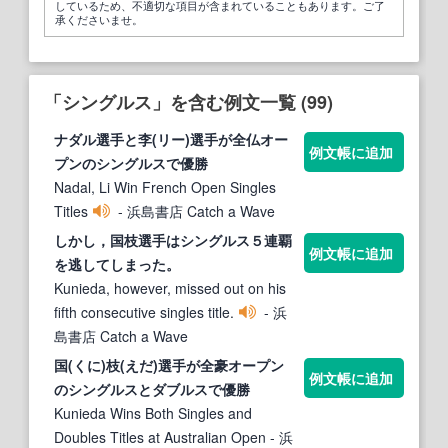
しているため、不適切な項目が含まれていることもあります。ご了
承くださいませ。
「シングルス」を含む例文一覧 (99)
ナダル選手と李(リー)選手が全仏オー
例文帳に追加
プンの
シングルス
で優勝
Nadal, Li Win French Open Singles
Titles
- 浜島書店 Catch a Wave
しかし，国枝選手は
シングルス
５連覇
例文帳に追加
を逃してしまった。
Kunieda, however, missed out on his
fifth consecutive singles title.
- 浜
島書店 Catch a Wave
国(くに)枝(えだ)選手が全豪オープン
例文帳に追加
の
シングルス
とダブルスで優勝
Kunieda Wins Both Singles and
Doubles Titles at Australian Open
- 浜