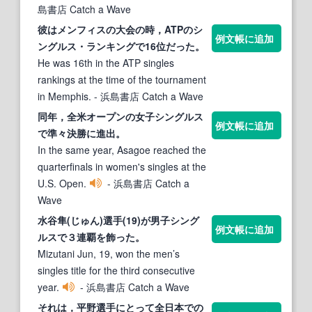
島書店 Catch a Wave
彼はメンフィスの大会の時，ATPの
シ
例文帳に追加
ングルス
・ランキングで16位だった。
He was 16th in the ATP singles
rankings at the time of the tournament
in Memphis.
- 浜島書店 Catch a Wave
同年，全米オープンの女子
シングルス
例文帳に追加
で準々決勝に進出。
In the same year, Asagoe reached the
quarterfinals in women's singles at the
U.S. Open.
- 浜島書店 Catch a
Wave
水谷隼(じゅん)選手(19)が男子
シング
例文帳に追加
ルス
で３連覇を飾った。
Mizutani Jun, 19, won the men’s
singles title for the third consecutive
year.
- 浜島書店 Catch a Wave
それは，平野選手にとって全日本での