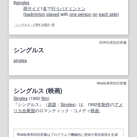
2
singles
両
サイド
1
名
で
行う
バドミントン
(
badminton
played
with
one person
on
each side
)
「シングルス」に関する類語一覧
EDR日英対訳辞書
シングルス
singles
Weblio英和対訳辞書
シングルス (映画)
Singles
(1992
film
)
『シングルス』（
原題
：
Singles
）は、1992
年
制作
の
アメ
リカ合衆国
のロマンティック・コメディ
映画
。
Weblio英和対訳辞書はプログラムで機械的に意味や英語表現を生成