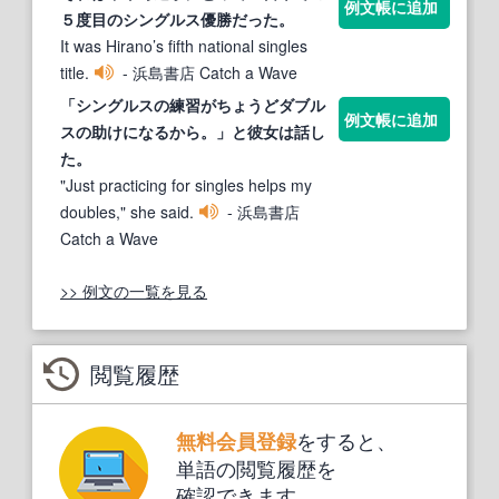
例文帳に追加
５度目の
シングルス
優勝だった。
It was Hirano’s fifth national singles
title.
- 浜島書店 Catch a Wave
「
シングルス
の練習がちょうどダブル
例文帳に追加
スの助けになるから。」と彼女は話し
た。
"Just practicing for singles helps my
doubles," she said.
- 浜島書店
Catch a Wave
>> 例文の一覧を見る
閲覧履歴
をすると、
無料会員登録
単語の閲覧履歴を
確認できます。