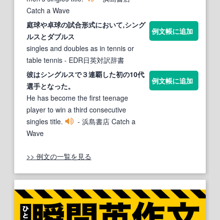
Catch a Wave
庭球や卓球の試合形式において,
シング
例文帳に追加
ルス
とダブルス
singles and doubles as in tennis or
table tennis
- EDR日英対訳辞書
彼は
シングルス
で３連覇した初の10代
例文帳に追加
選手となった。
He has become the first teenage
player to win a third consecutive
singles title.
- 浜島書店 Catch a
Wave
>> 例文の一覧を見る