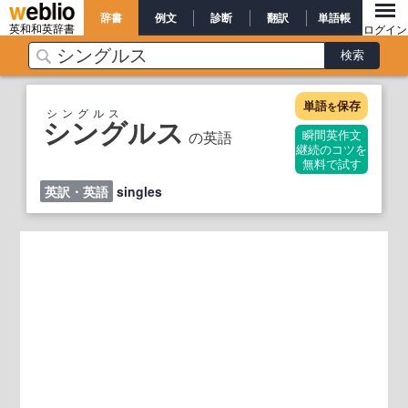
辞書
例文
診断
翻訳
単語帳
英和和英辞書
ログイン
単語
保存
を
シングルス
シングルス
の英語
瞬間英作文
継続のコツを
無料で試す
英訳・英語
singles