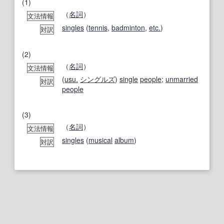
(1)
（
名詞
）
文法情報
singles
(
tennis
,
badminton
,
etc.
)
対訳
(2)
（
名詞
）
文法情報
(
usu.
シングルズ
)
single
people
;
unmarried
対訳
people
(3)
（
名詞
）
文法情報
singles
(
musical
album
)
対訳