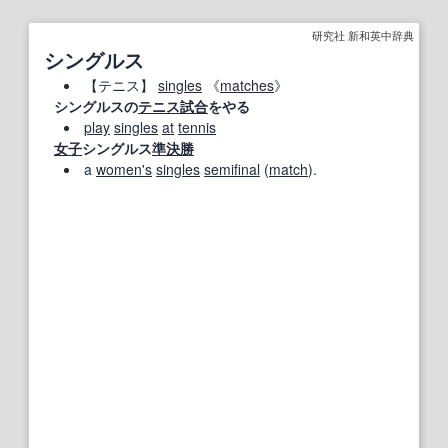
研究社 新和英中辞典
シングルス
【
テニス
】
singles
《
matches
》
シングルスの
テニス
試合
をやる
play
singles
at
tennis
女子
シングルス
準決勝
a
women's
singles
semifinal
(
match
).