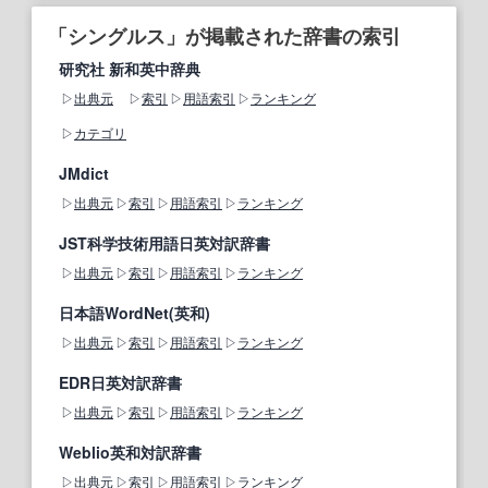
「シングルス」が掲載された辞書の索引
研究社 新和英中辞典
出典元
索引
用語索引
ランキング
カテゴリ
JMdict
出典元
索引
用語索引
ランキング
JST科学技術用語日英対訳辞書
出典元
索引
用語索引
ランキング
日本語WordNet(英和)
出典元
索引
用語索引
ランキング
EDR日英対訳辞書
出典元
索引
用語索引
ランキング
Weblio英和対訳辞書
出典元
索引
用語索引
ランキング