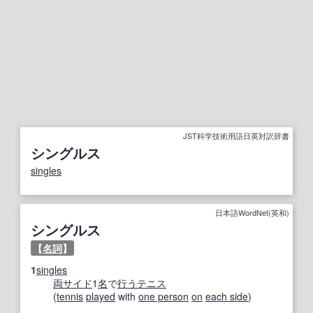
JST科学技術用語日英対訳辞書
シングルス
singles
日本語WordNet(英和)
シングルス
【
名詞
】
1
singles
両
サイド
1
名
で
行う
テニス
(
tennis
played
with
one person
on
each side
)