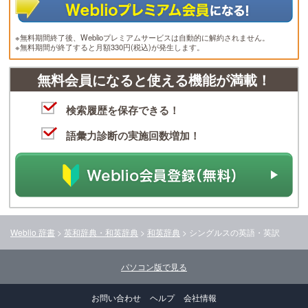
※無料期間終了後、Weblioプレミアムサービスは自動的に解約されません。
※無料期間が終了すると月額330円(税込)が発生します。
無料会員になると使える機能が満載！
検索履歴を保存できる！
語彙力診断の実施回数増加！
Weblio 辞書
>
英和辞典・和英辞典
>
和英辞典
>
シングルス
の英語・英訳
パソコン版で見る
お問い合わせ
ヘルプ
会社情報