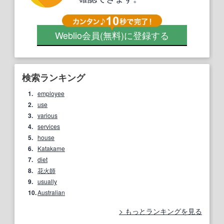
Weblio会員
(無料)
に登録する
検索ランキング
1.
employee
2.
use
3.
various
4.
services
5.
house
6.
Katakame
7.
diet
8.
花火師
9.
usually
10.
Australian
もっとランキングを見る