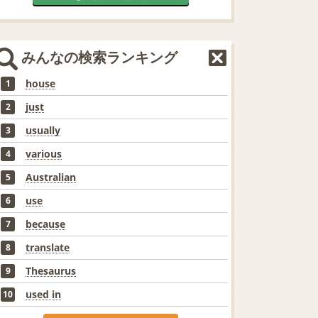
みんなの検索ランキング
house
1
just
2
usually
3
various
4
Australian
5
use
6
because
7
translate
8
Thesaurus
9
used in
10