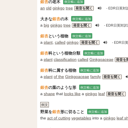
銀杏
の老木
例文帳に追加
an
old
ginkgo
tree
発音を聞く
- EDR日英対
大きな
銀杏
の木
例文帳に追加
a
big
ginkgo
tree
発音を聞く
- EDR日英対
銀杏
という植物
例文帳に追加
a
plant
,
called
ginkgo
発音を聞く
- EDR日
銀杏
科という植物分類
例文帳に追加
a
plant
classification
called
Ginkgoaceae
発音を
銀杏
科に属する植物
例文帳に追加
a
plant
of the
Ginkgoaceae
family
発音を聞く
銀杏
の葉のような形
例文帳に追加
a
shape
that
looks like
a
ginkgo
leaf
発音を聞く
例文
野菜を
銀杏
形に切ること
例文帳に追加
the
act of cutting
vegetables
into a
ginkgo
leaf s