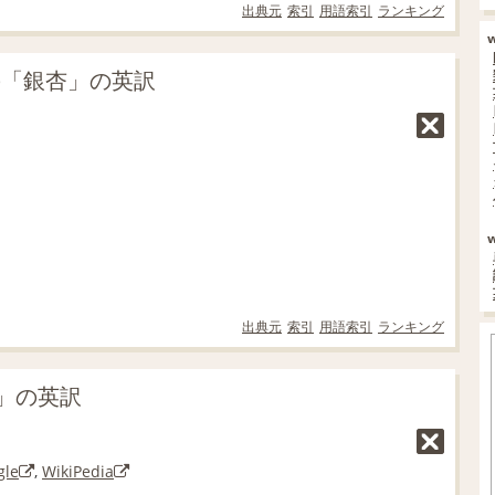
出典元
索引
用語索引
ランキング
の「銀杏」の英訳
出典元
索引
用語索引
ランキング
」の英訳
gle
,
WikiPedia