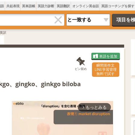
類語
共起表現
英単語帳
英語力診断
英語翻訳
オンライン英会話
英語コーチングを探す
英訳
単語を追加
瞬間英作文
ピン留め
LINE学習管理
無料で試す
kgo、gingko、ginkgo biloba
もっとみる
arrow_forward_ios