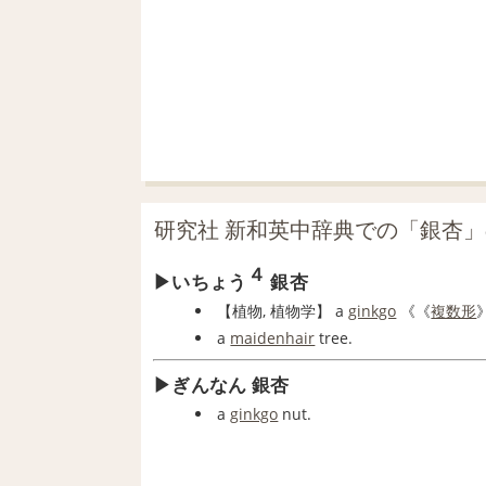
研究社 新和英中辞典での「銀杏
４
いちょう
銀杏
【
植物
, 植物学】
a
ginkgo
《《
複数形
》
a
maidenhair
tree.
ぎんなん 銀杏
a
ginkgo
nut.