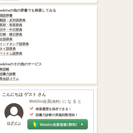
weblioの他の辞書でも検索してみる
国語辞書
類語・反対語辞典
英和・和英辞典
日中・中日辞典
日韓・韓日辞典
古語辞典
インドネシア語辞典
タイ語辞典
ベトナム語辞典
weblioのその他のサービス
単語帳
語彙力診断
英会話コラム
こんにちは ゲスト さん
Weblio会員
になると
(無料)
検索履歴を保存できる！
語彙力診断の実施回数増加！
ログイン