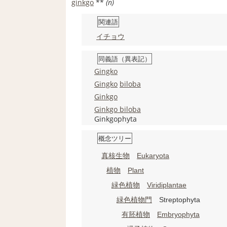
ginkgo
**
(n)
関連語
イチョウ
同義語（異表記）
Gingko
Gingko
biloba
Ginkgo
Ginkgo biloba
Ginkgophyta
概念ツリー
真核生物
Eukaryota
植物
Plant
緑色植物
Viridiplantae
緑色植物
門
Streptophyta
有
胚
植物
Embryophyta