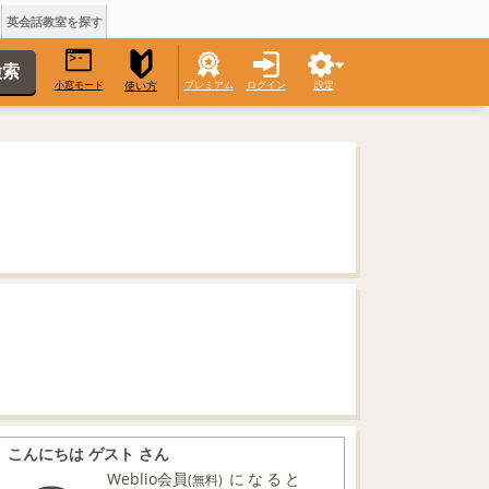
英会話教室を探す
小窓モード
プレミアム
ログイン
設定
使い方
こんにちは ゲスト さん
Weblio会員
になると
(無料)