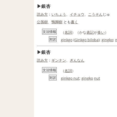
銀杏
読み方
：
いちょう
、
イチョウ
、
こうそん
じゅ
公孫樹
、
鴨脚樹
とも
書く
文法情報
（
名詞
）（かな
表記
が
多い
）
対訳
ginkgo
(
Ginkgo biloba
);
gingko
;
銀杏
読み方
：
ギンナン
、
ぎんなん
文法情報
（
名詞
）
対訳
ginkgo nut
;
gingko
nut