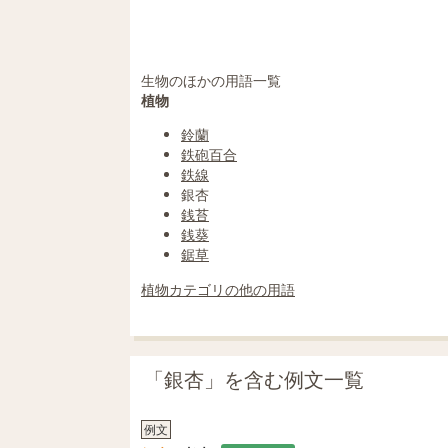
生物のほかの用語一覧
植物
鈴蘭
鉄砲百合
鉄線
銀杏
銭苔
銭葵
鋸草
植物カテゴリの他の用語
「銀杏」を含む例文一覧
例文