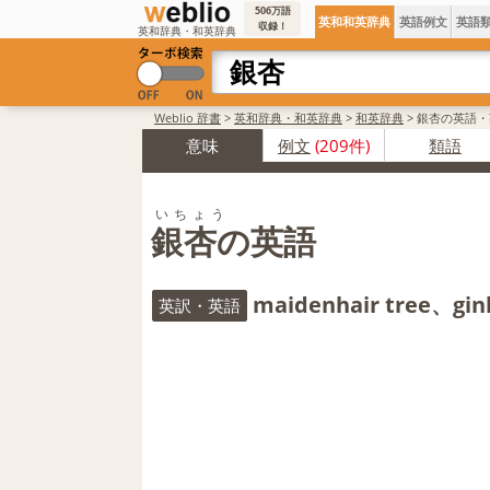
506万語
英和和英辞典
英語例文
英語
収録！
英和辞典・和英辞典
Weblio 辞書
>
英和辞典・和英辞典
>
和英辞典
>
銀杏の英語・
意味
例文
(209件)
類語
いちょう
銀杏の英語
maidenhair tree、gin
英訳・英語