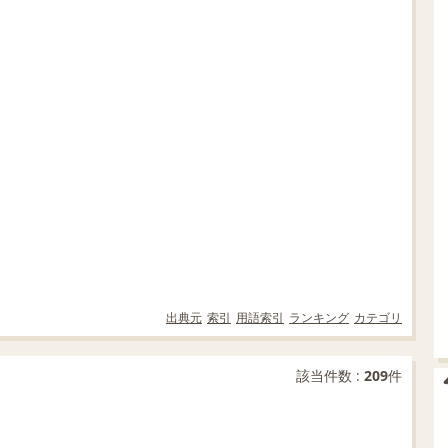
出典元
索引
用語索引
ランキング
カテゴリ
該当件数 :
209
件