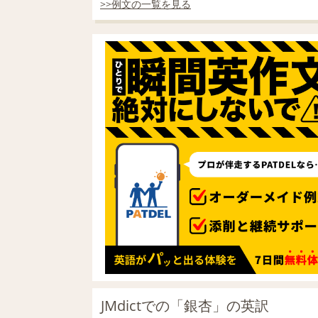
>>例文の一覧を見る
JMdictでの「銀杏」の英訳