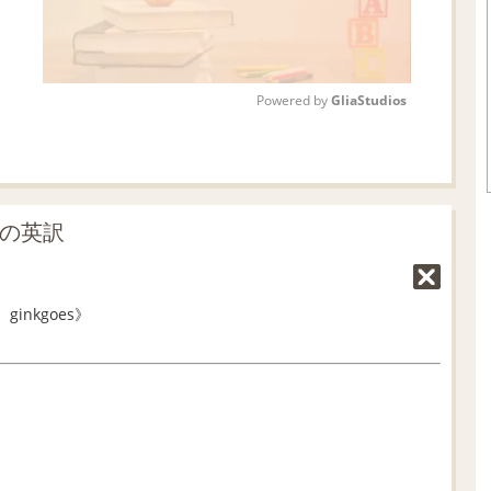
Powered by 
GliaStudios
M
u
t
」の英訳
e
 ginkgoes》