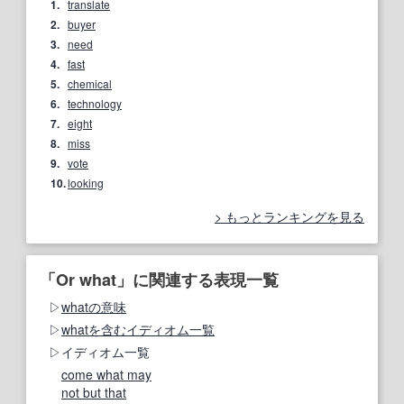
1.
translate
2.
buyer
3.
need
4.
fast
5.
chemical
6.
technology
7.
eight
8.
miss
9.
vote
10.
looking
もっとランキングを見る
「Or what」に関連する表現一覧
whatの意味
whatを含むイディオム一覧
イディオム一覧
come what may
not but that