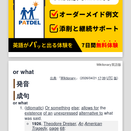
Wiktionary英語版
or what
出典
:『
Wiktionary
』 (2026/04/21
17
:
39
UTC
版
)
発音
成句
or what
(
idiomatic
)
Or something
else
;
allows for
the
existence
of an
unexpressed
alternative to
what
was said.
1926
,
Theodore Dreiser
,
An
American
Tragedy
,
page
68
: