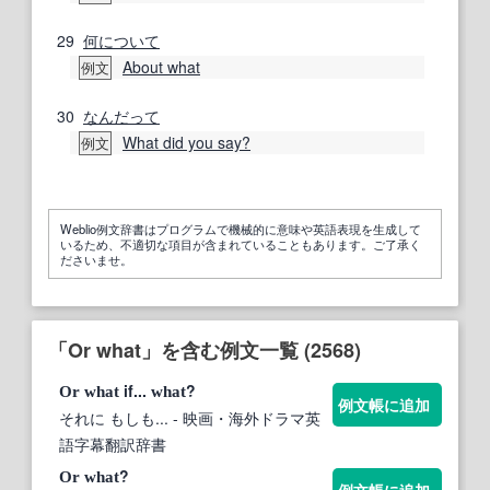
29
何
について
About what
例文
30
なんだって
What did you say?
例文
Weblio例文辞書はプログラムで機械的に意味や英語表現を生成して
いるため、不適切な項目が含まれていることもあります。ご了承く
ださいませ。
「Or what」を含む例文一覧 (2568)
if...
?
Or
what
what
例文帳に追加
それに もしも...
- 映画・海外ドラマ英
語字幕翻訳辞書
?
Or
what
例文帳に追加