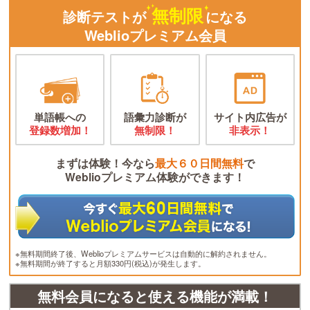
無制限
診断テストが
になる
Weblioプレミアム会員
単語帳への
語彙力診断が
サイト内広告が
登録数増加！
無制限！
非表示！
まずは体験！今なら
最大６０日間無料
で
Weblioプレミアム体験ができます！
※無料期間終了後、Weblioプレミアムサービスは自動的に解約されません。
※無料期間が終了すると月額330円(税込)が発生します。
無料会員になると使える機能が満載！