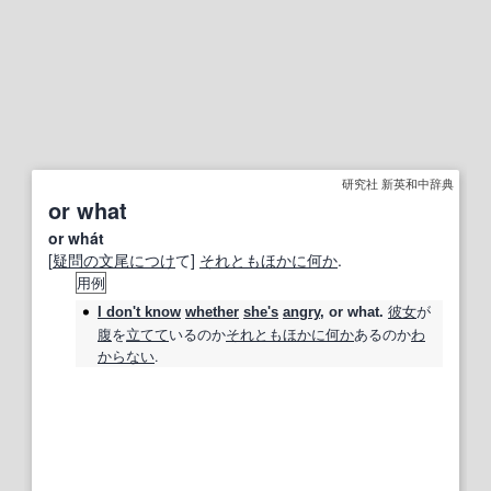
研究社 新英和中辞典
or what
or whát
[
疑問の
文尾
につけ
て]
それとも
ほかに
何か
.
用例
彼女
が
I don't know
whether
she's
angry
,
or what
.
腹
を
立てて
いるのか
それとも
ほかに
何か
あるのか
わ
からない
.