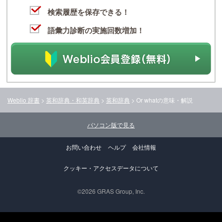
検索履歴を保存できる！
語彙力診断の実施回数増加！
Weblio 辞書
>
英和辞典・和英辞典
>
英和辞典
>
Or what
の意味・解説
パソコン版で見る
お問い合わせ
ヘルプ
会社情報
クッキー・アクセスデータについて
©2026 GRAS Group, Inc.