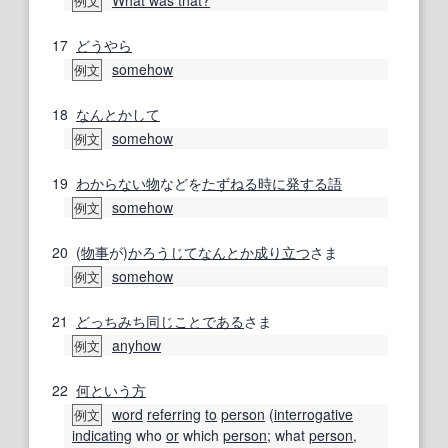
例文
17
どうやら
somehow
例文
18
なんとかして
somehow
例文
19
わからない
物
などを
たずねる
時に
発する
語
somehow
例文
20
(
物事
が)
かろうじて
なんとか
成り立つ
さま
somehow
例文
21
どっちみち
同じこと
である
さま
anyhow
例文
22
何という
方
word
referring
to
person
(
interrogative
例文
indicating
who
or
which
person
; what
person
,