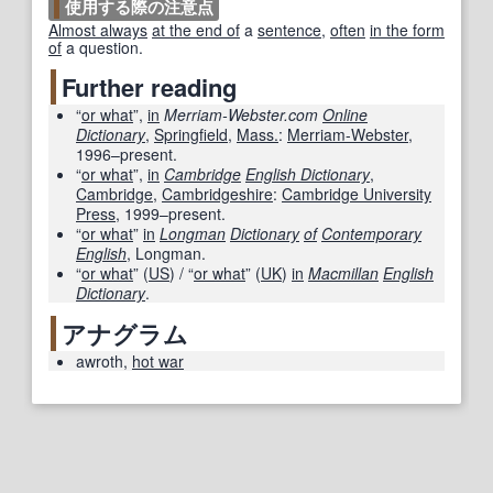
使用する際の注意点
Almost always
at the end of
a
sentence
,
often
in the form
of
a question.
Further reading
“
or what
”,
in
Merriam-Webster.com
Online
Dictionary
,
Springfield
,
Mass.
:
Merriam-Webster
,
1996–present.
“
or what
”,
in
Cambridge
English Dictionary
,
Cambridge
,
Cambridgeshire
:
Cambridge University
Press
, 1999–present.
“
or what
”
in
Longman
Dictionary
of
Contemporary
English
, Longman.
“
or what
” (
US
) / “
or what
” (
UK
)
in
Macmillan
English
Dictionary
.
アナグラム
awroth
,
hot war