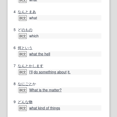
4
なんとまあ
what
例文
5
ど
のもの
which
例文
6
何という
what the hell
例文
7
なんとか
します
I'll
do something about
it.
例文
8
なにごと
か
What is the matter?
例文
9
どんな
物
what kind of things
例文