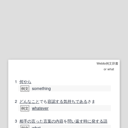
Weblio例文辞書
or what
1
何やら
something
例文
2
どんなこと
でも
容認する
気持ち
である
さま
whatever
例文
3
相手の
言った
言葉の
内容
を
問い返す
時に
発する
語
what
例文