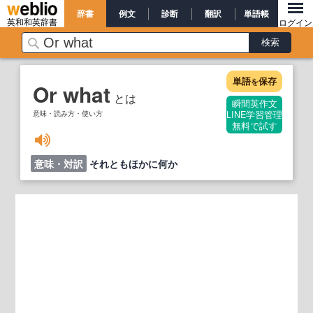
辞書
例文
診断
翻訳
単語帳
英和和英辞書
ログイン
単語
保存
を
Or what
とは
瞬間英作文
意味・読み方・使い方
LINE学習管理
無料で試す
意味・対訳
それともほかに何か