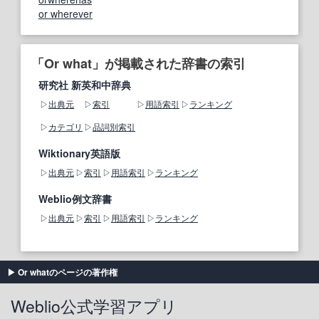
or wherever
「Or what」が掲載された辞書の索引
研究社 新英和中辞典
出典元
索引
用語索引
ランキング
カテゴリ
品詞別索引
Wiktionary英語版
出典元
索引
用語索引
ランキング
Weblio例文辞書
出典元
索引
用語索引
ランキング
Or whatのページの著作権
Weblio公式学習アプリ