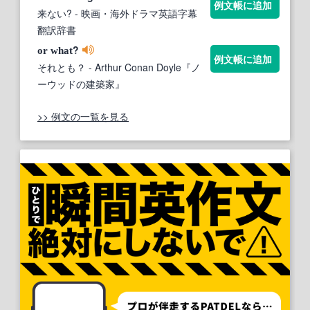
例文帳に追加
来ない?
- 映画・海外ドラマ英語字幕
翻訳辞書
?
or
what
例文帳に追加
それとも？
- Arthur Conan Doyle『ノ
ーウッドの建築家』
>> 例文の一覧を見る