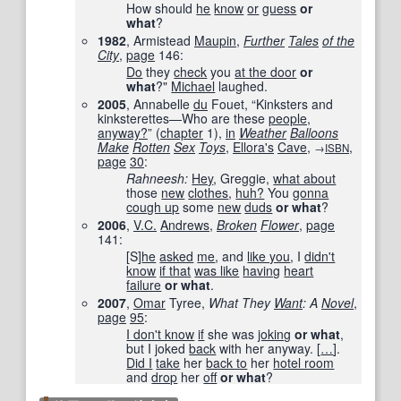
How should
he
know
or
guess
or
what
?
1982
, Armistead
Maupin
,
Further
Tales
of the
City
,
page
146
:
Do
they
check
you
at the door
or
what
?"
Michael
laughed.
2005
, Annabelle
du
Fouet, “Kinksters and
kinksterettes—Who are these
people
,
anyway?
” (
chapter
1),
in
Weather
Balloons
Make
Rotten
Sex
Toys
,
Ellora
's
Cave
,
,
→
ISBN
page
30
:
Rahneesh:
Hey
, Greggie,
what about
those
new
clothes
,
huh?
You
gonna
cough up
some
new
duds
or what
?
2006
,
V.C.
Andrews
,
Broken
Flower
,
page
141
:
[S]
he
asked
me
, and
like you
, I
didn't
know
if that
was like
having
heart
failure
or what
.
2007
,
Omar
Tyree,
What They
Want
: A
Novel
,
page
95
:
I don't know
if
she was
joking
or what
,
but I joked
back
with her anyway. [
…
].
Did I
take
her
back to
her
hotel room
and
drop
her
off
or what
?