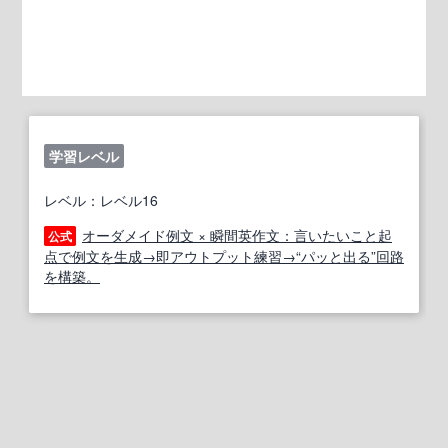
学習レベル
レベル：レベル16
オーダメイド例文 × 瞬間英作文：言いたいこと起
公式
点で例文を生成→即アウトプット練習→“パッと出る”回路
を構築。