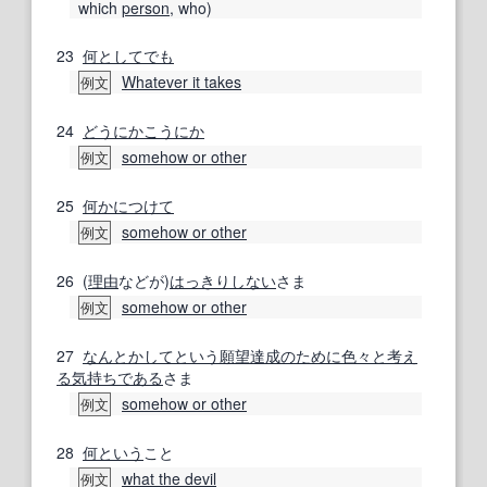
which
person
, who)
23
何としてでも
Whatever it takes
例文
24
どうにかこうにか
somehow or other
例文
25
何かにつけて
somehow or other
例文
26
(
理由
などが)
はっきりしない
さま
somehow or other
例文
27
なんとかして
という
願望
達成
のために
色々
と考え
る
気持ち
である
さま
somehow or other
例文
28
何という
こと
what the devil
例文