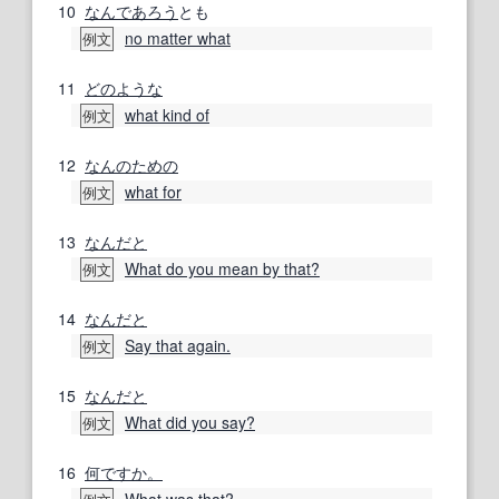
10
なんで
あろう
とも
no matter what
例文
11
どのような
what kind of
例文
12
なんの
ための
what for
例文
13
なんだと
What do you mean by that?
例文
14
なんだと
Say that again.
例文
15
なんだと
What did you say?
例文
16
何ですか。
What was that?