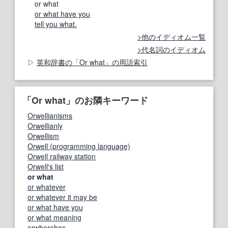
or what
or what have you
tell you what.
他のイディオム一覧
代名詞のイディオム
英和辞書の「Or what」の用語索引
「Or what」のお隣キーワード
Orwellianisms
Orwellianly
Orwellism
Orwell (programming language)
Orwell railway station
Orwell's list
or what
or whatever
or whatever it may be
or what have you
or what meaning
orwherehas