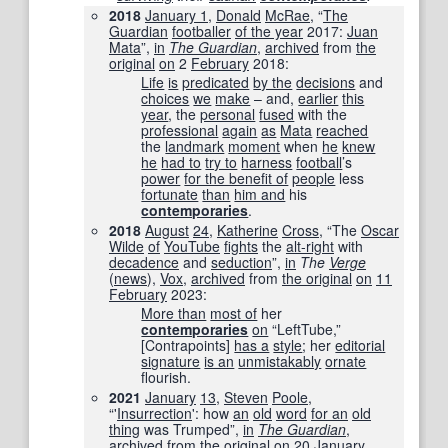
2018
January 1
,
Donald
McRae
, “
The
Guardian
footballer
of the year
2017:
Juan
Mata
”,
in
The Guardian
‎,
archived
from
the
original
on
2
February
2018
:
Life
is
predicated
by the
decisions
and
choices
we
make
– and,
earlier
this
year
, the
personal
fused
with the
professional
again
as
Mata
reached
the
landmark
moment
when
he
knew
he
had to
try to
harness
football
’s
power
for the benefit of
people
less
fortunate
than
him and
his
contemporaries
.
2018
August
24
,
Katherine
Cross
, “The
Oscar
Wilde
of
YouTube
fights
the
alt-right
with
decadence
and
seduction
”,
in
The
Verge
(
news
),
Vox
,
archived
from
the original
on
11
February
2023
:
More than
most of
her
contemporaries
on
“LeftTube,”
[Contrapoints]
has a
style
; her
editorial
signature
is an
unmistakably
ornate
flourish.
2021
January
13
,
Steven
Poole
,
“'
Insurrection
': how
an
old
word
for an
old
thing
was Trumped”,
in
The Guardian
‎,
archived
from
the original
on
20
January