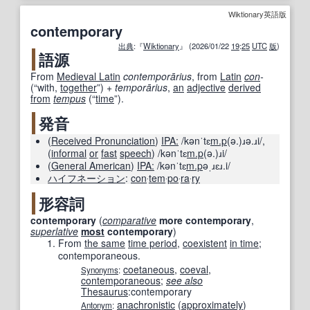
Wiktionary英語版
contemporary
出典
:『
Wiktionary
』 (2026/01/22
19
:
25
UTC
版
)
語源
From
Medieval Latin
contemporārius
, from
Latin
con
-
(
“
with,
together
”
)
+
temporārius
,
an
adjective
derived
from
tempus
(
“
time
”
)
.
発音
(
Received Pronunciation
)
IPA:
/kənˈtɛ
m.p
(ə.)ɹə.ɹi/
,
(
informal
or
fast
speech
)
/kənˈtɛ
m.p
(ə.)ɹi/
(
General American
)
IPA:
/kənˈtɛ
m.p
əˌɹɛɹ.i/
ハイフネーション
:
con
‧
tem
‧
po
‧
ra
‧
ry
形容詞
contemporary
(
comparative
more
contemporary
,
superlative
most
contemporary
)
From
the same
time period
,
coexistent
in time
;
contemporaneous.
coetaneous
,
coeval
,
Synonyms
:
contemporaneous
;
see also
Thesaurus
:
contemporary
anachronistic
(
approximately
)
Antonym
: