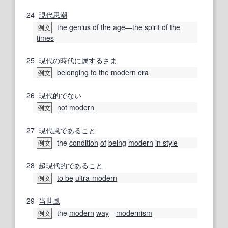
24
現代思潮
the
genius
of the
age
―the
spirit of the
例文
times
25
現代の
時代
に
属する
さま
belonging to
the
modern era
例文
26
現代的
でない
not
modern
例文
27
現代風
であること
the
condition
of
being
modern
in style
例文
28
超
現代的
であること
to be
ultra-modern
例文
29
当世風
the
modern
way
―
modernism
例文