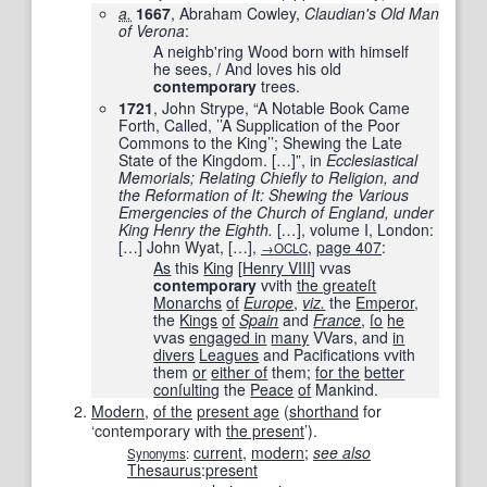
a.
1667
, Abraham Cowley,
Claudian's Old Man
of Verona
‎:
A neighb'ring Wood born with himself
he sees, / And loves his old
contemporary
trees.
1721
, John Strype, “A Notable Book Came
Forth, Called, ’’A Supplication of the Poor
Commons to the King’’; Shewing the Late
State of the Kingdom.
[
…
]
”, in
Ecclesiastical
Memorials; Relating Chiefly to Religion, and
the Reformation of It: Shewing the Various
Emergencies of the Church of England, under
King Henry the Eighth.
[
…
]
, volume I, London:
[
…
]
John Wyat,
[
…
]
,
,
page
407
:
→OCLC
As
this
King
[
Henry VIII
] vvas
contemporary
vvith
the greateſt
Monarchs
of
Europe
,
viz.
the
Emperor
,
the
Kings
of
Spain
and
France
,
ſo
he
vvas
engaged in
many
VVars, and
in
divers
Leagues
and Pacifications vvith
them
or
either of
them;
for the
better
conſulting
the
Peace
of
Mankind.
Modern
,
of the
present age
(
shorthand
for
‘contemporary with
the present
’).
current
,
modern
;
see also
Synonyms
:
Thesaurus
:
present