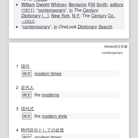
William
Dwight
Whitney
,
Benjamin
E[
li
]
Smith
,
editors
(
1911
), “
contemporary
”,
in
The
Century
Dictionary
[
…
]
,
New York
,
N.Y.
: The
Century
Co.
,
.
→OCLC
“
contemporary
”,
in
OneLook
Dictionary
Search
.
Weblio例文辞書
contemporary
1
現代
modern times
例文
2
近代人
the
moderns
例文
3
現代
式
the
modern style
例文
4
時代区分
としての
近世
modern times
例文