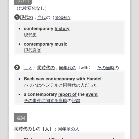
形容詞
（
比較
変化なし
）
1
現代の
，
当代
の（
modern
）
contemporary
history
現代史
contemporary
music
現代音楽
2
〈
…
と〉
同時代の
，
同年代の
〈with〉；
その当時
の
Bach
was contemporary with Handel.
バッハ
は
ヘンデル
と
同時代の
人
だった
a contemporary
report of
the
event
その事
件
に関する
当時
の
記録
名詞
同時代の
もの［
人
］；
同年輩の人