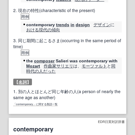
2.
現在の特性(characteristic of the present)
用例
デザイン
に
contemporary
trends
in
design
おける
現代の
傾向
3.
同じ期間に起こるさま(occurring in the same period of
time)
用例
the
composer
Salieri was contemporary with
作曲家
サリエリ
は、
モーツァルト
と
同
Mozart
時代の
人
だった
【
名詞
】
1.
別の人とほとんど同じ年齢の人(a person of nearly the
same age as another)
「contemporary」に関する類語一覧
EDR日英対訳辞書
contemporary