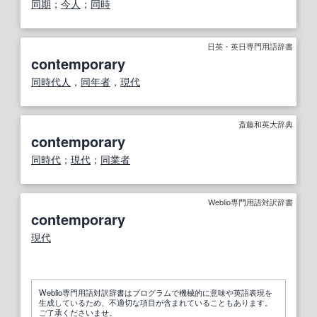
同期
；
今人
；
同時
日英・英日専門用語辞書
contemporary
同時代人
，
同年
者
，
現代
斎藤和英大辞典
contemporary
同時代
；
現代
；
同業者
Weblio専門用語対訳辞書
contemporary
現代
Weblio専門用語対訳辞書はプログラムで機械的に意味や英語表現を
生成しているため、不適切な項目が含まれていることもあります。
ご了承くださいませ。