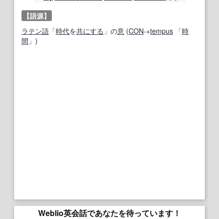
【語源】
ラテン語
「
時代
を
共にする
」の
意
(
CON
‐+
tempus
「
時
間
」)
Weblio英会話であなたを待っています！