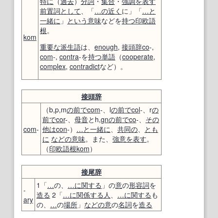
特に
（
過去
）
分詞
・
集合
・
強調
を表す
前置詞
として
、「
…の近く
に」「
…と
一緒に
」
という意味
などを
持つ
印欧語
根
。
kom
重要な
派生語
は、
enough
,
接頭辞
co
-,
com
-,
contra
-を
持つ
単語
（
cooperate
,
complex
,
contradict
など）。
接頭辞
（b,p,m
の前で
com
-、l
の前で
col
-、r
の
前で
cor
-、
母音
とh,
gn
の前で
co
-、
その
com
-
他は
con
-）
…と一緒に
、
共同の
、
とも
に
などの
意味
。また、
強意
を表す
。
（
印欧語
根
kom
）
接尾辞
1「
…
の、
…に関する
」の
意
の
形容詞
を
-
造る
2「
…に
関係する
人
、
…に関する
も
ary
の、
…
の
場所
」
などの
意
の
名詞
を
造る