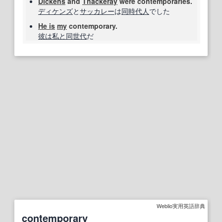
Dickens
and
Thackeray
were contemporaries.
ディケンズ
と
サッカレー
は
同時代人
でした
He is
my
contemporary.
彼は
私と
同
世代
だ
Weblio実用英語辞典
contemporary