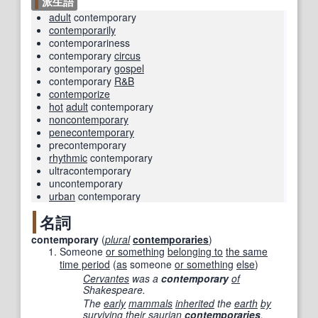
派生語
adult
contemporary
contemporarily
contemporariness
contemporary
circus
contemporary
gospel
contemporary
R&B
contemporize
hot
adult
contemporary
noncontemporary
penecontemporary
precontemporary
rhythmic
contemporary
ultracontemporary
uncontemporary
urban
contemporary
名詞
contemporary
(
plural
contemporaries
)
Someone
or something
belonging to
the same
time period
(
as
someone
or something
else
)
Cervantes
was a
contemporary
of
Shakespeare.
The
early
mammals
inherited
the
earth
by
surviving
their
saurian
contemporaries
.