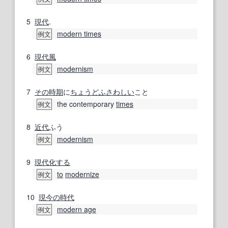
5
現代
.
modern times
例文
6
現代風
modernism
例文
7
その時期
に
ちょうど
ふさわしい
こと
the contemporary
times
例文
8
近代
ふう
modernism
例文
9
現代化する
to
modernize
例文
10
現今
の時代
modern age
例文