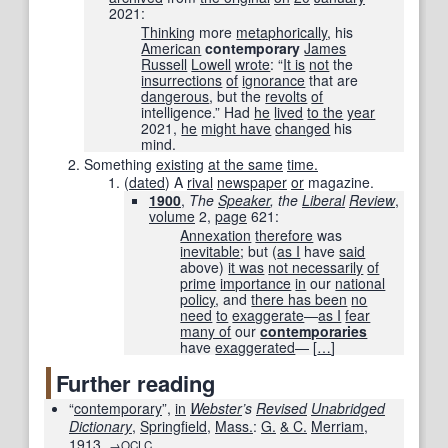
2021
:
Thinking
more
metaphorically
, his
American
contemporary
James
Russell
Lowell
wrote
: “
It is
not
the
insurrections
of
ignorance
that are
dangerous
, but the
revolts
of
intelligence.” Had
he
lived
to the
year
2021,
he
might have
changed
his
mind.
Something
existing
at the same
time.
(
dated
)
A
rival
newspaper
or
magazine.
1900
,
The
Speaker
, the
Liberal
Review
,
volume
2,
page
621
:
Annexation
therefore
was
inevitable
; but (
as I
have
said
above)
it was
not necessarily
of
prime
importance
in
our
national
policy
, and
there has been
no
need
to
exaggerate
—
as I
fear
many of
our
contemporaries
have
exaggerated
—
[
…
]
Further reading
“
contemporary
”,
in
Webster
’s
Revised
Unabridged
Dictionary
,
Springfield
,
Mass.
:
G.
& C.
Merriam
,
1913
,
.
→OCLC