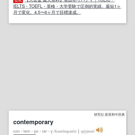
公式
IELTS・TOEFL・英検・大学受験で圧倒的実績。最短1ヶ
月で変化、4.5〜6ヶ月で目標達成。
研究社 新英和中辞典
contemporary
con・tem・po・rar・y
/
kəntémpərèri
｜
‐p(ə)rəri
/