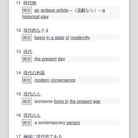
11
時代物
an
antique article
―（
演劇
なら）―
a
例文
historical
play
12
現代的な
さま
being
in a state
of
modernity
例文
13
現代
.
the present
day
例文
14
現代の
利器
modern
convenience
例文
15
現代の
人
someone
living in
the present
age
例文
16
現代の
人
a contemporary
person
例文
17
極端に
現代的
である