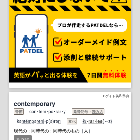
Eゲイト英和辞典
contemporary
con･tem･po･rar･y
音節
発音記号・
読み方
kə
nte
mp
ə
reri
|-p(ə)rə
ri
複
-
rar･
ies
{～z}
変化
現代の
；
同時代の
；
同時代の
もの
［
人
］