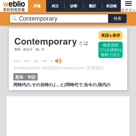
辞書
例文
診断
翻訳
単語帳
英和和英辞書
ログイン
単語
保存
を
Contemporary
とは
発音添削
意味・読み方・使い方
プロの添削を
無料で試す
con・tem・po・rar・y
/
/
(米国英語)
/
/
(英国英語)
kəntémpərèri
kəntp
(ə)
rəri
意味・対訳
同時代の,その当時の,(…と)同時代で,当今の,現代の