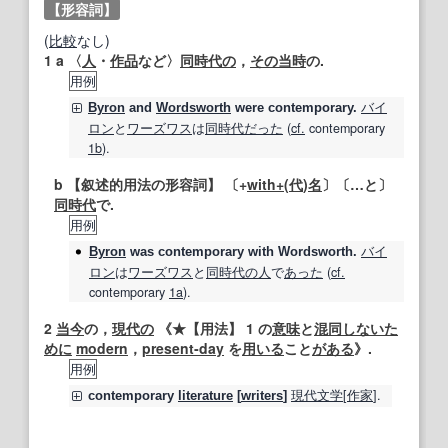
【形容詞】
(
比較
なし)
1
a 〈
人
・
作品
など〉
同時代の
，
その当時
の.
用例
バイ
Byron
and
Wordsworth
were
contemporary
.
ロン
と
ワーズワス
は
同時代
だった
(
cf.
contemporary
1b
).
b
【叙述的用法の形容詞】
〔+
with+
(
代
)
名
〕〔…と〕
同時代
で.
用例
バイ
Byron
was
contemporary
with Wordsworth.
ロン
は
ワーズワス
と
同時代の
人
で
あった
(
cf.
contemporary
1a
).
2
当今
の，
現代の
《★
【用法】
1 の
意味
と
混同
しないた
めに
modern
，
present‐day
を
用いる
こと
がある
》.
用例
現代文学
[
作家
].
contemporary
literature
[
writers
]