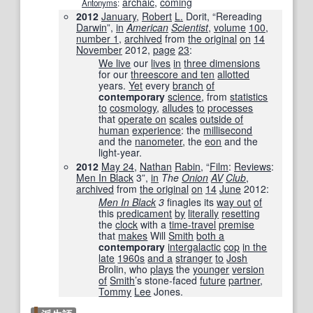
archaic
,
coming
Antonyms
:
2012
January
,
Robert
L.
Dorit, “Rereading
Darwin
”,
in
American
Scientist
‎,
volume
100
,
number 1
,
archived
from
the original
on
14
November
2012
,
page
23
:
We live
our
lives
in
three dimensions
for our
threescore and ten
allotted
years.
Yet
every
branch
of
contemporary
science
, from
statistics
to
cosmology
,
alludes
to
processes
that
operate on
scales
outside of
human
experience
: the
millisecond
and the
nanometer
, the
eon
and the
light-year.
2012
May 24
,
Nathan
Rabin
, “
Film
:
Reviews
:
Men In Black
3”,
in
The
Onion
AV
Club
‎,
archived
from
the original
on
14
June
2012
:
Men In Black
3
finagles its
way out
of
this
predicament
by
literally
resetting
the
clock
with a
time-travel
premise
that
makes
Will
Smith
both a
contemporary
intergalactic
cop
in the
late
1960s
and a
stranger
to
Josh
Brolin, who
plays
the
younger
version
of
Smith
’s stone-faced
future
partner
,
Tommy
Lee
Jones.