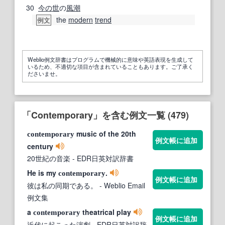
30
今の
世
の
風潮
the
modern
trend
例文
Weblio例文辞書はプログラムで機械的に意味や英語表現を生成して
いるため、不適切な項目が含まれていることもあります。ご了承く
ださいませ。
「Contemporary」を含む例文一覧 (479)
music of the 20th
contemporary
例文帳に追加
century
20世紀の音楽
- EDR日英対訳辞書
He is my
.
contemporary
例文帳に追加
彼は私の同期である。
- Weblio Email
例文集
a
theatrical play
contemporary
例文帳に追加
近代に起こった演劇
- EDR日英対訳辞