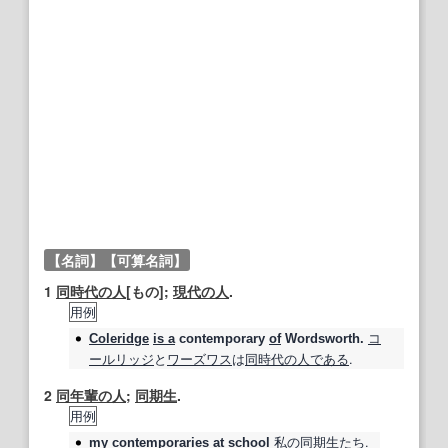
【名詞】
【可算名詞】
1
同時代の
人
[もの];
現代の
人
.
用例
コ
Coleridge
is a
contemporary
of
Wordsworth.
ールリッジ
と
ワーズワス
は
同時代の
人
である
.
2
同年輩の人
;
同期生
.
用例
私の
同期生
たち.
my
contemporaries
at school