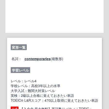
変形一覧
名詞：
contemporaries
(複数形)
学習レベル
レベル：レベル4
学校レベル：高校3年以上の水準
大学入試：難関大対策レベル
英検：2級以上合格に覚えておきたい単語
TOEIC® L&Rスコア：470以上取得に覚えておきたい単語
【入会金 最大無料】英語塾リバティ｜TOEIC・