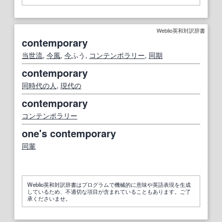
Weblio英和対訳辞書
contemporary
当世
流
,
今風
,
今
ふう,
コンテンポラリー
,
同期
contemporary
同時代の
人
,
現代の
contemporary
コンテンポラリー
one's contemporary
同輩
Weblio英和対訳辞書はプログラムで機械的に意味や英語表現を生成
しているため、不適切な項目が含まれていることもあります。ご了
承くださいませ。