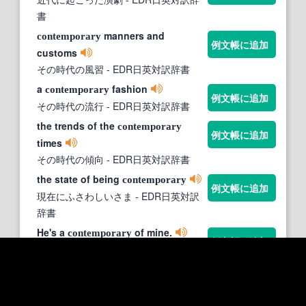
書
manners and
contemporary
例文帳に追加
customs
その時代の風習
- EDR日英対訳辞書
a
fashion
contemporary
例文帳に追加
その時代の流行
- EDR日英対訳辞書
the trends of the
contemporary
例文帳に追加
times
その時代の傾向
- EDR日英対訳辞書
the state of being
contemporary
例文帳に追加
現在にふさわしいさま
- EDR日英対訳
辞書
He's a
of mine.
contemporary
例文帳に追加
彼は私と同い年です。
- Tanaka
Corpus
>> 例文の一覧を見る