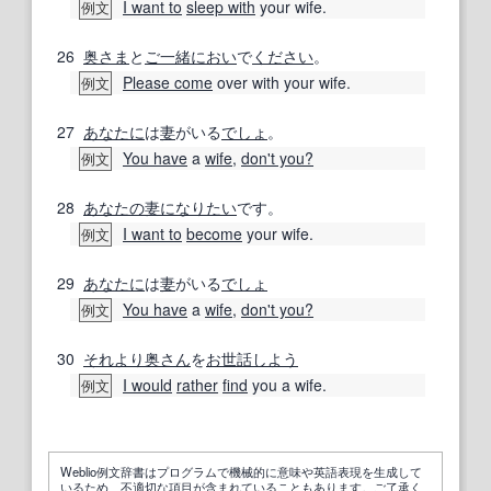
I want to
sleep with
your wife.
例文
26
奥さま
と
ご一緒
におい
で
ください
。
Please come
over with your wife.
例文
27
あなたに
は
妻
がいる
でしょ
。
You have
a
wife
,
don't you?
例文
28
あなたの
妻
になりたい
です。
I want to
become
your wife.
例文
29
あなたに
は
妻
がいる
でしょ
You have
a
wife
,
don't you?
例文
30
それより
奥さん
を
お世話
しよう
I would
rather
find
you a wife.
例文
Weblio例文辞書はプログラムで機械的に意味や英語表現を生成して
いるため、不適切な項目が含まれていることもあります。ご了承く