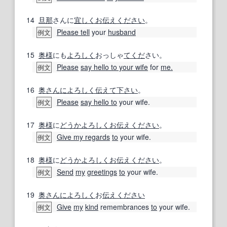
14
旦那
さんに
宜しくお伝えください
。
Please tell
your
husband
例文
15
奥様
にも
よろしく
おっしゃ
てくだ
さい。
Please
say hello to your wife
for
me.
例文
16
奥さんによろしく
伝えて
下さい
。
Please
say hello to
your wife.
例文
17
奥様
に
どうか
よろしくお伝えください
。
Give my regards
to
your wife.
例文
18
奥様
に
どうか
よろしくお伝えください
。
Send
my
greetings
to
your wife.
例文
19
奥さんによろしく
お
伝え
ください
Give
my
kind
remembrances
to
your wife.
例文