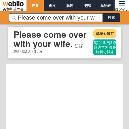
辞書
例文
診断
翻訳
単語帳
英和和英辞書
ログイン
Please come over
単語
保存
を
with your wife.
英語LINE指導
とは
最適学習法を
意味・読み方・使い方
無料で試す