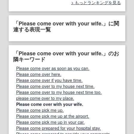
もっとランキングを見る
「Please come over with your wife.」に関
連する表現一覧
「Please come over with your wife.」のお
隣キーワード
Please come over as soon as you can.
Please come over here.
Please come over if you have time.
Please come over to my house next time.
Please come over to my house next time too.
please come over to my place.
Please come over with your wife.
Please come pick me up.
Please come pick me up at the airport.
Please come pick me up in your car.
Please come prepared for your hospital stay.