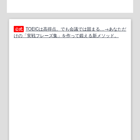
TOEICは高得点。でも会議では固まる…→あなただ
公式
けの「実戦フレーズ集」を作って鍛える新メソッド。