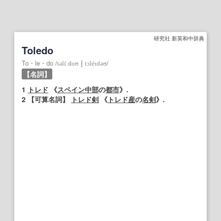
研究社 新英和中辞典
Toledo
To・le・do
/
təlíːdoʊ
｜
tɔléɪdəʊ
/
【名詞】
1
トレド
《
スペイン
中部
の
都市
》.
2
【可算名詞】
トレド
剣
《
トレド
産
の
名剣
》.