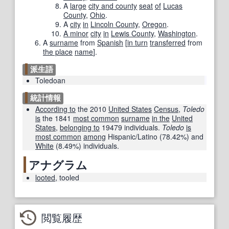
A
large
city and county
seat
of
Lucas
County
,
Ohio
.
A
city
in
Lincoln County
,
Oregon
.
A minor
city
in
Lewis County
,
Washington
.
A
surname
from
Spanish
[
in turn
transferred
from
the place
name
]
.
派生語
Toledoan
統計情報
According to
the 2010
United States
Census
,
Toledo
is
the 1841
most common
surname
in the
United
States
,
belonging to
19479 individuals.
Toledo
is
most common
among
Hispanic/Latino (78.42%) and
White
(8.49%) individuals.
アナグラム
looted
,
tooled
閲覧履歴