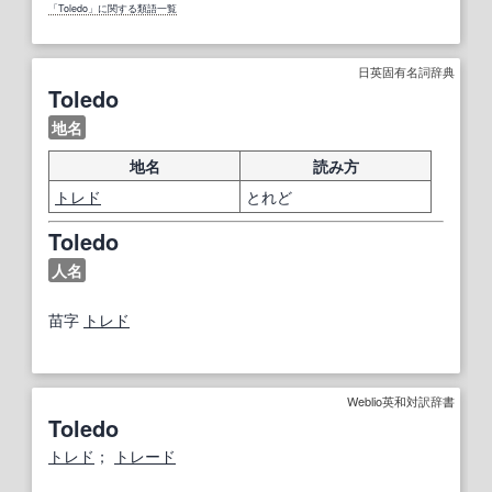
「Toledo」に関する類語一覧
日英固有名詞辞典
Toledo
地名
地名
読み方
トレド
とれど
Toledo
人名
苗字
トレド
Weblio英和対訳辞書
Toledo
トレド
；
トレード