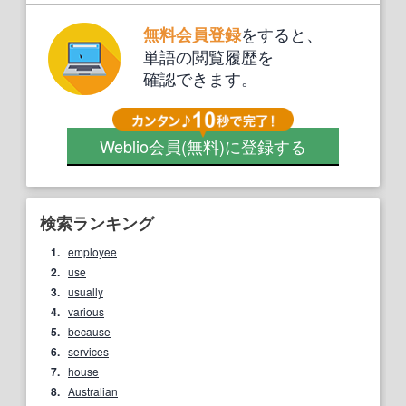
をすると、
無料会員登録
単語の閲覧履歴を
確認できます。
Weblio会員
(無料)
に登録する
検索ランキング
1.
employee
2.
use
3.
usually
4.
various
5.
because
6.
services
7.
house
8.
Australian