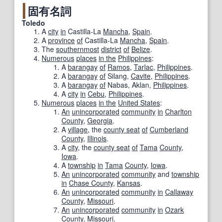
固有名詞
Toledo
A
city
in
Castilla-La
Mancha
,
Spain
.
A
province
of
Castilla-La
Mancha
,
Spain
.
The
southernmost
district
of
Belize
.
Numerous
places
in the
Philippines
:
A
barangay
of
Ramos
,
Tarlac
,
Philippines
.
A
barangay
of
Silang
,
Cavite
,
Philippines
.
A
barangay
of
Nabas
,
Aklan
,
Philippines
.
A
city
in
Cebu
,
Philippines
.
Numerous
places
in the
United States
:
An
unincorporated
community
in
Charlton
County
,
Georgia
.
A
village
, the
county seat
of
Cumberland
County
,
Illinois
.
A
city
, the
county seat
of
Tama
County
,
Iowa
.
A
township
in
Tama
County
,
Iowa
.
An
unincorporated
community
and
township
in
Chase County
,
Kansas
.
An
unincorporated
community
in
Callaway
County
,
Missouri
.
An
unincorporated
community
in
Ozark
County
,
Missouri
.