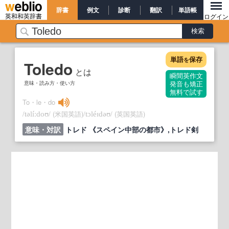
辞書
例文
診断
翻訳
単語帳
英和和英辞書
ログイン
単語
保存
を
Toledo
とは
瞬間英作文
意味・読み方・使い方
発音も矯正
無料で試す
To・le・do
/
/
(米国英語)
/
/
(英国英語)
təlíːdoʊ
tɔléɪdəʊ
意味・対訳
トレド 《スペイン中部の都市》,トレド剣