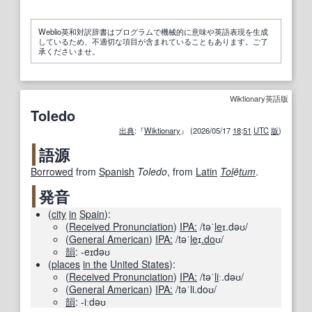
Weblio英和対訳辞書はプログラムで機械的に意味や英語表現を生成
しているため、不適切な項目が含まれていることもあります。ご了
承くださいませ。
Wiktionary英語版
Toledo
出典
:『
Wiktionary
』 (2026/05/17
18
:
51
UTC
版
)
語源
Borrowed
from
Spanish
Toledo
, from
Latin
Tol
ē
tum
.
発音
(
city
in
Spain
)
:
(
Received Pronunciation
)
IPA:
/təˈ
le
ɪ.dəʊ/
(
General American
)
IPA:
/təˈ
le
ɪ
.do
ʊ/
韻
:
-eɪdəʊ
(
places
in the
United States
)
:
(
Received Pronunciation
)
IPA:
/təˈ
li
ː.dəʊ/
(
General American
)
IPA:
/təˈli.doʊ/
韻
:
-iːdəʊ