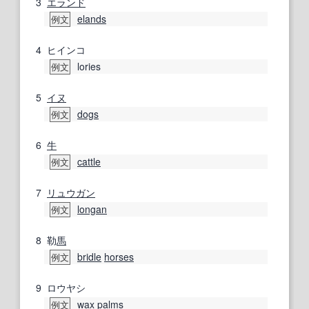
3
エランド
elands
例文
4
ヒインコ
lories
例文
5
イヌ
dogs
例文
6
牛
cattle
例文
7
リュウガン
longan
例文
8
勒
馬
bridle
horses
例文
9
ロウヤシ
wax
palms
例文