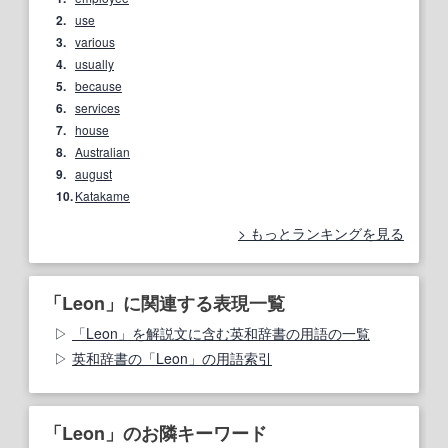
2.
use
3.
various
4.
usually
5.
because
6.
services
7.
house
8.
Australian
9.
august
10.
Katakame
もっとランキングを見る
「Leon」に関連する表現一覧
「Leon」を解説文に含む英和辞書の用語の一覧
英和辞書の「Leon」の用語索引
「Leon」のお隣キーワード