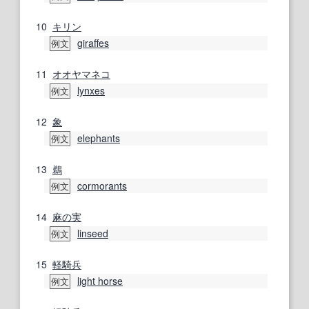
10
キリン
giraffes
例文
11
オオヤマネコ
lynxes
例文
12
象
elephants
例文
13
鵜
cormorants
例文
14
麻の実
linseed
例文
15
軽騎兵
light horse
例文