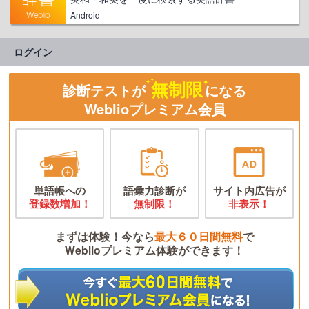
Android
ログイン
無制限
診断テストが
になる
Weblioプレミアム会員
単語帳への
語彙力診断が
サイト内広告が
登録数増加！
無制限！
非表示！
まずは体験！今なら
最大６０日間無料
で
Weblioプレミアム体験ができます！