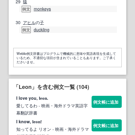
29
猿
monkeys
例文
30
アヒル
の
子
duckling
例文
Weblio例文辞書はプログラムで機械的に意味や英語表現を生成して
いるため、不適切な項目が含まれていることもあります。ご了承く
ださいませ。
「Leon」を含む例文一覧 (104)
I love you,
.
leon
例文帳に追加
愛してるわ
- 映画・海外ドラマ英語字
幕翻訳辞書
I know,
!
leon
例文帳に追加
知ってるよ リオン
- 映画・海外ドラマ