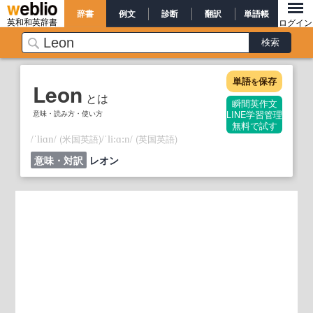
辞書
例文
診断
翻訳
単語帳
英和和英辞書
ログイン
単語
保存
を
Leon
とは
瞬間英作文
意味・読み方・使い方
LINE学習管理
無料で試す
/
/
(米国英語)
/
/
(英国英語)
ˈliɑn
ˈli:ɑ:n
意味・対訳
レオン