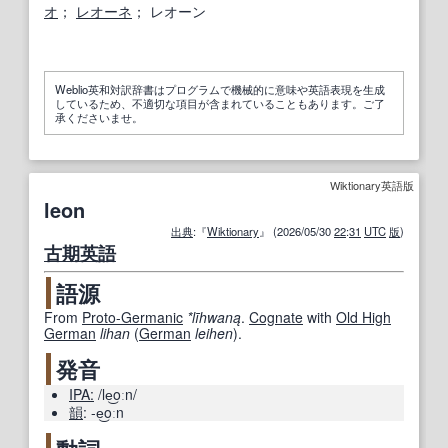
オ
；
レオーネ
； レオーン
Weblio英和対訳辞書はプログラムで機械的に意味や英語表現を生成
しているため、不適切な項目が含まれていることもあります。ご了
承くださいませ。
Wiktionary英語版
leon
出典
:『
Wiktionary
』 (2026/05/30
22
:
31
UTC
版
)
古期
英語
語源
From
Proto-Germanic
*līhwaną
.
Cognate
with
Old High
German
lihan
(
German
leihen
).
発音
IPA:
/le͜oːn/
韻
:
-e͜oːn