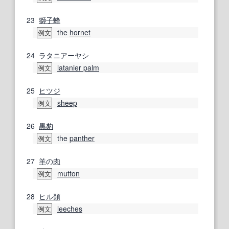
23
獅子蜂
the
hornet
例文
24
ラタニアーヤシ
latanier palm
例文
25
ヒツジ
sheep
例文
26
黒豹
the
panther
例文
27
羊
の
肉
mutton
例文
28
ヒル類
leeches
例文