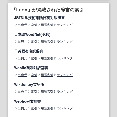
「Leon」が掲載された辞書の索引
JST科学技術用語日英対訳辞書
出典元
索引
用語索引
ランキング
日本語WordNet(英和)
出典元
索引
用語索引
ランキング
日英固有名詞辞典
出典元
索引
用語索引
ランキング
Weblio英和対訳辞書
出典元
索引
用語索引
ランキング
Wiktionary英語版
出典元
索引
用語索引
ランキング
Weblio例文辞書
出典元
索引
用語索引
ランキング