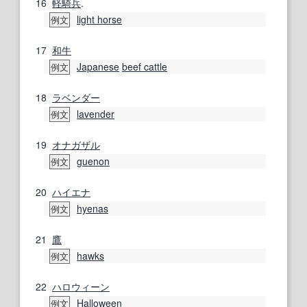
16
軽騎兵
.
light horse
例文
17
和牛
Japanese
beef cattle
例文
18
ラベンダー
lavender
例文
19
オナガザル
guenon
例文
20
ハイエナ
hyenas
例文
21
鷹
hawks
例文
22
ハロウィーン
Halloween
例文