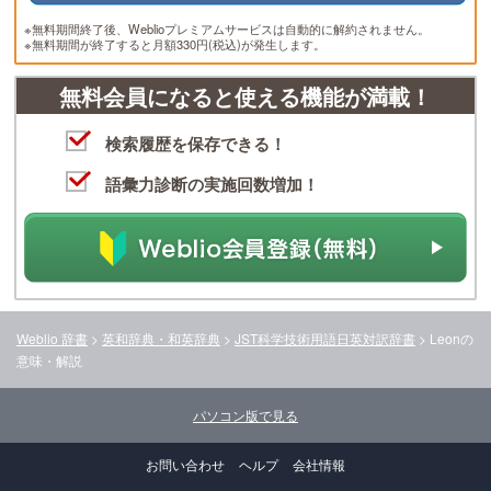
※無料期間終了後、Weblioプレミアムサービスは自動的に解約されません。
※無料期間が終了すると月額330円(税込)が発生します。
無料会員になると使える機能が満載！
検索履歴を保存できる！
語彙力診断の実施回数増加！
Weblio 辞書
>
英和辞典・和英辞典
>
JST科学技術用語日英対訳辞書
>
Leon
の
意味・解説
パソコン版で見る
お問い合わせ
ヘルプ
会社情報