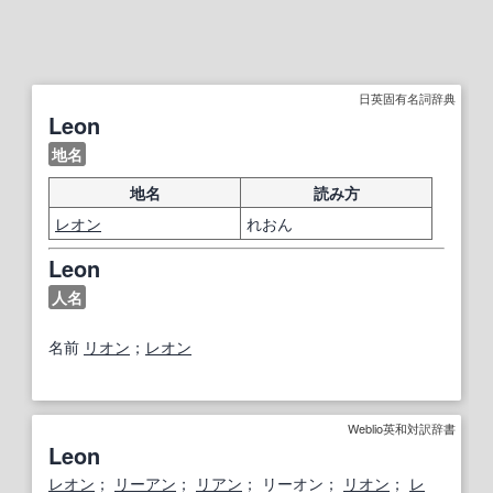
日英固有名詞辞典
Leon
地名
地名
読み方
レオン
れおん
Leon
人名
名前
リオン
；
レオン
Weblio英和対訳辞書
Leon
レオン
；
リーアン
；
リアン
； リーオン；
リオン
；
レ