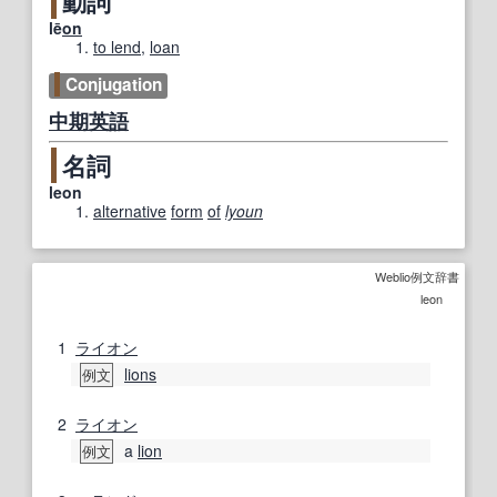
動詞
lē
on
to lend
,
loan
Conjugation
中期
英語
名詞
leon
alternative
form
of
lyoun
Weblio例文辞書
leon
1
ライオン
lions
例文
2
ライオン
a
lion
例文