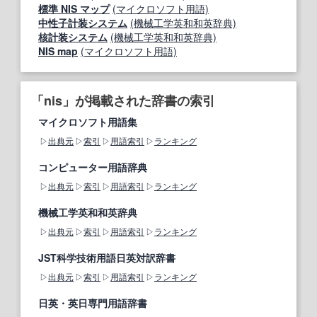
標準 NIS マップ
(マイクロソフト用語)
中性子計装システム
(機械工学英和和英辞典)
核計装システム
(機械工学英和和英辞典)
NIS map
(マイクロソフト用語)
「nis」が掲載された辞書の索引
マイクロソフト用語集
出典元
索引
用語索引
ランキング
コンピューター用語辞典
出典元
索引
用語索引
ランキング
機械工学英和和英辞典
出典元
索引
用語索引
ランキング
JST科学技術用語日英対訳辞書
出典元
索引
用語索引
ランキング
日英・英日専門用語辞書