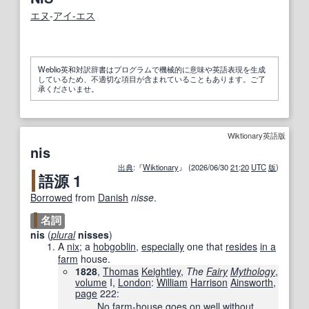
エヌ
‐
アイ‐エス
Weblio英和対訳辞書はプログラムで機械的に意味や英語表現を生成
しているため、不適切な項目が含まれていることもあります。ご了
承くださいませ。
Wiktionary英語版
nis
出典
:『
Wiktionary
』 (2026/06/30
21
:
20
UTC
版
)
語源 1
Borrowed
from
Danish
nisse
.
名詞
nis
(
plural
nisses
)
A
nix
; a
hobgoblin
,
especially
one that
resides
in a
farm
house.
1828
,
Thomas
Keightley
,
The
Fairy
Mythology
,
volume
I,
London
:
William
Harrison
Ainsworth
,
page
222
:
No
farm-house
goes on
well
without