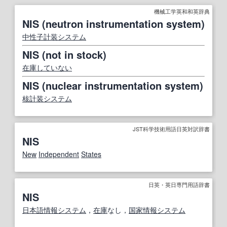
機械工学英和和英辞典
NIS (neutron instrumentation system)
中性子
計装システム
NIS (not in stock)
在庫
していない
NIS (nuclear instrumentation system)
核
計装システム
JST科学技術用語日英対訳辞書
NIS
New
Independent
States
日英・英日専門用語辞書
NIS
日本語
情報システム
，
在庫
なし，
国家
情報システム