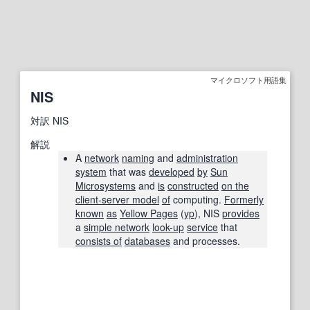
マイクロソフト用語集
NIS
対訳
NIS
解説
A
network
naming
and
administration
system
that was
developed
by
Sun
Microsystems
and
is
constructed
on the
client-server model
of
computing.
Formerly
known
as
Yellow Pages
(
yp
), NIS
provides
a
simple network
look-up
service
that
consists of
databases
and processes.