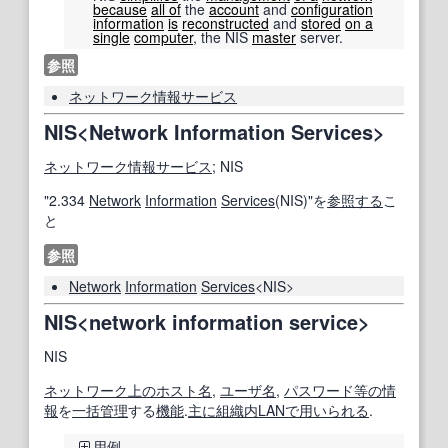
because
all of
the
account
and
configuration
information
is
reconstructed
and
stored
on a
single
computer
, the NIS
master
server.
参照
ネットワーク情報サービス
NIS<Network Information Services>
ネットワーク情報サービス
; NIS
"2.334
Network
Information
Services
(NIS)"を
参照する
こ
と
参照
Network
Information
Services
<NIS>
NIS<network information service>
NIS
ネットワーク
上の
ホスト名
,
ユーザ名
,
パスワード
等の
情
報
を
一括管理
する
機能
.
主に
組織内
LAN
で用いられる
.
用例