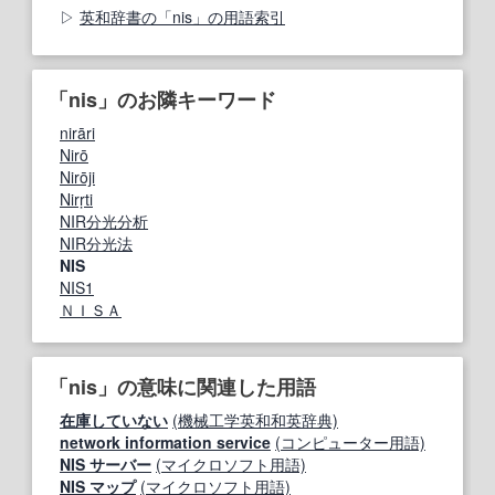
英和辞書の「nis」の用語索引
「nis」のお隣キーワード
nirāri
Nirō
Nirōji
Nirṛti
NIR分光分析
NIR分光法
NIS
NIS1
ＮＩＳＡ
「nis」の意味に関連した用語
在庫していない
(機械工学英和和英辞典)
network information service
(コンピューター用語)
NIS サーバー
(マイクロソフト用語)
NIS マップ
(マイクロソフト用語)