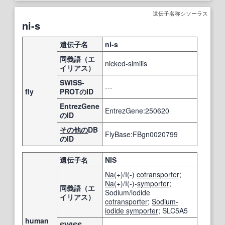
遺伝子名称シソーラス
ni-s
遺伝子名
ni-s
同義語（エ
nicked-similis
イリアス）
SWISS-
---
fly
PROTのID
EntrezGene
EntrezGene:250620
のID
その他の
DB
FlyBase:FBgn0020799
のID
遺伝子名
NIS
Na
(+)/I(-)
cotransporter
;
Na
(+)/I(-)-
symporter
;
同義語（エ
Sodium/iodide
イリアス）
cotransporter
;
Sodium-
iodide symporter
; SLC5A5
human
SWISS-