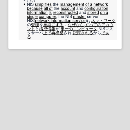
NIS
simplifies
the
management
of a
network
because
all of
the
account
and
configuration
information
is
reconstructed
and
stored
on a
single
computer
, the NIS
master
server.
NIS(
network information service
)は
ネットワーク
の
管理
を
単純にする
．
なぜなら
,
すべての
アカウ
ント
と
構成情報
が,
単一の
コンピュータ
,NISマス
タサーバ
上で
再構築
され,
記憶
される
から
であ
る
．