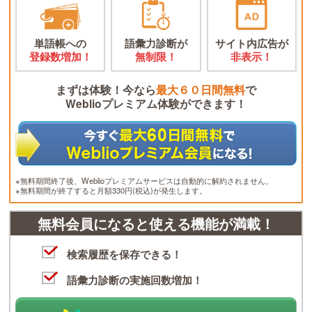
単語帳への
語彙力診断が
サイト内広告が
登録数増加！
無制限！
非表示！
まずは体験！今なら
最大６０日間無料
で
Weblioプレミアム体験ができます！
※無料期間終了後、Weblioプレミアムサービスは自動的に解約されません。
※無料期間が終了すると月額330円(税込)が発生します。
無料会員になると使える機能が満載！
検索履歴を保存できる！
語彙力診断の実施回数増加！