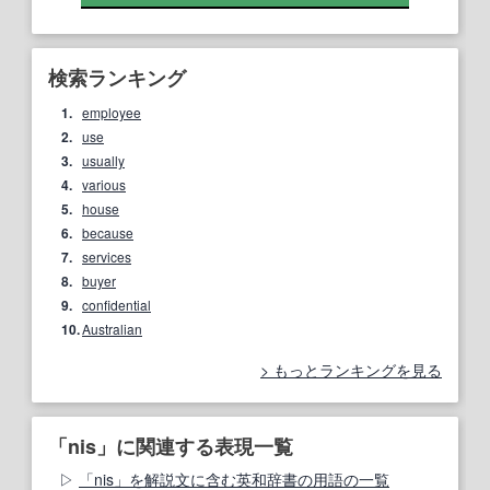
検索ランキング
1.
employee
2.
use
3.
usually
4.
various
5.
house
6.
because
7.
services
8.
buyer
9.
confidential
10.
Australian
もっとランキングを見る
「nis」に関連する表現一覧
「nis」を解説文に含む英和辞書の用語の一覧