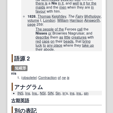
there is
a
Nis
in it
, and
well
is it
for the
maids
and the
men
when they are
in
favour
with him.
1828
,
Thomas
Keightley
,
The
Fairy
Mythology
,
volume
I,
London
:
William
Harrison
Ainsworth
,
page
259
:
The people
of the
Feroes
call
the
Nisses
or
Brownies Niagruisar, and
describe
them
as
little
creatures
with
red
caps
on
their
beads
, that
bring
luck
to
any place
where they
take up
their abode.
語源 2
短縮形
nis
(
obsolete
)
Contraction
of
ne
is
アナグラム
INS
,
Ins
,
Ins.
,
NSI
,
SIN
,
Sin
,
in'
s
,
ins
,
ins.
,
sin
古期
英語
別の表記