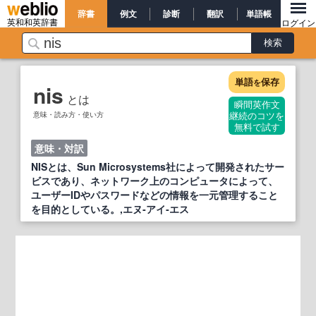
辞書
例文
診断
翻訳
単語帳
英和和英辞書
ログイン
単語
保存
を
nis
とは
瞬間英作文
意味・読み方・使い方
継続のコツを
無料で試す
意味・対訳
NISとは、Sun Microsystems社によって開発されたサー
ビスであり、ネットワーク上のコンピュータによって、
ユーザーIDやパスワードなどの情報を一元管理すること
を目的としている。,エヌ‐アイ‐エス