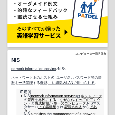
コンピューター用語辞典
NIS
network information service
<NIS>
ネットワーク
上の
ホスト名
,
ユーザ名
,
パスワード
等の
情
報
を
一括管理
する
機能
.
主に
組織内
LAN
で用いられる
.
用例
NIS(
network information service
)は
ネットワーク
の
管理
を
単純にする
．
なぜなら
,
すべての
アカウ
ント
と
構成情報
が,
単一の
コンピュータ
,NISマス
タサーバ
上で
再構築
され,
記憶
される
から
であ
る
．
NIS
simplifies
the
management
of a
network