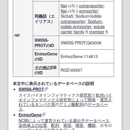
Na
(+)/I(-)
cotransporter
;
Na
(+)/I(-)-
symporter
;
同義語（エ
Slc5a5; Sodium/iodide
イリアス）
cotransporter
;
Sodium-
iodide symporter
;
solute
carrier
family
5
member
5
rat
SWISS-
SWISS-PROT:Q63008
PROTのID
EntrezGene
EntrezGene:114613
のID
その他の
DB
RGD:69267
のID
本文中に表示されているデータベースの説明
SWISS-PROT
スイスバイオインフォマティクス
研究所
と
欧州
バイ
オインフォマティクス
研究所
によって
開発
・
運営
さ
れている
タンパク質
の
アミノ酸配列
の
データベー
ス
。
EntrezGene
NCBI
によって
運営
されている
遺伝子データベース
。
染色体
上の
位置
、
配列
、
発現
、
構造
、
機能
、ホモロ
ジーデータなどが
含まれている
。