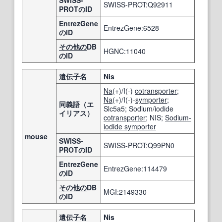
SWISS-PROT:Q92911
PROTのID
EntrezGene
EntrezGene:6528
のID
その他の
DB
HGNC:11040
のID
遺伝子名
Nis
Na
(+)/I(-)
cotransporter
;
Na
(+)/I(-)-
symporter
;
同義語（エ
Slc5a5; Sodium/iodide
イリアス）
cotransporter
; NIS;
Sodium-
iodide symporter
mouse
SWISS-
SWISS-PROT:Q99PN0
PROTのID
EntrezGene
EntrezGene:114479
のID
その他の
DB
MGI:2149330
のID
遺伝子名
Nis