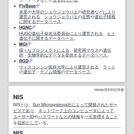
FlyBase
米英
の
大学の
ショウジョウバエ
の
研究者
など
により
運営
される
、
ショウジョウバエ
の
生態
や
遺伝子情報
に関する
データベース
。
HGNC
HUGO
遺伝子命名法
委員会
により
運営
される
、
ヒト
遺伝子
に関する
データベース
。
MGI
様々な
プロジェクト
による
、
研究
用
マウス
の
遺伝
的
・
生物学的な
データ
を提供する
データベース
。
RGD
ウィスコンシン
医科大学
により
運営
される
、
ラット
の
遺伝子
・
ゲノム情報
の
データベース
。
Weblio英和対訳辞書
NIS
NISとは、
Sun Microsystems
社
によって
開発された
サー
ビス
であり
、
ネットワーク
上の
コンピュータ
によって
、
ユーザーID
や
パスワード
などの
情報
を
一元管理
すること
を
目的として
いる。
NIS