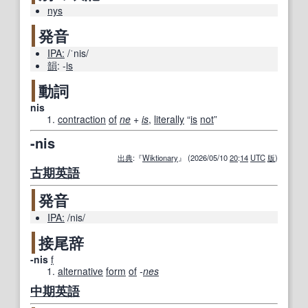
nys
発音
IPA:
/ˈnis/
韻
:
-
is
動詞
nis
contraction
of
ne
+‎
is
,
literally
“
is
not
”
-nis
出典
:『
Wiktionary
』 (2026/05/10
20
:
14
UTC
版
)
古期
英語
発音
IPA:
/nis/
接尾辞
-nis
f
alternative
form
of
-
nes
中期
英語