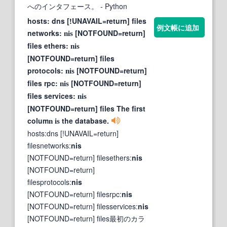
へのインタフェース。
- Python
hosts: dns [!UNAVAIL=return] files
例文帳に追加
networks:
[NOTFOUND=return]
nis
files ethers:
nis
[NOTFOUND=return] files
protocols:
[NOTFOUND=return]
nis
files rpc:
[NOTFOUND=return]
nis
files services:
nis
[NOTFOUND=return] files The first
colum
the database.
n is
hosts:dns [!UNAVAIL=return]
filesnetworks:
nis
[NOTFOUND=return] filesethers:
nis
[NOTFOUND=return]
filesprotocols:
nis
[NOTFOUND=return] filesrpc:
nis
[NOTFOUND=return] filesservices:
nis
[NOTFOUND=return] files最初のカラ