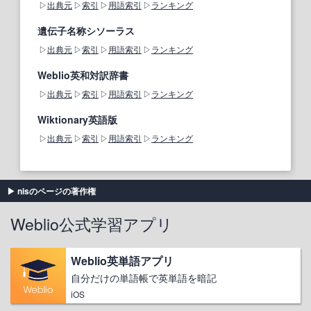
出典元
索引
用語索引
ランキング
遺伝子名称シソーラス
出典元
索引
用語索引
ランキング
Weblio英和対訳辞書
出典元
索引
用語索引
ランキング
Wiktionary英語版
出典元
索引
用語索引
ランキング
nisのページの著作権
Weblio公式学習アプリ
Weblio英単語アプリ
自分だけの単語帳で英単語を暗記
iOS