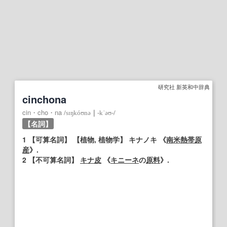
研究社 新英和中辞典
cinchona
cin・cho・na
/
sɪŋkóʊnə
｜
‐kˈəʊ‐
/
【名詞】
1
【可算名詞】
【
植物
, 植物学】
キナノキ 《
南米
熱帯
原
産
》.
2
【不可算名詞】
キナ皮
《
キニーネ
の
原料
》.