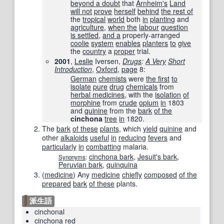
beyond a doubt
that
Arnheim
's
Land
will not
prove
herself
behind
the rest of
the
tropical
world
both
in
planting
and
agriculture
,
when the
labour
question
is settled
,
and a
properly-arranged
coolie
system
enables
planters
to
give
the
country
a
proper
trial.
2001
,
Leslie
Iversen,
Drugs
:
A Very
Short
Introduction
,
Oxford
,
page
8:
German
chemists
were
the first
to
isolate
pure
drug
chemicals
from
herbal medicines
, with the
isolation
of
morphine
from
crude
opium
in
1803
and
quinine
from the
bark
of the
cinchona
tree
in
1820.
The
bark
of these
plants
, which
yield
quinine
and
other
alkaloids
useful
in
reducing
fevers
and
particularly
in
combatting
malaria.
cinchona bark
,
Jesuit's bark
,
Synonyms
:
Peruvian bark
,
quinquina
(
medicine
)
Any
medicine
chiefly
composed
of the
prepared
bark
of these
plants.
派生語
cinchonal
cinchona
red