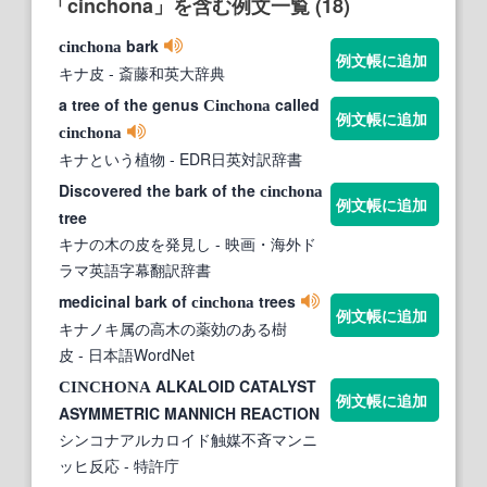
「cinchona」を含む例文一覧 (18)
bark
cinchona
例文帳に追加
キナ皮
- 斎藤和英大辞典
a tree of the genus
called
Cinchona
例文帳に追加
cinchona
キナという植物
- EDR日英対訳辞書
Discovered the bark of the
cinchona
例文帳に追加
tree
キナの木の皮を発見し
- 映画・海外ド
ラマ英語字幕翻訳辞書
medicinal bark of
trees
cinchona
例文帳に追加
キナノキ属の高木の薬効のある樹
皮
- 日本語WordNet
ALKALOID CATALYST
CINCHONA
例文帳に追加
ASYMMETRIC MANNICH REACTION
シンコナアルカロイド触媒不斉マンニ
ッヒ反応
- 特許庁