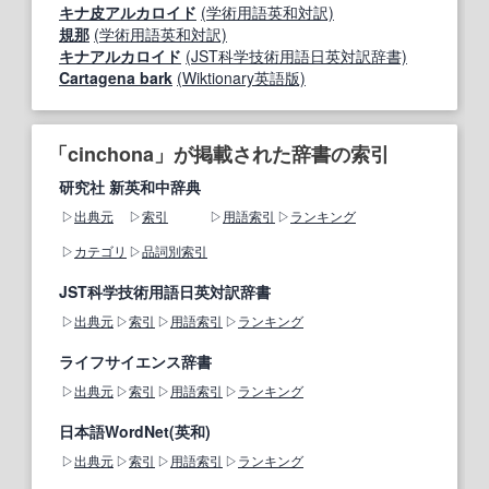
キナ皮アルカロイド
(学術用語英和対訳)
規那
(学術用語英和対訳)
キナアルカロイド
(JST科学技術用語日英対訳辞書)
Cartagena bark
(Wiktionary英語版)
「cinchona」が掲載された辞書の索引
研究社 新英和中辞典
出典元
索引
用語索引
ランキング
カテゴリ
品詞別索引
JST科学技術用語日英対訳辞書
出典元
索引
用語索引
ランキング
ライフサイエンス辞書
出典元
索引
用語索引
ランキング
日本語WordNet(英和)
出典元
索引
用語索引
ランキング