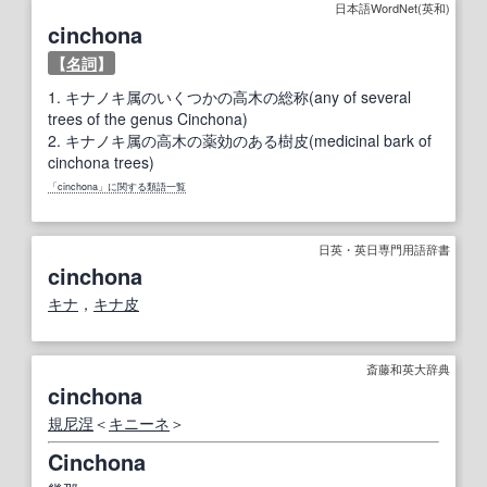
日本語WordNet(英和)
cinchona
【
名詞
】
1.
キナノキ属のいくつかの高木の総称(any of several
trees of the genus Cinchona)
2.
キナノキ属の高木の薬効のある樹皮(medicinal bark of
cinchona trees)
「cinchona」に関する類語一覧
日英・英日専門用語辞書
cinchona
キナ
，
キナ皮
斎藤和英大辞典
cinchona
規尼涅
＜
キニーネ
＞
Cinchona