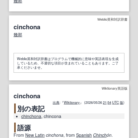
幾那
Weblio英和対訳辞書
cinchona
幾那
Weblio英和対訳辞書はプログラムで機械的に意味や英語表現を生成
しているため、不適切な項目が含まれていることもあります。ご了
承くださいませ。
Wiktionary英語版
cinchona
出典
:『
Wiktionary
』 (2026/05/26
21
:
54
UTC
版
)
別の表記
chinchona
,
chincona
語源
From
New Latin
cinchona
, from
Spanish
Chinch
ón
.