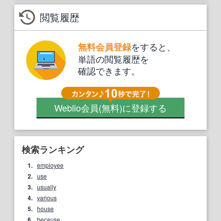
閲覧履歴
をすると、
無料会員登録
単語の閲覧履歴を
確認できます。
Weblio会員
(無料)
に登録する
検索ランキング
1.
employee
2.
use
3.
usually
4.
various
5.
house
6.
because