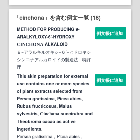
「cinchona」を含む例文一覧 (18)
METHOD FOR PRODUCING 9-
例文帳に追加
ARALKYLOXY-6'-HYDROXY
ALKALOID
CINCHONA
９−アラルキルオキシ−６’−ヒドロキシ
シンコナアルカロイドの製造法
- 特許
庁
This skin preparation for external
例文帳に追加
use contains one or more species
of plant extracts selected from
Persea gratissima, Picea abies,
Rubus fructicosus, Malus
sylvestris,
succirubra and
Cinchona
Theobroma cacao as active
ingredients.
Persea gratissima，Picea abies，