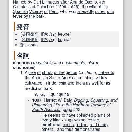
Named
by
Carl
Linnaeus
after
Ana
de
Osorio
,
4th
Countess
of
Chinch
ón
(1599–1625), the
wife
of the
Spanish
Viceroy
of
Peru
, who was
allegedly
cured
of a
fever
by the
bark.
発音
(
英国
発音
)
IPA:
/s
ɪŋˈkəʊnə/
(
米国
発音
)
IPA:
/s
ɪŋˈ
ko
ʊnə/
韻
:
-əʊnə
名詞
cinchona
(
countable
and
uncountable
,
plural
cinchonas
)
A
tree
or
shrub
of the
genus
Cinchona
,
native to
the
Andes
in
South America
but since
widely
cultivated
in
Indonesia
and India
as well
for its
medicinal
bark.
quinquina
Synonym
:
1887
,
Harriet
W.
Daly
,
Digging
,
Squatting
, and
Pioneering
Life
in the
Northern Territory
of
South Australia
,
page
222
:
He
seems to
have
collected
plants
of
every kind
-
sugar-cane
,
coffee
,
cinchona
,
cocoa
,
indigo
,
and many
others
-
and thus
demonstrates