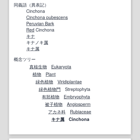
同義語（異表記）
Cinchona
Cinchona pubescens
Peruvian Bark
Red
Cinchona
キナ
キナノキ
属
キナ
属
概念ツリー
真核生物
Eukaryota
植物
Plant
緑色植物
Viridiplantae
緑色植物
門
Streptophyta
有
胚
植物
Embryophyta
被子植物
Angiosperm
アカネ科
Rubiaceae
キナ
属
Cinchona