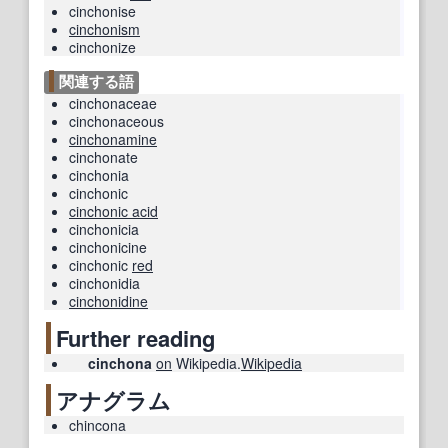
cinchonise
cinchonism
cinchonize
関連する語
cinchonaceae
cinchonaceous
cinchonamine
cinchonate
cinchonia
cinchonic
cinchonic acid
cinchonicia
cinchonicine
cinchonic
red
cinchonidia
cinchonidine
Further reading
cinchona
on
Wikipedia.
Wikipedia
アナグラム
chincona