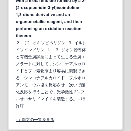
with a metal enolate formed by a 2-
(2-oxopiperidin-3-yl)isoindoline-
1,3-dione derivative and an
organometallic reagent, and then
performing an oxidation reaction
thereon.
２−（２−オキソピペリジン−３−イル）
イソインドリン−１，３−ジオン誘導体
と有機金属試薬によって生じる金属エ
ノラートに対して，シンコナアルカロ
イドとフッ素化剤より容易に調製でき
る，シンコナアルカロイド・フルオロ
アンモニウム塩を反応させ，次いで酸
化反応を行うことで，光学活性３’−フ
ルオロサリドマイドを製造する。
- 特
許庁
>> 例文の一覧を見る