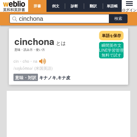
辞書
例文
診断
翻訳
単語帳
英和和英辞書
ログイン
単語
保存
を
cinchona
とは
瞬間英作文
意味・読み方・使い方
LINE学習管理
無料で試す
cin・cho・na
/
/
(米国英語)
sɪŋkóʊnə
意味・対訳
キナノキ,キナ皮