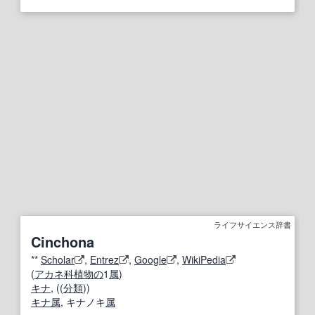
ライフサイエンス辞書
Cinchona
**
Scholar
,
Entrez
,
Google
,
WikiPedia
(
アカネ科
植物の
1
属
)
キナ
, ((
分類
))
キナ
属
, キナノキ
属