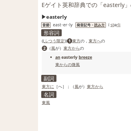
Eゲイト英和辞典での「easterly
easterly
east･er･ly
íː
st
ə
rli
音節
発音記号・
読み方
形容詞
((
ふつう
限定
))
1
東方
の，
東方へ
の
2
（
風
が）
東方から
の
an
easterly
breeze
東
からの
微風
副詞
東方に
［へ］；（
風
が）
東方から
名詞
東風