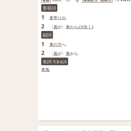
形容詞
1
東寄りの
.
2
〈
風
が〉
東
からの
[
吹く
].
副詞
1
東の
方
へ.
2
〈
風
が〉
東
から.
名詞
可算名詞
東風
.