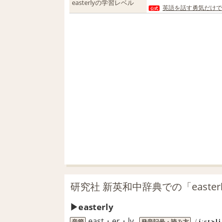
easterlyの学習レベル
英語を話す勇気だけで
公式
研究社 新英和中辞典での「easter
easterly
east・er・ly
音節
発音記号・読み方
/
íːstɚli