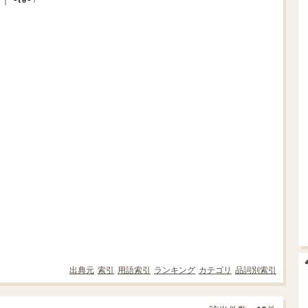
出典元
索引
用語索引
ランキング
カテゴリ
品詞別索引