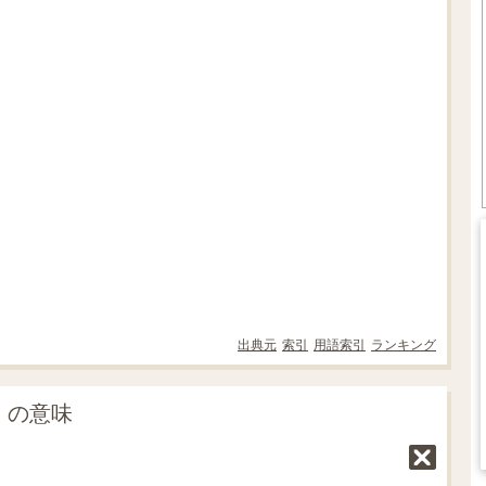
出典元
索引
用語索引
ランキング
y」の意味