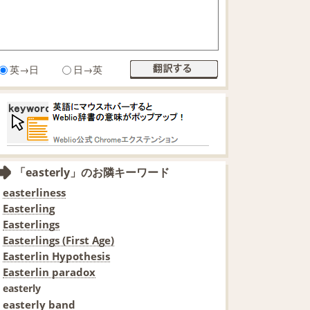
英→日
日→英
「easterly」のお隣キーワード
easterliness
Easterling
Easterlings
Easterlings (First Age)
Easterlin Hypothesis
Easterlin paradox
easterly
easterly band