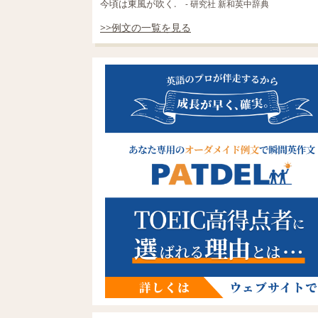
今頃は東風が吹く.
- 研究社 新和英中辞典
>>例文の一覧を見る