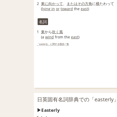
2
東に
向かって
、
または
その方
角
に
横
たわって
(
lying in
or
toward
the
east
)
名詞
1
東
から
吹く
風
(a
wind
from the
east
)
「easterly」に関する類語一覧
日英固有名詞辞典での「easterl
Easterly