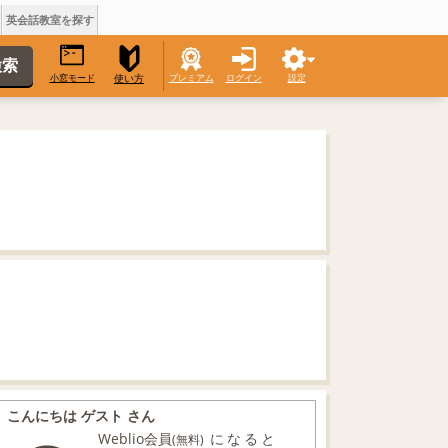
英会話教室を探す
小窓モード
プレミアム
ログイン
設定
使い方
こんにちは ゲスト さん
Weblio会員
になると
(無料)