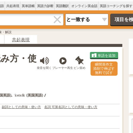
類語
共起表現
英単語帳
英語力診断
英語翻訳
オンライン英会話
英語コーチングを探す
の意味・解説
共起表現
・読み方・使
単語を追加
瞬間英作文
発音を聞く
プレーヤー再生
ピン留め
添削で伸ばす
無料で試す
,
/
米国英語)
(英国英語)
ˈi:stɜ:li:
副詞としての意味・使い方
名詞 可算名詞としての意味・使い方