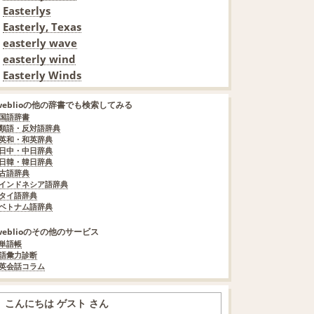
Easterlys
Easterly, Texas
easterly wave
easterly wind
Easterly Winds
weblioの他の辞書でも検索してみる
国語辞書
類語・反対語辞典
英和・和英辞典
日中・中日辞典
日韓・韓日辞典
古語辞典
インドネシア語辞典
タイ語辞典
ベトナム語辞典
weblioのその他のサービス
単語帳
語彙力診断
英会話コラム
こんにちは ゲスト さん