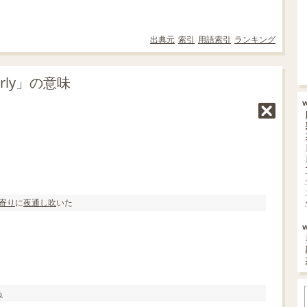
出典元
索引
用語索引
ランキング
erly」の意味
寄り
に
夜通し
吹
いた
る