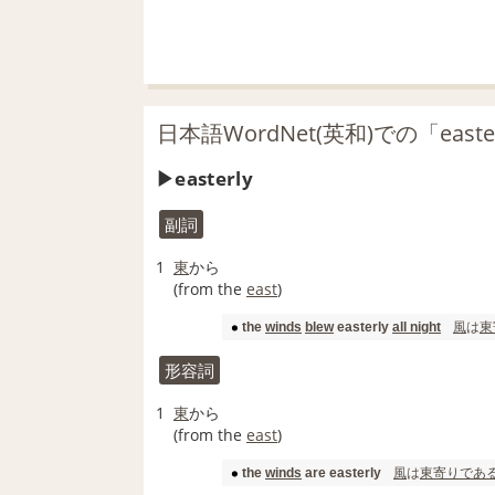
日本語WordNet(英和)での「east
easterly
副詞
1
東
から
(from the
east
)
風
は
東
the
winds
blew
easterly
all night
形容詞
1
東
から
(from the
east
)
風
は
東
寄り
であ
the
winds
are easterly