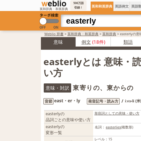
506万語
英和和英辞典
英語例文
英語
収録！
英和辞典・和英辞典
Weblio 辞書
>
英和辞典・和英辞典
>
英和辞典
>
easterly
意味
例文
(18件)
類語
easterlyとは 意味
い方
東寄りの、東からの
意味・対訳
east・er・ly
/
(
音節
発音記号・読み方
íːstɚli
easterlyの
形容詞としての意味・使い方
品詞ごとの意味や使い方
easterlyの
名詞：
easterlies
(複数形)
変形一覧
レベル
：
15