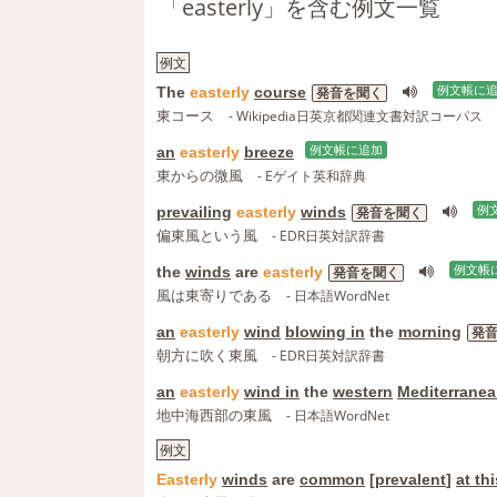
「easterly」を含む例文一覧
例文
The
easterly
course
例文帳に
発音を聞く
東コース
- Wikipedia日英京都関連文書対訳コーパス
an
easterly
breeze
例文帳に追加
東からの微風
- Eゲイト英和辞典
prevailing
easterly
winds
例
発音を聞く
偏東風という風
- EDR日英対訳辞書
the
winds
are
easterly
例文帳
発音を聞く
風は東寄りである
- 日本語WordNet
an
easterly
wind
blowing in
the
morning
発
朝方に吹く東風
- EDR日英対訳辞書
an
easterly
wind in
the
western
Mediterrane
地中海西部の東風
- 日本語WordNet
例文
Easterly
winds
are
common
[
prevalent
]
at th