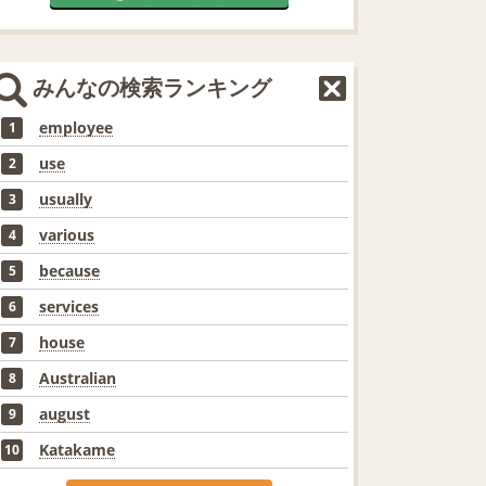
みんなの検索ランキング
employee
1
use
2
usually
3
various
4
because
5
services
6
house
7
Australian
8
august
9
Katakame
10