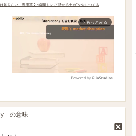
は足りない。専用英文×瞬間トレで“話せる土台”を先につくる
もっとみる
arrow_forward_ios
Powered by 
GliaStudios
M
u
t
ly」の意味
e
｜
‐tə‐
/