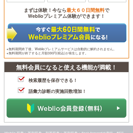
まずは体験！今なら
最大６０日間無料
で
Weblioプレミアム体験ができます！
※無料期間終了後、Weblioプレミアムサービスは自動的に解約されません。
※無料期間が終了すると月額330円(税込)が発生します。
無料会員になると使える機能が満載！
検索履歴を保存できる！
語彙力診断の実施回数増加！
Weblio 辞書
>
英和辞典・和英辞典
>
英和辞典
>
flank forward
の意味・解説