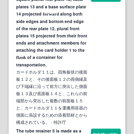
plates 13 and a base surface plate
14 projected
along both
forward
side edges and bottom end edge
of the rear plate 12, plural front
plates 15 projected from their front
ends and attachment members for
attaching the card holder 1 to the
of a container for
flank
transportation.
カードホルダ１１は、四角板状の後面
板１２と、その後面板１２の両側縁及
び下端縁に沿って前方に突出した側面
板１３及び底面板１４と、これらの前
端部から突出した複数の前面板１５
と、カードホルダ１１を運搬用容器の
側面に添設するための添着部材とから
構成されている。
- 特許庁
The tube retainer 5 is made as a