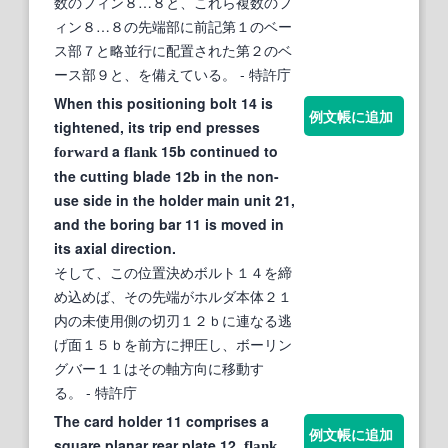
数のフィン８…８と、これら複数のフ
ィン８…８の先端部に前記第１のベー
ス部７と略並行に配置された第２のベ
ース部９と、を備えている。
- 特許庁
When this positioning bolt 14 is
例文帳に追加
tightened, its trip end presses
a
15b continued to
forward
flank
the cutting blade 12b in the non-
use side in the holder main unit 21,
and the boring bar 11 is moved in
its axial direction.
そして、この位置決めボルト１４を締
め込めば、その先端がホルダ本体２１
内の未使用側の切刃１２ｂに連なる逃
げ面１５ｂを前方に押圧し、ボーリン
グバー１１はその軸方向に移動す
る。
- 特許庁
The card holder 11 comprises a
例文帳に追加
square planar rear plate 12,
flank