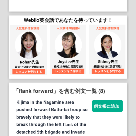
Weblio英会話であなたを待っています！
「flank forward」を含む例文一覧 (8)
Kijima in the Nagamine area
例文帳に追加
pushed
Batto-tai troop so
forward
bravely that they were likely to
break through the left
of the
flank
detached 5th brigade and invade