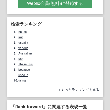
Weblio会員
(無料)
に登録する
検索ランキング
1.
house
2.
just
3.
usually
4.
various
5.
Australian
6.
use
7.
Thesaurus
8.
because
9.
used in
10.
using
もっとランキングを見る
「flank forward」に関連する表現一覧