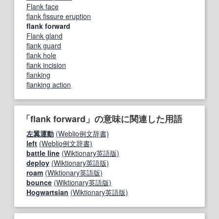
Flank face
flank fissure eruption
flank forward
Flank gland
flank guard
flank hole
flank incision
flanking
flanking action
「flank forward」の意味に関連した用語
左翼運動
(Weblio例文辞書)
left
(Weblio例文辞書)
battle line
(Wiktionary英語版)
deploy
(Wiktionary英語版)
roam
(Wiktionary英語版)
bounce
(Wiktionary英語版)
Hogwartsian
(Wiktionary英語版)