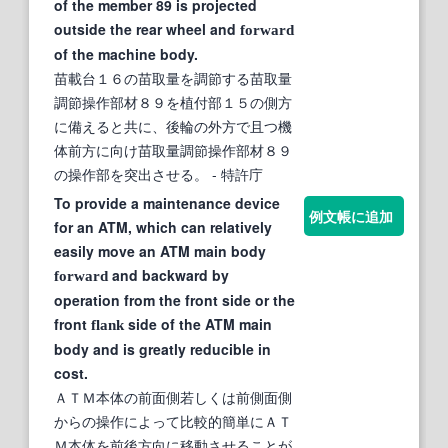
of the member 89 is projected
outside the rear wheel and
forward
of the machine body.
苗載台１６の苗取量を調節する苗取量
調節操作部材８９を植付部１５の側方
に備えると共に、後輪の外方で且つ機
体前方に向け苗取量調節操作部材８９
の操作部を突出させる。
- 特許庁
To provide a maintenance device
例文帳に追加
for an ATM, which can relatively
easily move an ATM main body
and backward by
forward
operation from the front side or the
front
side of the ATM main
flank
body and is greatly reducible in
cost.
ＡＴＭ本体の前面側若しくは前側面側
からの操作によって比較的簡単にＡＴ
Ｍ本体を前後方向に移動させることが