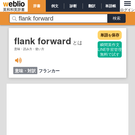
辞書
例文
診断
翻訳
単語帳
英和和英辞書
ログイン
単語
保存
を
flank forward
とは
瞬間英作文
意味・読み方・使い方
LINE学習管理
無料で試す
意味・対訳
フランカー