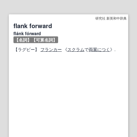
研究社 新英和中辞典
flank forward
flánk fórward
【名詞】
【可算名詞】
【
ラグビー
】
フランカー
《
スクラム
で
両翼
につく
》.