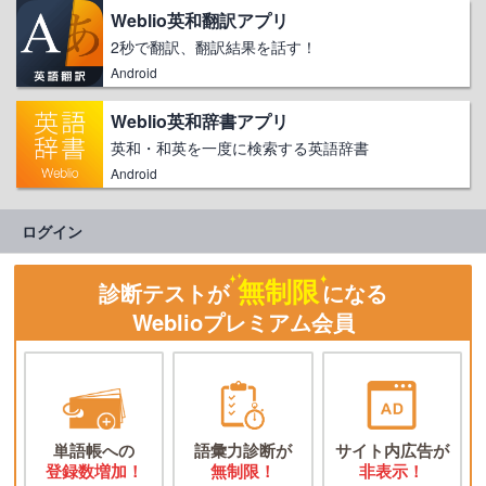
Weblio英和翻訳アプリ
2秒で翻訳、翻訳結果を話す！
Android
Weblio英和辞書アプリ
英和・和英を一度に検索する英語辞書
Android
ログイン
無制限
診断テストが
になる
Weblioプレミアム会員
単語帳への
語彙力診断が
サイト内広告が
登録数増加！
無制限！
非表示！