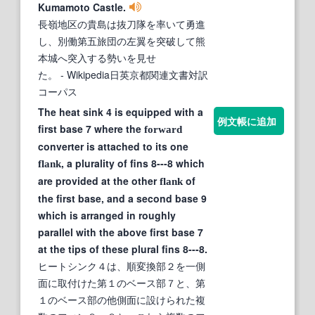
Kumamoto Castle.
長嶺地区の貴島は抜刀隊を率いて勇進
し、別働第五旅団の左翼を突破して熊
本城へ突入する勢いを見せ
た。
- Wikipedia日英京都関連文書対訳
コーパス
The heat sink 4 is equipped with a
例文帳に追加
first base 7 where the
forward
converter is attached to its one
, a plurality of fins 8---8 which
flank
are provided at the other
of
flank
the first base, and a second base 9
which is arranged in roughly
parallel with the above first base 7
at the tips of these plural fins 8---8.
ヒートシンク４は、順変換部２を一側
面に取付けた第１のベース部７と、第
１のベース部の他側面に設けられた複