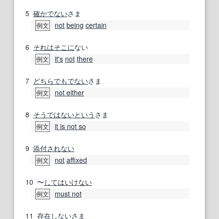
5
確か
でない
さま
not
being
certain
例文
6
それは
そこに
ない
it's
not
there
例文
7
どちらでも
でない
さま
not either
例文
8
そうではない
という
さま
it is not so
例文
9
添付
されない
not
affixed
例文
10
〜
してはいけない
must not
例文
11
存在しない
さま