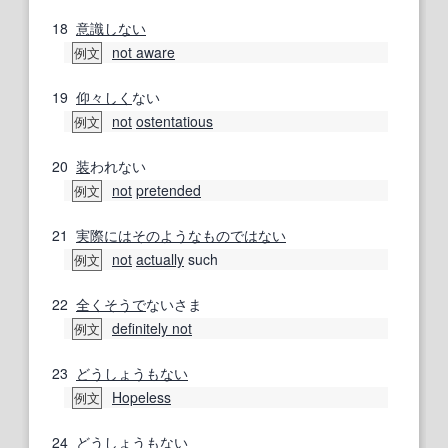
18
意識しない
not aware
例文
19
仰々しく
ない
not
ostentatious
例文
20
装
われない
not
pretended
例文
21
実際には
そのようなもの
ではない
not
actually
such
例文
22
全く
そうで
ないさま
definitely not
例文
23
どうしょうもない
Hopeless
例文
24
どうしょうもない