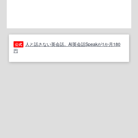
人と話さない英会話。AI英会話Speakが1か月180
公式
円