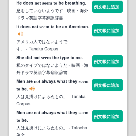
He does
be breathing.
not
seem
to
例文帳に追加
息をしていないようです
- 映画・海外
ドラマ英語字幕翻訳辞書
It does
be an American.
not
seem
to
例文帳に追加
アメリカ人ではないようで
す。
- Tanaka Corpus
She did
the type
me.
not
seem
to
例文帳に追加
私のタイプではないようだ
- 映画・海
外ドラマ英語字幕翻訳辞書
Men are
always what they
not
seem
例文帳に追加
be.
to
人は見掛けによらぬもの。
- Tanaka
Corpus
Men are
always what they
not
seem
例文帳に追加
be.
to
人は見掛けによらぬもの。
- Tatoeba
例文