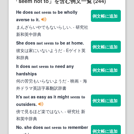
「seem not to」を含む例文一覧 (244)
He does
be wholly
not
seem
to
例文帳に追加
averse
it.
to
まんざらいやでもないらしい.
- 研究社
新和英中辞典
She does
be at home.
not
seem
to
例文帳に追加
彼女は家にいないようだ
- Eゲイト英
和辞典
It does
need any
not
seem
to
例文帳に追加
hardships
何の苦労もいらないようだ
- 映画・海
外ドラマ英語字幕翻訳辞書
It's
as easy as it might
not
seem
to
例文帳に追加
outsiders.
傍で見るほど楽ではない.
- 研究社 新
和英中辞典
No. she does
remember
not
seem
to
例文帳に追加