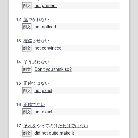
not
present
例文
12
気
づかれない
not
noticed
例文
13
確信
させない
not
convinced
例文
14
そう
思
わない
Don't you think so?
例文
15
正確
ではない
not
exact
例文
16
正確
でない
not
exact
例文
17
それを
やってのけ
たわけ
ではない
did not
quite
make it
例文