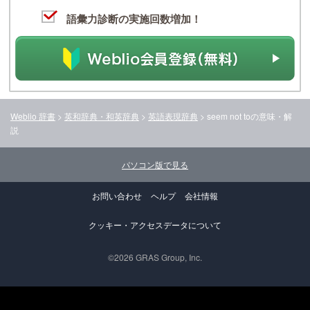
語彙力診断の実施回数増加！
Weblio 辞書
>
英和辞典・和英辞典
>
英語表現辞典
>
seem not to
の意味・解
説
パソコン版で見る
お問い合わせ
ヘルプ
会社情報
クッキー・アクセスデータについて
©2026 GRAS Group, Inc.