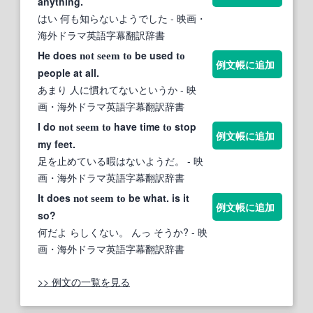
anything.
はい 何も知らないようでした
- 映画・
海外ドラマ英語字幕翻訳辞書
He does
be used
not
seem
to
to
例文帳に追加
people at all.
あまり 人に慣れてないというか
- 映
画・海外ドラマ英語字幕翻訳辞書
I do
have time
stop
not
seem
to
to
例文帳に追加
my feet.
足を止めている暇はないようだ。
- 映
画・海外ドラマ英語字幕翻訳辞書
It does
be what. is it
not
seem
to
例文帳に追加
so?
何だよ らしくない。 んっ そうか?
- 映
画・海外ドラマ英語字幕翻訳辞書
>> 例文の一覧を見る