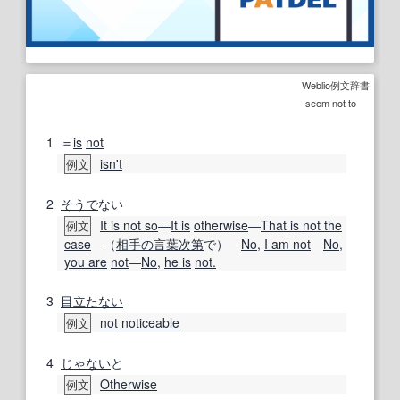
Weblio例文辞書
seem not to
1
＝
is
not
isn't
例文
2
そうで
ない
It is not so
―
It is
otherwise
―
That is not the
例文
case
―（
相手の
言葉
次第
で）―
No
,
I am not
―
No
,
you are
not
―
No
,
he is
not.
3
目立たない
not
noticeable
例文
4
じゃない
と
Otherwise
例文