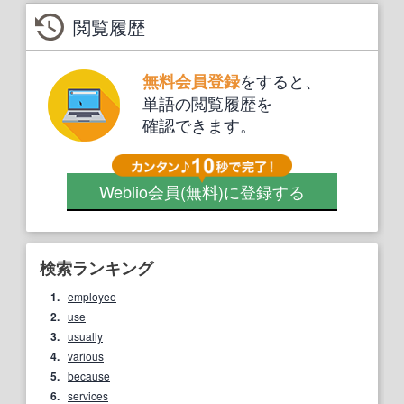
閲覧履歴
をすると、
無料会員登録
単語の閲覧履歴を
確認できます。
Weblio会員
(無料)
に登録する
検索ランキング
1.
employee
2.
use
3.
usually
4.
various
5.
because
6.
services