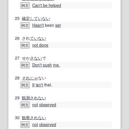
Can't be helped
例文
25
確定
していない
Hasn't
been
set
例文
26
され
ていない
not done
例文
27
せか
さない
で
Don't
push
me.
例文
28
それじゃ
ない
It
isn't
that.
例文
29
観測
されない
not
observed
例文
30
観察
されない
not
observed
例文