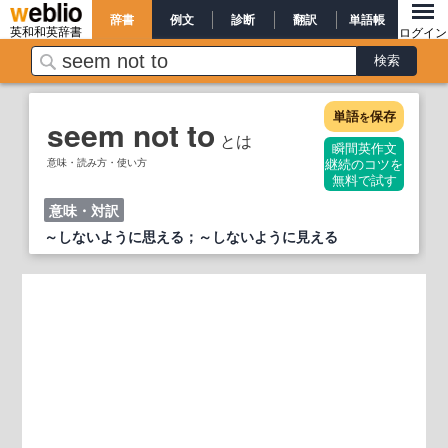
辞書
例文
診断
翻訳
単語帳
英和和英辞書
ログイン
単語
保存
を
seem not to
とは
瞬間英作文
意味・読み方・使い方
継続のコツを
無料で試す
意味・対訳
～しないように思える；～しないように見える