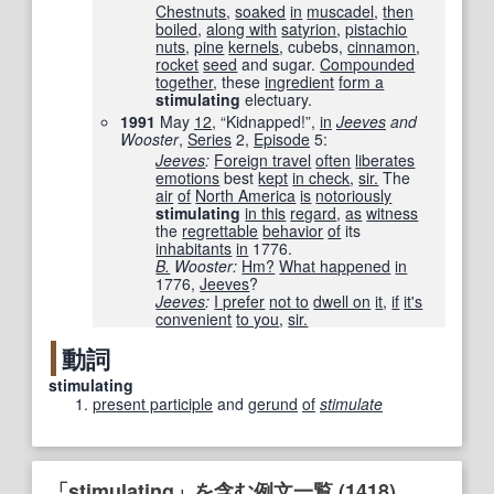
Chestnuts
,
soaked
in
muscadel
,
then
boiled
,
along with
satyrion
,
pistachio
nuts
,
pine
kernels
, cubebs,
cinnamon
,
rocket
seed
and sugar.
Compounded
together
, these
ingredient
form a
stimulating
electuary.
1991
May
12
, “Kidnapped!”,
in
Jeeves
and
Wooster
,
Series
2,
Episode
5:
Jeeves
:
Foreign travel
often
liberates
emotions
best
kept
in check
,
sir.
The
air
of
North America
is
notoriously
stimulating
in this
regard
,
as
witness
the
regrettable
behavior
of
its
inhabitants
in
1776.
B.
Wooster:
Hm?
What happened
in
1776,
Jeeves
?
Jeeves
:
I prefer
not to
dwell on
it
,
if
it's
convenient
to you
,
sir.
動詞
stimulating
present participle
and
gerund
of
stimulate
「stimulating」を含む例文一覧 (1418)