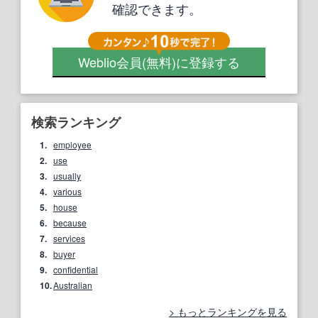
確認できます。
Weblio会員
(無料)
に登録する
検索ランキング
1.
employee
2.
use
3.
usually
4.
various
5.
house
6.
because
7.
services
8.
buyer
9.
confidential
10.
Australian
もっとランキングを見る