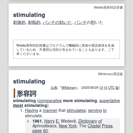
Weblio英和対訳辞書
stimulating
刺激的
,
刺戟的
,
パンチの効いた
,
パンチ
の
利
いた
Weblio英和対訳辞書はプログラムで機械的に意味や英語表現を生成
しているため、不適切な項目が含まれていることもあります。ご了
承くださいませ。
Wiktionary英語版
stimulating
出典
:『
Wiktionary
』 (2025/06/29
13
:
15
UTC
版
)
形容詞
stimulating
(
comparative
more
stimulating
,
superlative
most
stimulating
)
Having
a
manner
that
stimulates
;
serving
to
stimulate.
1961
,
Harry
E.
Wedeck,
Dictionary
of
Aphrodisiacs
,
New York
: The
Citadel
Press
,
page
60
: