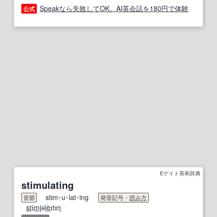
Speakなら失敗してOK。AI英会話を180円で体験
公式
Eゲイト英和辞典
stimulating
stim･u･lat･ing
音節
発音記号・
読み方
st
ɪ́
mj
ə
le
̀ɪtɪŋ