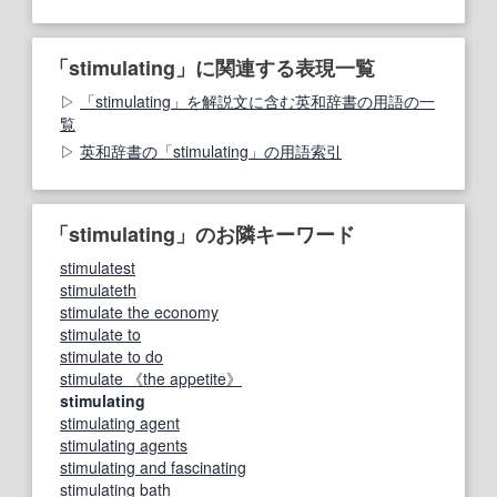
「stimulating」に関連する表現一覧
「stimulating」を解説文に含む英和辞書の用語の一
覧
英和辞書の「stimulating」の用語索引
「stimulating」のお隣キーワード
stimulatest
stimulateth
stimulate the economy
stimulate to
stimulate to do
stimulate 《the appetite》
stimulating
stimulating agent
stimulating agents
stimulating and fascinating
stimulating bath