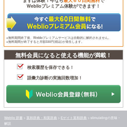
まずは体験！今なら
最大６０日間無料
で
Weblioプレミアム体験ができます！
※無料期間終了後、Weblioプレミアムサービスは自動的に解約されません。
※無料期間が終了すると月額330円(税込)が発生します。
無料会員になると使える機能が満載！
検索履歴を保存できる！
語彙力診断の実施回数増加！
Weblio 辞書
>
英和辞典・和英辞典
>
Eゲイト英和辞典
>
stimulating
の意味・
解説