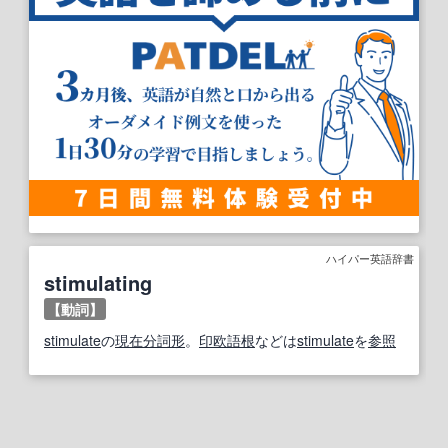
ハイパー英語辞書
stimulating
【動詞】
stimulate
の
現在分詞
形
。
印欧語
根
などは
stimulate
を
参照