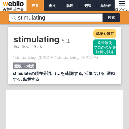
辞書
例文
診断
翻訳
単語帳
英和和英辞書
ログイン
単語
保存
を
stimulating
とは
発音添削
意味・読み方・使い方
プロの添削を
無料で試す
/
/
(米国英語)
/
/
(英国英語)
ˈstɪmjʌˌletɪŋ
ˈstɪmjʌˌleɪtɪŋ
意味・対訳
stimulateの現在分詞。(…を)刺激する, 活気づける, 激励
する, 鼓舞する