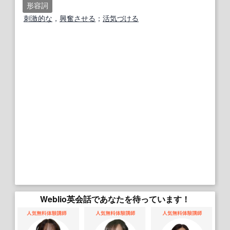
形容詞
刺激的な
，
興奮させる
；
活気づける
Weblio英会話であなたを待っています！