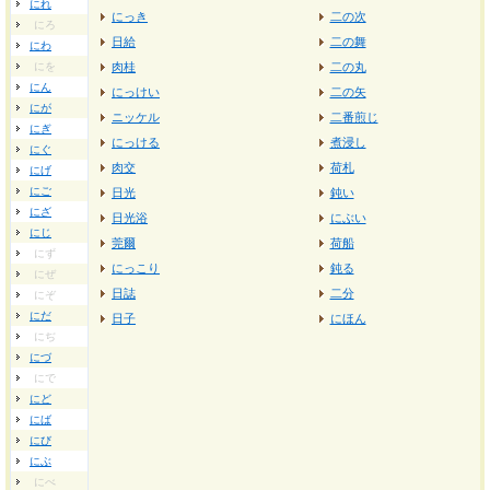
にれ
にっき
二の次
にろ
日給
二の舞
にわ
にを
肉桂
二の丸
にん
にっけい
二の矢
にが
ニッケル
二番煎じ
にぎ
にっける
煮浸し
にぐ
肉交
荷札
にげ
にご
日光
鈍い
にざ
日光浴
にぶい
にじ
莞爾
荷船
にず
にっこり
鈍る
にぜ
日誌
二分
にぞ
にだ
日子
にほん
にぢ
にづ
にで
にど
にば
にび
にぶ
にべ