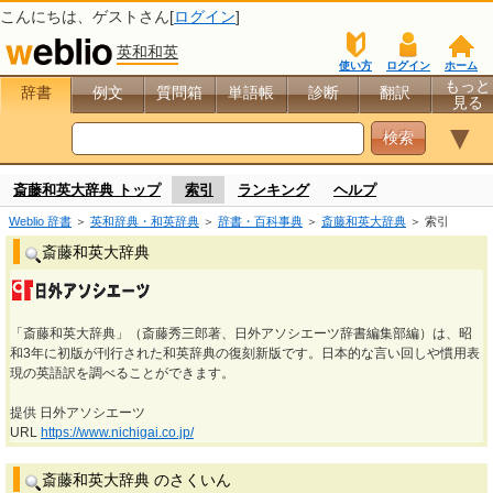
こんにちは、
ゲスト
さん[
ログイン
]
英和和英
使い方
ログイン
ホーム
もっと
辞書
例文
質問箱
単語帳
診断
翻訳
見る
▼
斎藤和英大辞典 トップ
索引
ランキング
ヘルプ
Weblio 辞書
＞
英和辞典・和英辞典
＞
辞書・百科事典
＞
斎藤和英大辞典
＞ 索引
斎藤和英大辞典
「斎藤和英大辞典」（斎藤秀三郎著、日外アソシエーツ辞書編集部編）は、昭
和3年に初版が刊行された和英辞典の復刻新版です。日本的な言い回しや慣用表
現の英語訳を調べることができます。
提供 日外アソシエーツ
URL
https://www.nichigai.co.jp/
斎藤和英大辞典 のさくいん