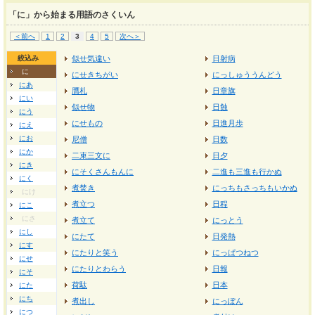
「に」から始まる用語のさくいん
＜前へ
1
2
3
4
5
次へ＞
絞込み
似せ気違い
日射病
に
にせきちがい
にっしゅううんどう
にあ
贋札
日章旗
にい
似せ物
日蝕
にう
にせもの
日進月歩
にえ
にお
尼僧
日数
にか
二束三文に
日夕
にき
にそくさんもんに
二進も三進も行かぬ
にく
煮焚き
にっちもさっちもいかぬ
にけ
煮立つ
日程
にこ
にさ
煮立て
にっとう
にし
にたて
日発熱
にす
にたりと笑う
にっぱつねつ
にせ
にたりとわらう
日報
にそ
荷駄
日本
にた
にち
煮出し
にっぽん
につ