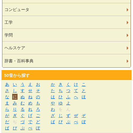
コンピュータ
工学
学問
ヘルスケア
辞書・百科事典
50音から探す
あ
い
う
え
お
か
き
く
け
こ
さ
し
す
せ
そ
た
ち
つ
て
と
な
に
ぬ
ね
の
は
ひ
ふ
へ
ほ
ま
み
む
め
も
や
ゆ
よ
ら
り
る
れ
ろ
わ
を
ん
が
ぎ
ぐ
げ
ご
ざ
じ
ず
ぜ
ぞ
だ
ぢ
づ
で
ど
ば
び
ぶ
べ
ぼ
ぱ
ぴ
ぷ
ぺ
ぽ