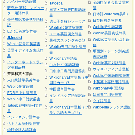
ハイパー英語辞書
金融庁記者会見英語対
Tatoeba
研究社 英和コンピュー
訳
日英・英日専門用語辞
ター用語辞典
日本語WordNet(英和)
書
外務省記者会見英語対
日英固有名詞辞典
遺伝子名称シソーラス
訳
Weblio派生語辞書
Weblio和製英語辞書
EDR日英対訳辞書
Weblio英語表現辞典
メール英語例文辞書
JMnedict
Weblio英語言い回し辞
最強のスラング英会話
Weblio記号和英辞書
典
Weblio専門用語対訳辞
英語イディオム表現辞
場面別・シーン別英語
書
典
表現辞典
Wiktionary英語版
インターネットスラン
Weblio英和対訳辞書
白水社 中国語辞典
グ英和辞典
ウィキペディア英語版
日中中日専門用語辞典
斎藤和英大辞典
Weblio中国語翻訳辞書
Wiktionary日本語版（中
人口統計学英英辞書
中英英中専門用語辞典
国語カテゴリ）
Weblio例文辞書
Wiktionary中国語版
韓国語単語辞書
EDR日中対訳辞書
韓日専門用語辞書
インドネシア語翻訳辞
Weblio中日対訳辞書
書
タイ語辞書
Tatoeba中国語例文辞
Wiktionary日本語版（フ
Wikipediaフランス語版
書
ランス語カテゴリ）
インドネシア語辞書
ベトナム語翻訳辞書
学研全訳古語辞典