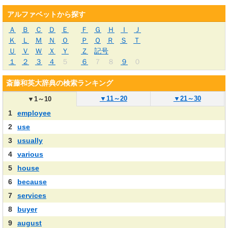
アルファベットから探す
Ａ
Ｂ
Ｃ
Ｄ
Ｅ
Ｆ
Ｇ
Ｈ
Ｉ
Ｊ
Ｋ
Ｌ
Ｍ
Ｎ
Ｏ
Ｐ
Ｑ
Ｒ
Ｓ
Ｔ
Ｕ
Ｖ
Ｗ
Ｘ
Ｙ
Ｚ
記号
１
２
３
４
５
６
７
８
９
０
斎藤和英大辞典の検索ランキング
▼
11～20
▼
21～30
▼
1～10
1
employee
2
use
3
usually
4
various
5
house
6
because
7
services
8
buyer
9
august