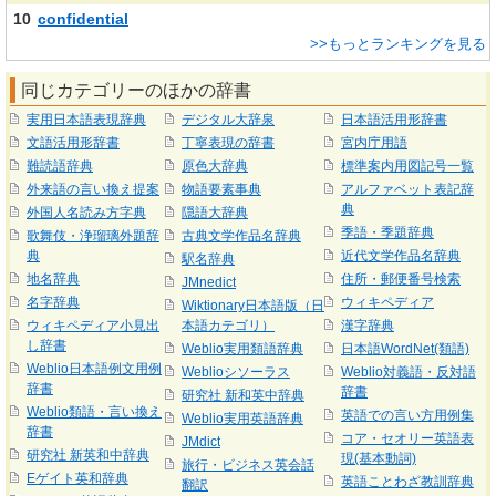
10
confidential
>>もっとランキングを見る
同じカテゴリーのほかの辞書
実用日本語表現辞典
デジタル大辞泉
日本語活用形辞書
文語活用形辞書
丁寧表現の辞書
宮内庁用語
難読語辞典
原色大辞典
標準案内用図記号一覧
外来語の言い換え提案
物語要素事典
アルファベット表記辞
典
外国人名読み方字典
隠語大辞典
季語・季題辞典
歌舞伎・浄瑠璃外題辞
古典文学作品名辞典
典
近代文学作品名辞典
駅名辞典
地名辞典
住所・郵便番号検索
JMnedict
名字辞典
ウィキペディア
Wiktionary日本語版（日
ウィキペディア小見出
本語カテゴリ）
漢字辞典
し辞書
Weblio実用類語辞典
日本語WordNet(類語)
Weblio日本語例文用例
Weblioシソーラス
Weblio対義語・反対語
辞書
辞書
研究社 新和英中辞典
Weblio類語・言い換え
英語での言い方用例集
Weblio実用英語辞典
辞書
コア・セオリー英語表
JMdict
研究社 新英和中辞典
現(基本動詞)
旅行・ビジネス英会話
Eゲイト英和辞典
英語ことわざ教訓辞典
翻訳