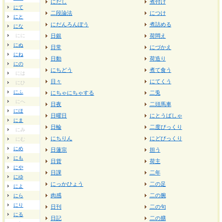
にだし
煮付け
にて
二段論法
につけ
にと
にだんろんぽう
煮詰める
にな
にに
日銀
荷閊え
にぬ
日常
にづかえ
にね
日動
荷造り
にの
にちどう
煮て食う
には
日々
にてくう
にひ
にふ
にちゃにちゃする
二兎
にへ
日夜
二頭馬車
にほ
日曜日
にとうばしゃ
にま
日輪
二度びっくり
にみ
にちりん
にどびっくり
にむ
にめ
日蓮宗
担う
にも
日貨
荷主
にや
日課
二年
にゆ
にっかひょう
二の足
によ
肉感
二の腕
にら
にり
日刊
二の句
にる
日記
二の膳