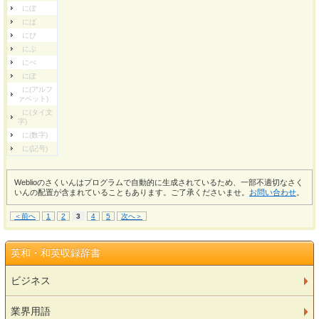
にぼ
にぱ
にぴ
にぷ
にぺ
にぽ
に(アルフ
ァベット)
に(タイ文
字)
に(数字)
に(記号)
Weblioのさくいんはプログラムで自動的に生成されているため、一部不適切なさく
いんの配置が含まれていることもあります。ご了承くださいませ。
お問い合わせ
。
＜前へ
1
2
3
4
5
次へ＞
英和・和英収録辞書
ビジネス
業界用語