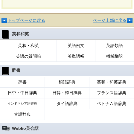
トップページに戻る
ページ上部に戻る
英和和英
英和・和英
英語例文
英語類語
英語の質問箱
英単語帳
機械翻訳
辞書
辞書
類語辞典
英和・和英辞典
日中・中日辞典
日韓・韓日辞典
フランス語辞典
タイ語辞典
ベトナム語辞典
インドネシア語辞典
古語辞典
Weblio英会話