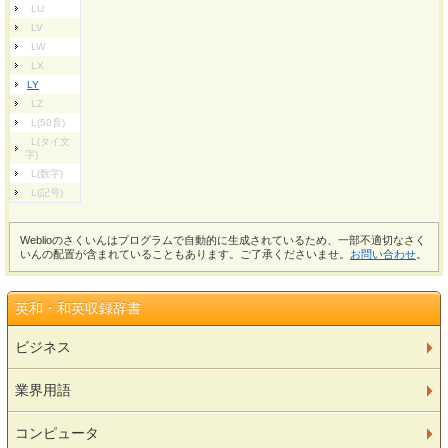
LU
LV
LW
LX
LY
LZ
L(50音)
L(タイ文
字)
L(数字)
L(記号)
Weblioのさくいんはプログラムで自動的に生成されているため、一部不適切なさく
いんの配置が含まれていることもあります。ご了承くださいませ。
お問い合わせ
。
英和・和英収録辞書
ビジネス
業界用語
コンピュータ