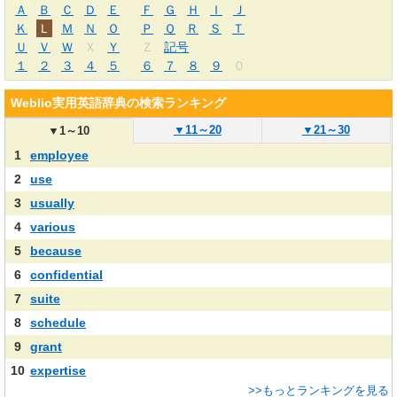
Ａ
Ｂ
Ｃ
Ｄ
Ｅ
Ｆ
Ｇ
Ｈ
Ｉ
Ｊ
Ｋ
Ｌ
Ｍ
Ｎ
Ｏ
Ｐ
Ｑ
Ｒ
Ｓ
Ｔ
Ｕ
Ｖ
Ｗ
Ｘ
Ｙ
Ｚ
記号
１
２
３
４
５
６
７
８
９
０
Weblio実用英語辞典の検索ランキング
▼
11～20
▼
21～30
▼
1～10
1
employee
2
use
3
usually
4
various
5
because
6
confidential
7
suite
8
schedule
9
grant
10
expertise
>>もっとランキングを見る