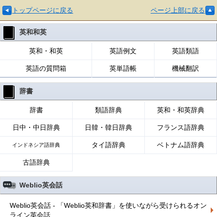
トップページに戻る
ページ上部に戻る
英和和英
英和・和英
英語例文
英語類語
英語の質問箱
英単語帳
機械翻訳
辞書
辞書
類語辞典
英和・和英辞典
日中・中日辞典
日韓・韓日辞典
フランス語辞典
タイ語辞典
ベトナム語辞典
インドネシア語辞典
古語辞典
Weblio英会話
Weblio英会話 - 「Weblio英和辞書」を使いながら受けられるオン
ライン英会話