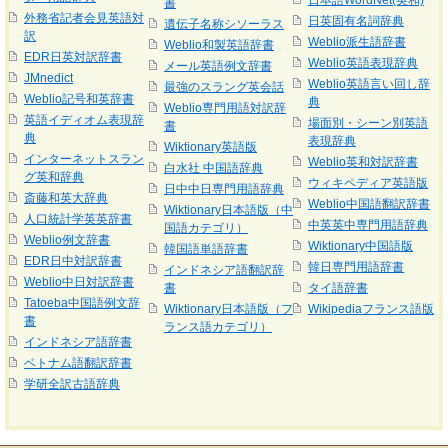
日本語WordNet(英和)
書
外務省記者会見英語対
日英固有名詞辞典
遺伝子名称シソーラス
訳
Weblio派生語辞書
Weblio和製英語辞書
EDR日英対訳辞書
Weblio英語表現辞典
メール英語例文辞書
JMnedict
Weblio英語言い回し辞
最強のスラング英会話
Weblio記号和英辞書
典
Weblio専門用語対訳辞
英語イディオム表現辞
場面別・シーン別英語
書
典
表現辞典
Wiktionary英語版
インターネットスラン
Weblio英和対訳辞書
白水社 中国語辞典
グ英和辞典
ウィキペディア英語版
日中中日専門用語辞典
斎藤和英大辞典
Weblio中国語翻訳辞書
Wiktionary日本語版（中
人口統計学英英辞書
中英英中専門用語辞典
国語カテゴリ）
Weblio例文辞書
Wiktionary中国語版
韓国語単語辞書
EDR日中対訳辞書
韓日専門用語辞書
インドネシア語翻訳辞
Weblio中日対訳辞書
書
タイ語辞書
Tatoeba中国語例文辞
Wiktionary日本語版（フ
Wikipediaフランス語版
書
ランス語カテゴリ）
インドネシア語辞書
ベトナム語翻訳辞書
学研全訳古語辞典