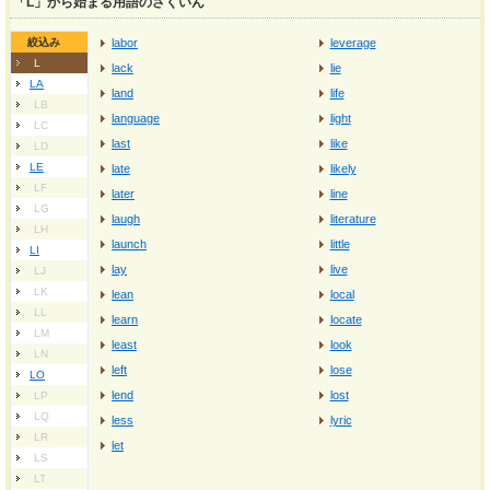
「L」から始まる用語のさくいん
絞込み
labor
leverage
L
lack
lie
LA
land
life
LB
language
light
LC
last
like
LD
LE
late
likely
LF
later
line
LG
laugh
literature
LH
launch
little
LI
lay
live
LJ
LK
lean
local
LL
learn
locate
LM
least
look
LN
left
lose
LO
lend
lost
LP
LQ
less
lyric
LR
let
LS
LT