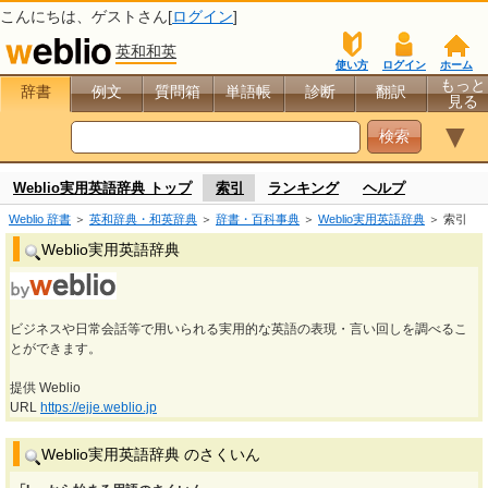
こんにちは、
ゲスト
さん[
ログイン
]
英和和英
使い方
ログイン
ホーム
もっと
辞書
例文
質問箱
単語帳
診断
翻訳
見る
▼
Weblio実用英語辞典 トップ
索引
ランキング
ヘルプ
Weblio 辞書
＞
英和辞典・和英辞典
＞
辞書・百科事典
＞
Weblio実用英語辞典
＞ 索引
Weblio実用英語辞典
ビジネスや日常会話等で用いられる実用的な英語の表現・言い回しを調べるこ
とができます。
提供 Weblio
URL
https://ejje.weblio.jp
Weblio実用英語辞典 のさくいん