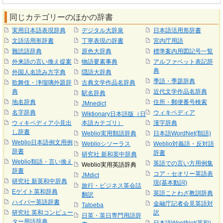
同じカテゴリーのほかの辞書
実用日本語表現辞典
デジタル大辞泉
日本語活用形辞書
文語活用形辞書
丁寧表現の辞書
宮内庁用語
難読語辞典
原色大辞典
標準案内用図記号一覧
外来語の言い換え提案
物語要素事典
アルファベット表記辞
典
外国人名読み方字典
隠語大辞典
季語・季題辞典
歌舞伎・浄瑠璃外題辞
古典文学作品名辞典
典
近代文学作品名辞典
駅名辞典
地名辞典
住所・郵便番号検索
JMnedict
名字辞典
ウィキペディア
Wiktionary日本語版（日
ウィキペディア小見出
本語カテゴリ）
漢字辞典
し辞書
Weblio実用類語辞典
日本語WordNet(類語)
Weblio日本語例文用例
Weblioシソーラス
Weblio対義語・反対語
辞書
辞書
研究社 新和英中辞典
Weblio類語・言い換え
英語での言い方用例集
Weblio実用英語辞典
辞書
コア・セオリー英語表
JMdict
研究社 新英和中辞典
現(基本動詞)
旅行・ビジネス英会話
Eゲイト英和辞典
英語ことわざ教訓辞典
翻訳
ハイパー英語辞書
金融庁記者会見英語対
Tatoeba
研究社 英和コンピュー
訳
日英・英日専門用語辞
ター用語辞典