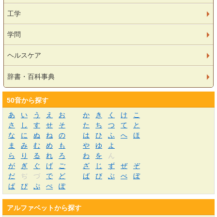
工学
学問
ヘルスケア
辞書・百科事典
50音から探す
あ
い
う
え
お
か
き
く
け
こ
さ
し
す
せ
そ
た
ち
つ
て
と
な
に
ぬ
ね
の
は
ひ
ふ
へ
ほ
ま
み
む
め
も
や
ゆ
よ
ら
り
る
れ
ろ
わ
を
ん
が
ぎ
ぐ
げ
ご
ざ
じ
ず
ぜ
ぞ
だ
ぢ
づ
で
ど
ば
び
ぶ
べ
ぼ
ぱ
ぴ
ぷ
ぺ
ぽ
アルファベットから探す