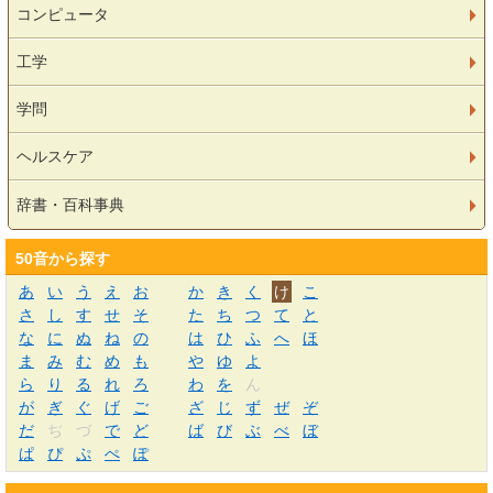
コンピュータ
工学
学問
ヘルスケア
辞書・百科事典
50音から探す
あ
い
う
え
お
か
き
く
け
こ
さ
し
す
せ
そ
た
ち
つ
て
と
な
に
ぬ
ね
の
は
ひ
ふ
へ
ほ
ま
み
む
め
も
や
ゆ
よ
ら
り
る
れ
ろ
わ
を
ん
が
ぎ
ぐ
げ
ご
ざ
じ
ず
ぜ
ぞ
だ
ぢ
づ
で
ど
ば
び
ぶ
べ
ぼ
ぱ
ぴ
ぷ
ぺ
ぽ