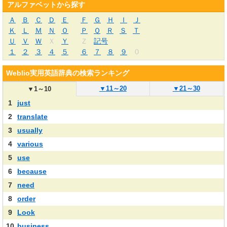
アルファベットから探す
Ａ
Ｂ
Ｃ
Ｄ
Ｅ
Ｆ
Ｇ
Ｈ
Ｉ
Ｊ
Ｋ
Ｌ
Ｍ
Ｎ
Ｏ
Ｐ
Ｑ
Ｒ
Ｓ
Ｔ
Ｕ
Ｖ
Ｗ
Ｘ
Ｙ
Ｚ
記号
１
２
３
４
５
６
７
８
９
０
Weblio実用英語辞典の検索ランキング
▼
11～20
▼
21～30
▼
1～10
1
just
2
translate
3
usually
4
various
5
use
6
because
7
need
8
order
9
Look
10
business