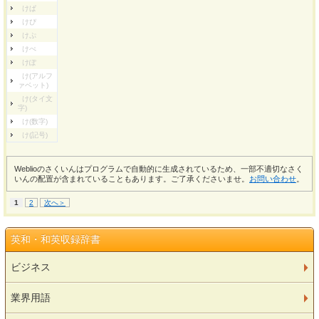
けぱ
けぴ
けぷ
けぺ
けぽ
け(アルフ
ァベット)
け(タイ文
字)
け(数字)
け(記号)
Weblioのさくいんはプログラムで自動的に生成されているため、一部不適切なさく
いんの配置が含まれていることもあります。ご了承くださいませ。
お問い合わせ
。
1
2
次へ＞
英和・和英収録辞書
ビジネス
業界用語