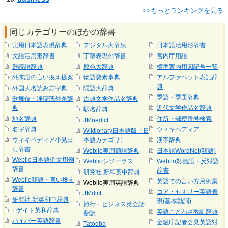
>>もっとランキングを見る
同じカテゴリーのほかの辞書
実用日本語表現辞典
デジタル大辞泉
日本語活用形辞書
文語活用形辞書
丁寧表現の辞書
宮内庁用語
難読語辞典
原色大辞典
標準案内用図記号一覧
外来語の言い換え提案
物語要素事典
アルファベット表記辞
典
外国人名読み方字典
隠語大辞典
季語・季題辞典
歌舞伎・浄瑠璃外題辞
古典文学作品名辞典
典
近代文学作品名辞典
駅名辞典
地名辞典
住所・郵便番号検索
JMnedict
名字辞典
ウィキペディア
Wiktionary日本語版（日
ウィキペディア小見出
本語カテゴリ）
漢字辞典
し辞書
Weblio実用類語辞典
日本語WordNet(類語)
Weblio日本語例文用例
Weblioシソーラス
Weblio対義語・反対語
辞書
辞書
研究社 新和英中辞典
Weblio類語・言い換え
英語での言い方用例集
Weblio実用英語辞典
辞書
コア・セオリー英語表
JMdict
研究社 新英和中辞典
現(基本動詞)
旅行・ビジネス英会話
Eゲイト英和辞典
英語ことわざ教訓辞典
翻訳
ハイパー英語辞書
金融庁記者会見英語対
Tatoeba