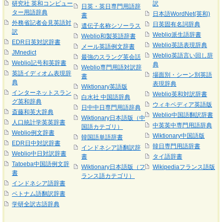
研究社 英和コンピュー
訳
日英・英日専門用語辞
ター用語辞典
日本語WordNet(英和)
書
外務省記者会見英語対
日英固有名詞辞典
遺伝子名称シソーラス
訳
Weblio派生語辞書
Weblio和製英語辞書
EDR日英対訳辞書
Weblio英語表現辞典
メール英語例文辞書
JMnedict
Weblio英語言い回し辞
最強のスラング英会話
Weblio記号和英辞書
典
Weblio専門用語対訳辞
英語イディオム表現辞
場面別・シーン別英語
書
典
表現辞典
Wiktionary英語版
インターネットスラン
Weblio英和対訳辞書
白水社 中国語辞典
グ英和辞典
ウィキペディア英語版
日中中日専門用語辞典
斎藤和英大辞典
Weblio中国語翻訳辞書
Wiktionary日本語版（中
人口統計学英英辞書
中英英中専門用語辞典
国語カテゴリ）
Weblio例文辞書
Wiktionary中国語版
韓国語単語辞書
EDR日中対訳辞書
韓日専門用語辞書
インドネシア語翻訳辞
Weblio中日対訳辞書
書
タイ語辞書
Tatoeba中国語例文辞
Wiktionary日本語版（フ
Wikipediaフランス語版
書
ランス語カテゴリ）
インドネシア語辞書
ベトナム語翻訳辞書
学研全訳古語辞典