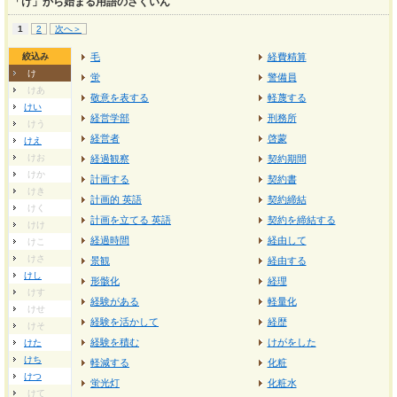
「け」から始まる用語のさくいん
1
2
次へ＞
絞込み
毛
経費精算
け
蛍
警備員
けあ
敬意を表する
軽蔑する
けい
経営学部
刑務所
けう
経営者
啓蒙
けえ
けお
経過観察
契約期間
けか
計画する
契約書
けき
計画的 英語
契約締結
けく
計画を立てる 英語
契約を締結する
けけ
経過時間
経由して
けこ
けさ
景観
経由する
けし
形骸化
経理
けす
経験がある
軽量化
けせ
経験を活かして
経歴
けそ
経験を積む
けがをした
けた
けち
軽減する
化粧
けつ
蛍光灯
化粧水
けて