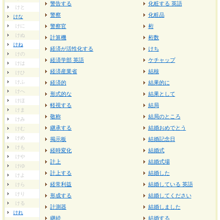
警告する
化粧する 英語
けと
警察
化粧品
けな
けに
警察官
桁
けぬ
計算機
桁数
けね
経済が活性化する
けち
けの
経済学部 英語
ケチャップ
けは
経済産業省
結核
けひ
けふ
経済的
結果的に
けへ
形式的な
結果として
けほ
軽視する
結局
けま
敬称
結局のところ
けみ
継承する
結婚おめでとう
けむ
けめ
掲示板
結婚記念日
けも
経時変化
結婚式
けや
計上
結婚式場
けゆ
計上する
結婚した
けよ
経常利益
結婚している 英語
けら
けり
形成する
結婚してください
ける
計測器
結婚しました
けれ
継続
結婚する