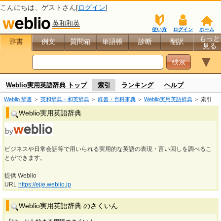
こんにちは、
ゲスト
さん[
ログイン
]
英和和英
使い方
ログイン
ホーム
もっと
辞書
例文
質問箱
単語帳
診断
翻訳
見る
▼
Weblio実用英語辞典 トップ
索引
ランキング
ヘルプ
Weblio 辞書
＞
英和辞典・和英辞典
＞
辞書・百科事典
＞
Weblio実用英語辞典
＞ 索引
Weblio実用英語辞典
ビジネスや日常会話等で用いられる実用的な英語の表現・言い回しを調べるこ
とができます。
提供 Weblio
URL
https://ejje.weblio.jp
Weblio実用英語辞典 のさくいん