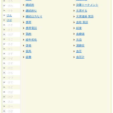
けろ
継続的
決勝トーナメント
けわ
けを
継続的な
欠席する
けん
継続は力なり
欠席連絡 英語
けが
携帯
血栓 英語
けぎ
携帯電話
結束
けぐ
鶏肉
血糖値
けげ
けご
経年劣化
欠品
けざ
啓発
潔癖症
けじ
競馬
血圧
けず
経費
血圧計
けぜ
けぞ
けだ
けぢ
けづ
けで
けど
けば
けび
けぶ
けべ
けぼ