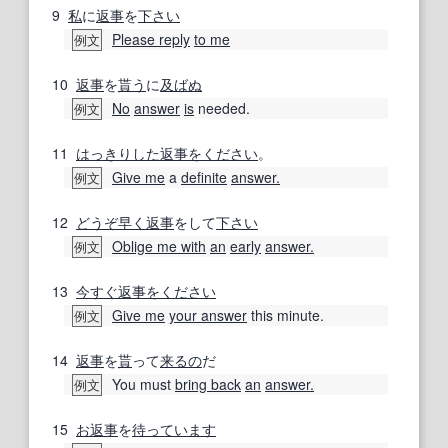
9
私
に
返事
を
下さい
Please reply
to me
例文
10
返事
を
貰う
に
及ばぬ
No
answer
is
needed.
例文
11
はっきりした
返事
をください
。
Give me
a
definite
answer.
例文
12
どうぞ
早く
返事
をして
下さい
Oblige me with
an
early
answer.
例文
13
今すぐ
返事
をください
Give me
your answer
this minute.
例文
14
返事
を
貰
って
来るの
だ
You must
bring back
an
answer.
例文
15
お返事
を
待っています