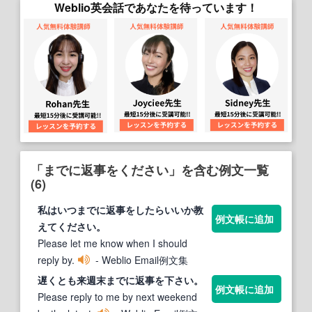
Weblio英会話であなたを待っています！
「までに返事をください」を含む例文一覧
(6)
私はいつ
まで
に
返事
をしたらいいか教
例文帳に追加
えて
ください
。
Please let me know when I should
reply by.
- Weblio Email例文集
遅くとも来週末
まで
に
返事
を下さい。
例文帳に追加
Please reply to me by next weekend