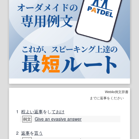
Weblio例文辞書
までに返事をください
1
程よい
返事
をし
ておけ
Give an evasive answer
例文
2
返事
を
貰う