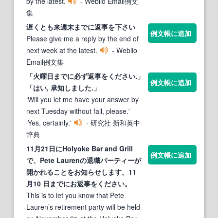
by the latest.
- Weblio Email例文
集
遅くとも来週末
まで
に
返事
を下さい
例文帳に追加
Please give me a reply by the end of
next week at the latest.
- Weblio
Email例文集
「火曜日
まで
に必ず
返事
を
ください
.」
例文帳に追加
「はい, 承知しました.」
‘Will you let me have your answer by
next Tuesday without fail, please.'
‘Yes, certainly.'
- 研究社 新和英中
辞典
11月21日にHolyoke Bar and Grill
例文帳に追加
で、Pete Laurenの退職パーティーが
開かれることをお知らせします。11
月10 日
まで
にお
返事
を
ください
。
This is to let you know that Pete
Lauren’s retirement party will be held