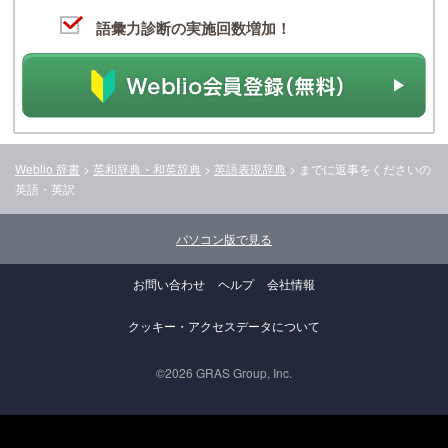
語彙力診断の実施回数増加！
Weblio 辞書
>
英和辞典・和英辞典
>
英語表現辞典
>
までに返事をください
の
英語・英訳
パソコン版で見る
お問い合わせ
ヘルプ
会社情報
クッキー・アクセスデータについて
©2026 GRAS Group, Inc.