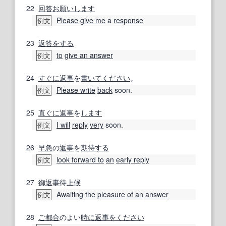
22
回答
お願いします
Please give me
a
response
例文
23
返答
をする
to
give an answer
例文
24
すぐに
返事
を
書いて
ください
。
Please write
back
soon.
例文
25
直ぐに
返事
を
します
I will
reply
very
soon.
例文
26
早急
の
返事
を
期待する
look forward to
an
early reply
例文
27
御返事
待
上
候
Awaiting
the
pleasure
of an
answer
例文
28
ご都合
のよい
時に
返事
をください