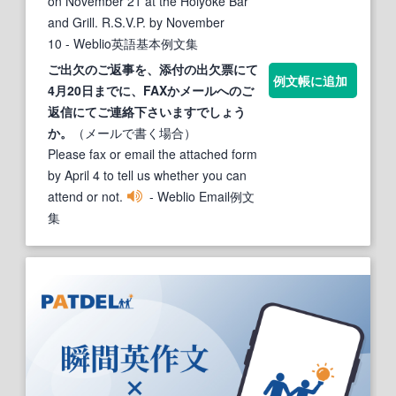
on November 21 at the Holyoke Bar
and Grill. R.S.V.P. by November
10
- Weblio英語基本例文集
ご出欠のご
返事
を、添付の出欠票にて
例文帳に追加
4月20日
まで
に、FAXかメールへのご
返信にてご連絡下さいますでしょう
か。
（メールで書く場合）
Please fax or email the attached form
by April 4 to tell us whether you can
attend or not.
- Weblio Email例文
集