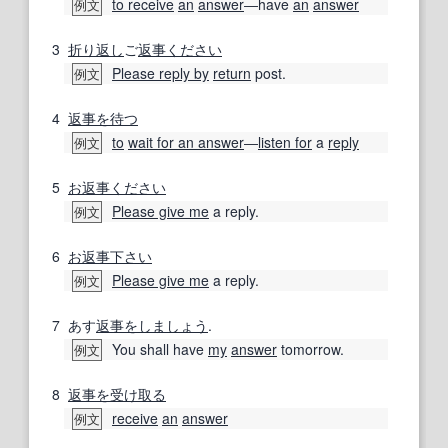
to receive
an
answer
―have
an
answer
例文
3
折り返し
ご
返事
ください
Please reply by
return
post.
例文
4
返事を待つ
to
wait for an answer
―
listen for
a
reply
例文
5
お返事
ください
Please give me
a reply.
例文
6
お返事
下さい
Please give me
a reply.
例文
7
あす
返事
をしましょう
.
You shall have
my
answer
tomorrow.
例文
8
返事
を受け取る
receive
an
answer
例文