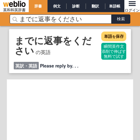
辞書
例文
診断
翻訳
単語帳
英和和英辞書
ログイン
単語
保存
までに返事をくだ
を
さい
瞬間英作文
の英語
添削で伸ばす
無料で試す
英訳・英語
Please reply by. . .