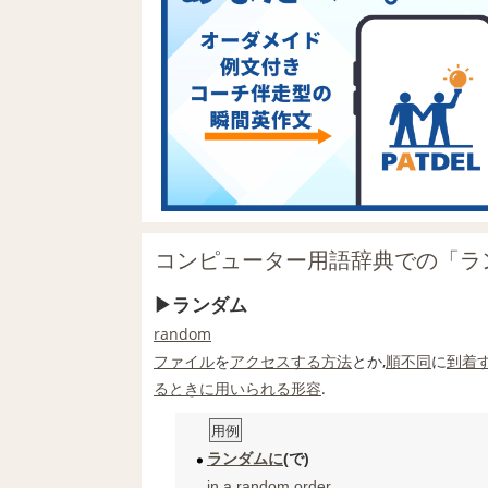
コンピューター用語辞典での「ラ
ランダム
random
ファイル
を
アクセスする
方法
とか,
順不同
に
到着
る
ときに
用いられる
形容
.
用例
ランダムに
(で)
in a
random
order