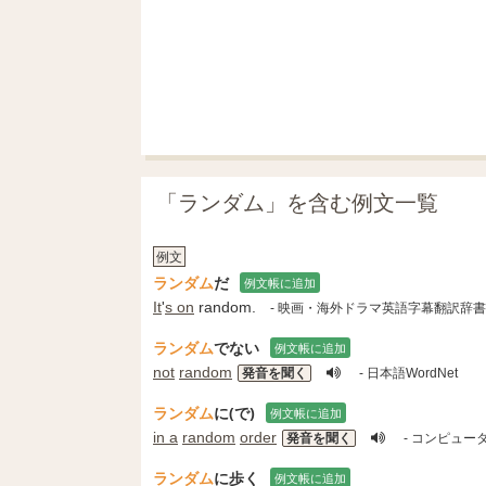
「ランダム」を含む例文一覧
例文
ランダム
だ
例文帳に追加
It
'
s on
random.
- 映画・海外ドラマ英語字幕翻訳辞書
ランダム
でない
例文帳に追加
not
random
発音を聞く
- 日本語WordNet
ランダム
に(で)
例文帳に追加
in a
random
order
発音を聞く
- コンピュー
ランダム
に歩く
例文帳に追加