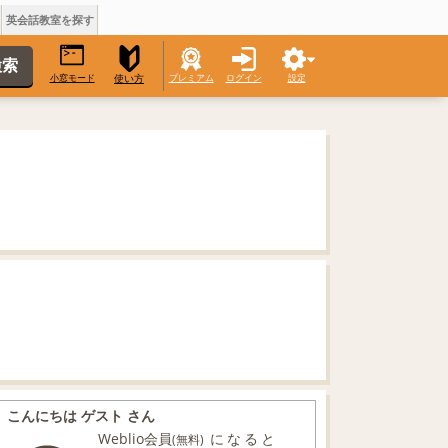
英会話教室を探す
小窓モード
プレミアム
ログイン
設定
使い方
こんにちは ゲスト さん
Weblio会員
になると
(無料)