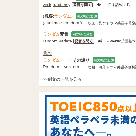
walk
randomly
発音を聞く
- 日本語WordNet
(観客:
ランダム
)
例文帳に追加
(
audience
: random.)
- 映画・海外ドラマ英語字幕
ランダム
変量
例文帳に追加
random
variate
発音を聞く
- Weblio英語基
例文
ランダム
・・・その通り
例文帳に追加
Random...
yes.
mm.
- 映画・海外ドラマ英語字幕翻
>>例文の一覧を見る