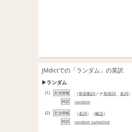
JMdictでの「ランダム」の英訳
ランダム
(1)
文法情報
（
形容動詞
／ナ
形容詞
、
名詞
対訳
random
(2)
文法情報
（
名詞
）（
略語
）
対訳
random sampling