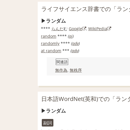
ライフサイエンス辞書での「ラン
ランダム
****
らんだ
む
Google
,
WikiPedia
random
****
(
aj
)
randomly
****
(
adv
)
at random
***
(
adv
)
関連語
無作為
,
無秩序
日本語WordNet(英和)での「ラ
ランダム
副詞