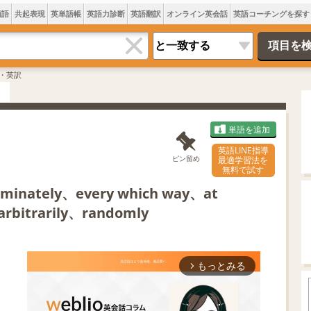
類語
共起表現
英単語帳
英語力診断
英語翻訳
オンライン英会話
英語コーチングを探す
・英訳
単語を追加
英語LINE指導
ピン留め
最適学習法を
無料で試す
iminately、every which way、at
arbitrarily、randomly
もっとみる
arrow_forward_ios