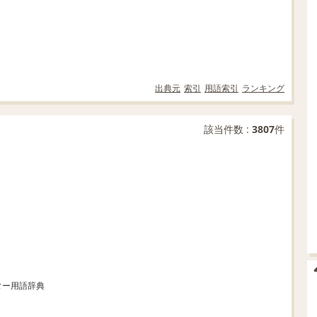
出典元
索引
用語索引
ランキング
該当件数 :
3807
件
ター用語辞典