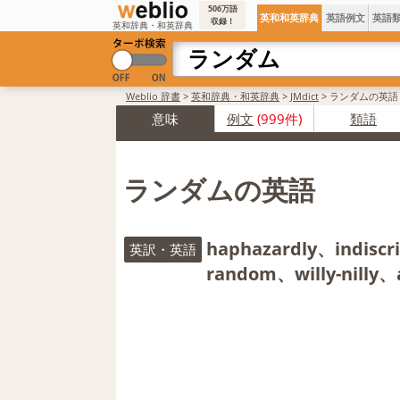
506万語
英和和英辞典
英語例文
英語
収録！
英和辞典・和英辞典
Weblio 辞書
>
英和辞典・和英辞典
>
JMdict
>
ランダムの英語
意味
例文
(999件)
類語
ランダムの英語
haphazardly、indiscr
英訳・英語
random、willy-nilly、