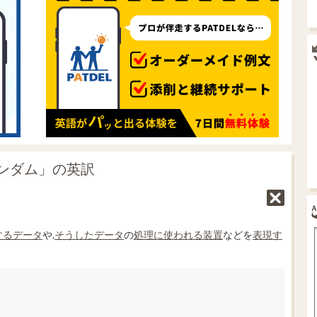
ンダム」の英訳
する
データ
や,
そうした
データ
の
処理
に使われる
装置
などを
表現す