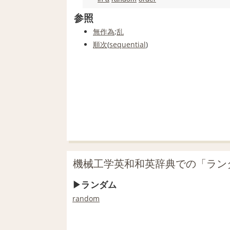
参照
無作為
;
乱
順次
(
sequential
)
機械工学英和和英辞典での「ラン
ランダム
random