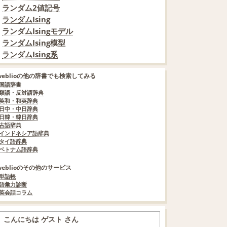
ランダム2値記号
ランダムIsing
ランダムIsingモデル
ランダムIsing模型
ランダムIsing系
weblioの他の辞書でも検索してみる
国語辞書
類語・反対語辞典
英和・和英辞典
日中・中日辞典
日韓・韓日辞典
古語辞典
インドネシア語辞典
タイ語辞典
ベトナム語辞典
weblioのその他のサービス
単語帳
語彙力診断
英会話コラム
こんにちは ゲスト さん