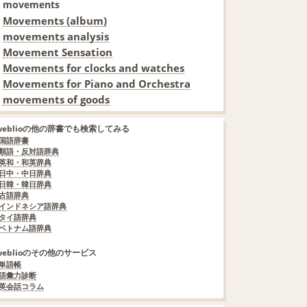
movements
Movements (album)
movements analysis
Movement Sensation
Movements for clocks and watches
Movements for Piano and Orchestra
movements of goods
weblioの他の辞書でも検索してみる
国語辞書
類語・反対語辞典
英和・和英辞典
日中・中日辞典
日韓・韓日辞典
古語辞典
インドネシア語辞典
タイ語辞典
ベトナム語辞典
weblioのその他のサービス
単語帳
語彙力診断
英会話コラム