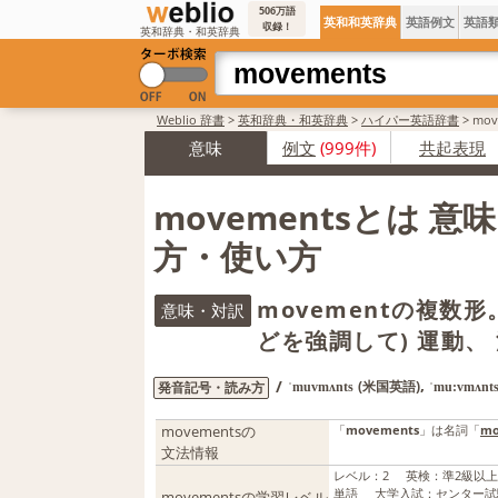
506万語
英和和英辞典
英語例文
英語
収録！
英和辞典・和英辞典
Weblio 辞書
>
英和辞典・和英辞典
>
ハイパー英語辞書
>
mo
意味
例文
(999件)
共起表現
movementsとは 意
方・使い方
movementの複数
意味・対訳
どを強調して) 運動、
,
/
(米国英語)
発音記号・読み方
ˈmuvmʌnts
ˈmu:vmʌnt
movementsの
「
movements
」は名詞「
mo
文法情報
レベル
：
2
英検
：
準2級以
単語
大学入試
：
センター試
movementsの学習レベル