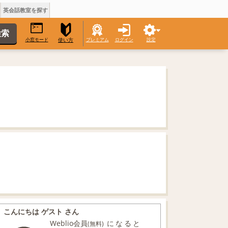
英会話教室を探す
小窓モード
プレミアム
ログイン
設定
使い方
こんにちは ゲスト さん
Weblio会員
になると
(無料)