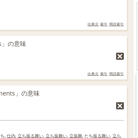
出典元
索引
用語索引
s」の意味
出典元
索引
用語索引
ments」の意味
ち,
仕
内
,
立ち振る舞い
,
立ち
振舞い
,
立振舞
, たち
振る舞い
,
立ち