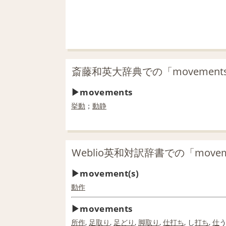
斎藤和英大辞典での「movement
movements
挙動
；
動静
Weblio英和対訳辞書での「move
movement(s)
動作
movements
所作
,
足取り
,
足どり
,
脚
取り
,
仕打ち
, し
打ち
,
仕
う