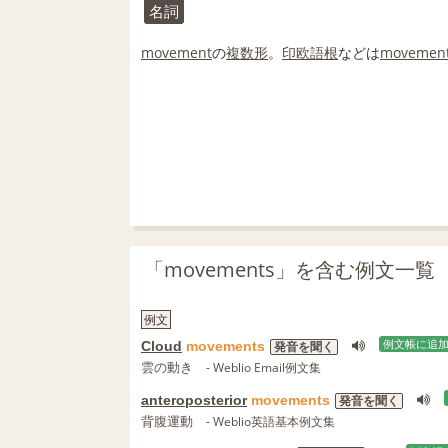
名詞
movement
の
複数形
。
印欧語
根
などは
movemen
「movements」を含む例文一覧
例文
Cloud
movements
例文帳に追
発音を聞く
雲の動き
- Weblio Email例文集
anteroposterior
movements
発音を聞く
背腹運動
- Weblio英語基本例文集