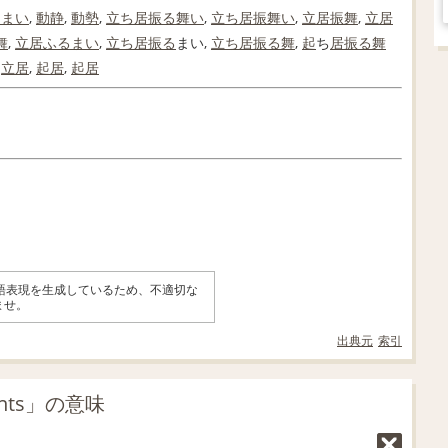
るまい
,
動静
,
動勢
,
立ち居振る舞い
,
立ち居振舞い
,
立居振舞
,
立居
舞
,
立居
ふるまい
,
立ち居
振る
まい,
立ち居
振る
舞
,
起
ち
居
振る舞
,
立居
,
起居
,
起居
英語表現を生成しているため、不適切な
ませ。
出典元
索引
ents」の意味