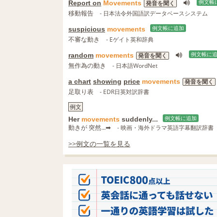
Report on
Movements
例文帳
発音を聞く
移動報告
- 日本法令外国語訳データベースシステム
suspicious
movements
例文帳に追加
不審な動き
- Eゲイト英和辞典
random
movements
例文帳に
発音を聞く
無作為の動き
- 日本語WordNet
a chart
showing
price
movements
発音を聞く
足取り表
- EDR日英対訳辞書
例文
Her
movements
suddenly...
例文帳に追加
動きが 突然...➡
- 映画・海外ドラマ英語字幕翻訳辞書
>>例文の一覧を見る