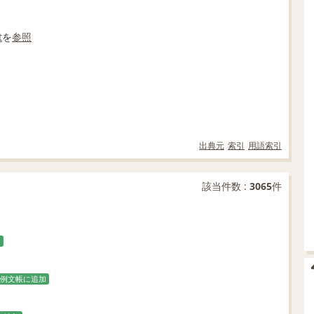
t
を
参照
出典元
索引
用語索引
該当件数 :
3065
件
加
例文帳に追加