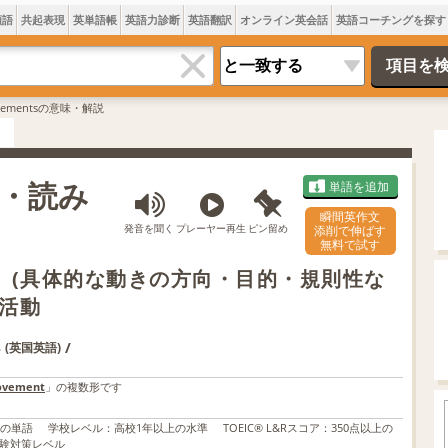
類語
共起表現
英単語帳
英語力診断
英語翻訳
オンライン英会話
英語コーチングを探す
vementsの意味・解説
味・読み
単語を追加
瞬間英作文
発音を聞く
プレーヤー再生
ピン留め
添削で伸ばす
無料で試す
形。(具体的な動きの方向・目的・規則性な
 活動
/
(英国英語)
s
vement
」の複数形です
上の単語
学校レベル
：
高校1年以上の水準
TOEIC® L&Rスコア
：
350点以上の
験対策レベル