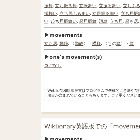
振舞
,
立ち
振る
舞
,
立振舞い
,
立振る舞い
,
立ち
ふ
振舞い
,
立ち居
ふるまい
,
立居振る舞い
,
立ち居
振
い
,
起
ち
居
振舞い
,
起居振舞
,
消息
,
立ち居
,
起
ち
居
movements
立ち居
,
動静
, 〈
動静
〉・
模様
, 〈もの
腰
〉・
腰
one's movement(s)
身ごなし
Weblio英和対訳辞書はプログラムで機械的に意味や
項目が含まれていることもあります。ご了承ください
Wiktionary英語版での「movem
movements