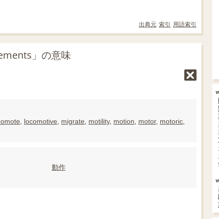
出典元
索引
用語索引
ments」の意味
comote
,
locomotive
,
migrate
,
motility
,
motion
,
motor
,
motoric
,
動作