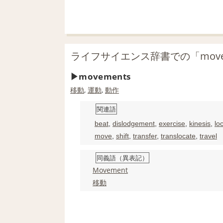
ライフサイエンス辞書での「move
movements
移動
,
運動
,
動作
関連語
beat
,
dislodgement
,
exercise
,
kinesis
,
lo
move
,
shift
,
transfer
,
translocate
,
travel
同義語（異表記）
Movement
移動