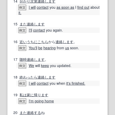
14
分かり次第
連絡します
I will
contact
you
as soon as
I
find out
about
例文
it.
15
また連絡します
I'll
contact
you again.
例文
16
近いうちに
こちら
から
連絡します
。
You'll
be
hearing
from
us
soon.
例文
17
随時
連絡します
。
We
will
keep
you updated.
例文
18
終わったら
連絡します
I will
contact
you when
it's finished.
例文
19
私は
家に
帰ります
I'm going home
例文
20
また連絡する
ね