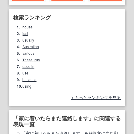
検索ランキング
1.
house
2.
just
3.
usually
4.
Australian
5.
various
6.
Thesaurus
7.
used in
8.
use
9.
because
10.
using
もっとランキングを見る
「家に着いたらまた連絡します」に関連する
表現一覧
「家に着いたらまた連絡します」を解説文に含む和