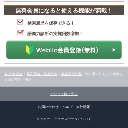
無料会員になると使える機能が満載！
検索履歴を保存できる！
語彙力診断の実施回数増加！
Weblio 辞書
>
英和辞典・和英辞典
>
英語表現辞典
>
家に着いたらまた連絡し
ます
の英語・英訳
パソコン版で見る
お問い合わせ
ヘルプ
会社情報
クッキー・アクセスデータについて