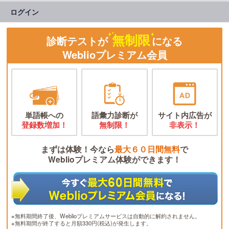
ログイン
無制限
診断テストが
になる
Weblioプレミアム会員
単語帳への
語彙力診断が
サイト内広告が
登録数増加！
無制限！
非表示！
まずは体験！今なら
最大６０日間無料
で
Weblioプレミアム体験ができます！
※無料期間終了後、Weblioプレミアムサービスは自動的に解約されません。
※無料期間が終了すると月額330円(税込)が発生します。