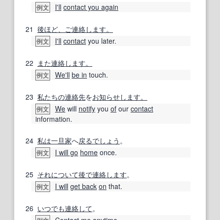
I'll
contact you again
例文
21
後ほど、ご連絡します。
I'll
contact
you later.
例文
22
また連絡します。
We'll
be in
touch.
例文
23
私たちの
連絡先
を
お知らせします。
We
will
notify
you
of
our
contact
例文
information.
24
私は
一旦
家
へ
戻る
でしょう
。
I will go
home
once.
例文
25
それについて
後で連絡します
。
I will
get back
on
that.
例文
26
いつでも
連絡して
。
Contact me
anytime.