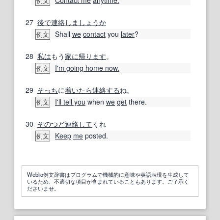
例文
27
後で
連絡
しましょうか
Shall
we
contact
you
later
?
例文
28
私は
もう
家に
帰ります
。
I'm going home now.
例文
29
そっち
に
着いたら連絡する
ね。
I'll tell you
when
we
get
there.
例文
30
そのつど
連絡して
くれ
Keep
me
posted.
例文
Weblio例文辞書はプログラムで機械的に意味や英語表現を生成して
いるため、不適切な項目が含まれていることもあります。ご了承く
ださいませ。