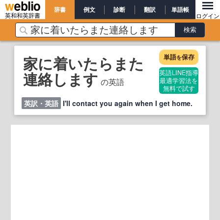
辞書
例文
診断
翻訳
単語帳
英和和英辞書
ログイン
単語
保存
家に着いたらまた
を
連絡します
英語LINE指導
の英語
最適学習法を
無料で試す
英訳・英語
I'll contact you again when I get home.