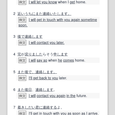
I will let you know
when I
get
home.
例文
2
近いうちにまた連絡いたします。
I will get in touch with you again sometime
例文
soon.
3
後で連絡します
I will contact you later.
例文
4
宅
が
戻り
ました
らそう
申
します
I will
say so
when
he
comes
home.
例文
5
また後で、連絡します。
I'll get back to you
later.
例文
6
また後日
、
連絡します
。
I will
contact you again
in the
future.
例文
7
着き
しだい
君
に連絡する
よ。
I'll
get in touch with
you
as soon as
I arrive.
例文