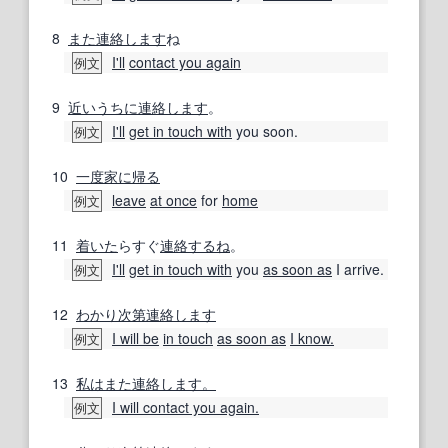
8
また連絡します
ね
I'll
contact you again
例文
9
近いうちに
連絡します
。
I'll
get in touch with
you soon.
例文
10
一度
家に帰る
leave
at once
for
home
例文
11
着いた
らすぐ
連絡するね
。
I'll
get in touch with
you
as soon as
I arrive.
例文
12
わかり次第
連絡します
I will be
in touch
as soon as
I know.
例文
13
私は
また連絡します。
I will contact you again.
例文