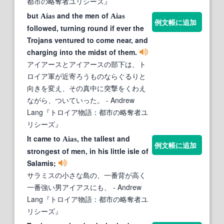
都市の略奪者ユリシーズ』
but
and the men of
Aias
Aias
例文帳に追加
followed, turning round if ever the
Trojans ventured to come near, and
charging into the midst of them.
アイアースとアイアースの部下は、ト
ロイア軍が近寄ろうものならぐるりと
向きを変え、その真中に突撃をくわえ
ながら、ついていった。
- Andrew
Lang『トロイア物語：都市の略奪者ユ
リシーズ』
It came to
, the tallest and
Aias
例文帳に追加
strongest of men, in his little isle of
Salamis;
サラミスの小さな島の、一番背が高く
一番強い男アイアスにも、
- Andrew
Lang『トロイア物語：都市の略奪者ユ
リシーズ』