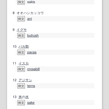
sakis
例文
8
オオハシカッコウ
ani
例文
9
イグサ
bulrush
例文
10
パカ
類
pacas
例文
11
イスカ
crossbill
例文
12
アジサシ
terns
例文
13
米
の
水
sake
例文