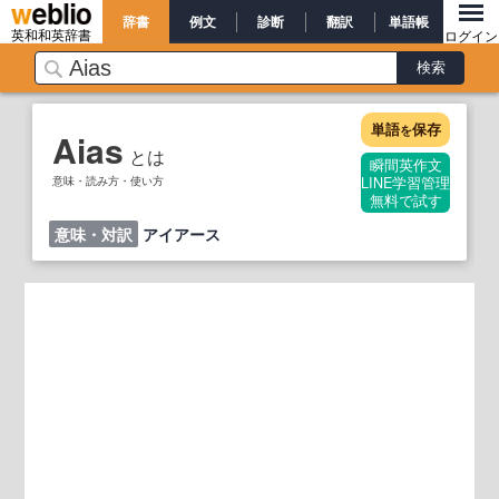
辞書
例文
診断
翻訳
単語帳
英和和英辞書
ログイン
単語
保存
を
Aias
とは
瞬間英作文
意味・読み方・使い方
LINE学習管理
無料で試す
意味・対訳
アイアース