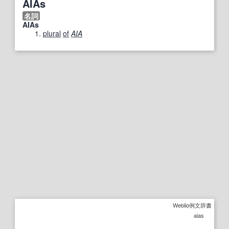
AIAs
名詞
AIAs
plural
of
AIA
Weblio例文辞書
aias