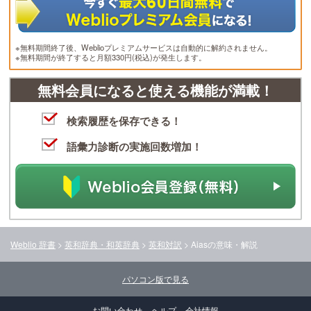
※無料期間終了後、Weblioプレミアムサービスは自動的に解約されません。
※無料期間が終了すると月額330円(税込)が発生します。
無料会員になると使える機能が満載！
検索履歴を保存できる！
語彙力診断の実施回数増加！
Weblio 辞書
>
英和辞典・和英辞典
>
英和対訳
>
Aias
の意味・解説
パソコン版で見る
お問い合わせ
ヘルプ
会社情報