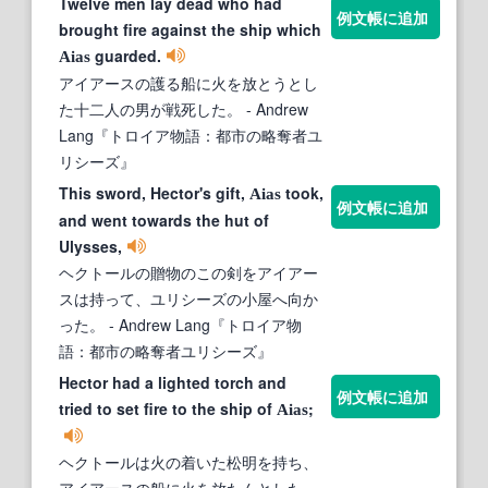
Twelve men lay dead who had
例文帳に追加
brought fire against the ship which
guarded.
Aias
アイアースの護る船に火を放とうとし
た十二人の男が戦死した。
- Andrew
Lang『トロイア物語：都市の略奪者ユ
リシーズ』
This sword, Hector's gift,
took,
Aias
例文帳に追加
and went towards the hut of
Ulysses,
ヘクトールの贈物のこの剣をアイアー
スは持って、ユリシーズの小屋へ向か
った。
- Andrew Lang『トロイア物
語：都市の略奪者ユリシーズ』
Hector had a lighted torch and
例文帳に追加
tried to set fire to the ship of
;
Aias
ヘクトールは火の着いた松明を持ち、
アイアースの船に火を放たんとした