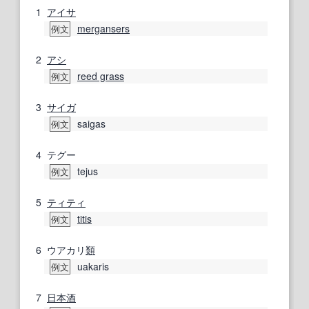
1
アイサ
mergansers
例文
2
アシ
reed grass
例文
3
サイガ
saigas
例文
4
テグー
tejus
例文
5
ティティ
titis
例文
6
ウアカリ
類
uakaris
例文
7
日本酒