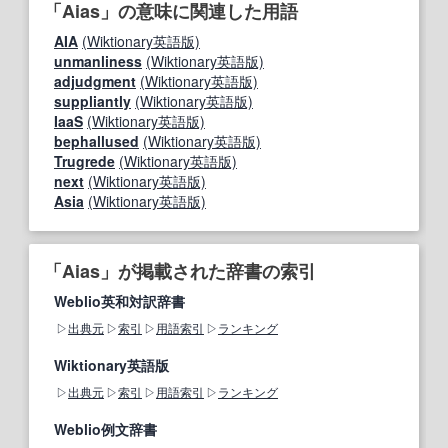
「Aias」の意味に関連した用語
AIA
(Wiktionary英語版)
unmanliness
(Wiktionary英語版)
adjudgment
(Wiktionary英語版)
suppliantly
(Wiktionary英語版)
IaaS
(Wiktionary英語版)
bephallused
(Wiktionary英語版)
Trugrede
(Wiktionary英語版)
next
(Wiktionary英語版)
Asia
(Wiktionary英語版)
「Aias」が掲載された辞書の索引
Weblio英和対訳辞書
出典元
索引
用語索引
ランキング
Wiktionary英語版
出典元
索引
用語索引
ランキング
Weblio例文辞書