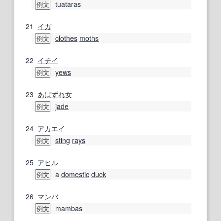
tuataras
例文
21
イガ
clothes
moths
例文
22
イチイ
yews
例文
23
あばずれ女
jade
例文
24
アカエイ
sting
rays
例文
25
アヒル
a
domestic
duck
例文
26
マンバ
mambas
例文