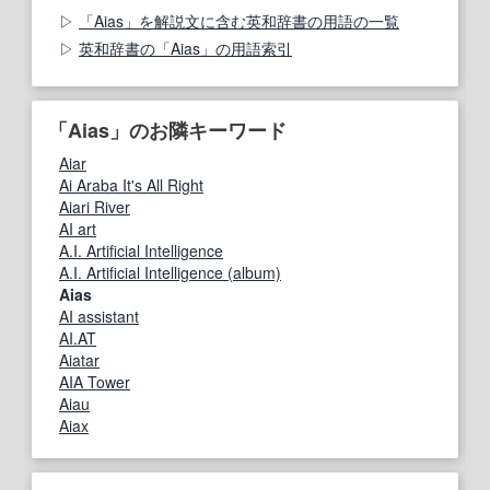
「Aias」を解説文に含む英和辞書の用語の一覧
英和辞書の「Aias」の用語索引
「Aias」のお隣キーワード
Aiar
Ai Araba It's All Right
Aiari River
AI art
A.I. Artificial Intelligence
A.I. Artificial Intelligence (album)
Aias
AI assistant
AI.AT
Aiatar
AIA Tower
Aiau
Aiax