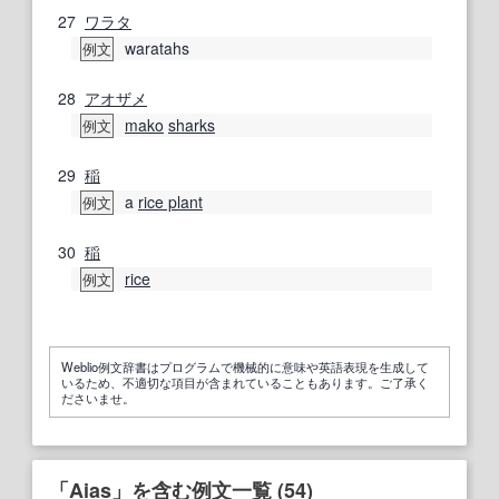
27
ワラタ
waratahs
例文
28
アオザメ
mako
sharks
例文
29
稲
a
rice plant
例文
30
稲
rice
例文
Weblio例文辞書はプログラムで機械的に意味や英語表現を生成して
いるため、不適切な項目が含まれていることもあります。ご了承く
ださいませ。
「Aias」を含む例文一覧 (54)