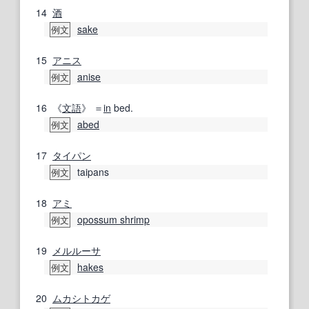
14
酒
sake
例文
15
アニス
anise
例文
16
《
文語
》 ＝
in
bed.
abed
例文
17
タイパン
taipans
例文
18
アミ
opossum shrimp
例文
19
メルルーサ
hakes
例文
20
ムカシトカゲ