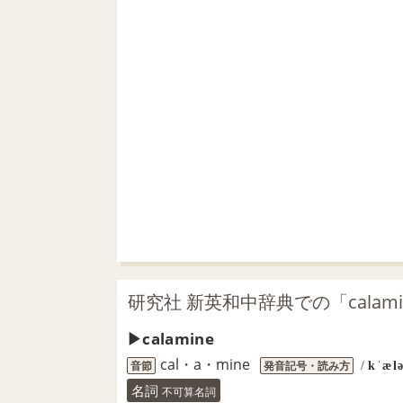
研究社 新英和中辞典での「calam
calamine
cal・a・mine
音節
発音記号・読み方
/
kˈæl
名詞
不可算名詞