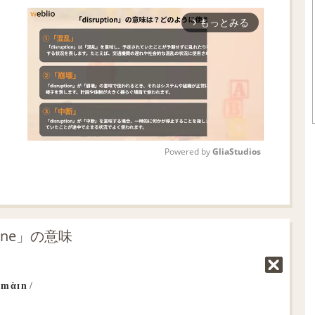
もっとみる
arrow_forward_ios
Powered by 
GliaStudios
M
u
t
ine」の意味
e
əmὰɪn
/