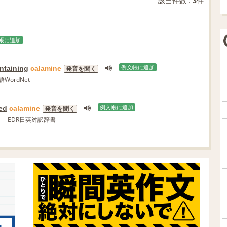
該当件数 :
3
件
帳に追加
ntaining
calamine
例文帳に追加
発音を聞く
語WordNet
led
calamine
例文帳に追加
発音を聞く
- EDR日英対訳辞書