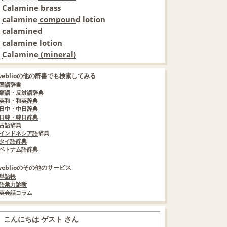
Calamine brass
calamine compound lotion
calamined
calamine lotion
Calamine (mineral)
weblioの他の辞書でも検索してみる
国語辞書
類語・反対語辞典
英和・和英辞典
日中・中日辞典
日韓・韓日辞典
古語辞典
インドネシア語辞典
タイ語辞典
ベトナム語辞典
weblioのその他のサービス
単語帳
語彙力診断
英会話コラム
こんにちは ゲスト さん