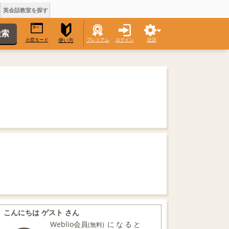
英会話教室を探す
小窓モード
プレミアム
ログイン
設定
使い方
こんにちは ゲスト さん
Weblio会員
になると
(無料)