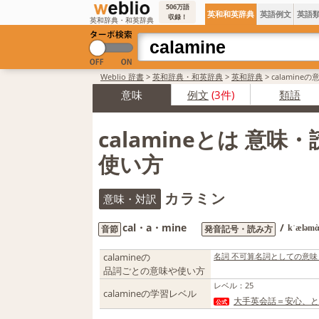
506万語
英和和英辞典
英語例文
英語
収録！
英和辞典・和英辞典
Weblio 辞書
>
英和辞典・和英辞典
>
英和辞典
>
calamine
意味
例文
(3件)
類語
calamineとは 意味
使い方
カラミン
意味・対訳
cal・a・mine
/
音節
発音記号・読み方
kˈæləmὰ
calamineの
名詞 不可算名詞としての意味
品詞ごとの意味や使い方
レベル
：
25
calamineの学習レベル
大手英会話＝安心、と
公式