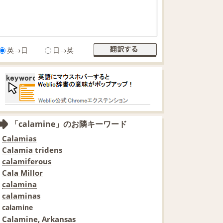
英→日
日→英
「calamine」のお隣キーワード
Calamias
Calamia tridens
calamiferous
Cala Millor
calamina
calaminas
calamine
Calamine, Arkansas