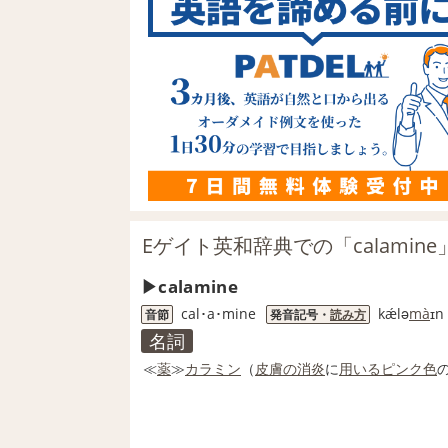
Eゲイト英和辞典での「calamin
calamine
cal･a･mine
kǽlə
ma
̀ɪn
音節
発音記号・
読み方
名詞
≪
薬
≫
カラミン
（
皮膚の
消炎
に
用いる
ピンク色