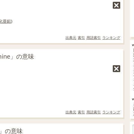
化亜鉛
)
出典元
索引
用語索引
ランキング
mine」の意味
出典元
索引
用語索引
ランキング
e」の意味