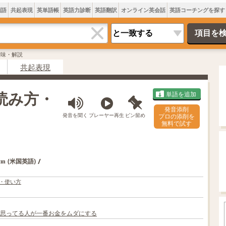
類語
共起表現
英単語帳
英語力診断
英語翻訳
オンライン英会話
英語コーチングを探す
の意味・解説
共起表現
・読み方・
単語を追加
発音添削
発音を聞く
プレーヤー再生
ピン留め
プロの添削を
無料で試す
/
(米国英語)
ɪn
・使い方
思ってる人が一番お金をムダにする