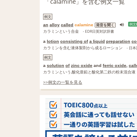
「calamine」を含む例文一覧
例文
an
alloy
called
calamine
例文
発音を聞く
カラミンという合金
- EDR日英対訳辞書
a
lotion
consisting of
a liquid
preparation
co
カラミンを含む液体製剤から成るローション
- 日本
例文
a
solution
of
zinc oxide
and
ferric oxide
,
cal
カラミンという,酸化亜鉛と酸化第二鉄の粉末混合液
>>例文の一覧を見る