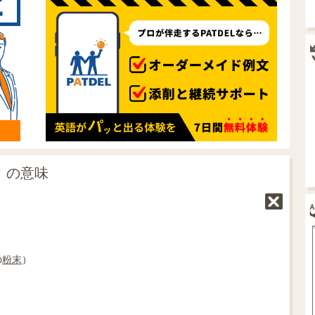
e」の意味
の
粉末
）