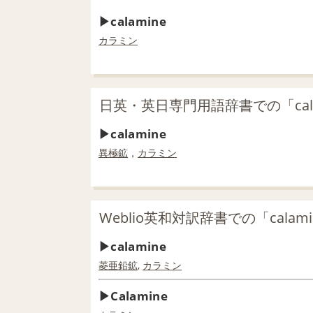
calamine
カラミン
日英・英日専門用語辞書での「cal
calamine
異極鉱
，
カラミン
Weblio英和対訳辞書での「calam
calamine
菱亜鉛鉱
,
カラミン
Calamine