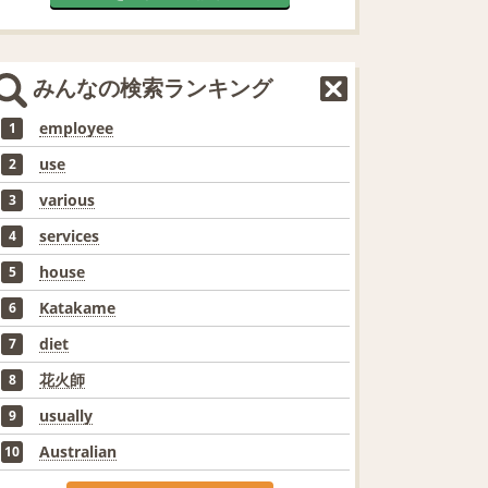
みんなの検索ランキング
employee
1
use
2
various
3
services
4
house
5
Katakame
6
diet
7
花火師
8
usually
9
Australian
10