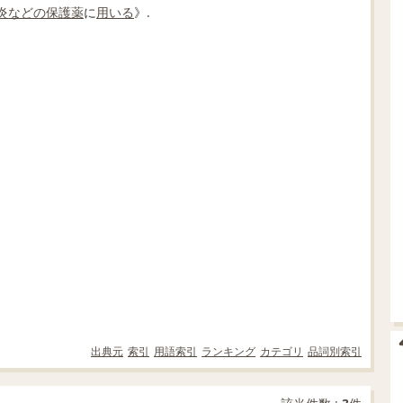
炎
などの
保護薬
に
用いる
》.
出典元
索引
用語索引
ランキング
カテゴリ
品詞別索引