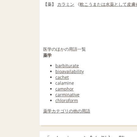
【
薬
】
カラミン
《
軟こう
または
水薬
として
皮膚
医学のほかの用語一覧
薬学
barbiturate
bioavailability
cachet
calamine
camphor
carminative
chloroform
薬学カテゴリの他の用語