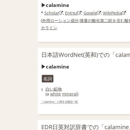
calamine
*
Scholar
,
Entrez
,
Google
,
WikiPedia
(
外用
ローション
成分
;
微量の
酸化第二鉄
を含む
酸
カラミン
日本語WordNet(英和)での「cala
calamine
名詞
白い
鉱物
1
(a
white
mineral
)
「calamine」に関する類語一覧
EDR日英対訳辞書での「calamin