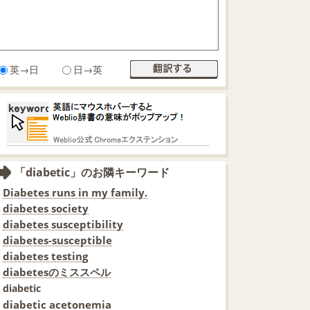
英→日
日→英
「diabetic」のお隣キーワード
Diabetes runs in my family.
diabetes society
diabetes susceptibility
diabetes-susceptible
diabetes testing
diabetesのミススペル
diabetic
diabetic acetonemia