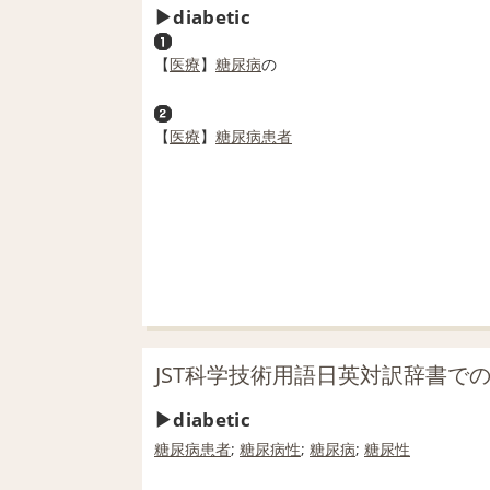
diabetic
【
医療
】
糖尿病
の
【
医療
】
糖尿病患者
JST科学技術用語日英対訳辞書での「d
diabetic
糖尿病患者
;
糖尿病性
;
糖尿病
;
糖尿
性