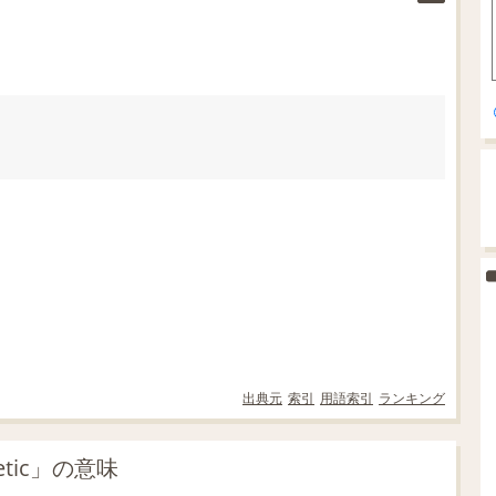
出典元
索引
用語索引
ランキング
tic」の意味