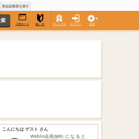
英会話教室を探す
小窓モード
プレミアム
ログイン
設定
使い方
こんにちは ゲスト さん
Weblio会員
になると
(無料)