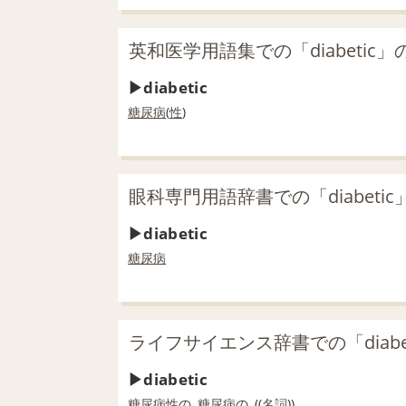
英和医学用語集での「diabetic」
diabetic
糖尿病
(
性
)
眼科専門用語辞書での「diabeti
diabetic
糖尿病
ライフサイエンス辞書での「diabe
diabetic
糖尿病性
の,
糖尿病
の, ((
名詞
))