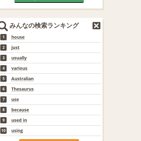
みんなの検索ランキング
house
1
just
2
usually
3
various
4
Australian
5
Thesaurus
6
use
7
because
8
used in
9
using
10