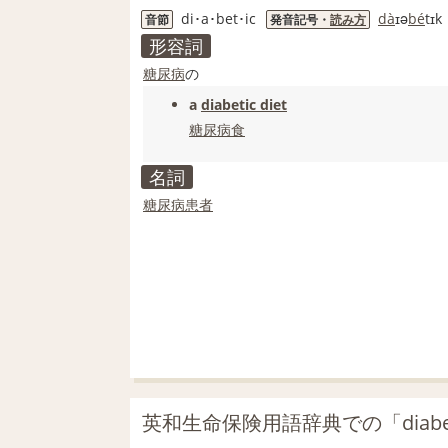
di･a･bet･ic
da
̀ɪə
be
́tɪk
音節
発音記号・
読み方
形容詞
糖尿病
の
a
diabetic diet
糖尿病食
名詞
糖尿病患者
英和生命保険用語辞典での「diabe