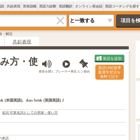
類語
共起表現
英単語帳
英語力診断
英語翻訳
オンライン英会話
英語コーチングを探す
の意味・解説
共起表現
・読み方・使
単語を追加
英語LINE指導
発音を聞く
プレーヤー再生
ピン留め
最適学習法を
無料で試す
,
/
(米国英語)
(英国英語)
ṭɪk
ˌdaɪʌˈbetɪk
名詞 可算名詞としての意味・使い方
の単語