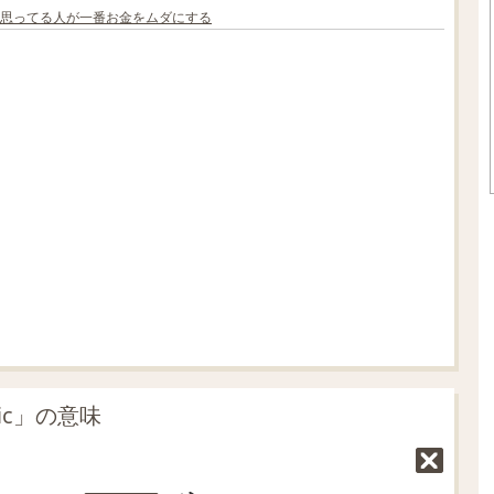
思ってる人が一番お金をムダにする
L
o
/
U
a
n
d
m
e
u
d
t
:
e
7
0
.
0
5
%
ic」の意味