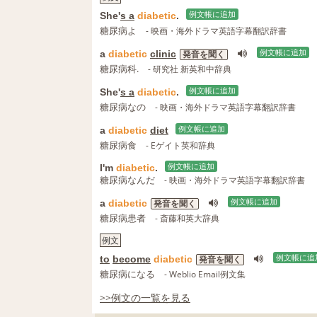
She'
s a
diabetic
.
例文帳に追加
糖尿病よ
- 映画・海外ドラマ英語字幕翻訳辞書
a
diabetic
clinic
例文帳に追加
発音を聞く
糖尿病科.
- 研究社 新英和中辞典
She'
s a
diabetic
.
例文帳に追加
糖尿病なの
- 映画・海外ドラマ英語字幕翻訳辞書
a
diabetic
diet
例文帳に追加
糖尿病食
- Eゲイト英和辞典
I'm
diabetic
.
例文帳に追加
糖尿病なんだ
- 映画・海外ドラマ英語字幕翻訳辞書
a
diabetic
例文帳に追加
発音を聞く
糖尿病患者
- 斎藤和英大辞典
例文
to
become
diabetic
例文帳に追
発音を聞く
糖尿病になる
- Weblio Email例文集
>>例文の一覧を見る