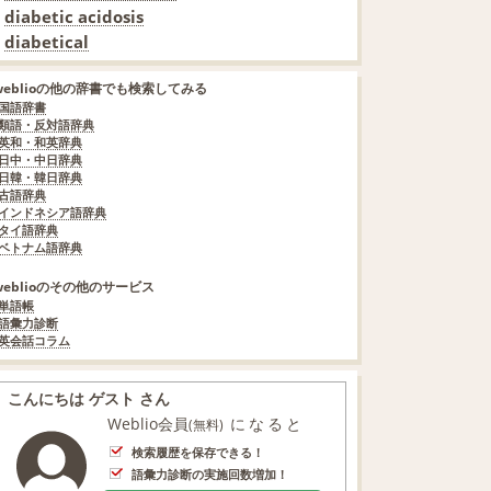
diabetic acidosis
diabetical
weblioの他の辞書でも検索してみる
国語辞書
類語・反対語辞典
英和・和英辞典
日中・中日辞典
日韓・韓日辞典
古語辞典
インドネシア語辞典
タイ語辞典
ベトナム語辞典
weblioのその他のサービス
単語帳
語彙力診断
英会話コラム
こんにちは ゲスト さん
Weblio会員
になると
(無料)
検索履歴を保存できる！
語彙力診断の実施回数増加！