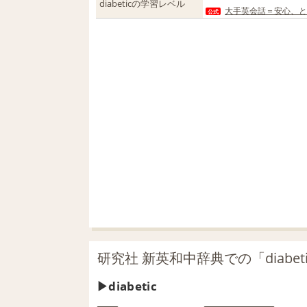
diabeticの学習レベル
大手英会話＝安心、と
公式
研究社 新英和中辞典での「diabet
diabetic